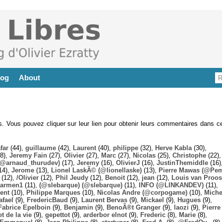
log
About
es. Vous pouvez cliquer sur leur lien pour obtenir leurs commentaires dans ce
far
(44),
guillaume
(42),
Laurent
(40),
philippe
(32),
Herve Kabla
(30),
8),
Jeremy Fain
(27),
Olivier
(27),
Marc
(27),
Nicolas
(25),
Christophe
(22),
@arnaud_thurudev)
(17),
Jeremy
(16),
OlivierJ
(16),
JustinThemiddle
(16)
14),
Jerome
(13),
Lionel LaskÃ© (@lionellaske)
(13),
Pierre Mawas (@Pe
(12),
/Olivier
(12),
Phil Jeudy
(12),
Benoit
(12),
jean
(12),
Louis van Proos
armen1
(11),
(@slebarque) (@slebarque)
(11),
INFO (@LINKANDEV)
(11),
ent
(10),
Philippe Marques
(10),
Nicolas Andre (@corpogame)
(10),
Miche
afael
(9),
FredericBaud
(9),
Laurent Bervas
(9),
Mickael
(9),
Hugues
(9),
Fabrice Epelboin
(9),
Benjamin
(9),
BenoÃ®t Granger
(9),
laozi
(9),
Pierre
t de la vie
(9),
gepettot
(9),
arderbor elnot
(9),
Frederic
(8),
Marie
(8),