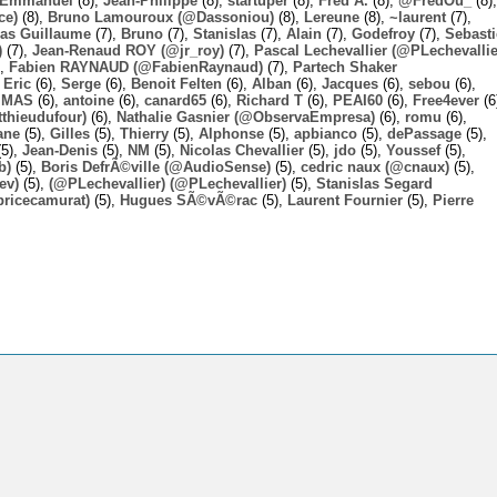
Emmanuel
(8),
Jean-Philippe
(8),
startuper
(8),
Fred A.
(8),
@FredOu_
(8),
ce)
(8),
Bruno Lamouroux (@Dassoniou)
(8),
Lereune
(8),
~laurent
(7),
las Guillaume
(7),
Bruno
(7),
Stanislas
(7),
Alain
(7),
Godefroy
(7),
Sebast
)
(7),
Jean-Renaud ROY (@jr_roy)
(7),
Pascal Lechevallier (@PLechevallie
),
Fabien RAYNAUD (@FabienRaynaud)
(7),
Partech Shaker
,
Eric
(6),
Serge
(6),
Benoit Felten
(6),
Alban
(6),
Jacques
(6),
sebou
(6),
,
MAS
(6),
antoine
(6),
canard65
(6),
Richard T
(6),
PEAI60
(6),
Free4ever
(6
thieudufour)
(6),
Nathalie Gasnier (@ObservaEmpresa)
(6),
romu
(6),
ane
(5),
Gilles
(5),
Thierry
(5),
Alphonse
(5),
apbianco
(5),
dePassage
(5),
5),
Jean-Denis
(5),
NM
(5),
Nicolas Chevallier
(5),
jdo
(5),
Youssef
(5),
b)
(5),
Boris DefrÃ©ville (@AudioSense)
(5),
cedric naux (@cnaux)
(5),
ev)
(5),
(@PLechevallier) (@PLechevallier)
(5),
Stanislas Segard
bricecamurat)
(5),
Hugues SÃ©vÃ©rac
(5),
Laurent Fournier
(5),
Pierre