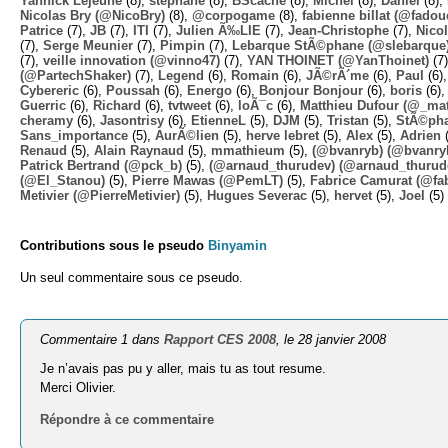
Yannick Lejeune
(8),
stephane
(8),
BScache
(8),
Michel
(8),
Daniel
(8),
Nicolas Bry (@NicoBry)
(8),
@corpogame
(8),
fabienne billat (@fadou
Patrice
(7),
JB
(7),
ITI
(7),
Julien Ã‰LIE
(7),
Jean-Christophe
(7),
Nico
(7),
Serge Meunier
(7),
Pimpin
(7),
Lebarque StÃ©phane (@slebarque
(7),
veille innovation (@vinno47)
(7),
YAN THOINET (@YanThoinet)
(7
(@PartechShaker)
(7),
Legend
(6),
Romain
(6),
JÃ©rÃ´me
(6),
Paul
(6)
Cybereric
(6),
Poussah
(6),
Energo
(6),
Bonjour Bonjour
(6),
boris
(6)
Guerric
(6),
Richard
(6),
tvtweet
(6),
loÃ¯c
(6),
Matthieu Dufour (@_mat
cheramy
(6),
Jasontrisy
(6),
EtienneL
(5),
DJM
(5),
Tristan
(5),
StÃ©ph
Sans_importance
(5),
AurÃ©lien
(5),
herve lebret
(5),
Alex
(5),
Adrien
(
Renaud
(5),
Alain Raynaud
(5),
mmathieum
(5),
(@bvanryb) (@bvanry
Patrick Bertrand (@pck_b)
(5),
(@arnaud_thurudev) (@arnaud_thurud
(@El_Stanou)
(5),
Pierre Mawas (@PemLT)
(5),
Fabrice Camurat (@fa
Metivier (@PierreMetivier)
(5),
Hugues Severac
(5),
hervet
(5),
Joel
(5)
Contributions sous le pseudo
Binyamin
Un seul commentaire sous ce pseudo.
Commentaire 1 dans
Rapport CES 2008
, le 28 janvier 2008
Je n’avais pas pu y aller, mais tu as tout resume.
Merci Olivier.
Répondre à ce commentaire