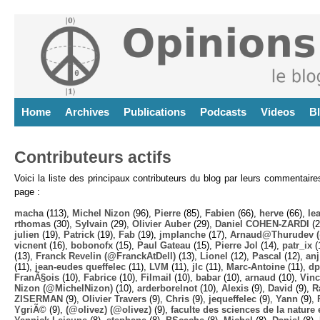
Home
Archives
Publications
Podcasts
Videos
B
Contributeurs actifs
Voici la liste des principaux contributeurs du blog par leurs commentair
page :
macha
(113),
Michel Nizon
(96),
Pierre
(85),
Fabien
(66),
herve
(66),
lea
rthomas
(30),
Sylvain
(29),
Olivier Auber
(29),
Daniel COHEN-ZARDI
(2
julien
(19),
Patrick
(19),
Fab
(19),
jmplanche
(17),
Arnaud@Thurudev (
vicnent
(16),
bobonofx
(15),
Paul Gateau
(15),
Pierre Jol
(14),
patr_ix
(
(13),
Franck Revelin (@FranckAtDell)
(13),
Lionel
(12),
Pascal
(12),
anj
(11),
jean-eudes queffelec
(11),
LVM
(11),
jlc
(11),
Marc-Antoine
(11),
dp
FranÃ§ois
(10),
Fabrice
(10),
Filmail
(10),
babar
(10),
arnaud
(10),
Vinc
Nizon (@MichelNizon)
(10),
arderborelnot
(10),
Alexis
(9),
David
(9),
R
ZISERMAN
(9),
Olivier Travers
(9),
Chris
(9),
jequeffelec
(9),
Yann
(9),
YgriÃ©
(9),
(@olivez) (@olivez)
(9),
faculte des sciences de la nature e