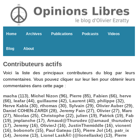
Home
Archives
Publications
Podcasts
Videos
Blog
About
Contributeurs actifs
Voici la liste des principaux contributeurs du blog par leurs
commentaires. Vous pouvez cliquer sur leur lien pour obtenir leurs
commentaires dans cette page :
macha
(113),
Michel Nizon
(96),
Pierre
(85),
Fabien
(66),
herve
(66),
leafar
(44),
guillaume
(42),
Laurent
(40),
philippe
(32),
Herve Kabla
(30),
rthomas
(30),
Sylvain
(29),
Olivier Auber
(29),
Daniel COHEN-ZARDI
(28),
Jeremy Fain
(27),
Olivier
(27),
Marc
(27),
Nicolas
(25),
Christophe
(22),
julien
(19),
Patrick
(19),
Fab
(19),
jmplanche
(17),
Arnaud@Thurudev (@arnaud_thurudev)
(17),
Jeremy
(16),
OlivierJ
(16),
JustinThemiddle
(16),
vicnent
(16),
bobonofx
(15),
Paul Gateau
(15),
Pierre Jol
(14),
patr_ix
(14),
Jerome
(13),
Lionel LaskÃ© (@lionellaske)
(13),
Pierre