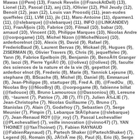
Mawas (@Pem)
(13),
Franck Revelin (@FranckAtDell)
(13),
Lionel
(12),
Pascal
(12),
anj
(12),
/Olivier
(12),
Phil Jeudy
(12),
Benoit
(12),
jean
(12),
Louis van Proosdij
(11),
jean-eudes
queffelec
(11),
LVM
(11),
jlc
(11),
Marc-Antoine
(11),
dparmen1
(11),
(@slebarque) (@slebarque)
(11),
INFO (@LINKANDEV)
(11),
FranÃ§ois
(10),
Fabrice
(10),
Filmail
(10),
babar
(10),
arnaud
(10),
Vincent
(10),
Philippe Marques
(10),
Nicolas Andre
(@corpogame)
(10),
Michel Nizon (@MichelNizon)
(10),
arderborelnot
(10),
Alexis
(9),
David
(9),
Rafael
(9),
FredericBaud
(9),
Laurent Bervas
(9),
Mickael
(9),
Hugues
(9),
ZISERMAN
(9),
Olivier Travers
(9),
Chris
(9),
jequeffelec
(9),
Yann
(9),
Fabrice Epelboin
(9),
Benjamin
(9),
BenoÃ®t Granger
(9),
laozi
(9),
Pierre YgriÃ©
(9),
(@olivez) (@olivez)
(9),
faculte
des sciences de la nature et de la vie
(9),
gepettot
(9),
arderbor elnot
(9),
Frederic
(8),
Marie
(8),
Yannick Lejeune
(8),
stephane
(8),
BScache
(8),
Michel
(8),
Daniel
(8),
Emmanuel
(8),
Jean-Philippe
(8),
startuper
(8),
Fred A.
(8),
@FredOu_
(8),
Nicolas Bry (@NicoBry)
(8),
@corpogame
(8),
fabienne billat
(@fadouce)
(8),
Bruno Lamouroux (@Dassoniou)
(8),
Lereune
(8),
~laurent
(7),
Patrice
(7),
JB
(7),
ITI
(7),
Julien Ã‰LIE
(7),
Jean-Christophe
(7),
Nicolas Guillaume
(7),
Bruno
(7),
Stanislas
(7),
Alain
(7),
Godefroy
(7),
Sebastien
(7),
Serge
Meunier
(7),
Pimpin
(7),
Lebarque StÃ©phane (@slebarque)
(7),
Jean-Renaud ROY (@jr_roy)
(7),
Pascal Lechevallier
(@PLechevallier)
(7),
veille innovation (@vinno47)
(7),
YAN
THOINET (@YanThoinet)
(7),
Fabien RAYNAUD
(@FabienRaynaud)
(7),
Partech Shaker (@PartechShaker)
(7),
Legend
(6),
Romain
(6),
JÃ©rÃ´me
(6),
Paul
(6),
Eric
(6),
Serge