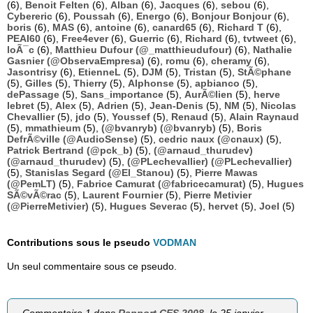
(6),
Benoit Felten
(6),
Alban
(6),
Jacques
(6),
sebou
(6),
Cybereric
(6),
Poussah
(6),
Energo
(6),
Bonjour Bonjour
(6),
boris
(6),
MAS
(6),
antoine
(6),
canard65
(6),
Richard T
(6),
PEAI60
(6),
Free4ever
(6),
Guerric
(6),
Richard
(6),
tvtweet
(6),
loÃ¯c
(6),
Matthieu Dufour (@_matthieudufour)
(6),
Nathalie
Gasnier (@ObservaEmpresa)
(6),
romu
(6),
cheramy
(6),
Jasontrisy
(6),
EtienneL
(5),
DJM
(5),
Tristan
(5),
StÃ©phane
(5),
Gilles
(5),
Thierry
(5),
Alphonse
(5),
apbianco
(5),
dePassage
(5),
Sans_importance
(5),
AurÃ©lien
(5),
herve
lebret
(5),
Alex
(5),
Adrien
(5),
Jean-Denis
(5),
NM
(5),
Nicolas
Chevallier
(5),
jdo
(5),
Youssef
(5),
Renaud
(5),
Alain Raynaud
(5),
mmathieum
(5),
(@bvanryb) (@bvanryb)
(5),
Boris
DefrÃ©ville (@AudioSense)
(5),
cedric naux (@cnaux)
(5),
Patrick Bertrand (@pck_b)
(5),
(@arnaud_thurudev)
(@arnaud_thurudev)
(5),
(@PLechevallier) (@PLechevallier)
(5),
Stanislas Segard (@El_Stanou)
(5),
Pierre Mawas
(@PemLT)
(5),
Fabrice Camurat (@fabricecamurat)
(5),
Hugues
SÃ©vÃ©rac
(5),
Laurent Fournier
(5),
Pierre Metivier
(@PierreMetivier)
(5),
Hugues Severac
(5),
hervet
(5),
Joel
(5)
Contributions sous le pseudo
VODMAN
Un seul commentaire sous ce pseudo.