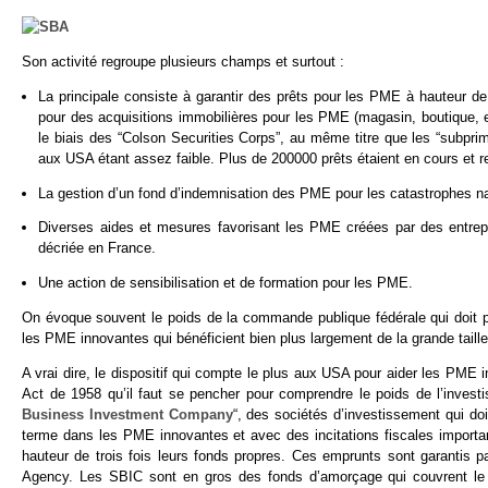
Son activité regroupe plusieurs champs et surtout :
La principale consiste à garantir des prêts pour les PME à hauteur de
pour des acquisitions immobilières pour les PME (magasin, boutique, ent
le biais des “Colson Securities Corps”, au même titre que les “subpri
aux USA étant assez faible. Plus de 200000 prêts étaient en cours et 
La gestion d’un fond d’indemnisation des PME pour les catastrophes natu
Diverses aides et mesures favorisant les PME créées par des entrepren
décriée en France.
Une action de sensibilisation et de formation pour les PME.
On évoque souvent le poids de la commande publique fédérale qui doit 
les PME innovantes qui bénéficient bien plus largement de la grande taille
A vrai dire, le dispositif qui compte le plus aux USA pour aider les PM
Act de 1958 qu’il faut se pencher pour comprendre le poids de l’inve
Business Investment Company
“, des sociétés d’investissement qui d
terme dans les PME innovantes et avec des incitations fiscales import
hauteur de trois fois leurs fonds propres. Ces emprunts sont garanti
Agency. Les SBIC sont en gros des fonds d’amorçage qui couvrent le t