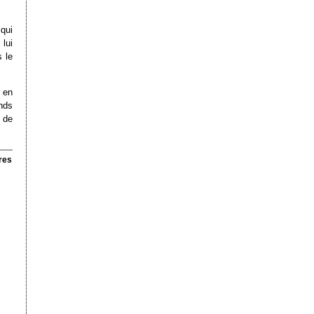
qui
 lui
 le
 en
nds
 de
res