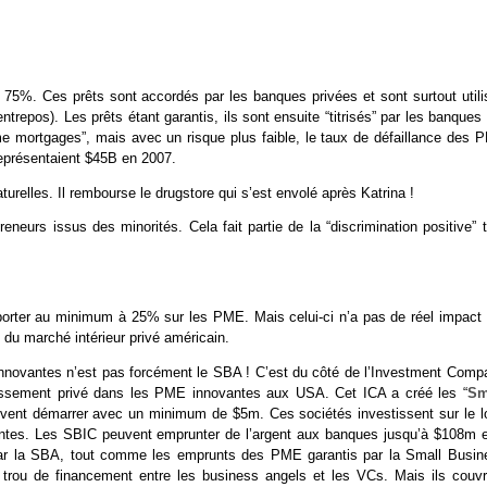
 75%. Ces prêts sont accordés par les banques privées et sont surtout utili
repos). Les prêts étant garantis, ils sont ensuite “titrisés” par les banques
me mortgages”, mais avec un risque plus faible, le taux de défaillance des 
représentaient $45B en 2007.
relles. Il rembourse le drugstore qui s’est envolé après Katrina !
eurs issus des minorités. Cela fait partie de la “discrimination positive” t
porter au minimum à 25% sur les PME. Mais celui-ci n’a pas de réel impact 
 du marché intérieur privé américain.
E innovantes n’est pas forcément le SBA ! C’est du côté de l’Investment Comp
stissement privé dans les PME innovantes aux USA. Cet ICA a créé les “
Sm
oivent démarrer avec un minimum de $5m. Ces sociétés investissent sur le l
antes. Les SBIC peuvent emprunter de l’argent aux banques jusqu’à $108m e
s par la SBA, tout comme les emprunts des PME garantis par la Small Busin
rou de financement entre les business angels et les VCs. Mais ils couvr