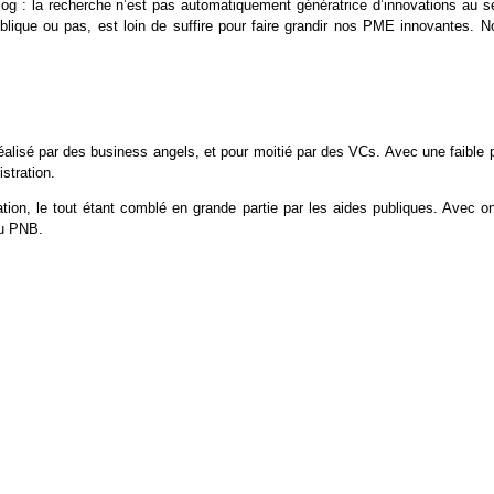
og : la recherche n’est pas automatiquement génératrice d’innovations au s
lique ou pas, est loin de suffire pour faire grandir nos PME innovantes. N
lisé par des business angels, et pour moitié par des VCs. Avec une faible p
stration.
ation, le tout étant comblé en grande partie par les aides publiques. Avec on
du PNB.