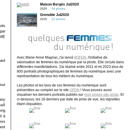
Maison Bergès Jul2020
2020
54 photos
Grenoble Jul2020
2020
22 photos
sés
 par
PME
Avec Marie-Anne Magnac, j'ai lancé
#QFDN
, l'initiative de
ant
valorisation de femmes du numérique par la photo. Elle circule dans
différentes manifestations. J'ai réalisé entre 2011 et mi 2023 plus de
800 portraits photographiques de femmes du numérique avec une
représentation de tous les métiers du numérique.
sur
Les photos et les bios de ces femmes du numérique sont
présentées au complet sur le site
QFDN
! Vous pouvez aussi
visualiser les derniers portraits publiés sur
mon propre site photo
. Et
any
ci-dessous, les 16 derniers par date de prise de vue, les vignettes
étant cliquables.
all
ong
t à
ess
ent