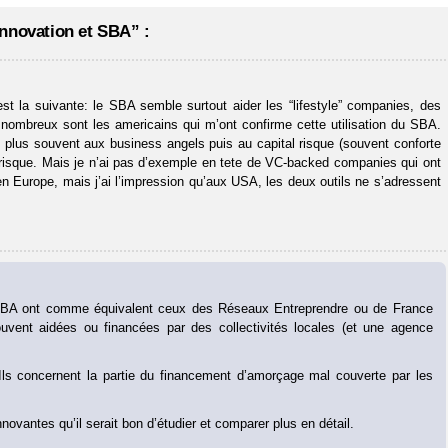
nnovation et SBA” :
t la suivante: le SBA semble surtout aider les “lifestyle” companies, des
t: nombreux sont les americains qui m’ont confirme cette utilisation du SBA.
p plus souvent aux business angels puis au capital risque (souvent conforte
l-risque. Mais je n’ai pas d’exemple en tete de VC-backed companies qui ont
n Europe, mais j’ai l’impression qu’aux USA, les deux outils ne s’adressent
r la SBA ont comme équivalent ceux des Réseaux Entreprendre ou de France
ouvent aidées ou financées par des collectivités locales (et une agence
Ils concernent la partie du financement d’amorçage mal couverte par les
nnovantes qu’il serait bon d’étudier et comparer plus en détail.