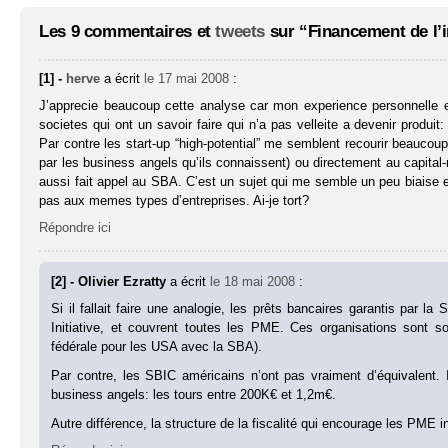
Les 9 commentaires et
tweets
sur “Financement de l’i
[1] -
herve
a écrit
le 17 mai 2008
:
J’apprecie beaucoup cette analyse car mon experience personnelle es
societes qui ont un savoir faire qui n’a pas velleite a devenir produi
Par contre les start-up “high-potential” me semblent recourir beaucou
par les business angels qu’ils connaissent) ou directement au capita
aussi fait appel au SBA. C’est un sujet qui me semble un peu biaise e
pas aux memes types d’entreprises. Ai-je tort?
Répondre ici
[2] - Olivier Ezratty
a écrit
le 18 mai 2008
:
Si il fallait faire une analogie, les prêts bancaires garantis pa
Initiative, et couvrent toutes les PME. Ces organisations sont s
fédérale pour les USA avec la SBA).
Par contre, les SBIC américains n’ont pas vraiment d’équivalent. 
business angels: les tours entre 200K€ et 1,2m€.
Autre différence, la structure de la fiscalité qui encourage les PME i