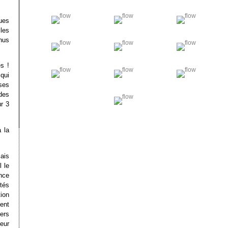
ues
les
nus
s !
qui
ses
des
r 3
 la
mais
 le
nce
ntés
ion
ent
vers
eur