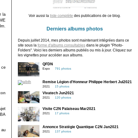
 la
Voir aussi la
liste complète
des publications de ce blog.
PME
0m.
Derniers albums photos
Depuis juillet 2014, mes photos sont maintenant intégrées dans ce
site sous la
forme d'albums consultables
dans le plugin "Photo-
Folders". Voici les derniers albums publiés ou mis à jour. Cliquez sur
les vignettes pour accéder aux albums.
QFDN
 ce
Expo
791 photos
Remise Légion d'Honneur Philippe Herbert Jul2021
2021
15 photos
con
Vivatech Jun2021
2021
120 photos
jet
Visite C2N Palaiseau Mar2021
2021
17 photos
SBA
Annonce Stratégie Quantique C2N Jan2021
 au
2021
137 photos