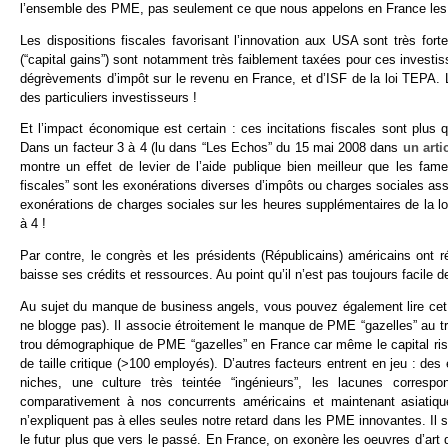
l’ensemble des PME, pas seulement ce que nous appelons en France les “
Les dispositions fiscales favorisant l’innovation aux USA sont très for
(“capital gains”) sont notamment très faiblement taxées pour ces investi
dégrèvements d’impôt sur le revenu en France, et d’ISF de la loi TEPA.
des particuliers investisseurs !
Et l’impact économique est certain : ces incitations fiscales sont plu
Dans un facteur 3 à 4 (lu dans “Les Echos” du 15 mai 2008 dans
un art
montre un effet de levier de l’aide publique bien meilleur que les fa
fiscales” sont les exonérations diverses d’impôts ou charges sociales as
exonérations de charges sociales sur les heures supplémentaires de la lo
à 4 !
Par contre, le congrès et les présidents (Républicains) américains ont 
baisse ses crédits et ressources. Au point qu’il n’est pas toujours facile 
Au sujet du manque de business angels, vous pouvez également lire cet
ne blogge pas). Il associe étroitement le manque de PME “gazelles” au t
trou démographique de PME “gazelles” en France car même le capital ris
de taille critique (>100 employés). D’autres facteurs entrent en jeu : des
niches, une culture très teintée “ingénieurs”, les lacunes corresp
comparativement à nos concurrents américains et maintenant asiatiqu
n’expliquent pas à elles seules notre retard dans les PME innovantes. Il 
le futur plus que vers le passé. En France, on exonère les oeuvres d’art