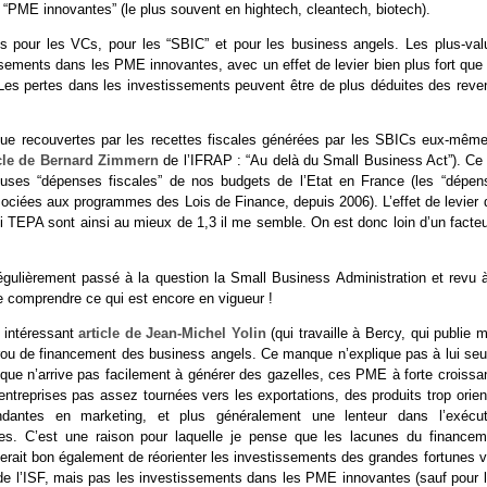
PME innovantes” (le plus souvent en hightech, cleantech, biotech).
tes pour les VCs, pour les “SBIC” et pour les business angels. Les plus-val
ssements dans les PME innovantes, avec un effet de levier bien plus fort que 
 Les pertes dans les investissements peuvent être de plus déduites des reve
s que recouvertes par les recettes fiscales générées par les SBICs eux-même
icle de Bernard Zimmern
de l’IFRAP : “Au delà du Small Business Act”). Ce 
meuses “dépenses fiscales” de nos budgets de l’Etat en France (les “dépen
sociées aux programmes des Lois de Finance, depuis 2006). L’effet de levier 
i TEPA sont ainsi au mieux de 1,3 il me semble. On est donc loin d’un facteu
régulièrement passé à la question la Small Business Administration et revu à
de comprendre ce qui est encore en vigueur !
 intéressant
article de Jean-Michel Yolin
(qui travaille à Bercy, qui publie 
rou de financement des business angels. Ce manque n’explique pas à lui seul
que n’arrive pas facilement à générer des gazelles, ces PME à forte croissa
 entreprises pas assez tournées vers les exportations, des produits trop orie
ondantes en marketing, et plus généralement une lenteur dans l’exécut
es. C’est une raison pour laquelle je pense que les lacunes du financem
serait bon également de réorienter les investissements des grandes fortunes 
 de l’ISF, mais pas les investissements dans les PME innovantes (sauf pour l