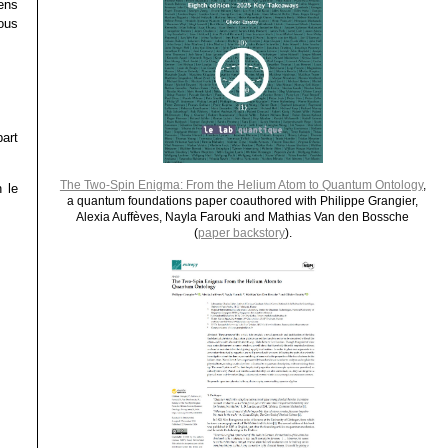
ens
ous
art
The Two-Spin Enigma: From the Helium Atom to Quantum Ontology
,
 le
a quantum foundations paper coauthored with Philippe Grangier,
Alexia Auffèves, Nayla Farouki and Mathias Van den Bossche
(
paper backstory
).