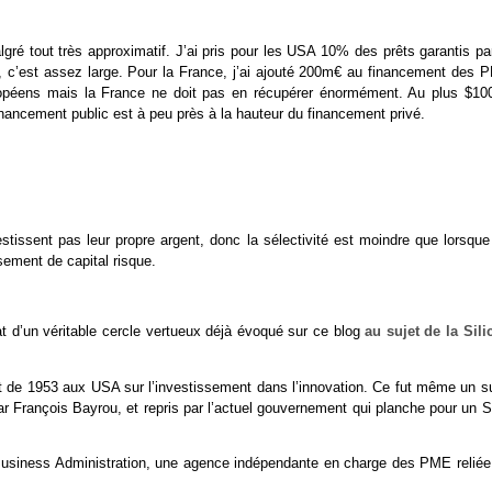
ré tout très approximatif. J’ai pris pour les USA 10% des prêts garantis par
, c’est assez large. Pour la France, j’ai ajouté 200m€ au financement des 
ropéens mais la France ne doit pas en récupérer énormément. Au plus $10
inancement public est à peu près à la hauteur du financement privé.
tissent pas leur propre argent, donc la sélectivité est moindre que lorsque
ement de capital risque.
at d’un véritable cercle vertueux déjà évoqué sur ce blog
au sujet de la Sili
 de 1953 aux USA sur l’investissement dans l’innovation. Ce fut même un su
r François Bayrou, et repris par l’actuel gouvernement qui planche pour un 
 Business Administration, une agence indépendante en charge des PME reliée