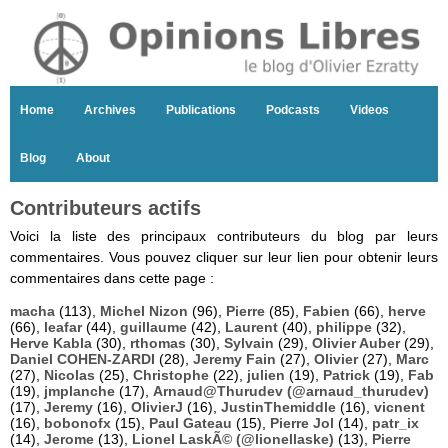
Home
Archives
Publications
Podcasts
Videos
Blog
About
Contributeurs actifs
Voici la liste des principaux contributeurs du blog par leurs
commentaires. Vous pouvez cliquer sur leur lien pour obtenir leurs
commentaires dans cette page :
macha
(113),
Michel Nizon
(96),
Pierre
(85),
Fabien
(66),
herve
(66),
leafar
(44),
guillaume
(42),
Laurent
(40),
philippe
(32),
Herve Kabla
(30),
rthomas
(30),
Sylvain
(29),
Olivier Auber
(29),
Daniel COHEN-ZARDI
(28),
Jeremy Fain
(27),
Olivier
(27),
Marc
(27),
Nicolas
(25),
Christophe
(22),
julien
(19),
Patrick
(19),
Fab
(19),
jmplanche
(17),
Arnaud@Thurudev (@arnaud_thurudev)
(17),
Jeremy
(16),
OlivierJ
(16),
JustinThemiddle
(16),
vicnent
(16),
bobonofx
(15),
Paul Gateau
(15),
Pierre Jol
(14),
patr_ix
(14),
Jerome
(13),
Lionel LaskÃ© (@lionellaske)
(13),
Pierre