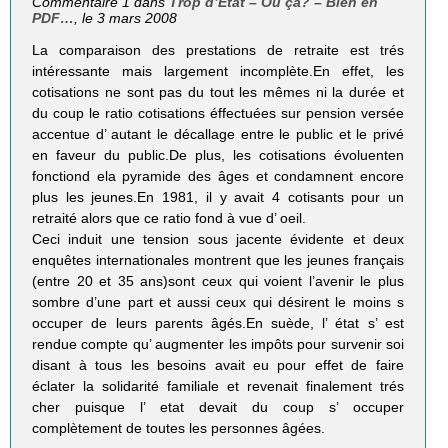
Commentaire 1 dans
Trop d’Etat – Où ça? – Bien en
PDF…
, le 3 mars 2008
La comparaison des prestations de retraite est trés
intéressante mais largement incomplète.En effet, les
cotisations ne sont pas du tout les mêmes ni la durée et
du coup le ratio cotisations éffectuées sur pension versée
accentue d’ autant le décallage entre le public et le privé
en faveur du public.De plus, les cotisations évoluenten
fonctiond ela pyramide des âges et condamnent encore
plus les jeunes.En 1981, il y avait 4 cotisants pour un
retraité alors que ce ratio fond à vue d’ oeil.
Ceci induit une tension sous jacente évidente et deux
enquêtes internationales montrent que les jeunes français
(entre 20 et 35 ans)sont ceux qui voient l’avenir le plus
sombre d’une part et aussi ceux qui désirent le moins s
occuper de leurs parents âgés.En suède, l’ état s’ est
rendue compte qu’ augmenter les impôts pour survenir soi
disant à tous les besoins avait eu pour effet de faire
éclater la solidarité familiale et revenait finalement trés
cher puisque l’ etat devait du coup s’ occuper
complètement de toutes les personnes âgées.