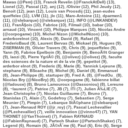
Mawas (@Pem)
(13),
Franck Revelin (@FranckAtDell)
(13),
Lionel
(12),
Pascal
(12),
anj
(12),
/Olivier
(12),
Phil Jeudy
(12),
Benoit
(12),
jean
(12),
Louis van Proosdij
(11),
jean-eudes
queffelec
(11),
LVM
(11),
jlc
(11),
Marc-Antoine
(11),
dparmen1
(11),
(@slebarque) (@slebarque)
(11),
INFO (@LINKANDEV)
(11),
FranÃ§ois
(10),
Fabrice
(10),
Filmail
(10),
babar
(10),
arnaud
(10),
Vincent
(10),
Philippe Marques
(10),
Nicolas Andre
(@corpogame)
(10),
Michel Nizon (@MichelNizon)
(10),
arderborelnot
(10),
Alexis
(9),
David
(9),
Rafael
(9),
FredericBaud
(9),
Laurent Bervas
(9),
Mickael
(9),
Hugues
(9),
ZISERMAN
(9),
Olivier Travers
(9),
Chris
(9),
jequeffelec
(9),
Yann
(9),
Fabrice Epelboin
(9),
Benjamin
(9),
BenoÃ®t Granger
(9),
laozi
(9),
Pierre YgriÃ©
(9),
(@olivez) (@olivez)
(9),
faculte
des sciences de la nature et de la vie
(9),
gepettot
(9),
arderbor elnot
(9),
Frederic
(8),
Marie
(8),
Yannick Lejeune
(8),
stephane
(8),
BScache
(8),
Michel
(8),
Daniel
(8),
Emmanuel
(8),
Jean-Philippe
(8),
startuper
(8),
Fred A.
(8),
@FredOu_
(8),
Nicolas Bry (@NicoBry)
(8),
@corpogame
(8),
fabienne billat
(@fadouce)
(8),
Bruno Lamouroux (@Dassoniou)
(8),
Lereune
(8),
~laurent
(7),
Patrice
(7),
JB
(7),
ITI
(7),
Julien Ã‰LIE
(7),
Jean-Christophe
(7),
Nicolas Guillaume
(7),
Bruno
(7),
Stanislas
(7),
Alain
(7),
Godefroy
(7),
Sebastien
(7),
Serge
Meunier
(7),
Pimpin
(7),
Lebarque StÃ©phane (@slebarque)
(7),
Jean-Renaud ROY (@jr_roy)
(7),
Pascal Lechevallier
(@PLechevallier)
(7),
veille innovation (@vinno47)
(7),
YAN
THOINET (@YanThoinet)
(7),
Fabien RAYNAUD
(@FabienRaynaud)
(7),
Partech Shaker (@PartechShaker)
(7),
Legend
(6),
Romain
(6),
JÃ©rÃ´me
(6),
Paul
(6),
Eric
(6),
Serge