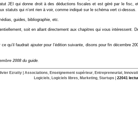
atut JEI qui donne droit à des déductions fiscales et est géré par le fisc, e
ux statuts qui n’ont rien à voir, comme indiqué sur le schéma vert ci-dessus.
dias, guides, bibliographie, etc.
tiellement, soit en allant directement aux chapitres qui vous intéressent. Do
e qu’il faudrait ajouter pour l’édition suivante, disons pour fin décembre 20
cembre 2008
du guide.
livier Ezratty
|
Associations
,
Enseignement supérieur
,
Entrepreneuriat
,
Innovat
Logiciels
,
Logiciels libres
,
Marketing
,
Startups
|
22041 lectu