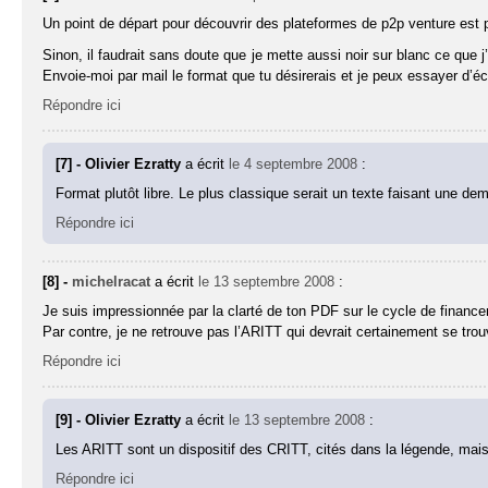
Un point de départ pour découvrir des plateformes de p2p venture est 
Sinon, il faudrait sans doute que je mette aussi noir sur blanc ce que j
Envoie-moi par mail le format que tu désirerais et je peux essayer d’éc
Répondre ici
[7] - Olivier Ezratty
a écrit
le 4 septembre 2008
:
Format plutôt libre. Le plus classique serait un texte faisant une 
Répondre ici
[8] -
michelracat
a écrit
le 13 septembre 2008
:
Je suis impressionnée par la clarté de ton PDF sur le cycle de finance
Par contre, je ne retrouve pas l’ARITT qui devrait certainement se tro
Répondre ici
[9] - Olivier Ezratty
a écrit
le 13 septembre 2008
:
Les ARITT sont un dispositif des CRITT, cités dans la légende, mai
Répondre ici