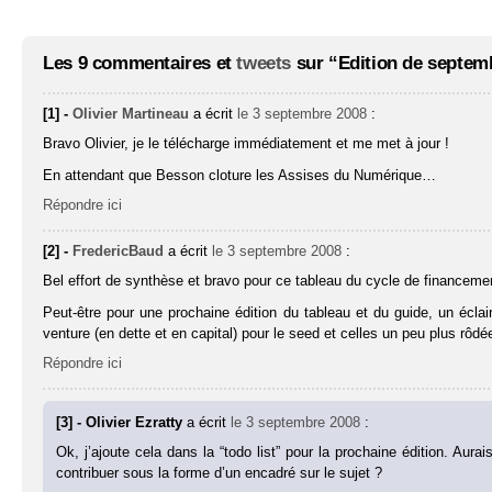
Les 9 commentaires et
tweets
sur “Edition de septemb
[1] -
Olivier Martineau
a écrit
le 3 septembre 2008
:
Bravo Olivier, je le télécharge immédiatement et me met à jour !
En attendant que Besson cloture les Assises du Numérique…
Répondre ici
[2] -
FredericBaud
a écrit
le 3 septembre 2008
:
Bel effort de synthèse et bravo pour ce tableau du cycle de financemen
Peut-être pour une prochaine édition du tableau et du guide, un éc
venture (en dette et en capital) pour le seed et celles un peu plus rôd
Répondre ici
[3] - Olivier Ezratty
a écrit
le 3 septembre 2008
:
Ok, j’ajoute cela dans la “todo list” pour la prochaine édition. Aura
contribuer sous la forme d’un encadré sur le sujet ?