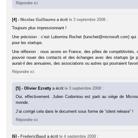
Répondre ici
[4] -
Nicolas Guillaume
a écrit
le 3 septembre 2008
:
Toujours plus impressionnant !
Une précision : c’est Lubomira Rochet (lurochet@microsoft.com) qui
pour les startups.
Une réflexion : nous avons en France, des pôles de compétitivités, de
pouvoir nouer des contacts et des échanges avec des startups (je 
aurait-il des annuaires, des associations ou autres qui pourraient fav
Répondre ici
[5] - Olivier Ezratty
a écrit
le 3 septembre 2008
:
Oui, effectivement. Julien Codorniou est parti au siège de Mic
monde.
J’ai corrigé cela dans le document sous forme de “silent release” !
Répondre ici
[6] -
FredericBaud
a écrit
le 4 septembre 2008
: