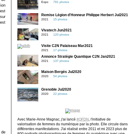
Expo
791 photos
ion
est
Remise Légion d'Honneur Philippe Herbert Jul2021
sur
2021
15 photos
’est
Vivatech Jun2021
2021
120 photos
Visite C2N Palaiseau Mar2021
2021
17 photos
Annonce Stratégie Quantique C2N Jan2021
2021
137 photos
Maison Bergès Jul2020
2020
54 photos
Grenoble Jul2020
2020
22 photos
Avec Marie-Anne Magnac, j'ai lancé
#QFDN
, l'initiative de
valorisation de femmes du numérique par la photo. Elle circule dans
différentes manifestations. J'ai réalisé entre 2011 et mi 2023 plus de
 de
800 portraits photographiques de femmes du numérique avec une