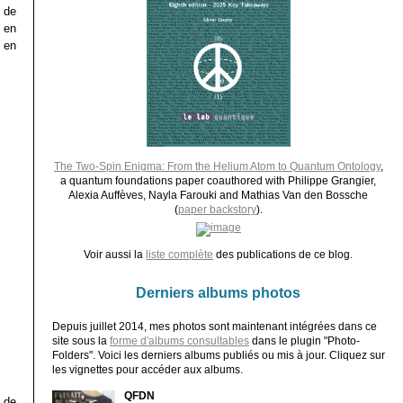
 de
t en
t en
The Two-Spin Enigma: From the Helium Atom to Quantum Ontology
,
a quantum foundations paper coauthored with Philippe Grangier,
Alexia Auffèves, Nayla Farouki and Mathias Van den Bossche
(
paper backstory
).
Voir aussi la
liste complète
des publications de ce blog.
Derniers albums photos
Depuis juillet 2014, mes photos sont maintenant intégrées dans ce
site sous la
forme d'albums consultables
dans le plugin "Photo-
Folders". Voici les derniers albums publiés ou mis à jour. Cliquez sur
les vignettes pour accéder aux albums.
QFDN
 de