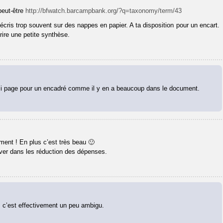
peut-être
http://bfwatch.barcampbank.org/?q=taxonomy/term/43
’écris trop souvent sur des nappes en papier. A ta disposition pour un encart.
rire une petite synthèse.
demi page pour un encadré comme il y en a beaucoup dans le document.
ment ! En plus c’est très beau 🙂
uver dans les réduction des dépenses.
s c’est effectivement un peu ambigu.