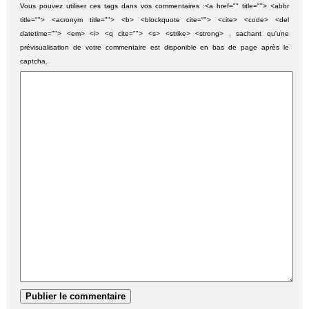
Vous pouvez utiliser ces tags dans vos commentaires :<a href="" title=""> <abbr
title=""> <acronym title=""> <b> <blockquote cite=""> <cite> <code> <del
datetime=""> <em> <i> <q cite=""> <s> <strike> <strong> , sachant qu'une
prévisualisation de votre commentaire est disponible en bas de page après le
captcha.