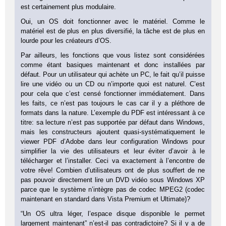
est certainement plus modulaire.
Oui, un OS doit fonctionner avec le matériel. Comme le
matériel est de plus en plus diversifié, la tâche est de plus en
lourde pour les créateurs d’OS.
Par ailleurs, les fonctions que vous listez sont considérées
comme étant basiques maintenant et donc installées par
défaut. Pour un utilisateur qui achète un PC, le fait qu’il puisse
lire une vidéo ou un CD ou n’importe quoi est naturel. C’est
pour cela que c’est censé fonctionner immédiatement. Dans
les faits, ce n’est pas toujours le cas car il y a pléthore de
formats dans la nature. L’exemple du PDF est intéressant à ce
titre: sa lecture n’est pas supportée par défaut dans Windows,
mais les constructeurs ajoutent quasi-systématiquement le
viewer PDF d’Adobe dans leur configuration Windows pour
simplifier la vie des utilisateurs et leur éviter d’avoir à le
télécharger et l’installer. Ceci va exactement à l’encontre de
votre rêve! Combien d’utilisateurs ont de plus souffert de ne
pas pouvoir directement lire un DVD vidéo sous Windows XP
parce que le système n’intègre pas de codec MPEG2 (codec
maintenant en standard dans Vista Premium et Ultimate)?
“Un OS ultra léger, l’espace disque disponible le permet
largement maintenant” n’est-il pas contradictoire? Si il y a de