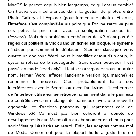
MacOS le permet depuis bien longtemps, ce qui est un comble!
On trouve des incohérences dans la gestion de photos entre
Photo Gallery et l’Explorer (pour fermer une photo). Et enfin,
l’interface s’est complexifiée au point que l’on ne retrouve plus
ses petits, le pire étant avec la configuration réseau (
ci-
dessous
). Mais des problèmes embêtants de XP n’ont pas été
réglés qui polluent la vie: quand un fichier est bloqué, le système
n’indique pas comment le débloquer. Scénario classique: vous
ouvrez un doc sous Word, vous le modifiez et tout d’un coup, le
système refuse de le sauvegarder. Sans savoir pourquoi, il est
passé en mode “read only”. Il faut le sauvegarder sous un autre
nom, fermer Word, effacer l’ancienne version (ça marche) et
renommer le nouveau. C’est probablement lié à des
interférences avec le Search ou avec l’anti-virus. L’incohérence
de l’interface utilisateur se retrouve notamment dans le panneau
de contrôle avec un mélange de panneaux avec une nouvelle
egonomie, et d’anciens panneaux qui reprennent celle de
Windows XP. Ce n’est pas bien cohérent et dénote de
développements que Microsoft a du abandonner en chemin pour
sortir Vista qui était très en retard. Enfin, les adeptes comme moi
de Media Center ont pour la plupart hurlé à juste titre en