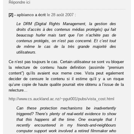
Répondre ici
[2] -
apbianco
a écrit
le 28 août 2007
:
Le DRM (Digital Rights Management, la gestion des
droits d’accès à des contenus médias protégés) qui fait
beaucoup hurler mais tant que l’on n’achète pas de
contenus protégés, on n’est pas concerné. Et c’est tout
de même le cas de la très grande majorité des
utilisateurs.
Ce n’est pas toujours le cas. Certain utilisateur se sont vu bloquer
la relecture de contenu haute definition (assimile “premium
content”) qu’ils avaient eux meme cree. Vista peut egalement
decider de censure le contenu si il estime qu’il y a un risque
qu’une copie de haute qualite pourrait etre obtenu a l’issue de la
relecture…
http://www.cs.auckland.ac.nz/~pgut001/pubs/vista_cost.html
Can these protection mechanisms be inadvertently
triggered? There’s plenty of real-world evidence to show
that this happens all the time. One example that I
recently encountered in my friends-and-neighbours
computer support work involved a retired filmmaker who