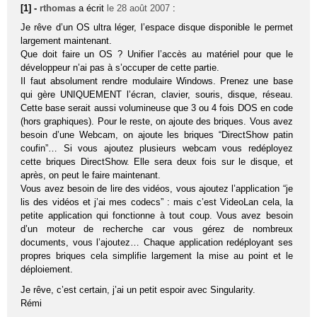
[1] -
rthomas
a écrit
le 28 août 2007
:
Je rêve d’un OS ultra léger, l’espace disque disponible le permet
largement maintenant.
Que doit faire un OS ? Unifier l’accès au matériel pour que le
développeur n’ai pas à s’occuper de cette partie.
Il faut absolument rendre modulaire Windows. Prenez une base
qui gère UNIQUEMENT l’écran, clavier, souris, disque, réseau.
Cette base serait aussi volumineuse que 3 ou 4 fois DOS en code
(hors graphiques). Pour le reste, on ajoute des briques. Vous avez
besoin d’une Webcam, on ajoute les briques “DirectShow patin
coufin”… Si vous ajoutez plusieurs webcam vous redéployez
cette briques DirectShow. Elle sera deux fois sur le disque, et
après, on peut le faire maintenant.
Vous avez besoin de lire des vidéos, vous ajoutez l’application “je
lis des vidéos et j’ai mes codecs” : mais c’est VideoLan cela, la
petite application qui fonctionne à tout coup. Vous avez besoin
d’un moteur de recherche car vous gérez de nombreux
documents, vous l’ajoutez… Chaque application redéployant ses
propres briques cela simplifie largement la mise au point et le
déploiement.
Je rêve, c’est certain, j’ai un petit espoir avec Singularity.
Rémi