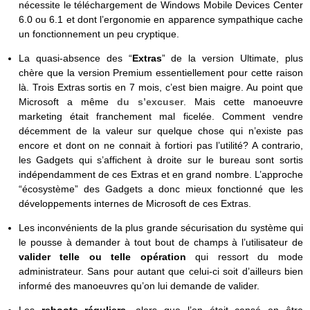
nécessite le téléchargement de Windows Mobile Devices Center
6.0 ou 6.1 et dont l’ergonomie en apparence sympathique cache
un fonctionnement un peu cryptique.
La quasi-absence des “
Extras
” de la version Ultimate, plus
chère que la version Premium essentiellement pour cette raison
là. Trois Extras sortis en 7 mois, c’est bien maigre. Au point que
Microsoft a même
du s’excuser
. Mais cette manoeuvre
marketing était franchement mal ficelée. Comment vendre
décemment de la valeur sur quelque chose qui n’existe pas
encore et dont on ne connait à fortiori pas l’utilité? A contrario,
les Gadgets qui s’affichent à droite sur le bureau sont sortis
indépendamment de ces Extras et en grand nombre. L’approche
“écosystème” des Gadgets a donc mieux fonctionné que les
développements internes de Microsoft de ces Extras.
Les inconvénients de la plus grande sécurisation du système qui
le pousse à demander à tout bout de champs à l’utilisateur de
valider telle ou telle opération
qui ressort du mode
administrateur. Sans pour autant que celui-ci soit d’ailleurs bien
informé des manoeuvres qu’on lui demande de valider.
Les
reboots réguliers
, alors que l’on était censé en être