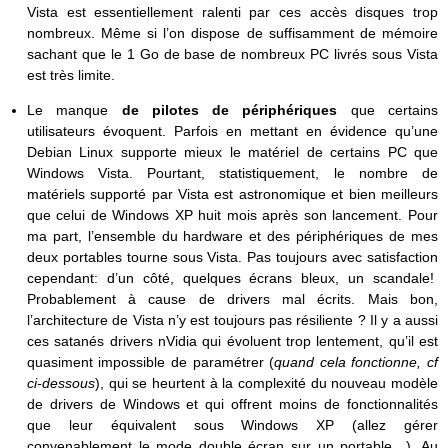
Vista est essentiellement ralenti par ces accès disques trop
nombreux. Même si l’on dispose de suffisamment de mémoire
sachant que le 1 Go de base de nombreux PC livrés sous Vista
est très limite.
Le manque
de pilotes de périphériques
que certains
utilisateurs évoquent. Parfois en mettant en évidence qu’une
Debian Linux supporte mieux le matériel de certains PC que
Windows Vista. Pourtant, statistiquement, le nombre de
matériels supporté par Vista est astronomique et bien meilleurs
que celui de Windows XP huit mois après son lancement. Pour
ma part, l’ensemble du hardware et des périphériques de mes
deux portables tourne sous Vista. Pas toujours avec satisfaction
cependant: d’un côté, quelques écrans bleux, un scandale!
Probablement à cause de drivers mal écrits. Mais bon,
l’architecture de Vista n’y est toujours pas résiliente ? Il y a aussi
ces satanés drivers nVidia qui évoluent trop lentement, qu’il est
quasiment impossible de paramétrer (
quand cela fonctionne, cf
ci-dessous
), qui se heurtent à la complexité du nouveau modèle
de drivers de Windows et qui offrent moins de fonctionnalités
que leur équivalent sous Windows XP (allez gérer
convenablement le mode double écran sur un portable…). Au