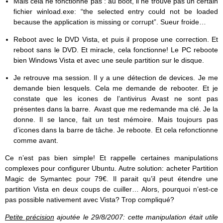
Mais cela ne fonctionne pas : au boot, il ne trouve pas un certain
fichier winload.exe: “the selected entry could not be loaded
because the application is missing or corrupt”. Sueur froide…
Reboot avec le DVD Vista, et puis il propose une correction. Et
reboot sans le DVD. Et miracle, cela fonctionne! Le PC reboote
bien Windows Vista et avec une seule partition sur le disque.
Je retrouve ma session. Il y a une détection de devices. Je me
demande bien lesquels. Cela me demande de rebooter. Et je
constate que les icones de l’antivirus Avast ne sont pas
présentes dans la barre. Avast que me redemande ma clé. Je la
donne. Il se lance, fait un test mémoire. Mais toujours pas
d’icones dans la barre de tâche. Je reboote. Et cela refonctionne
comme avant.
Ce n’est pas bien simple! Et rappelle certaines manipulations
complexes pour configurer Ubuntu. Autre solution: acheter Partition
Magic de Symantec pour 79€. Il parait qu’il peut étendre une
partition Vista en deux coups de cuiller… Alors, pourquoi n’est-ce
pas possible nativement avec Vista? Trop compliqué?
Petite précision
ajoutée le 29/8/2007: cette manipulation était utile