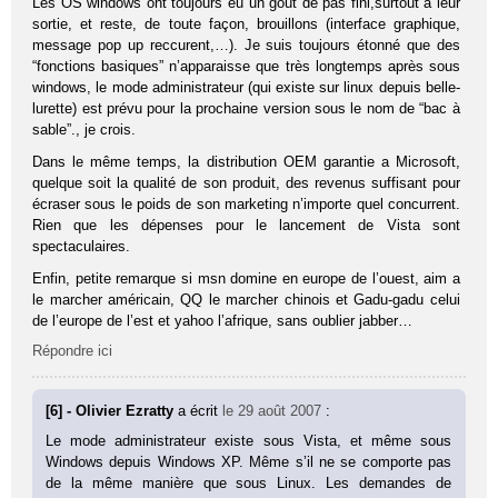
Les OS windows ont toujours eu un goût de pas fini,surtout à leur
sortie, et reste, de toute façon, brouillons (interface graphique,
message pop up reccurent,…). Je suis toujours étonné que des
“fonctions basiques” n’apparaisse que très longtemps après sous
windows, le mode administrateur (qui existe sur linux depuis belle-
lurette) est prévu pour la prochaine version sous le nom de “bac à
sable”., je crois.
Dans le même temps, la distribution OEM garantie a Microsoft,
quelque soit la qualité de son produit, des revenus suffisant pour
écraser sous le poids de son marketing n’importe quel concurrent.
Rien que les dépenses pour le lancement de Vista sont
spectaculaires.
Enfin, petite remarque si msn domine en europe de l’ouest, aim a
le marcher américain, QQ le marcher chinois et Gadu-gadu celui
de l’europe de l’est et yahoo l’afrique, sans oublier jabber…
Répondre ici
[6] - Olivier Ezratty
a écrit
le 29 août 2007
:
Le mode administrateur existe sous Vista, et même sous
Windows depuis Windows XP. Même s’il ne se comporte pas
de la même manière que sous Linux. Les demandes de