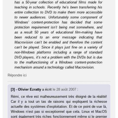
has a 50-year collection of educational films made for
teaching in schools. Recently he’s been transferring his
entire collection to DVD to make them more accessible
to newer audiences. Unfortunately some component of
Windows’ content-protection has decided that some
protection requirement isn’t being met somewhere, and
as a result 50 years of educational film-making have
been reduced to an error message indicating that
Macrovision can’t be enabled and therefore the content
can’t be played. Since it plays just fine on a variety of
non-Windows platforms including a range of standard
DVD players, it’s not a problem with the DVDs but is due
to the malfunctioning of a Windows content-protection
mechanism around a technology called Macrovision.
Répondre ici
[3] - Olivier Ezratty
a écrit
le 28 août 2007
:
Rémi, ce rêve est malheureusement très éloigné de la réalité!
Car il y a tout un tas de raisons qui expliquent la richesse
actuelle des systèmes d’exploitation. Et de ce point de vue là,
Windows n’est pas si exceptionnel que cela. Linux et MacOS
sont également très riches fonctionnement même si le premier