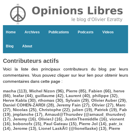
Home
Archives
Publications
Podcasts
Videos
Blog
About
Contributeurs actifs
Voici la liste des principaux contributeurs du blog par leurs
commentaires. Vous pouvez cliquer sur leur lien pour obtenir leurs
commentaires dans cette page :
macha
(113),
Michel Nizon
(96),
Pierre
(85),
Fabien
(66),
herve
(66),
leafar
(44),
guillaume
(42),
Laurent
(40),
philippe
(32),
Herve Kabla
(30),
rthomas
(30),
Sylvain
(29),
Olivier Auber
(29),
Daniel COHEN-ZARDI
(28),
Jeremy Fain
(27),
Olivier
(27),
Marc
(27),
Nicolas
(25),
Christophe
(22),
julien
(19),
Patrick
(19),
Fab
(19),
jmplanche
(17),
Arnaud@Thurudev (@arnaud_thurudev)
(17),
Jeremy
(16),
OlivierJ
(16),
JustinThemiddle
(16),
vicnent
(16),
bobonofx
(15),
Paul Gateau
(15),
Pierre Jol
(14),
patr_ix
(14),
Jerome
(13),
Lionel LaskÃ© (@lionellaske)
(13),
Pierre