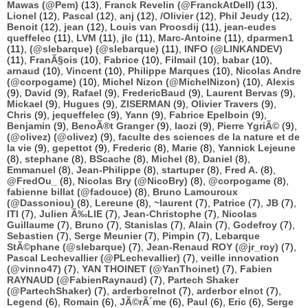
Mawas (@Pem)
(13),
Franck Revelin (@FranckAtDell)
(13),
Lionel
(12),
Pascal
(12),
anj
(12),
/Olivier
(12),
Phil Jeudy
(12),
Benoit
(12),
jean
(12),
Louis van Proosdij
(11),
jean-eudes
queffelec
(11),
LVM
(11),
jlc
(11),
Marc-Antoine
(11),
dparmen1
(11),
(@slebarque) (@slebarque)
(11),
INFO (@LINKANDEV)
(11),
FranÃ§ois
(10),
Fabrice
(10),
Filmail
(10),
babar
(10),
arnaud
(10),
Vincent
(10),
Philippe Marques
(10),
Nicolas Andre
(@corpogame)
(10),
Michel Nizon (@MichelNizon)
(10),
Alexis
(9),
David
(9),
Rafael
(9),
FredericBaud
(9),
Laurent Bervas
(9),
Mickael
(9),
Hugues
(9),
ZISERMAN
(9),
Olivier Travers
(9),
Chris
(9),
jequeffelec
(9),
Yann
(9),
Fabrice Epelboin
(9),
Benjamin
(9),
BenoÃ®t Granger
(9),
laozi
(9),
Pierre YgriÃ©
(9),
(@olivez) (@olivez)
(9),
faculte des sciences de la nature et de
la vie
(9),
gepettot
(9),
Frederic
(8),
Marie
(8),
Yannick Lejeune
(8),
stephane
(8),
BScache
(8),
Michel
(8),
Daniel
(8),
Emmanuel
(8),
Jean-Philippe
(8),
startuper
(8),
Fred A.
(8),
@FredOu_
(8),
Nicolas Bry (@NicoBry)
(8),
@corpogame
(8),
fabienne billat (@fadouce)
(8),
Bruno Lamouroux
(@Dassoniou)
(8),
Lereune
(8),
~laurent
(7),
Patrice
(7),
JB
(7),
ITI
(7),
Julien Ã‰LIE
(7),
Jean-Christophe
(7),
Nicolas
Guillaume
(7),
Bruno
(7),
Stanislas
(7),
Alain
(7),
Godefroy
(7),
Sebastien
(7),
Serge Meunier
(7),
Pimpin
(7),
Lebarque
StÃ©phane (@slebarque)
(7),
Jean-Renaud ROY (@jr_roy)
(7),
Pascal Lechevallier (@PLechevallier)
(7),
veille innovation
(@vinno47)
(7),
YAN THOINET (@YanThoinet)
(7),
Fabien
RAYNAUD (@FabienRaynaud)
(7),
Partech Shaker
(@PartechShaker)
(7),
arderborelnot
(7),
arderbor elnot
(7),
Legend
(6),
Romain
(6),
JÃ©rÃ´me
(6),
Paul
(6),
Eric
(6),
Serge