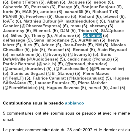
(6),
Benoit Felten
(6),
Alban
(6),
Jacques
(6),
sebou
(6),
Cybereric
(6),
Poussah
(6),
Energo
(6),
Bonjour Bonjour
(6),
boris
(6),
MAS
(6),
antoine
(6),
canard65
(6),
Richard T
(6),
PEAI60
(6),
Free4ever
(6),
Guerric
(6),
Richard
(6),
tvtweet
(6),
loÃ¯c
(6),
Matthieu Dufour (@_matthieudufour)
(6),
Nathalie
Gasnier (@ObservaEmpresa)
(6),
romu
(6),
cheramy
(6),
Jasontrisy
(6),
EtienneL
(5),
DJM
(5),
Tristan
(5),
StÃ©phane
(5),
Gilles
(5),
Thierry
(5),
Alphonse
(5),
apbianco
(5),
dePassage
(5),
Sans_importance
(5),
AurÃ©lien
(5),
herve
lebret
(5),
Alex
(5),
Adrien
(5),
Jean-Denis
(5),
NM
(5),
Nicolas
Chevallier
(5),
jdo
(5),
Youssef
(5),
Renaud
(5),
Alain Raynaud
(5),
mmathieum
(5),
(@bvanryb) (@bvanryb)
(5),
Boris
DefrÃ©ville (@AudioSense)
(5),
cedric naux (@cnaux)
(5),
Patrick Bertrand (@pck_b)
(5),
(@arnaud_thurudev)
(@arnaud_thurudev)
(5),
(@PLechevallier) (@PLechevallier)
(5),
Stanislas Segard (@El_Stanou)
(5),
Pierre Mawas
(@PemLT)
(5),
Fabrice Camurat (@fabricecamurat)
(5),
Hugues
SÃ©vÃ©rac
(5),
Laurent Fournier
(5),
Pierre Metivier
(@PierreMetivier)
(5),
Hugues Severac
(5),
hervet
(5),
Joel
(5)
Contributions sous le pseudo
apbianco
5 commentaires ont été soumis sous ce pseudo et avec le même
email.
Le premier commentaire date du 28 août 2007 et le dernier est du