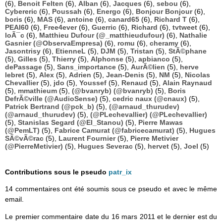
(6),
Benoit Felten
(6),
Alban
(6),
Jacques
(6),
sebou
(6),
Cybereric
(6),
Poussah
(6),
Energo
(6),
Bonjour Bonjour
(6),
boris
(6),
MAS
(6),
antoine
(6),
canard65
(6),
Richard T
(6),
PEAI60
(6),
Free4ever
(6),
Guerric
(6),
Richard
(6),
tvtweet
(6),
loÃ¯c
(6),
Matthieu Dufour (@_matthieudufour)
(6),
Nathalie
Gasnier (@ObservaEmpresa)
(6),
romu
(6),
cheramy
(6),
Jasontrisy
(6),
EtienneL
(5),
DJM
(5),
Tristan
(5),
StÃ©phane
(5),
Gilles
(5),
Thierry
(5),
Alphonse
(5),
apbianco
(5),
dePassage
(5),
Sans_importance
(5),
AurÃ©lien
(5),
herve
lebret
(5),
Alex
(5),
Adrien
(5),
Jean-Denis
(5),
NM
(5),
Nicolas
Chevallier
(5),
jdo
(5),
Youssef
(5),
Renaud
(5),
Alain Raynaud
(5),
mmathieum
(5),
(@bvanryb) (@bvanryb)
(5),
Boris
DefrÃ©ville (@AudioSense)
(5),
cedric naux (@cnaux)
(5),
Patrick Bertrand (@pck_b)
(5),
(@arnaud_thurudev)
(@arnaud_thurudev)
(5),
(@PLechevallier) (@PLechevallier)
(5),
Stanislas Segard (@El_Stanou)
(5),
Pierre Mawas
(@PemLT)
(5),
Fabrice Camurat (@fabricecamurat)
(5),
Hugues
SÃ©vÃ©rac
(5),
Laurent Fournier
(5),
Pierre Metivier
(@PierreMetivier)
(5),
Hugues Severac
(5),
hervet
(5),
Joel
(5)
Contributions sous le pseudo
patr_ix
14 commentaires ont été soumis sous ce pseudo et avec le même
email.
Le premier commentaire date du 16 mars 2011 et le dernier est du