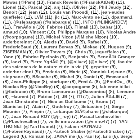
Mawas (@Pem)
(13),
Franck Revelin (@FranckAtDell)
(13),
Lionel
(12),
Pascal
(12),
anj
(12),
/Olivier
(12),
Phil Jeudy
(12),
Benoit
(12),
jean
(12),
Louis van Proosdij
(11),
jean-eudes
queffelec
(11),
LVM
(11),
jlc
(11),
Marc-Antoine
(11),
dparmen1
(11),
(@slebarque) (@slebarque)
(11),
INFO (@LINKANDEV)
(11),
FranÃ§ois
(10),
Fabrice
(10),
Filmail
(10),
babar
(10),
arnaud
(10),
Vincent
(10),
Philippe Marques
(10),
Nicolas Andre
(@corpogame)
(10),
Michel Nizon (@MichelNizon)
(10),
arderborelnot
(10),
Alexis
(9),
David
(9),
Rafael
(9),
FredericBaud
(9),
Laurent Bervas
(9),
Mickael
(9),
Hugues
(9),
ZISERMAN
(9),
Olivier Travers
(9),
Chris
(9),
jequeffelec
(9),
Yann
(9),
Fabrice Epelboin
(9),
Benjamin
(9),
BenoÃ®t Granger
(9),
laozi
(9),
Pierre YgriÃ©
(9),
(@olivez) (@olivez)
(9),
faculte
des sciences de la nature et de la vie
(9),
gepettot
(9),
arderbor elnot
(9),
Frederic
(8),
Marie
(8),
Yannick Lejeune
(8),
stephane
(8),
BScache
(8),
Michel
(8),
Daniel
(8),
Emmanuel
(8),
Jean-Philippe
(8),
startuper
(8),
Fred A.
(8),
@FredOu_
(8),
Nicolas Bry (@NicoBry)
(8),
@corpogame
(8),
fabienne billat
(@fadouce)
(8),
Bruno Lamouroux (@Dassoniou)
(8),
Lereune
(8),
~laurent
(7),
Patrice
(7),
JB
(7),
ITI
(7),
Julien Ã‰LIE
(7),
Jean-Christophe
(7),
Nicolas Guillaume
(7),
Bruno
(7),
Stanislas
(7),
Alain
(7),
Godefroy
(7),
Sebastien
(7),
Serge
Meunier
(7),
Pimpin
(7),
Lebarque StÃ©phane (@slebarque)
(7),
Jean-Renaud ROY (@jr_roy)
(7),
Pascal Lechevallier
(@PLechevallier)
(7),
veille innovation (@vinno47)
(7),
YAN
THOINET (@YanThoinet)
(7),
Fabien RAYNAUD
(@FabienRaynaud)
(7),
Partech Shaker (@PartechShaker)
(7),
Legend
(6),
Romain
(6),
JÃ©rÃ´me
(6),
Paul
(6),
Eric
(6),
Serge