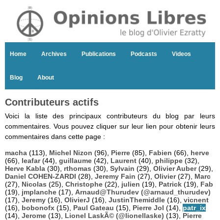
Home
Archives
Publications
Podcasts
Videos
Blog
About
Contributeurs actifs
Voici la liste des principaux contributeurs du blog par leurs
commentaires. Vous pouvez cliquer sur leur lien pour obtenir leurs
commentaires dans cette page :
macha
(113),
Michel Nizon
(96),
Pierre
(85),
Fabien
(66),
herve
(66),
leafar
(44),
guillaume
(42),
Laurent
(40),
philippe
(32),
Herve Kabla
(30),
rthomas
(30),
Sylvain
(29),
Olivier Auber
(29),
Daniel COHEN-ZARDI
(28),
Jeremy Fain
(27),
Olivier
(27),
Marc
(27),
Nicolas
(25),
Christophe
(22),
julien
(19),
Patrick
(19),
Fab
(19),
jmplanche
(17),
Arnaud@Thurudev (@arnaud_thurudev)
(17),
Jeremy
(16),
OlivierJ
(16),
JustinThemiddle
(16),
vicnent
(16),
bobonofx
(15),
Paul Gateau
(15),
Pierre Jol
(14),
patr_ix
(14),
Jerome
(13),
Lionel LaskÃ© (@lionellaske)
(13),
Pierre