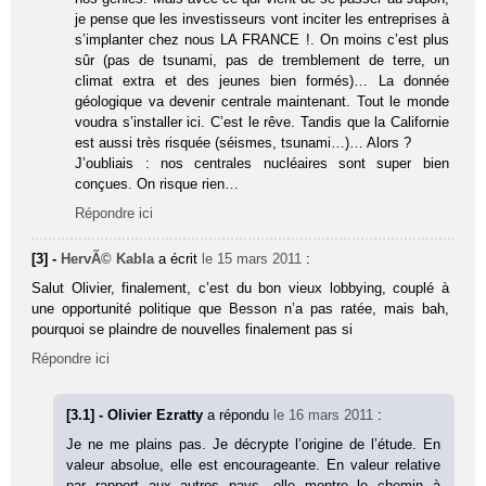
je pense que les investisseurs vont inciter les entreprises à
s’implanter chez nous LA FRANCE !. On moins c’est plus
sûr (pas de tsunami, pas de tremblement de terre, un
climat extra et des jeunes bien formés)… La donnée
géologique va devenir centrale maintenant. Tout le monde
voudra s’installer ici. C’est le rêve. Tandis que la Californie
est aussi très risquée (séismes, tsunami…)… Alors ?
J’oubliais : nos centrales nucléaires sont super bien
conçues. On risque rien…
Répondre ici
[3] -
HervÃ© Kabla
a écrit
le 15 mars 2011
:
Salut Olivier, finalement, c’est du bon vieux lobbying, couplé à
une opportunité politique que Besson n’a pas ratée, mais bah,
pourquoi se plaindre de nouvelles finalement pas si
Répondre ici
[3.1] - Olivier Ezratty
a répondu
le 16 mars 2011
:
Je ne me plains pas. Je décrypte l’origine de l’étude. En
valeur absolue, elle est encourageante. En valeur relative
par rapport aux autres pays, elle montre le chemin à