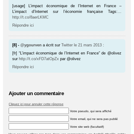
[usage] L’impact économique de l’Internet en France –
L’impact d’Internet sur l’économie fran­çaise Tags:…
http://t.co/8aerLKMC
Répondre ici
[8] -
@ygourven
a écrit sur
Twitter
le 21 mars 2013
:
[fr] “L’impact économique de l’Internet en France” de @olivez
sur
http://t.co/xFD7atOpZx
par @olivez
Répondre ici
Ajouter un commentaire
Cliquez ici pour annuler cette réponse
Votre pseudo, qui sera affiché
Votre email, qui ne sera pas publié
Votre site web (facultatif)