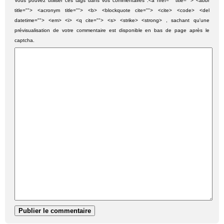
Vous pouvez utiliser ces tags dans vos commentaires :<a href="" title=""> <abbr
title=""> <acronym title=""> <b> <blockquote cite=""> <cite> <code> <del
datetime=""> <em> <i> <q cite=""> <s> <strike> <strong> , sachant qu'une
prévisualisation de votre commentaire est disponible en bas de page après le
captcha.