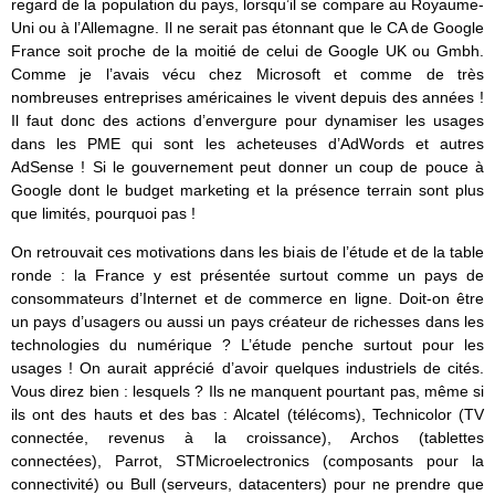
regard de la population du pays, lorsqu’il se compare au Royaume-
Uni ou à l’Allemagne. Il ne serait pas étonnant que le CA de Google
France soit proche de la moitié de celui de Google UK ou Gmbh.
Comme je l’avais vécu chez Microsoft et comme de très
nombreuses entreprises américaines le vivent depuis des années !
Il faut donc des actions d’envergure pour dynamiser les usages
dans les PME qui sont les acheteuses d’AdWords et autres
AdSense ! Si le gouvernement peut donner un coup de pouce à
Google dont le budget marketing et la présence terrain sont plus
que limités, pourquoi pas !
On retrouvait ces motivations dans les biais de l’étude et de la table
ronde : la France y est présentée surtout comme un pays de
consommateurs d’Internet et de commerce en ligne. Doit-on être
un pays d’usagers ou aussi un pays créateur de richesses dans les
technologies du numérique ? L’étude penche surtout pour les
usages ! On aurait apprécié d’avoir quelques industriels de cités.
Vous direz bien : lesquels ? Ils ne manquent pourtant pas, même si
ils ont des hauts et des bas : Alcatel (télécoms), Technicolor (TV
connectée, revenus à la croissance), Archos (tablettes
connectées), Parrot, STMicroelectronics (composants pour la
connectivité) ou Bull (serveurs, datacenters) pour ne prendre que