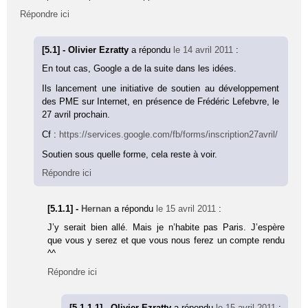
Répondre ici
[5.1] - Olivier Ezratty
a répondu
le 14 avril 2011
:
En tout cas, Google a de la suite dans les idées.
Ils lancement une initiative de soutien au développement
des PME sur Internet, en présence de Frédéric Lefebvre, le
27 avril prochain.
Cf :
https://services.google.com/fb/forms/inscription27avril/
Soutien sous quelle forme, cela reste à voir.
Répondre ici
[5.1.1] -
Hernan
a répondu
le 15 avril 2011
:
J’y serait bien allé. Mais je n’habite pas Paris. J’espère
que vous y serez et que vous nous ferez un compte rendu
^^
Répondre ici
[5.1.1.1] - Olivier Ezratty
a répondu
le 15 avril 2011
: