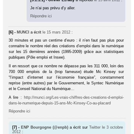
Je n’ai pas prévu d’y aller.
Répondre ici
[6] -
MUNCI
a écrit
le 15 mars 2012
:
30 minutes et pas un centime d’euro : il n’en faut pas plus pour
connaitre le nombre réel des créations d’emploi dans le numérique
sur les 15 dernières années (1995-2009) grâce aux statistiques
publiques (Pôle emploi et Insee).
Il en ressort que ce nombre ne dépasse pas les 311 000, loin des
700 000 emplois de la (trop fameuse) étude Mc Kinsey sur
“l’impact d’internet sur l’économie française”, constamment
reprise (entre autres) par le Gouvernement, le Syntec Numérique
et le Conseil National du Numérique…
A lire :
http://munci.org/Les-vrais-chiffres-des-creations-d-emploi-
dans-le-numerique-depuis-15-ans-Mc-Kinsey-Co-au-placard
Répondre ici
[7] -
ENP Bourgogne (@enpb)
a écrit sur
Twitter
le 3 octobre
2012
: