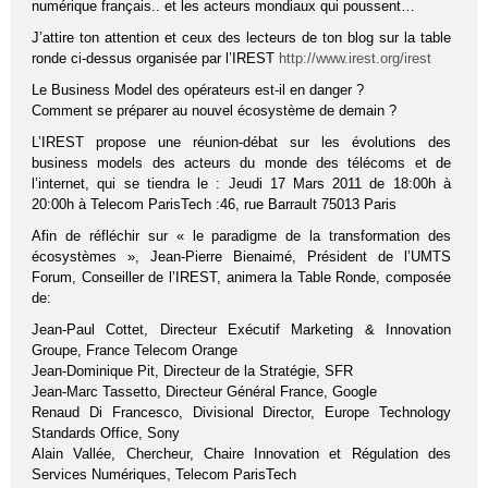
numérique français.. et les acteurs mondiaux qui poussent…
J’attire ton attention et ceux des lecteurs de ton blog sur la table
ronde ci-dessus organisée par l’IREST
http://www.irest.org/irest
Le Business Model des opérateurs est-il en danger ?
Comment se préparer au nouvel écosystème de demain ?
L’IREST propose une réunion-débat sur les évolutions des
business models des acteurs du monde des télécoms et de
l’internet, qui se tiendra le : Jeudi 17 Mars 2011 de 18:00h à
20:00h à Telecom ParisTech :46, rue Barrault 75013 Paris
Afin de réfléchir sur « le paradigme de la transformation des
écosystèmes », Jean-Pierre Bienaimé, Président de l’UMTS
Forum, Conseiller de l’IREST, animera la Table Ronde, composée
de:
Jean-Paul Cottet, Directeur Exécutif Marketing & Innovation
Groupe, France Telecom Orange
Jean-Dominique Pit, Directeur de la Stratégie, SFR
Jean-Marc Tassetto, Directeur Général France, Google
Renaud Di Francesco, Divisional Director, Europe Technology
Standards Office, Sony
Alain Vallée, Chercheur, Chaire Innovation et Régulation des
Services Numériques, Telecom ParisTech