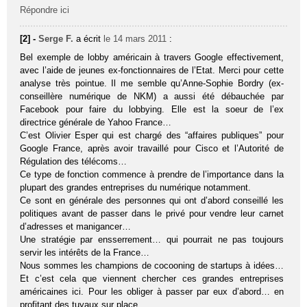
Répondre ici
[2] -
Serge F.
a écrit
le 14 mars 2011
:
Bel exemple de lobby américain à travers Google effectivement,
avec l’aide de jeunes ex-fonctionnaires de l’Etat. Merci pour cette
analyse très pointue. Il me semble qu’Anne-Sophie Bordry (ex-
conseillère numérique de NKM) a aussi été débauchée par
Facebook pour faire du lobbying. Elle est la soeur de l’ex
directrice générale de Yahoo France…
C’est Olivier Esper qui est chargé des “affaires publiques” pour
Google France, après avoir travaillé pour Cisco et l’Autorité de
Régulation des télécoms…
Ce type de fonction commence à prendre de l’importance dans la
plupart des grandes entreprises du numérique notamment.
Ce sont en générale des personnes qui ont d’abord conseillé les
politiques avant de passer dans le privé pour vendre leur carnet
d’adresses et manigancer…
Une stratégie par ensserrement… qui pourrait ne pas toujours
servir les intérêts de la France…
Nous sommes les champions de cocooning de startups à idées…
Et c’est cela que viennent chercher ces grandes entreprises
américaines ici. Pour les obliger à passer par eux d’abord… en
profitant des tuyaux sur place.