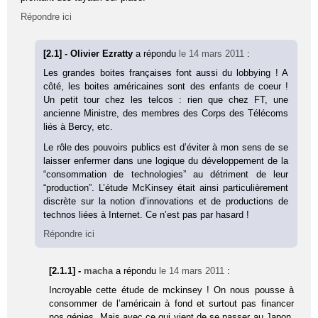
Répondre ici
[2.1] - Olivier Ezratty
a répondu
le 14 mars 2011
:
Les grandes boites françaises font aussi du lobbying ! A
côté, les boites américaines sont des enfants de coeur !
Un petit tour chez les telcos : rien que chez FT, une
ancienne Ministre, des membres des Corps des Télécoms
liés à Bercy, etc.
Le rôle des pouvoirs publics est d’éviter à mon sens de se
laisser enfermer dans une logique du développement de la
“consommation de technologies” au détriment de leur
“production”. L’étude McKinsey était ainsi particulièrement
discrète sur la notion d’innovations et de productions de
technos liées à Internet. Ce n’est pas par hasard !
Répondre ici
[2.1.1] -
macha
a répondu
le 14 mars 2011
:
Incroyable cette étude de mckinsey ! On nous pousse à
consommer de l’américain à fond et surtout pas financer
nos génies. Mais avec ce qui vient de se passer au Japon,