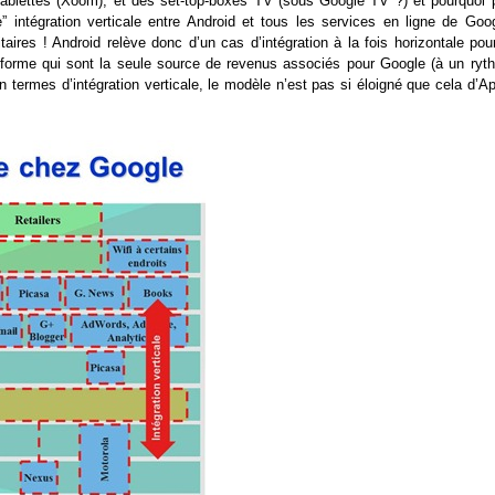
 tablettes (Xoom), et des set-top-boxes TV (sous Google TV ?) et pourquoi 
ntégration verticale entre Android et tous les services en ligne de Goog
taires ! Android relève donc d’un cas d’intégration à la fois horizontale pou
ateforme qui sont la seule source de revenus associés pour Google (à un ryt
n termes d’intégration verticale, le modèle n’est pas si éloigné que cela d’A