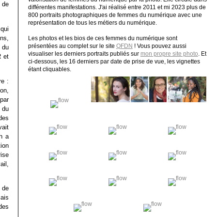
 de
différentes manifestations. J'ai réalisé entre 2011 et mi 2023 plus de
800 portraits photographiques de femmes du numérique avec une
représentation de tous les métiers du numérique.
 qui
ns,
Les photos et les bios de ces femmes du numérique sont
présentées au complet sur le site
QFDN
! Vous pouvez aussi
 du
visualiser les derniers portraits publiés sur
mon propre site photo
. Et
R et
ci-dessous, les 16 derniers par date de prise de vue, les vignettes
étant cliquables.
re :
on,
par
e du
 des
ait
h a
tion
rise
ail,
t de
ais
des