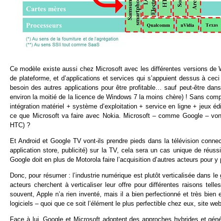
Ce modèle existe aussi chez Microsoft avec les différentes versions de W
de plateforme, et d’applications et services qui s’appuient dessus à ceci
besoin des autres applications pour être profitable… sauf peut-être dan
environ la moitié de la licence de Windows 7 la moins chère) ! Sans c
intégration matériel + système d’exploitation + service en ligne + jeux é
ce que Microsoft va faire avec Nokia. Microsoft – comme Google – von
HTC) ?
Et Android et Google TV vont-ils prendre pieds dans la télévision connec
application store, publicité) sur la TV, cela sera un cas unique de réussi
Google doit en plus de Motorola faire l’acquisition d’autres acteurs pour y 
Donc, pour résumer : l’industrie numérique est plutôt verticalisée dans le 
acteurs cherchent à verticaliser leur offre pour différentes raisons te
souvent, Apple n’a rien inventé, mais il a bien perfectionné et très bie
logiciels – quoi que ce soit l’élément le plus perfectible chez eux, site w
Face à lui, Google et Microsoft adoptent des approches hybrides et géné