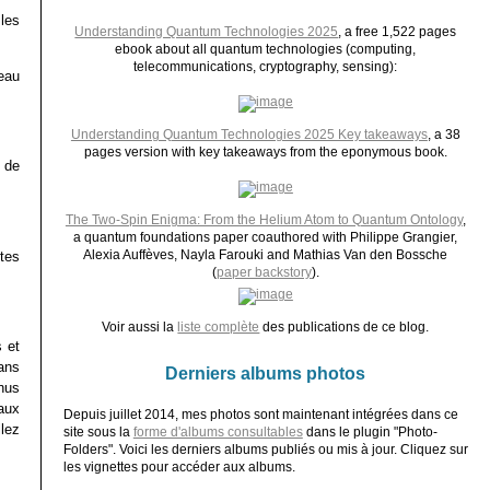
 les
Understanding Quantum Technologies 2025
, a free 1,522 pages
ebook about all quantum technologies (computing,
telecommunications, cryptography, sensing):
eau
Understanding Quantum Technologies 2025 Key takeaways
, a 38
pages version with key takeaways from the eponymous book.
e de
The Two-Spin Enigma: From the Helium Atom to Quantum Ontology
,
a quantum foundations paper coauthored with Philippe Grangier,
Alexia Auffèves, Nayla Farouki and Mathias Van den Bossche
ntes
(
paper backstory
).
Voir aussi la
liste complète
des publications de ce blog.
s et
ans
Derniers albums photos
nus
aux
Depuis juillet 2014, mes photos sont maintenant intégrées dans ce
lez
site sous la
forme d'albums consultables
dans le plugin "Photo-
Folders". Voici les derniers albums publiés ou mis à jour. Cliquez sur
les vignettes pour accéder aux albums.