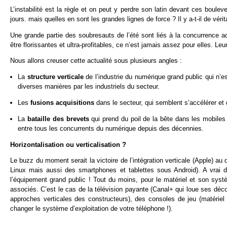
L’instabilité est la règle et on peut y perdre son latin devant ces boule
jours. mais quelles en sont les grandes lignes de force ? Il y a-t-il de vérit
Une grande partie des soubresauts de l’été sont liés à la concurrence a
être florissantes et ultra-profitables, ce n’est jamais assez pour elles. Leu
Nous allons creuser cette actualité sous plusieurs angles :
La
structure verticale
de l’industrie du numérique grand public qui n’
diverses manières par les industriels du secteur.
Les
fusions acquisitions
dans le secteur, qui semblent s’accélérer et 
La
bataille des brevets
qui prend du poil de la bête dans les mobiles
entre tous les concurrents du numérique depuis des décennies.
Horizontalisation ou verticalisation ?
Le buzz du moment serait la victoire de l’intégration verticale (Apple) a
Linux mais aussi des smartphones et tablettes sous Android). A vrai di
l’équipement grand public ! Tout du moins, pour le matériel et son syst
associés. C’est le cas de la télévision payante (Canal+ qui loue ses dé
approches verticales des constructeurs), des consoles de jeu (matériel 
changer le système d’exploitation de votre téléphone !).