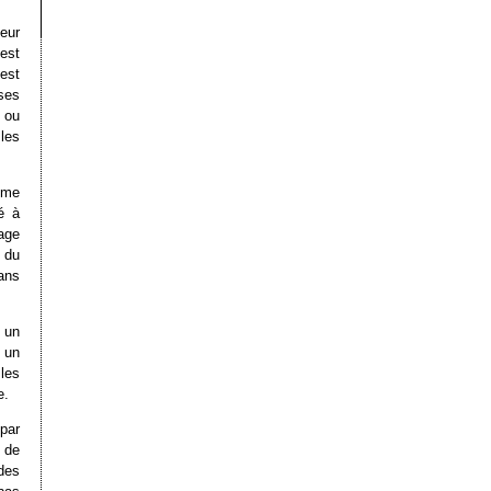
leur
est
est
ses
e ou
les
mme
té à
sage
e du
ans
r un
 un
les
e.
 par
 de
des