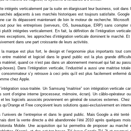
e intégrés verticalement par la suite en élargissant leur business, soit dans 
 marchés adjacents à ses marchés historiques est toujours satisfaite. Google 
gne car ils dépassent maintenant de loin le moteur de recherche. Microsoft 
urtout pour les entreprises (serveurs, OS, bureautique, ERP) sans compter 
lutôt intégrées verticalement. En fait, la définition de l’intégration vertical
es exceptions, les approches d’intégration verticale dominent le marché. Et 
ivement dans une part croissante de leurs activités.
 la marque est plus fort, le design et l’ergonomie plus importants tout co
e entre matériel et logiciel dans le grand public est la plus grande difficul
i du matériel, quand ce n’est pas dans un abonnement mensuel qui fait au pas
-boxes). Dans l’intégration verticale, l’industriel a aussi une maitrise total
e consommateur s’y retrouve à ceci près qu’il est plus facilement enfermé d
 comme chez Apple.
t l’intégration sous-traitée. Un Samsung “maitrise” son intégration verticale ca
sont d’origine interne (processeur, mémoire, écran). Un câblo-opérateur ou
s et les logiciels associés proviennent en général de sources externes. Chez 
 qu’Orange et Free conçoivent leurs solutions quasi-exclusivement en intern
ns l’univers de l’entreprise et dans le grand public. Mais Google a été tenté
mais dont la vente directe a été abandonnée l’été 2010 après quelques mois
torola Mobile. Une acquisition qui lui permettra de proposer au marché 