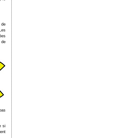
 de
Les
ées
 de
 pas
e si
hent