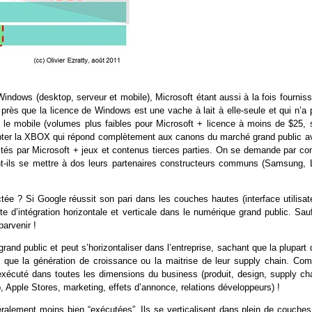
indows (desktop, serveur et mobile), Microsoft étant aussi à la fois fourniss
 près que la licence de Windows est une vache à lait à elle-seule et qui n’a
s le mobile (volumes plus faibles pour Microsoft + licence à moins de $25, s
ompter la XBOX qui répond complètement aux canons du marché grand public a
dités par Microsoft + jeux et contenus tierces parties. On se demande par co
t-ils se mettre à dos leurs partenaires constructeurs communs (Samsung, 
tée ? Si Google réussit son pari dans les couches hautes (interface utilisate
te d’intégration horizontale et verticale dans le numérique grand public. Sau
parvenir !
grand public et peut s’horizontaliser dans l’entreprise, sachant que la plupart
lles que la génération de croissance ou la maitrise de leur supply chain. Co
n exécuté dans toutes les dimensions du business (produit, design, supply cha
eb, Apple Stores, marketing, effets d’annonce, relations développeurs) !
ralement moins bien “exécutées”. Ils se verticalisent dans plein de couches,