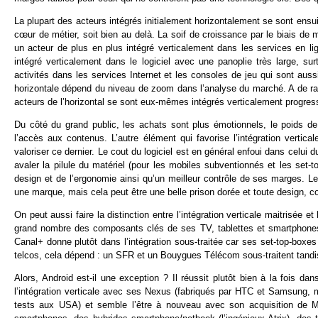
La plupart des acteurs intégrés initialement horizontalement se sont ensuit
cœur de métier, soit bien au delà. La soif de croissance par le biais de
un acteur de plus en plus intégré verticalement dans les services en li
intégré verticalement dans le logiciel avec une panoplie très large, s
activités dans les services Internet et les consoles de jeu qui sont aussi p
horizontale dépend du niveau de zoom dans l’analyse du marché. A de rar
acteurs de l’horizontal se sont eux-mêmes intégrés verticalement progress
Du côté du grand public, les achats sont plus émotionnels, le poids de
l’accès aux contenus. L’autre élément qui favorise l’intégration vertical
valoriser ce dernier. Le cout du logiciel est en général enfoui dans celu
avaler la pilule du matériel (pour les mobiles subventionnés et les set-top
design et de l’ergonomie ainsi qu’un meilleur contrôle de ses marges. L
une marque, mais cela peut être une belle prison dorée et toute design,
On peut aussi faire la distinction entre l’intégration verticale maitrisée e
grand nombre des composants clés de ses TV, tablettes et smartphones 
Canal+ donne plutôt dans l’intégration sous-traitée car ses set-top-boxe
telcos, cela dépend : un SFR et un Bouygues Télécom sous-traitent tandis
Alors, Android est-il une exception ? Il réussit plutôt bien à la fois da
l’intégration verticale avec ses Nexus (fabriqués par HTC et Samsung, 
tests aux USA) et semble l’être à nouveau avec son acquisition de Mo