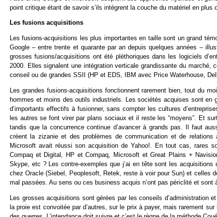
point critique étant de savoir s’ils intègrent la couche du matériel en pl
Les fusions acquisitions
Les fusions-acquisitions les plus importantes en taille sont un grand té
Google – entre trente et quarante par an depuis quelques années – illust
grosses fusions/acquisitions ont été pléthoriques dans les logiciels d’
2000. Elles signalent une intégration verticale grandissante du marché,
conseil ou de grandes SSII (HP et EDS, IBM avec Price Waterhouse, Del
Les grandes fusions-acquisitions fonctionnent rarement bien, tout du moi
hommes et moins des outils industriels. Les sociétés acquises sont en gé
d’importants effectifs à fusionner, sans compter les cultures d’entrepris
les autres se font virer par plans sociaux et il reste les “moyens”. Et s
tandis que la concurrence continue d’avancer à grands pas. Il faut aus
créent la zizanie et des problèmes de communication et de relations a
Microsoft avait réussi son acquisition de Yahoo!. En tout cas, rares s
Compaq et Digital, HP et Compaq, Microsoft et Great Plains + Navisio
Skype, etc ? Les contre-exemples que j’ai en tête sont les acquisitions d
chez Oracle (Siebel, Peoplesoft, Retek, reste à voir pour Sun) et celles d
mal passées. Au sens ou ces business acquis n’ont pas périclité et sont à
Les grosses acquisitions sont gérées par les conseils d’administration et
la proie est convoitée par d’autres, sur le prix à payer, mais rarement su
des guerres. L’intendance doit suivre et c’est le règne de la méthode Co