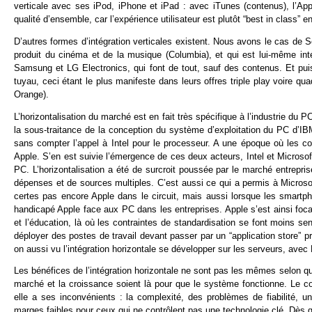
verticale avec ses iPod, iPhone et iPad : avec iTunes (contenus), l’App
qualité d’ensemble, car l’expérience utilisateur est plutôt “best in class” e
D’autres formes d’intégration verticales existent. Nous avons le cas de S
produit du cinéma et de la musique (Columbia), et qui est lui-même int
Samsung et LG Electronics, qui font de tout, sauf des contenus. Et pui
tuyau, ceci étant le plus manifeste dans leurs offres triple play voire qu
Orange).
L’horizontalisation du marché est en fait très spécifique à l’industrie du
la sous-traitance de la conception du système d’exploitation du PC d’I
sans compter l’appel à Intel pour le processeur. A une époque où les c
Apple. S’en est suivie l’émergence de ces deux acteurs, Intel et Microsoft
PC. L’horizontalisation a été de surcroit poussée par le marché entreprise
dépenses et de sources multiples. C’est aussi ce qui a permis à Micros
certes pas encore Apple dans le circuit, mais aussi lorsque les smartph
handicapé Apple face aux PC dans les entreprises. Apple s’est ainsi focal
et l’éducation, là où les contraintes de standardisation se font moins sen
déployer des postes de travail devant passer par un “application store” pro
on aussi vu l’intégration horizontale se développer sur les serveurs, ave
Les bénéfices de l’intégration horizontale ne sont pas les mêmes selon que
marché et la croissance soient là pour que le système fonctionne. Le con
elle a ses inconvénients : la complexité, des problèmes de fiabilité, un
marges faibles pour ceux qui ne contrôlent pas une technologie clé. Dès qu