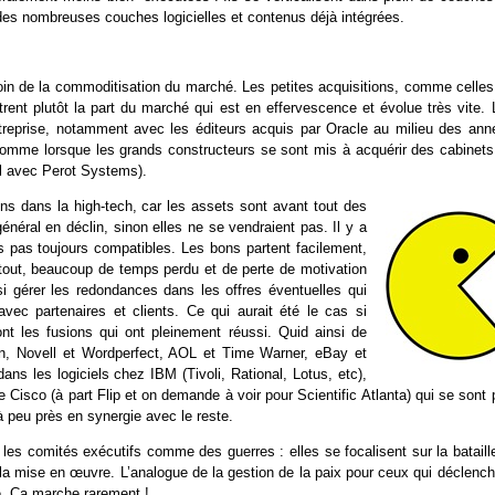
us des nombreuses couches logicielles et contenus déjà intégrées.
moin de la commoditisation du marché. Les petites acquisitions, comme celles
rent plutôt la part du marché qui est en effervescence et évolue très vite. 
entreprise, notamment avec les éditeurs acquis par Oracle au milieu des ann
 comme lorsque les grands constructeurs se sont mis à acquérir des cabinets
l avec Perot Systems).
ns dans la high-tech, car les assets sont avant tout des
néral en déclin, sinon elles ne se vendraient pas. Il y a
es pas toujours compatibles. Les bons partent facilement,
urtout, beaucoup de temps perdu et de perte de motivation
si gérer les redondances dans les offres éventuelles qui
vec partenaires et clients. Ce qui aurait été le cas si
ont les fusions qui ont pleinement réussi. Quid ainsi de
n, Novell et Wordperfect, AOL et Time Warner, eBay et
ans les logiciels chez IBM (Tivoli, Rational, Lotus, etc),
e Cisco (à part Flip et on demande à voir pour Scientific Atlanta) qui se sont
 peu près en synergie avec le reste.
 les comités exécutifs comme des guerres : elles se focalisent sur la bataill
r la mise en œuvre. L’analogue de la gestion de la paix pour ceux qui déclenc
ué. Ca marche rarement !