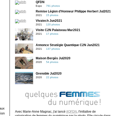
QFDN
Expo
791 photos
Remise Légion d'Honneur Philippe Herbert Jul2021
2021
15 photos
Vivatech Jun2021
2021
120 photos
Visite C2N Palaiseau Mar2021
2021
17 photos
Annonce Stratégie Quantique C2N Jan2021
2021
137 photos
Maison Bergès Jul2020
2020
54 photos
Grenoble Jul2020
2020
22 photos
 aux
Avec Marie-Anne Magnac, j'ai lancé
#QFDN
, l'initiative de
tion
valorisation de femmes du numérique par la photo. Elle circule dans