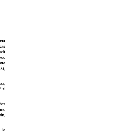
eur
 pas
oit
vec
ntre
LG,
ur,
f si
 des
mme
in,
 le