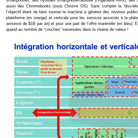
smartphones, des hybrides smartphone/netbook (l’ingénieux Atrix), des
aussi des Chromebooks (sous Chrome OS). Sans compter la “discrète” i
l’objectif étant de faire tourner la machine à générer des revenus publici
plateforme (en orange) et verticale pour les services associés à la pl
annoncé de $1B par an) et pour une part de l’offre matérielle (en bleu). E
quand au nombre de “couches” traversées dans la chaine de valeur !