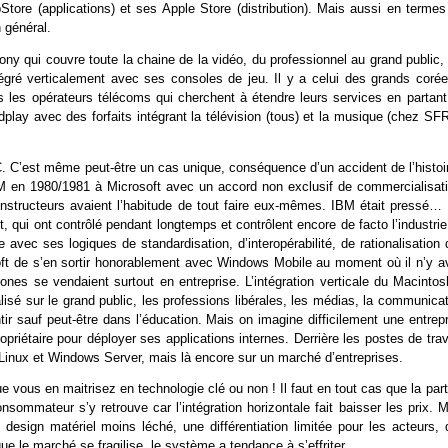
Store (applications) et ses Apple Store (distribution). Mais aussi en termes
n général.
ony qui couvre toute la chaine de la vidéo, du professionnel au grand public,
égré verticalement avec ses consoles de jeu. Il y a celui des grands corée
s les opérateurs télécoms qui cherchent à étendre leurs services en partant
adplay avec des forfaits intégrant la télévision (tous) et la musique (chez SF
 PC. C’est même peut-être un cas unique, conséquence d’un accident de l’histoi
BM en 1980/1981 à Microsoft avec un accord non exclusif de commercialisati
onstructeurs avaient l’habitude de tout faire eux-mêmes. IBM était pressé… 
, qui ont contrôlé pendant longtemps et contrôlent encore de facto l’industri
 avec ses logiques de standardisation, d’interopérabilité, de rationalisation
oft de s’en sortir honorablement avec Windows Mobile au moment où il n’y av
ones se vendaient surtout en entreprise. L’intégration verticale du Macintos
isé sur le grand public, les professions libérales, les médias, la communica
tir sauf peut-être dans l’éducation. Mais on imagine difficilement une entrep
priétaire pour déployer ses applications internes. Derrière les postes de trav
c Linux et Windows Server, mais là encore sur un marché d’entreprises.
 vous en maitrisez en technologie clé ou non ! Il faut en tout cas que la par
sommateur s’y retrouve car l’intégration horizontale fait baisser les prix. M
 design matériel moins léché, une différentiation limitée pour les acteurs, 
e le marché se fragilise, le système a tendance à s’effriter.