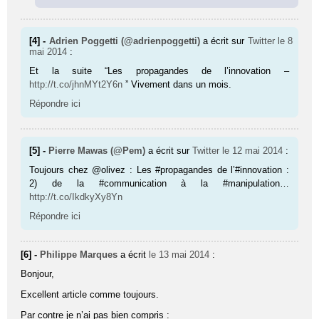
[4] -
Adrien Poggetti (@adrienpoggetti)
a écrit sur
Twitter
le 8
mai 2014
:
Et la suite “Les propagandes de l’innovation –
http://t.co/jhnMYt2Y6n
” Vivement dans un mois.
Répondre ici
[5] -
Pierre Mawas (@Pem)
a écrit sur
Twitter
le 12 mai 2014
:
Toujours chez @olivez : Les #propagandes de l’#innovation :
2) de la #communication à la #manipulation…
http://t.co/IkdkyXy8Yn
Répondre ici
[6] -
Philippe Marques
a écrit
le 13 mai 2014
:
Bonjour,
Excellent article comme toujours.
Par contre je n’ai pas bien compris :