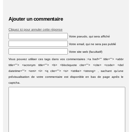
Ajouter un commentaire
Cliquez ici pour annuler cette réponse
Votre pseudo, qui sera affiché
Votre email, qui ne sera pas publié
Votre site web (facultatif)
Vous pouvez utiliser ces tags dans vos commentaires :<a href="" title=""> <abbr
title=""> <acronym title=""> <b> <blockquote cite=""> <cite> <code> <del
datetime=""> <em> <i> <q cite=""> <s> <strike> <strong> , sachant qu'une
prévisualisation de votre commentaire est disponible en bas de page après le
captcha.