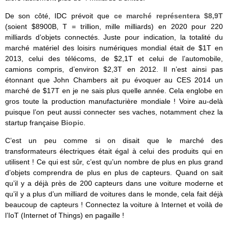
De son côté, IDC prévoit que
ce marché représentera $8,9T
(soient $8900B, T = trillion, mille milliards) en 2020 pour 220
milliards d’objets connectés. Juste pour indication, la totalité du
marché matériel des loisirs numériques mondial était de $1T en
2013, celui des télécoms, de $2,1T et celui de l’automobile,
camions compris, d’environ $2,3T en 2012. Il n’est ainsi pas
étonnant que John Chambers ait pu évoquer au CES 2014 un
marché de $17T en je ne sais plus quelle année. Cela englobe en
gros toute la production manufacturière mondiale ! Voire au-delà
puisque l’on peut aussi connecter ses vaches, notamment chez la
startup française
Biopic
.
C’est un peu comme si on disait que le marché des
transformateurs électriques était égal à celui des produits qui en
utilisent ! Ce qui est sûr, c’est qu’un nombre de plus en plus grand
d’objets comprendra de plus en plus de capteurs. Quand on sait
qu’il y a déjà près de 200 capteurs dans une voiture moderne et
qu’il y a plus d’un milliard de voitures dans le monde, cela fait déjà
beaucoup de capteurs ! Connectez la voiture à Internet et voilà de
l’IoT (Internet of Things) en pagaille !