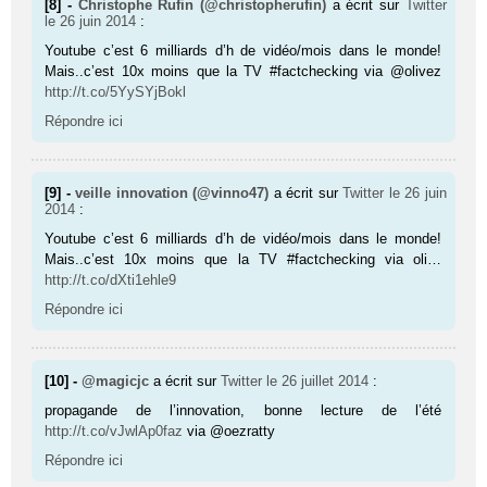
[8] -
Christophe Rufin (@christopherufin)
a écrit sur
Twitter
le 26 juin 2014
:
Youtube c’est 6 milliards d’h de vidéo/mois dans le monde!
Mais..c’est 10x moins que la TV #factchecking via @olivez
http://t.co/5YySYjBokl
Répondre ici
[9] -
veille innovation (@vinno47)
a écrit sur
Twitter
le 26 juin
2014
:
Youtube c’est 6 milliards d’h de vidéo/mois dans le monde!
Mais..c’est 10x moins que la TV #factchecking via oli…
http://t.co/dXti1ehle9
Répondre ici
[10] -
@magicjc
a écrit sur
Twitter
le 26 juillet 2014
:
propagande de l’innovation, bonne lecture de l’été
http://t.co/vJwlAp0faz
via @oezratty
Répondre ici