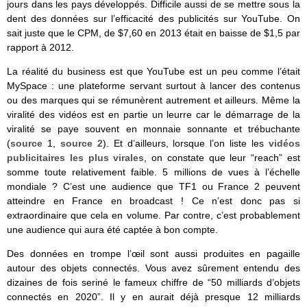
jours dans les pays développés. Difficile aussi de se mettre sous la
dent des données sur l’efficacité des publicités sur YouTube. On
sait juste que le CPM, de $7,60 en 2013 était en baisse de $1,5 par
rapport à 2012.
La réalité du business est que YouTube est un peu comme l’était
MySpace : une plateforme servant surtout à lancer des contenus
ou des marques qui se rémunèrent autrement et ailleurs. Même la
viralité des vidéos est en partie un leurre car le démarrage de la
viralité se paye souvent en monnaie sonnante et trébuchante
(
source
1,
source 2
). Et d’ailleurs, lorsque l’on liste les
vidéos
publicitaires les plus virales
, on constate que leur “reach” est
somme toute relativement faible. 5 millions de vues à l’échelle
mondiale ? C’est une audience que TF1 ou France 2 peuvent
atteindre en France en broadcast ! Ce n’est donc pas si
extraordinaire que cela en volume. Par contre, c’est probablement
une audience qui aura été captée à bon compte.
Des données en trompe l’œil sont aussi produites en pagaille
autour des objets connectés. Vous avez sûrement entendu des
dizaines de fois seriné le fameux chiffre de “50 milliards d’objets
connectés en 2020”. Il y en aurait déjà presque 12 milliards