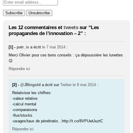
Les 12 commentaires et
tweets
sur “Les
propagandes de l’innovation – 2” :
[1] -
patr_ix
a écrit
le 7 mai 2014
:
Merci Olivier pour ces bons conseils : ça dépoussière les lunettes
😉
Répondre ici
[2] -
@JBingold
a écrit sur
Twitter
le 8 mai 2014
:
Relativiser les chiffres:
-valeur relative
-calcul mental
-comparaisons
-flux/stocks
-usages/taux de pénétratio…http://t.co/8VPUwUuztC
Répondre ici