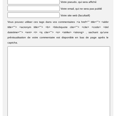
Votre pseudo, qui sera affiché
Votre email, qui ne sera pas publié
Votre site web (facultatif)
Vous pouvez utiliser ces tags dans vos commentaires :<a href="" title=""> <abbr
title=""> <acronym title=""> <b> <blockquote cite=""> <cite> <code> <del
datetime=""> <em> <i> <q cite=""> <s> <strike> <strong> , sachant qu'une
prévisualisation de votre commentaire est disponible en bas de page après le
captcha.