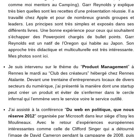
comme moi mentors au
Camping
). Garr Reynolds y explique
très bien quelles sont les recettes d’une présentation réussie. Il a
travaillé chez Apple et pour de nombreux grands groupes et
leaders. Les principes sont très simples et exposés dans ses
différents livres. Une bonne expérience pour ceux qui souhaitent
s’échapper des Powerpoint chargés de bullet points. Garr
Reynolds est un natif de l’Oregon qui habite au Japon. Son
approche très didactique et multiculturelle est très intéressante.
Mes photos
sont ici
.
Je suis intervenu sur le thème du “
Product Management
” à
Rennes le mardi au “Club des créateurs” hébergé chez Rennes
Atalante. Devant une trentaine d’entrepreneurs locaux de divers
secteurs du numérique, j’ai présenté la manière dont une startup
peut créer un produit et éviter de s’enfermer dans le cercle
infernal qui l’emmène vers le service voire le service outillé.
J’ai assisté à la conférence “
Du web en politique, que nous
réserve 2012
" organisée par Microsoft dans leur siège d’Issy les
Moulineaux. Avec le retour d’expériences européennes
intéressantes comme celle de Clifford Singer qui a détourné
l’image de David Cameron pendant la campagne de 2008, puis