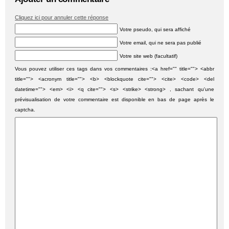
Cliquez ici pour annuler cette réponse
Votre pseudo, qui sera affiché
Votre email, qui ne sera pas publié
Votre site web (facultatif)
Vous pouvez utiliser ces tags dans vos commentaires :<a href="" title=""> <abbr
title=""> <acronym title=""> <b> <blockquote cite=""> <cite> <code> <del
datetime=""> <em> <i> <q cite=""> <s> <strike> <strong> , sachant qu'une
prévisualisation de votre commentaire est disponible en bas de page après le
captcha.