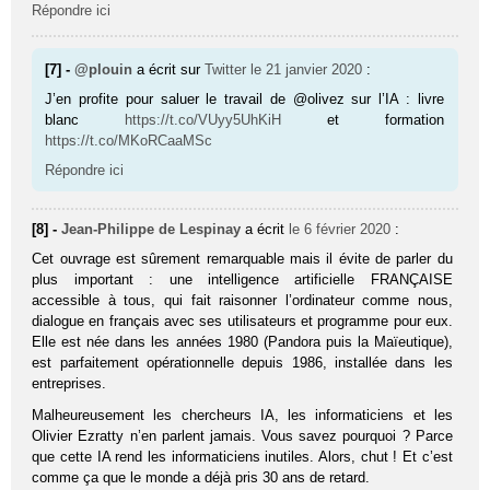
Répondre ici
[7] -
@plouin
a écrit sur
Twitter
le 21 janvier 2020
:
J’en profite pour saluer le travail de @olivez sur l’IA : livre
blanc
https://t.co/VUyy5UhKiH
et formation
https://t.co/MKoRCaaMSc
Répondre ici
[8] -
Jean-Philippe de Lespinay
a écrit
le 6 février 2020
:
Cet ouvrage est sûrement remarquable mais il évite de parler du
plus important : une intelligence artificielle FRANÇAISE
accessible à tous, qui fait raisonner l’ordinateur comme nous,
dialogue en français avec ses utilisateurs et programme pour eux.
Elle est née dans les années 1980 (Pandora puis la Maïeutique),
est parfaitement opérationnelle depuis 1986, installée dans les
entreprises.
Malheureusement les chercheurs IA, les informaticiens et les
Olivier Ezratty n’en parlent jamais. Vous savez pourquoi ? Parce
que cette IA rend les informaticiens inutiles. Alors, chut ! Et c’est
comme ça que le monde a déjà pris 30 ans de retard.