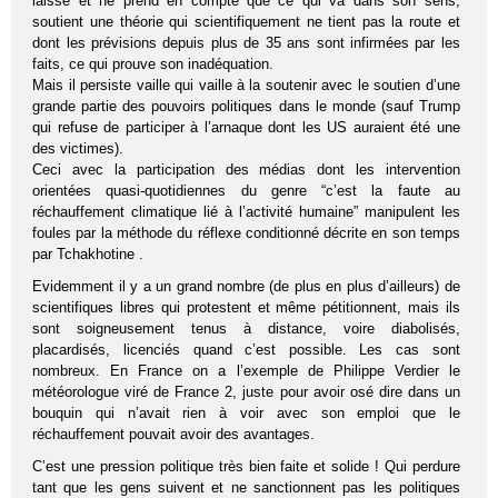
laisse et ne prend en compte que ce qui va dans son sens,
soutient une théorie qui scientifiquement ne tient pas la route et
dont les prévisions depuis plus de 35 ans sont infirmées par les
faits, ce qui prouve son inadéquation.
Mais il persiste vaille qui vaille à la soutenir avec le soutien d’une
grande partie des pouvoirs politiques dans le monde (sauf Trump
qui refuse de participer à l’arnaque dont les US auraient été une
des victimes).
Ceci avec la participation des médias dont les intervention
orientées quasi-quotidiennes du genre “c’est la faute au
réchauffement climatique lié à l’activité humaine” manipulent les
foules par la méthode du réflexe conditionné décrite en son temps
par Tchakhotine .
Evidemment il y a un grand nombre (de plus en plus d’ailleurs) de
scientifiques libres qui protestent et même pétitionnent, mais ils
sont soigneusement tenus à distance, voire diabolisés,
placardisés, licenciés quand c’est possible. Les cas sont
nombreux. En France on a l’exemple de Philippe Verdier le
météorologue viré de France 2, juste pour avoir osé dire dans un
bouquin qui n’avait rien à voir avec son emploi que le
réchauffement pouvait avoir des avantages.
C’est une pression politique très bien faite et solide ! Qui perdure
tant que les gens suivent et ne sanctionnent pas les politiques