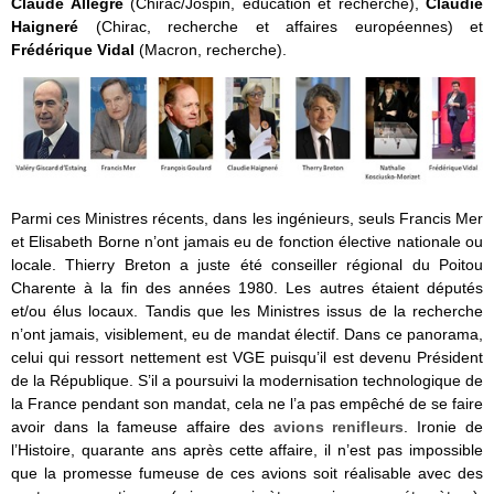
Claude Allègre
(Chirac/Jospin, éducation et recherche),
Claudie
Haigneré
(Chirac, recherche et affaires européennes) et
Frédérique Vidal
(Macron, recherche).
Parmi ces Ministres récents, dans les ingénieurs, seuls Francis Mer
et Elisabeth Borne n’ont jamais eu de fonction élective nationale ou
locale. Thierry Breton a juste été conseiller régional du Poitou
Charente à la fin des années 1980. Les autres étaient députés
et/ou élus locaux. Tandis que les Ministres issus de la recherche
n’ont jamais, visiblement, eu de mandat électif. Dans ce panorama,
celui qui ressort nettement est VGE puisqu’il est devenu Président
de la République. S’il a poursuivi la modernisation technologique de
la France pendant son mandat, cela ne l’a pas empêché de se faire
avoir dans la fameuse affaire des
avions renifleurs
. Ironie de
l’Histoire, quarante ans après cette affaire, il n’est pas impossible
que la promesse fumeuse de ces avions soit réalisable avec des