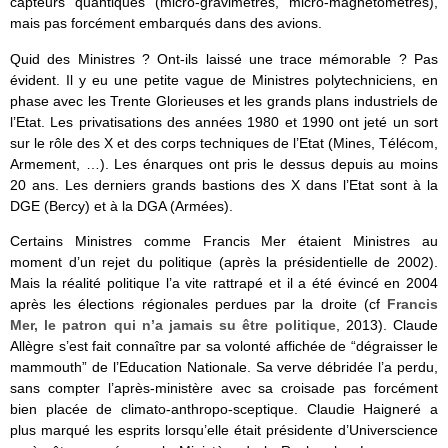
capteurs quantiques (micro-gravimètres, micro-magnétomètres),
mais pas forcément embarqués dans des avions.
Quid des Ministres ? Ont-ils laissé une trace mémorable ? Pas
évident. Il y eu une petite vague de Ministres polytechniciens, en
phase avec les Trente Glorieuses et les grands plans industriels de
l’Etat. Les privatisations des années 1980 et 1990 ont jeté un sort
sur le rôle des X et des corps techniques de l’Etat (Mines, Télécom,
Armement, …). Les énarques ont pris le dessus depuis au moins
20 ans. Les derniers grands bastions des X dans l’Etat sont à la
DGE (Bercy) et à la DGA (Armées).
Certains Ministres comme Francis Mer étaient Ministres au
moment d’un rejet du politique (après la présidentielle de 2002).
Mais la réalité politique l’a vite rattrapé et il a été évincé en 2004
après les élections régionales perdues par la droite (cf
Francis
Mer, le patron qui n’a jamais su être politique
, 2013). Claude
Allègre s’est fait connaître par sa volonté affichée de “dégraisser le
mammouth” de l’Education Nationale. Sa verve débridée l’a perdu,
sans compter l’après-ministère avec sa croisade pas forcément
bien placée de climato-anthropo-sceptique. Claudie Haigneré a
plus marqué les esprits lorsqu’elle était présidente d’Universcience