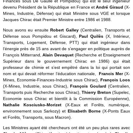
Finances sous De Gaulle et Pompidou) qui est le seul ingénieur
devenu Président de la République en France et
André Giraud
(X-
Mines, Industrie, Défense) qui était Ministre sous VGE et lorsque
Jacques Chirac était Premier Ministre entre 1986 et 1988.
Nous avons eu ensuite
Robert Galley
(Centralien, Transports et
Défense sous Pompidou et Giscard),
Paul Quilès
(X, Intérieur,
Transports, Logement, Défense, PTT) qui était ingénieur dans
l’énergie près de 15 ans avant de s’engager en politique auprès de
François Mitterrand,
Alain Devaquet
(Recherche et Enseignement
Supérieur dans le gouvernement Chirac en 1986) qui était
professeur de chimie et s’est empêtré dans la loi qui portait son
nom et qui devait réformer l’éducation nationale,
Francis Mer
(X-
Mines, Economie-Finances-Industrie sous Chirac),
François Loos
(X-Mines, Industrie, sous Chirac),
François Goulard
(Centralien,
Transports puis Recherche sous Chirac),
Thierry Breton
(Supelec,
Economie sous Chirac et bientôt à la Commission Européenne),
Nathalie Kosciusko-Morizet
(X-Eaux et Forêts, numérique,
environnement sous Sarkozy) et
Elisabeth Borne
(X-Ponts Eaux
et Forêts, Transports, sous Macron).
Les Ministres ayant été chercheurs ont été un peu plus rares avec