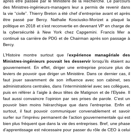
après être passée par le Ministère de la Recherche. Le parcours
des Ministres-ingénieurs-managers leur a permis de revenir dans
la vie “civile”. Thierry Breton a été chef d’entreprise avant et après
être passé par Bercy. Nathalie Kosciusko-Morizet a plaqué la
politique en 2018 et s’est reconvertie en devenant VP en charge de
la cybersécurité à New York chez Capgemini. Francis Mer a
continué sa carrière de PDG et de Chairman après son passage à
Bercy.
L’Histoire montre surtout que l’
expérience managériale des
Ministres-ingénieurs pouvait les desservir
lorsqu’ils étaient au
gouvernement. En effet, diriger une entreprise procure plus de
leviers de pouvoir que diriger un Ministère. Dans ce dernier cas, il
faut jouer savamment de son influence avec son cabinet, ses
administrations centrales, dans l’interministériel avec ses collègues,
puis en référer à l’aigle à deux têtes de Matignon et de l’Elysée. Il
faut aussi convaincre l’opinion par ses prises de parole. C’est un
pouvoir bien moins hiérarchique que dans l’entreprise. Enfin et
surtout, il faut pouvoir communiquer convenablement et savoir
surfer sur l’imprévu permanent de l’action gouvernementale qui est
bien plus fréquent que dans la vie des entreprises. Bref, une phase
d’apprentissage est nécessaire pour passer du rôle de CEO à celui