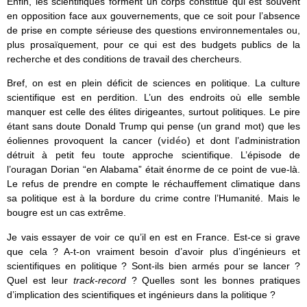
Enfin, les scientifiques forment un corps constitué qui est souvent
en opposition face aux gouvernements, que ce soit pour l’absence
de prise en compte sérieuse des questions environnementales ou,
plus prosaïquement, pour ce qui est des budgets publics de la
recherche et des conditions de travail des chercheurs.
Bref, on est en plein déficit de sciences en politique. La culture
scientifique est en perdition. L’un des endroits où elle semble
manquer est celle des élites dirigeantes, surtout politiques. Le pire
étant sans doute Donald Trump qui pense (un grand mot) que les
éoliennes provoquent la cancer (
vidéo
) et dont l’administration
détruit à petit feu toute approche scientifique. L’épisode de
l’ouragan Dorian “en Alabama” était énorme de ce point de vue-là.
Le refus de prendre en compte le réchauffement climatique dans
sa politique est à la bordure du crime contre l’Humanité. Mais le
bougre est un cas extrême.
Je vais essayer de voir ce qu’il en est en France. Est-ce si grave
que cela ? A-t-on vraiment besoin d’avoir plus d’ingénieurs et
scientifiques en politique ? Sont-ils bien armés pour se lancer ?
Quel est leur
track-record
? Quelles sont les bonnes pratiques
d’implication des scientifiques et ingénieurs dans la politique ?