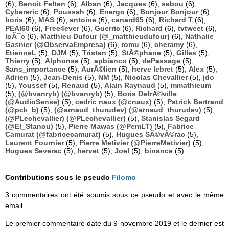
(6),
Benoit Felten
(6),
Alban
(6),
Jacques
(6),
sebou
(6),
Cybereric
(6),
Poussah
(6),
Energo
(6),
Bonjour Bonjour
(6),
boris
(6),
MAS
(6),
antoine
(6),
canard65
(6),
Richard T
(6),
PEAI60
(6),
Free4ever
(6),
Guerric
(6),
Richard
(6),
tvtweet
(6),
loÃ¯c
(6),
Matthieu Dufour (@_matthieudufour)
(6),
Nathalie
Gasnier (@ObservaEmpresa)
(6),
romu
(6),
cheramy
(6),
EtienneL
(5),
DJM
(5),
Tristan
(5),
StÃ©phane
(5),
Gilles
(5),
Thierry
(5),
Alphonse
(5),
apbianco
(5),
dePassage
(5),
Sans_importance
(5),
AurÃ©lien
(5),
herve lebret
(5),
Alex
(5),
Adrien
(5),
Jean-Denis
(5),
NM
(5),
Nicolas Chevallier
(5),
jdo
(5),
Youssef
(5),
Renaud
(5),
Alain Raynaud
(5),
mmathieum
(5),
(@bvanryb) (@bvanryb)
(5),
Boris DefrÃ©ville
(@AudioSense)
(5),
cedric naux (@cnaux)
(5),
Patrick Bertrand
(@pck_b)
(5),
(@arnaud_thurudev) (@arnaud_thurudev)
(5),
(@PLechevallier) (@PLechevallier)
(5),
Stanislas Segard
(@El_Stanou)
(5),
Pierre Mawas (@PemLT)
(5),
Fabrice
Camurat (@fabricecamurat)
(5),
Hugues SÃ©vÃ©rac
(5),
Laurent Fournier
(5),
Pierre Metivier (@PierreMetivier)
(5),
Hugues Severac
(5),
hervet
(5),
Joel
(5),
binance
(5)
Contributions sous le pseudo
Filomo
3 commentaires ont été soumis sous ce pseudo et avec le même
email.
Le premier commentaire date du 9 novembre 2019 et le dernier est