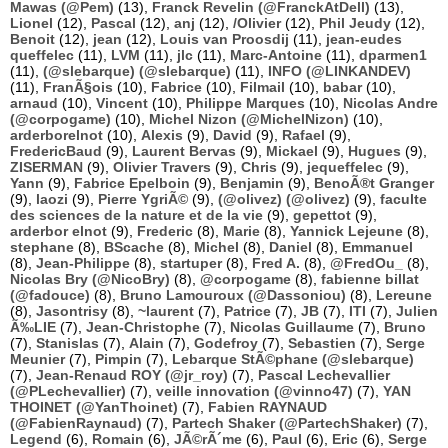
Mawas (@Pem)
(13),
Franck Revelin (@FranckAtDell)
(13),
Lionel
(12),
Pascal
(12),
anj
(12),
/Olivier
(12),
Phil Jeudy
(12),
Benoit
(12),
jean
(12),
Louis van Proosdij
(11),
jean-eudes
queffelec
(11),
LVM
(11),
jlc
(11),
Marc-Antoine
(11),
dparmen1
(11),
(@slebarque) (@slebarque)
(11),
INFO (@LINKANDEV)
(11),
FranÃ§ois
(10),
Fabrice
(10),
Filmail
(10),
babar
(10),
arnaud
(10),
Vincent
(10),
Philippe Marques
(10),
Nicolas Andre
(@corpogame)
(10),
Michel Nizon (@MichelNizon)
(10),
arderborelnot
(10),
Alexis
(9),
David
(9),
Rafael
(9),
FredericBaud
(9),
Laurent Bervas
(9),
Mickael
(9),
Hugues
(9),
ZISERMAN
(9),
Olivier Travers
(9),
Chris
(9),
jequeffelec
(9),
Yann
(9),
Fabrice Epelboin
(9),
Benjamin
(9),
BenoÃ®t Granger
(9),
laozi
(9),
Pierre YgriÃ©
(9),
(@olivez) (@olivez)
(9),
faculte
des sciences de la nature et de la vie
(9),
gepettot
(9),
arderbor elnot
(9),
Frederic
(8),
Marie
(8),
Yannick Lejeune
(8),
stephane
(8),
BScache
(8),
Michel
(8),
Daniel
(8),
Emmanuel
(8),
Jean-Philippe
(8),
startuper
(8),
Fred A.
(8),
@FredOu_
(8),
Nicolas Bry (@NicoBry)
(8),
@corpogame
(8),
fabienne billat
(@fadouce)
(8),
Bruno Lamouroux (@Dassoniou)
(8),
Lereune
(8),
Jasontrisy
(8),
~laurent
(7),
Patrice
(7),
JB
(7),
ITI
(7),
Julien
Ã‰LIE
(7),
Jean-Christophe
(7),
Nicolas Guillaume
(7),
Bruno
(7),
Stanislas
(7),
Alain
(7),
Godefroy
(7),
Sebastien
(7),
Serge
Meunier
(7),
Pimpin
(7),
Lebarque StÃ©phane (@slebarque)
(7),
Jean-Renaud ROY (@jr_roy)
(7),
Pascal Lechevallier
(@PLechevallier)
(7),
veille innovation (@vinno47)
(7),
YAN
THOINET (@YanThoinet)
(7),
Fabien RAYNAUD
(@FabienRaynaud)
(7),
Partech Shaker (@PartechShaker)
(7),
Legend
(6),
Romain
(6),
JÃ©rÃ´me
(6),
Paul
(6),
Eric
(6),
Serge