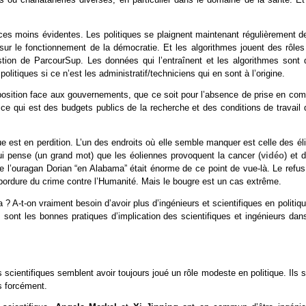
ces moins évidentes. Les politiques se plaignent maintenant régulièrement de
ur le fonctionnement de la démocratie. Et les algorithmes jouent des rôles
tion de ParcourSup. Les données qui l’entraînent et les algorithmes sont 
litiques si ce n’est les administratif/techniciens qui en sont à l’origine.
pposition face aux gouvernements, que ce soit pour l’absence de prise en com
e qui est des budgets publics de la recherche et des conditions de travail 
que est en perdition. L’un des endroits où elle semble manquer est celle des él
qui pense (un grand mot) que les éoliennes provoquent la cancer (
vidéo
) et 
e de l’ouragan Dorian “en Alabama” était énorme de ce point de vue-là. Le refu
 bordure du crime contre l’Humanité. Mais le bougre est un cas extrême.
 ? A-t-on vraiment besoin d’avoir plus d’ingénieurs et scientifiques en politiq
 sont les bonnes pratiques d’implication des scientifiques et ingénieurs dan
cientifiques semblent avoir toujours joué un rôle modeste en politique. Ils 
as forcément.