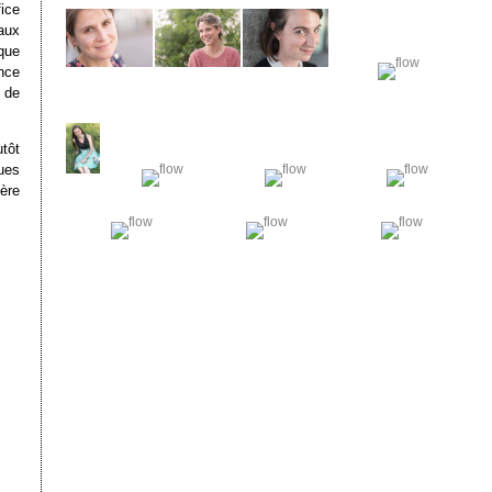
ice
aux
que
ence
 de
tôt
ues
ère