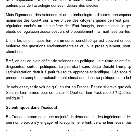
parlons pas de l’astrologie qui sévit depuis des siècles !
Mais l’ignorance des sciences et de la technologie a d’autres conséquen
mainmise des GAFA sur la vie privée des citoyens quand ce n’est pas s
régulation cachés au sein même de l’Etat français, comme dans la ges
objets de régulation assez obscurs et probablement mal maîtrisés par les po
Enfin, les scientifiques forment un corps constitué qui est souvent en o
sérieuse des questions environnementales ou, plus prosaïquement, pour c
chercheurs.
Bref, on est en plein déficit de sciences en politique. La culture scientifi
dirigeantes, surtout politiques. Le pire étant sans doute Donald Trump 
l’administration détruit à petit feu toute approche scientifique. L’épisod
prendre en compte le réchauffement climatique dans sa politique est à la
Je vais essayer de voir ce qu’il en est en France. Est-ce si grave que cela
Sont-ils bien armés pour se lancer ? Quel est leur
track-record
? Quelles
politique ?
Scientifiques dans l’exécutif
En France comme dans une majorité de démocraties, les ingénieurs et les s
peu nombreux à s’y engager et lorsqu’ils ne le font, cela ne leur réussi p