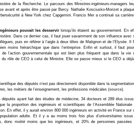
inistère de la Recherche. Le parcours des Ministres-ingénieurs-managers leu
prise avant et après être passé par Bercy. Nathalie Kosciusko-Morizet a plaqu
cybersécurité à New York chez Capgemini. Francis Mer a continué sa carrière
ingénieurs pouvait les desservir
lorsqu’ils étaient au gouvernement. En ef
Ministère. Dans ce dernier cas, il faut jouer savamment de son influence avec
llègues, puis en référer à l’aigle à deux têtes de Matignon et de l’Elysée. Il 
ien moins hiérarchique que dans l’entreprise. Enfin et surtout, il faut pouv
de l’action gouvernementale qui est bien plus fréquent que dans la vie 
r du rôle de CEO à celui de Ministre. Elle se passe mieux si le CEO a déjà
cientifique des députés n’est pas directement disponible dans la segmentatio
ires, les métiers de l’enseignement, les professions médicales (
source
).
45 députés ayant fait des études de médecine, 34 docteurs et 289 élus issus
que la proportion des ingénieurs et scientifiques de l’Assemblée Nationale 
n. En effet, il y aurait environ 800 000 ingénieurs en activité en France sur
opulation adulte. Et il y a au moins trois fois plus d’universitaires issus
es, donc moitié moins que les ingénieurs, et 20% de personnes passées 