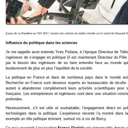
(Laure de La Raudière au
CES 2017
, testant une solution de réalité virtuelle sur le stand de Dassault
Influence du politique dans les sciences
Je me rappelle avoir entendu Yves Poilane, à l’époque Directeur de Té
ingénieurs de s’engager en politique (il est maintenant Directeur du Pôl
par le besoin des ingénieurs de se faire entendre face au monde qui 
bouleversent de plus en plus l’équilibre de la société.
La politique en France et dans de nombreux pays dans le monde est ra
Recherche en France sont devenus experts en bureaucratie de récolte d
autant à abandonner complètement leurs activités scientifiques pour 
française. Les entrepreneurs et ingénieurs sont dans une situation voisin
profondes.
Heureusement, s’il est utile et souhaitable, l’engagement direct en pol
technologies dans la politique. L’expérience récente l’a montré dans l
exemple un rôle politique éminent, surtout vis à vis de Bercy.
Ce qu’a accompli l’association
France Digitale
est remarquable depuis sa 