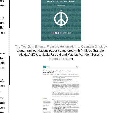
urs
aux
UD,
lant
97,
 un
The Two-Spin Enigma: From the Helium Atom to Quantum Ontology
,
a quantum foundations paper coauthored with Philippe Grangier,
rre
Alexia Auffèves, Nayla Farouki and Mathias Van den Bossche
ait
(
paper backstory
).
 de
 et
EA.
 en
.
ent,
uet
son
rie,