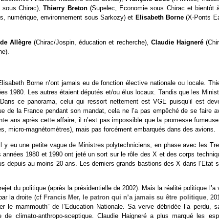
e sous Chirac),
Thierry Breton
(Supelec, Economie sous Chirac et bientôt à
ts, numérique, environnement sous Sarkozy) et
Elisabeth Borne
(X-Ponts E
ude Allègre
(Chirac/Jospin, éducation et recherche),
Claudie Haigneré
(Chi
he).
lisabeth Borne n’ont jamais eu de fonction élective nationale ou locale. Thie
nées 1980. Les autres étaient députés et/ou élus locaux. Tandis que les Minis
. Dans ce panorama, celui qui ressort nettement est VGE puisqu’il est dev
ique de la France pendant son mandat, cela ne l’a pas empêché de se faire av
rante ans après cette affaire, il n’est pas impossible que la promesse fumeus
tres, micro-magnétomètres), mais pas forcément embarqués dans des avions.
Il y eu une petite vague de Ministres polytechniciens, en phase avec les Tre
es années 1980 et 1990 ont jeté un sort sur le rôle des X et des corps techni
us depuis au moins 20 ans. Les derniers grands bastions des X dans l’Etat s
 du politique (après la présidentielle de 2002). Mais la réalité politique l’a 
ar la droite (cf
Francis Mer, le patron qui n’a jamais su être politique
, 20
sser le mammouth” de l’Education Nationale. Sa verve débridée l’a perdu, s
 de climato-anthropo-sceptique. Claudie Haigneré a plus marqué les espr