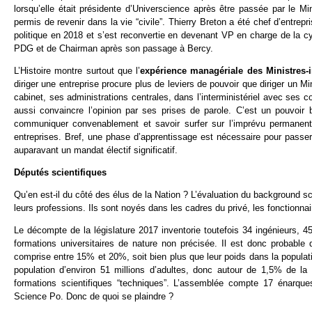
lorsqu’elle était présidente d’Universcience après être passée par le M
permis de revenir dans la vie “civile”. Thierry Breton a été chef d’entre
politique en 2018 et s’est reconvertie en devenant VP en charge de la 
PDG et de Chairman après son passage à Bercy.
L’Histoire montre surtout que l’
expérience managériale des Ministres-
diriger une entreprise procure plus de leviers de pouvoir que diriger un 
cabinet, ses administrations centrales, dans l’interministériel avec ses co
aussi convaincre l’opinion par ses prises de parole. C’est un pouvoir b
communiquer convenablement et savoir surfer sur l’imprévu permanent 
entreprises. Bref, une phase d’apprentissage est nécessaire pour passe
auparavant un mandat électif significatif.
Députés scientifiques
Qu’en est-il du côté des élus de la Nation ? L’évaluation du background s
leurs professions. Ils sont noyés dans les cadres du privé, les fonctionna
Le décompte de la législature 2017 inventorie toutefois 34 ingénieurs, 
formations universitaires de nature non précisée. Il est donc probable 
comprise entre 15% et 20%, soit bien plus que leur poids dans la populatio
population d’environ 51 millions d’adultes, donc autour de 1,5% de la p
formations scientifiques “techniques”. L’assemblée compte 17 énarqu
Science Po. Donc de quoi se plaindre ?