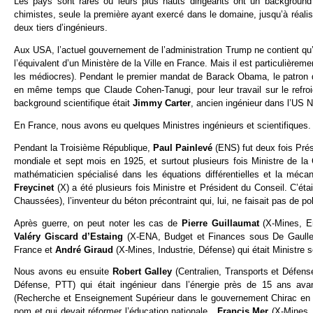
Les pays sont rares où leurs plus hauts dirigeants ont un background 
chimistes, seule la première ayant exercé dans le domaine, jusqu’à réali
deux tiers d’ingénieurs.
Aux USA, l’actuel gouvernement de l’administration Trump ne contient qu’u
l’équivalent d’un Ministère de la Ville en France. Mais il est particulièr
les médiocres). Pendant le premier mandat de Barack Obama, le patron 
en même temps que Claude Cohen-Tanugi, pour leur travail sur le refro
background scientifique était
Jimmy Carter
, ancien ingénieur dans l’US 
En France, nous avons eu quelques Ministres ingénieurs et scientifiques.
Pendant la Troisième République,
Paul Painlevé
(ENS) fut deux fois Pré
mondiale et sept mois en 1925, et surtout plusieurs fois Ministre de la 
mathématicien spécialisé dans les équations différentielles et la méc
Freycinet
(X) a été plusieurs fois Ministre et Président du Conseil. C’é
Chaussées), l’inventeur du béton précontraint qui, lui, ne faisait pas de pol
Après guerre, on peut noter les cas de
Pierre Guillaumat
(X-Mines, E
Valéry Giscard d’Estaing
(X-ENA, Budget et Finances sous De Gaulle 
France et
André Giraud
(X-Mines, Industrie, Défense) qui était Ministre
Nous avons eu ensuite
Robert Galley
(Centralien, Transports et Défe
Défense, PTT) qui était ingénieur dans l’énergie près de 15 ans ava
(Recherche et Enseignement Supérieur dans le gouvernement Chirac en 198
nom et qui devait réformer l’éducation nationale,
Francis Mer
(X-Mines,