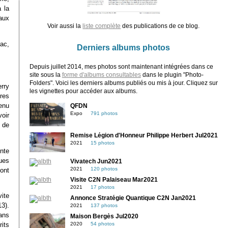
 la
aux
Voir aussi la
liste complète
des publications de ce blog.
rac,
Derniers albums photos
Depuis juillet 2014, mes photos sont maintenant intégrées dans ce
site sous la
forme d'albums consultables
dans le plugin "Photo-
Folders". Voici les derniers albums publiés ou mis à jour. Cliquez sur
rry
les vignettes pour accéder aux albums.
tres
enu
QFDN
Expo
791 photos
oir
e de
Remise Légion d'Honneur Philippe Herbert Jul2021
2021
15 photos
nte
ques
Vivatech Jun2021
2021
120 photos
ont
Visite C2N Palaiseau Mar2021
2021
17 photos
vite
Annonce Stratégie Quantique C2N Jan2021
13).
2021
137 photos
ans
Maison Bergès Jul2020
its
2020
54 photos