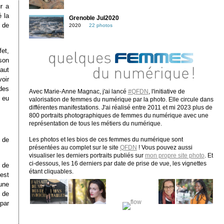
r a
é la
Grenoble Jul2020
 de
2020
22 photos
fet,
 son
faut
oir
des
Avec Marie-Anne Magnac, j'ai lancé
#QFDN
, l'initiative de
 eu
valorisation de femmes du numérique par la photo. Elle circule dans
différentes manifestations. J'ai réalisé entre 2011 et mi 2023 plus de
800 portraits photographiques de femmes du numérique avec une
représentation de tous les métiers du numérique.
n de
Les photos et les bios de ces femmes du numérique sont
présentées au complet sur le site
QFDN
! Vous pouvez aussi
visualiser les derniers portraits publiés sur
mon propre site photo
. Et
ci-dessous, les 16 derniers par date de prise de vue, les vignettes
 de
étant cliquables.
est
 une
 de
par