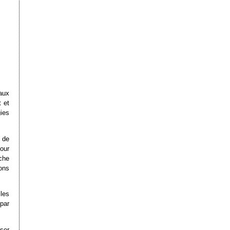
aux
 et
ies
 de
our
che
ions
les
par
iser