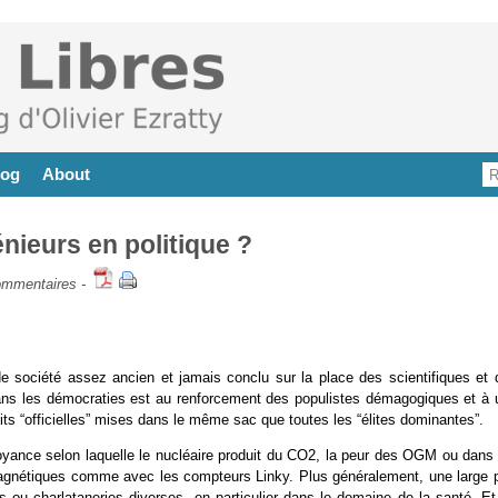
log
About
énieurs en politique ?
ommentaires
-
de société assez ancien et jamais conclu sur la place des scientifiques et 
e dans les démocraties est au renforcement des populistes démagogiques et à 
its “officielles” mises dans le même sac que toutes les “élites dominantes”.
yance selon laquelle le nucléaire produit du CO2, la peur des OGM ou dans 
gnétiques comme avec les compteurs Linky. Plus généralement, une large p
s ou charlataneries diverses, en particulier dans le domaine de la santé. Et