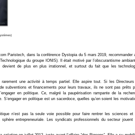
 Systèmes)
lécom Paristech, dans la conférence Dystopia du 5 mars 2019, recommander 
e Technologique du groupe IONIS). Il était motivé par l’obscurantisme ambiant
devient de plus en plus irrationnel, et surtout du fait que les technolog
rement une activité à temps partiel. Elle aspire tout. Si les Directeurs
e subventions et financements pour leurs travaux, ils ne sont pas prêts p
s’engager en politique. Ce, malgré la paupérisation rampante de la recher
e. S’engager en politique est un sacerdoce, quelles qu’en soient les motivat
itique n’est pas la seule voie possible pour faire rentrer les sciences et 
a sphère entrepreneuriale. Les syndicats professionnels du secteur jouent 
création en juillet 2012, juste avant l’affaire “des Pigeons”. Elle a su mobil