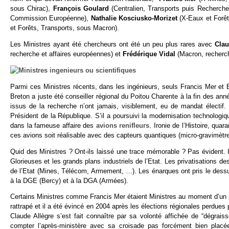
sous Chirac),
François Goulard
(Centralien, Transports puis Recherch
Commission Européenne),
Nathalie Kosciusko-Morizet
(X-Eaux et Forê
et Forêts, Transports, sous Macron).
Les Ministres ayant été chercheurs ont été un peu plus rares avec
Cla
recherche et affaires européennes) et
Frédérique Vidal
(Macron, recherc
Parmi ces Ministres récents, dans les ingénieurs, seuls Francis Mer et E
Breton a juste été conseiller régional du Poitou Charente à la fin des an
issus de la recherche n’ont jamais, visiblement, eu de mandat électif
Président de la République. S’il a poursuivi la modernisation technolog
dans la fameuse affaire des
avions renifleurs
. Ironie de l’Histoire, qua
ces avions soit réalisable avec des capteurs quantiques (micro-gravimè
Quid des Ministres ? Ont-ils laissé une trace mémorable ? Pas évident. 
Glorieuses et les grands plans industriels de l’Etat. Les privatisations d
de l’Etat (Mines, Télécom, Armement, …). Les énarques ont pris le dess
à la DGE (Bercy) et à la DGA (Armées).
Certains Ministres comme Francis Mer étaient Ministres au moment d’un rejet
rattrapé et il a été évincé en 2004 après les élections régionales perdues p
Claude Allègre s’est fait connaître par sa volonté affichée de “dégrai
compter l’après-ministère avec sa croisade pas forcément bien placée