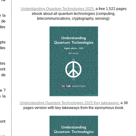
Understanding Quantum Technologies 2025
, a free 1,522 pages
ebook about all quantum technologies (computing,
 la
telecommunications, cryptography, sensing):
 de
des
pte
des
ites
dont
s de
ue ?
s la
Understanding Quantum Technologies 2025 Key takeaways
, a 38
pages version with key takeaways from the eponymous book.
sont