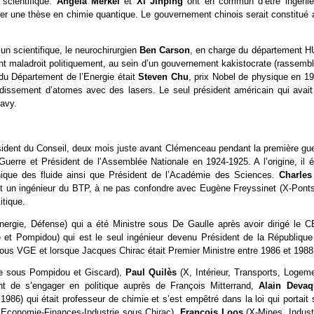
scientifique.
Angela Merkel
et
Xi Jinping
ont en commun d’être ingénie
ser une thèse en chimie quantique. Le gouvernement chinois serait constitué 
n scientifique, le neurochirurgien
Ben Carson
, en charge du département H
ement maladroit politiquement, au sein d’un gouvernement kakistocrate (rassemb
du Département de l’Energie était
Steven Chu
, prix Nobel de physique en 19
idissement d’atomes avec des lasers. Le seul président américain qui avait
Navy.
sident du Conseil, deux mois juste avant Clémenceau pendant la première gue
Guerre et Président de l’Assemblée Nationale en 1924-1925. A l’origine, il ét
anique des fluide ainsi que Président de l’Académie des Sciences.
Charles
tait un ingénieur du BTP, à ne pas confondre avec Eugène Freyssinet (X-Ponts
itique.
nergie, Défense) qui a été Ministre sous De Gaulle après avoir dirigé le C
et Pompidou) qui est le seul ingénieur devenu Président de la République
 sous VGE et lorsque Jacques Chirac était Premier Ministre entre 1986 et 1988
nse sous Pompidou et Giscard),
Paul Quilès
(X, Intérieur, Transports, Logem
nt de s’engager en politique auprès de François Mitterrand,
Alain Devaq
6) qui était professeur de chimie et s’est empêtré dans la loi qui portait 
 Economie-Finances-Industrie sous Chirac),
François Loos
(X-Mines, Indust