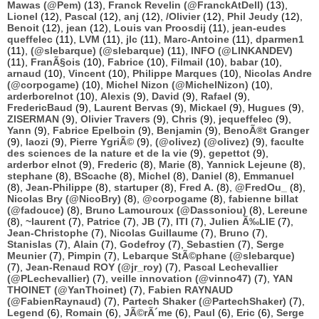
Mawas (@Pem)
(13),
Franck Revelin (@FranckAtDell)
(13),
Lionel
(12),
Pascal
(12),
anj
(12),
/Olivier
(12),
Phil Jeudy
(12),
Benoit
(12),
jean
(12),
Louis van Proosdij
(11),
jean-eudes
queffelec
(11),
LVM
(11),
jlc
(11),
Marc-Antoine
(11),
dparmen1
(11),
(@slebarque) (@slebarque)
(11),
INFO (@LINKANDEV)
(11),
FranÃ§ois
(10),
Fabrice
(10),
Filmail
(10),
babar
(10),
arnaud
(10),
Vincent
(10),
Philippe Marques
(10),
Nicolas Andre
(@corpogame)
(10),
Michel Nizon (@MichelNizon)
(10),
arderborelnot
(10),
Alexis
(9),
David
(9),
Rafael
(9),
FredericBaud
(9),
Laurent Bervas
(9),
Mickael
(9),
Hugues
(9),
ZISERMAN
(9),
Olivier Travers
(9),
Chris
(9),
jequeffelec
(9),
Yann
(9),
Fabrice Epelboin
(9),
Benjamin
(9),
BenoÃ®t Granger
(9),
laozi
(9),
Pierre YgriÃ©
(9),
(@olivez) (@olivez)
(9),
faculte
des sciences de la nature et de la vie
(9),
gepettot
(9),
arderbor elnot
(9),
Frederic
(8),
Marie
(8),
Yannick Lejeune
(8),
stephane
(8),
BScache
(8),
Michel
(8),
Daniel
(8),
Emmanuel
(8),
Jean-Philippe
(8),
startuper
(8),
Fred A.
(8),
@FredOu_
(8),
Nicolas Bry (@NicoBry)
(8),
@corpogame
(8),
fabienne billat
(@fadouce)
(8),
Bruno Lamouroux (@Dassoniou)
(8),
Lereune
(8),
~laurent
(7),
Patrice
(7),
JB
(7),
ITI
(7),
Julien Ã‰LIE
(7),
Jean-Christophe
(7),
Nicolas Guillaume
(7),
Bruno
(7),
Stanislas
(7),
Alain
(7),
Godefroy
(7),
Sebastien
(7),
Serge
Meunier
(7),
Pimpin
(7),
Lebarque StÃ©phane (@slebarque)
(7),
Jean-Renaud ROY (@jr_roy)
(7),
Pascal Lechevallier
(@PLechevallier)
(7),
veille innovation (@vinno47)
(7),
YAN
THOINET (@YanThoinet)
(7),
Fabien RAYNAUD
(@FabienRaynaud)
(7),
Partech Shaker (@PartechShaker)
(7),
Legend
(6),
Romain
(6),
JÃ©rÃ´me
(6),
Paul
(6),
Eric
(6),
Serge