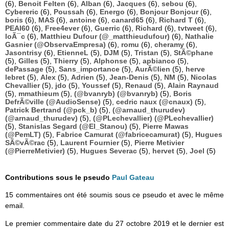
(6),
Benoit Felten
(6),
Alban
(6),
Jacques
(6),
sebou
(6),
Cybereric
(6),
Poussah
(6),
Energo
(6),
Bonjour Bonjour
(6),
boris
(6),
MAS
(6),
antoine
(6),
canard65
(6),
Richard T
(6),
PEAI60
(6),
Free4ever
(6),
Guerric
(6),
Richard
(6),
tvtweet
(6),
loÃ¯c
(6),
Matthieu Dufour (@_matthieudufour)
(6),
Nathalie
Gasnier (@ObservaEmpresa)
(6),
romu
(6),
cheramy
(6),
Jasontrisy
(6),
EtienneL
(5),
DJM
(5),
Tristan
(5),
StÃ©phane
(5),
Gilles
(5),
Thierry
(5),
Alphonse
(5),
apbianco
(5),
dePassage
(5),
Sans_importance
(5),
AurÃ©lien
(5),
herve
lebret
(5),
Alex
(5),
Adrien
(5),
Jean-Denis
(5),
NM
(5),
Nicolas
Chevallier
(5),
jdo
(5),
Youssef
(5),
Renaud
(5),
Alain Raynaud
(5),
mmathieum
(5),
(@bvanryb) (@bvanryb)
(5),
Boris
DefrÃ©ville (@AudioSense)
(5),
cedric naux (@cnaux)
(5),
Patrick Bertrand (@pck_b)
(5),
(@arnaud_thurudev)
(@arnaud_thurudev)
(5),
(@PLechevallier) (@PLechevallier)
(5),
Stanislas Segard (@El_Stanou)
(5),
Pierre Mawas
(@PemLT)
(5),
Fabrice Camurat (@fabricecamurat)
(5),
Hugues
SÃ©vÃ©rac
(5),
Laurent Fournier
(5),
Pierre Metivier
(@PierreMetivier)
(5),
Hugues Severac
(5),
hervet
(5),
Joel
(5)
Contributions sous le pseudo
Paul Gateau
15 commentaires ont été soumis sous ce pseudo et avec le même
email.
Le premier commentaire date du 27 octobre 2019 et le dernier est