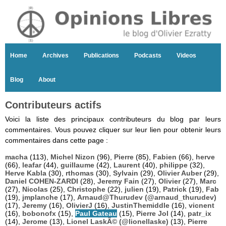
Home
Archives
Publications
Podcasts
Videos
Blog
About
Contributeurs actifs
Voici la liste des principaux contributeurs du blog par leurs
commentaires. Vous pouvez cliquer sur leur lien pour obtenir leurs
commentaires dans cette page :
macha
(113),
Michel Nizon
(96),
Pierre
(85),
Fabien
(66),
herve
(66),
leafar
(44),
guillaume
(42),
Laurent
(40),
philippe
(32),
Herve Kabla
(30),
rthomas
(30),
Sylvain
(29),
Olivier Auber
(29),
Daniel COHEN-ZARDI
(28),
Jeremy Fain
(27),
Olivier
(27),
Marc
(27),
Nicolas
(25),
Christophe
(22),
julien
(19),
Patrick
(19),
Fab
(19),
jmplanche
(17),
Arnaud@Thurudev (@arnaud_thurudev)
(17),
Jeremy
(16),
OlivierJ
(16),
JustinThemiddle
(16),
vicnent
(16),
bobonofx
(15),
Paul Gateau
(15),
Pierre Jol
(14),
patr_ix
(14),
Jerome
(13),
Lionel LaskÃ© (@lionellaske)
(13),
Pierre