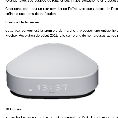
(Orange, avec ses équipes de R&D et ses filiales Softathome et Viaccess
C’est donc parti pour un tour complet de l’offre avec dans l’ordre : le Fr
enfin les questions de tarification.
Freebox Delta Server
Cette box serveur est la première du marché à proposer une entrée fibre
Freebox Révolution de début 2011. Elle comprend de nombreuses autres no
10 Gbits/s
Xavier Niel expliquait au lancement comment ce débit allait changer la vi