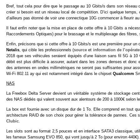
Bref, tout cela pour dire que le passage au 10 Gbits/s dans son réseau d
créer si besoin est un réseau local de compétition. D’ici quelque temps, 
d’ailleurs pas étonné de voir une connectique 10G commencer à fleurir a
Il faut enfin noter que la mise en place de cette offre à 10 Gbits a né
Raccordements Optiques) pour le brassage et le multiplexage des fibres
Enfin, précisons que si cette offre à 10 Gbits/s est une première pour un 
Netalis
, qui cible les professionnels (
source
et
information de l’opérate
2018 que ses véhicules seraient équipés d’une liaison sans fil 5G à 10
débit est plus difficile à assurer, autant dans les zones denses et donc
des antennes en ondes millimétriques ne seront pas suffisantes pour assur
Wi-Fi 802.11 ay qui est notamment intégré dans le chipset
Qualcomm
Sn
NAS
La Freebox Delta Server devient un véritable système de stockage centr
des NAS dédiés qui valent souvent aux alentours de 200 à 1000€ selon le
La box est fournie avec un disque dur de 1 To. Elle comprend en tout qu
architecture RAID de son choix pour gérer la tolérance de pannes. Ces 
Clubic
.
Les slots sont au format 2,5 pouces et en interface SATA3 classique, u
les fameux Samsung EVO 850, qui vont jusqu’à 2 To (pour environ 440€).