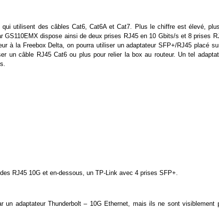
qui utilisent des câbles Cat6, Cat6A et Cat7. Plus le chiffre est élevé, plus
gear GS110EMX dispose ainsi de deux prises RJ45 en 10 Gbits/s et 8 prises R
ur à la Freebox Delta, on pourra utiliser un adaptateur SFP+/RJ45 placé sur
liser un câble RJ45 Cat6 ou plus pour relier la box au routeur. Un tel adapta
s.
c des RJ45 10G et en-dessous, un TP-Link avec 4 prises SFP+.
ar un adaptateur Thunderbolt – 10G Ethernet, mais ils ne sont visiblement 