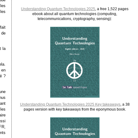
les
Understanding Quantum Technologies 2025
, a free 1,522 pages
les
ebook about all quantum technologies (computing,
telecommunications, cryptography, sensing):
ait
 de
 la
ela.
 en
ué ?
une
nus
ant
Understanding Quantum Technologies 2025 Key takeaways
, a 38
les
pages version with key takeaways from the eponymous book.
aire
ussi
FR,
nts