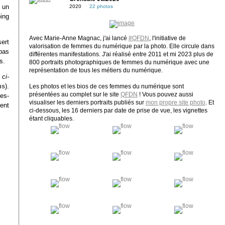
 un
2020
22 photos
ing
Avec Marie-Anne Magnac, j'ai lancé
#QFDN
, l'initiative de
sert
valorisation de femmes du numérique par la photo. Elle circule dans
pas
différentes manifestations. J'ai réalisé entre 2011 et mi 2023 plus de
s.
800 portraits photographiques de femmes du numérique avec une
représentation de tous les métiers du numérique.
e
ci-
us
).
Les photos et les bios de ces femmes du numérique sont
présentées au complet sur le site
QFDN
! Vous pouvez aussi
es-
visualiser les derniers portraits publiés sur
mon propre site photo
. Et
ent
ci-dessous, les 16 derniers par date de prise de vue, les vignettes
étant cliquables.