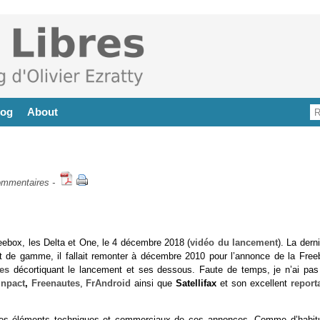
log
About
ommentaires
-
reebox, les Delta et One, le 4 décembre 2018 (
vidéo du lancement
). La dern
 de gamme, il fallait remonter à décembre 2010 pour l’annonce de la Free
les
décortiquant le lancement et ses dessous. Faute de temps, je n’ai pas
Inpact
,
Freenautes
,
FrAndroid
ainsi que
Satellifax
et son excellent
report
ues éléments techniques et commerciaux de ces annonces. Comme d’habit