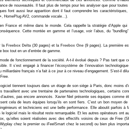
nce de nouveautés. Il faut plus de temps pour les analyser que pour toutes 
s font aussi leur apparition dont il faut comprendre les caractéristiques, 
FP+, HomePlug AV2, commande vocale…).
n France et même dans le monde. Cela rappelle la stratégie d’Apple qui f
nséquence. Cette montée en gamme et l’usage, voir l’abus, du “bundling”
r la
Freebox Delta
(30 pages) et la
Freebox One
(9 pages). La première est
ne box tout en un d’entrée de gamme.
 mode de fonctionnement de la société. A-t-il évolué depuis ? Pas tant que c
isible. Il s’est engagé à financer l’écosystème de l’innovation technologique
illiardaire français n’a fait à ce jour à ce niveau d’engagement. S’est-il dil
 Free.
ogiciel tiennent toujours dans un étage de son siège à Paris, donc moins d’
s travaillent avec une trentaine de partenaires technologiques, certains con
 d’autres, pas encore annoncés. Xavier Niel présente ses équipes comme ét
ent cela de leurs équipes lorsqu’ils en sont fiers. C’est un bon moyen de 
ingénieurs et techniciens est une belle performance. Elle aboutit parfois à f
 logiciel mais le résultat reste remarquable. Et les autres opérateurs ont a
x, qu’elles soient réalisées avec des effectifs voisins de ceux de Free (S
Wyplay chez le premier ou iFeelSmart chez le second) ou bien plus importa