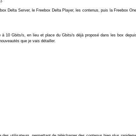
).
eebox Delta Server, le Freebox Delta Player, les contenus, puis la Freebox On
 à 10 Gbits/s, en lieu et place du Gbits/s déjà proposé dans les box depuis
uveautés que je vais détailler.
e des utilisateurs, permettant de télécharger des contenus bien plus rapidem