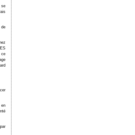
 se
rais
 de
chez
CES
 ce
age
dard
cer
 en
nté
par