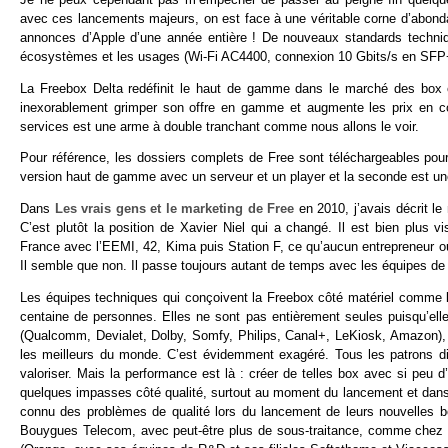
avec ces lancements majeurs, on est face à une véritable corne d’abonda
annonces d’Apple d’une année entière ! De nouveaux standards technique
écosystèmes et les usages (Wi-Fi AC4400, connexion 10 Gbits/s en S
La Freebox Delta redéfinit le haut de gamme dans le marché des box e
inexorablement grimper son offre en gamme et augmente les prix en co
services est une arme à double tranchant comme nous allons le voir.
Pour référence, les dossiers complets de Free sont téléchargeables pou
version haut de gamme avec un serveur et un player et la seconde est u
Dans
Les vrais gens et le marketing de Free
en 2010, j’avais décrit le
C’est plutôt la position de Xavier Niel qui a changé. Il est bien plus v
France avec l’EEMI, 42, Kima puis Station F, ce qu’aucun entrepreneur ou m
Il semble que non. Il passe toujours autant de temps avec les équipes de
Les équipes techniques qui conçoivent la Freebox côté matériel comme l
centaine de personnes. Elles ne sont pas entièrement seules puisqu’elle
(Qualcomm, Devialet, Dolby, Somfy, Philips, Canal+, LeKiosk, Amazon),
les meilleurs du monde. C’est évidemment exagéré. Tous les patrons dis
valoriser. Mais la performance est là : créer de telles box avec si peu d’
quelques impasses côté qualité, surtout au moment du lancement et dans le
connu des problèmes de qualité lors du lancement de leurs nouvelles bo
Bouygues Telecom, avec peut-être plus de sous-traitance, comme chez 