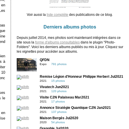
 en
Les
Voir aussi la
liste complète
des publications de ce blog.
pas
Derniers albums photos
que
ine
Depuis juillet 2014, mes photos sont maintenant intégrées dans ce
end
site sous la
forme d'albums consultables
dans le plugin "Photo-
Folders". Voici les derniers albums publiés ou mis à jour. Cliquez sur
les vignettes pour accéder aux albums.
bien
QFDN
s à
Expo
791 photos
iter
 10
Remise Légion d'Honneur Philippe Herbert Jul2021
donc
2021
15 photos
Vivatech Jun2021
2021
120 photos
ses
Visite C2N Palaiseau Mar2021
 le
2021
17 photos
Annonce Stratégie Quantique C2N Jan2021
2021
137 photos
 en
rise
Maison Bergès Jul2020
2020
54 photos
Grenoble Jul2020