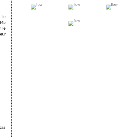
 le
J45
 le
teur
pas