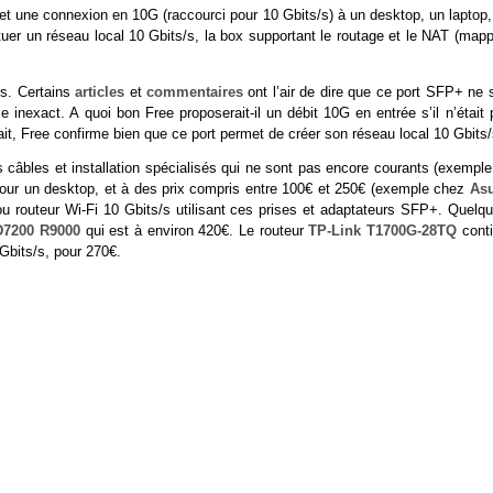
et une connexion en 10G (raccourci pour 10 Gbits/s) à un desktop, un laptop,
er un réseau local 10 Gbits/s, la box supportant le routage et le NAT (mapp
/s. Certains
articles
et
commentaires
ont l’air de dire que ce port SFP+ ne 
inexact. A quoi bon Free proposerait-il un débit 10G en entrée s’il n’était 
it, Free confirme bien que ce port permet de créer son réseau local 10 Gbits/
des câbles et installation spécialisés qui ne sont pas encore courants (exempl
pour un desktop, et à des prix compris entre 100€ et 250€ (exemple chez
As
ou routeur Wi-Fi 10 Gbits/s utilisant ces prises et adaptateurs SFP+. Quelqu
D7200 R9000
qui est à environ 420€. Le routeur
TP-Link T1700G-28TQ
conti
Gbits/s, pour 270€.