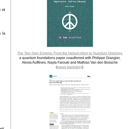
e et
 la
The Two-Spin Enigma: From the Helium Atom to Quantum Ontology
,
a quantum foundations paper coauthored with Philippe Grangier,
Alexia Auffèves, Nayla Farouki and Mathias Van den Bossche
(
paper backstory
).
ent,