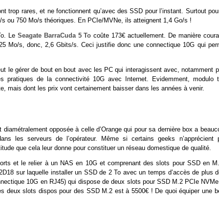
 trop rares, et ne fonctionnent qu’avec des SSD pour l’instant. Surtout pour
s ou 750 Mo/s théoriques. En PCIe/MVNe, ils atteignent 1,4 Go/s !
To. Le
Seagate BarraCuda 5 To
coûte 173€ actuellement. De manière coura
5 Mo/s, donc, 2,6 Gbits/s. Ceci justifie donc une connectique 10G qui per
ut le gérer de bout en bout avec les PC qui interagissent avec, notamment p
tes pratiques de la connectivité 10G avec Internet. Evidemment, modulo t
e, mais dont les prix vont certainement baisser dans les années à venir.
est diamétralement opposée à celle d’Orange qui pour sa dernière box a beauc
s dans les serveurs de l’opérateur. Même si certains geeks n’apprécient 
titude que cela leur donne pour constituer un réseau domestique de qualité.
ports et le relier à un NAS en 10G et comprenant des slots pour SSD en M.
18 sur laquelle installer un SSD de 2 To avec un temps d’accès de plus d
ectique 10G en RJ45) qui dispose de deux slots pour SSD M.2 PCIe NVMe
es deux slots dispos pour des SSD M.2 est à 5500€ ! De quoi équiper une be