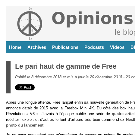
Home
Archives
Publications
Podcasts
Videos
B
Le pari haut de gamme de Free
Publié le 8 décembre 2018 et mis à jour le 20 décembre 2018 -
20 c
Après une longue attente, Free lançait enfin sa nouvelle génération de F
annonce datait de 2015 avec la Freebox Mini 4K. Du côté des box haut
Révolution « V6 ». J’avais à l’époque publié une série de
quatre artic
rééditer l’exploit et d’autres le font d’ailleurs très bien comme chez
Next
photo du lancement
.
Je ne peux cependant pas m’empêcher de passer au peigne fin quelq