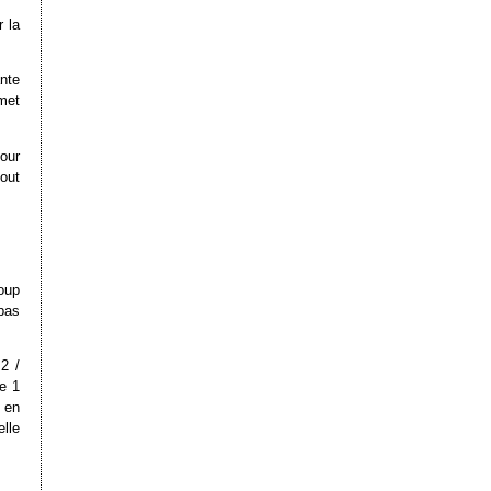
 la
nte
met
our
out
oup
pas
2 /
e 1
 en
lle