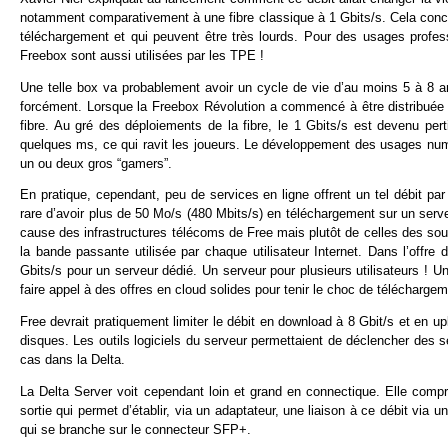
notamment comparativement à une fibre classique à 1 Gbits/s. Cela con
téléchargement et qui peuvent être très lourds. Pour des usages profess
Freebox sont aussi utilisées par les TPE !
Une telle box va probablement avoir un cycle de vie d’au moins 5 à 8 an
forcément. Lorsque la Freebox Révolution a commencé à être distribuée 
fibre. Au gré des déploiements de la fibre, le 1 Gbits/s est devenu per
quelques ms, ce qui ravit les joueurs. Le développement des usages numér
un ou deux gros “gamers”.
En pratique, cependant, peu de services en ligne offrent un tel débit par 
rare d’avoir plus de 50 Mo/s (480 Mbits/s) en téléchargement sur un ser
cause des infrastructures télécoms de Free mais plutôt de celles des sour
la bande passante utilisée par chaque utilisateur Internet. Dans l’offre
Gbits/s pour un serveur dédié. Un serveur pour plusieurs utilisateurs ! U
faire appel à des offres en cloud solides pour tenir le choc de télécharge
Free devrait pratiquement limiter le débit en download à 8 Gbit/s et en 
disques. Les outils logiciels du serveur permettaient de déclencher des 
cas dans la Delta.
La Delta Server voit cependant loin et grand en connectique. Elle compr
sortie qui permet d’établir, via un adaptateur, une liaison à ce débit via 
qui se branche sur le connecteur SFP+.