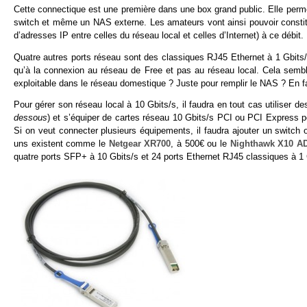
Cette connectique est une première dans une box grand public. Elle perm
switch et même un NAS externe. Les amateurs vont ainsi pouvoir constitu
d’adresses IP entre celles du réseau local et celles d’Internet) à ce débit.
Quatre autres ports réseau sont des classiques RJ45 Ethernet à 1 Gbits
qu’à la connexion au réseau de Free et pas au réseau local. Cela semble 
exploitable dans le réseau domestique ? Juste pour remplir le NAS ? En fa
Pour gérer son réseau local à 10 Gbits/s, il faudra en tout cas utiliser 
dessous
) et s’équiper de cartes réseau 10 Gbits/s PCI ou PCI Express 
Si on veut connecter plusieurs équipements, il faudra ajouter un switch 
uns existent comme le
Netgear XR700
, à 500€ ou le
Nighthawk X10 A
quatre ports SFP+ à 10 Gbits/s et 24 ports Ethernet RJ45 classiques à 1 