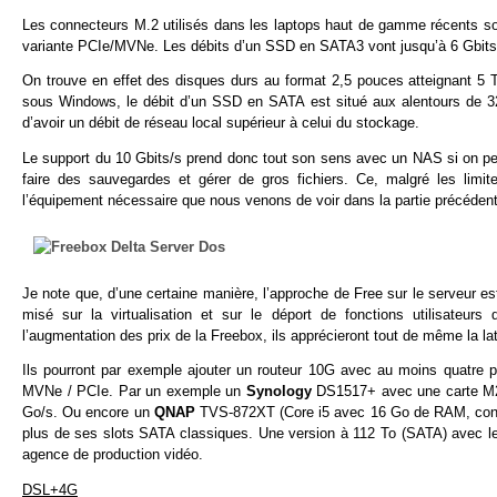
Les connecteurs M.2 utilisés dans les laptops haut de gamme récents sont
variante PCIe/MVNe. Les débits d’un SSD en SATA3 vont jusqu’à 6 Gbits/
On trouve en effet des disques durs au format 2,5 pouces atteignant 5 
sous Windows, le débit d’un SSD en SATA est situé aux alentours de 32
d’avoir un débit de réseau local supérieur à celui du stockage.
Le support du 10 Gbits/s prend donc tout son sens avec un NAS si on pe
faire des sauvegardes et gérer de gros fichiers. Ce, malgré les limi
l’équipement nécessaire que nous venons de voir dans la partie précédent
Je note que, d’une certaine manière, l’approche de Free sur le serveur 
misé sur la virtualisation et sur le déport de fonctions utilisateur
l’augmentation des prix de la Freebox, ils apprécieront tout de même la la
Ils pourront par exemple ajouter un routeur 10G avec au moins quatre 
MVNe / PCIe. Par un exemple un
Synology
DS1517+ avec une carte M2D
Go/s. Ou encore un
QNAP
TVS-872XT (Core i5 avec 16 Go de RAM, conn
plus de ses slots SATA classiques. Une version à 112 To (SATA) avec l
agence de production vidéo.
DSL+4G