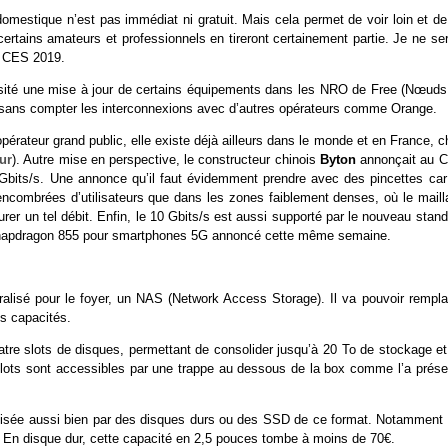
omestique n’est pas immédiat ni gratuit. Mais cela permet de voir loin et de
certains amateurs et professionnels en tireront certainement partie. Je ne se
u CES 2019.
cessité une mise à jour de certains équipements dans les NRO de Free (Nœuds
, sans compter les interconnexions avec d’autres opérateurs comme Orange.
opérateur grand public, elle existe déjà ailleurs dans le monde et en France, 
ur
). Autre mise en perspective, le constructeur chinois
Byton
annonçait au 
 Gbits/s. Une annonce qu’il faut évidemment prendre avec des pincettes car
 encombrées d’utilisateurs que dans les zones faiblement denses, où le maill
er un tel débit. Enfin, le 10 Gbits/s est aussi supporté par le nouveau stan
apdragon 855 pour smartphones 5G annoncé cette même semaine.
alisé pour le foyer, un NAS (Network Access Storage). Il va pouvoir rempla
s capacités.
atre slots de disques, permettant de consolider jusqu’à 20 To de stockage et
slots sont accessibles par une trappe au dessous de la box comme l’a prése
tilisée aussi bien par des disques durs ou des SSD de ce format. Notamment 
 En disque dur, cette capacité en 2,5 pouces tombe à moins de 70€.