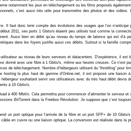
cerne notamment les jeux en téléchargement ou les films proposés également
ionnels, c’est aussi très utile pour transmettre des photos et des vidéos. 
s. Il faut donc tenir compte des évolutions des usages que l’on n’anticipe 
début 2011, ses ports 1 Gbits/s étaient peu utilisés tout comme la connecti
tinent. Aussi bien en débit qu’au niveau du temps de latence qui est d’à pe
iques dans les foyers justifie aussi ces débits. Surtout si la famille compr
utilisateur au niveau de leurs serveurs et datacenters. D’expérience, il est 
veur donné avec une fibre à 1 Gbits/s, même aux heures creuses. Ce n’est pa
ces de téléchargement. Nombre d’hébergeurs utilisent du “throttling” pour lim
 de hosting la plus haut de gamme d’Online.net, il est proposé une liaison à
n hébergeur souhaitant servir ses utilisateurs avec du très haut débit devra 
ments à 10 Gbits/s.
upload à 400 Mbit/s. Cela permettra pour commencer d’alimenter le serveur et 
sessions BitTorrent dans la Freebox Révolution. Je suppose que c’est toujours
end un port optique pour l’arrivée de la fibre et un port SFP+ de 10 Gbits/s
un câble en cuivre ou une liaison optique. La conversion est réalisée dans la p