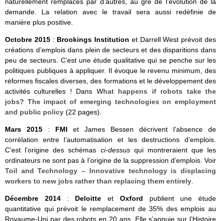
naturellement remplacés par d’autres, au gré de l’évolution de la
demande. La relation avec le travail sera aussi redéfinie de
manière plus positive.
Octobre 2015
:
Brookings Institution
et Darrell West prévoit des
créations d’emplois dans plein de secteurs et des disparitions dans
peu de secteurs. C’est une étude qualitative qui se penche sur les
politiques publiques à appliquer. Il évoque le revenu minimum, des
réformes fiscales diverses, des formations et le développement des
activités culturelles ! Dans
What happens if robots take the
jobs? The impact of emerging technologies on employment
and public policy
(22 pages).
Mars 2015
:
FMI
et James Bessen décrivent l’absence de
corrélation entre l’automatisation et les destructions d’emplois.
C’est l’origine des schémas
ci-dessus
qui montreraient que les
ordinateurs ne sont pas à l’origine de la suppression d’emplois. Voir
Toil and Technology – Innovative technology is displacing
workers to new jobs rather than replacing them entirely
.
Décembre 2014
:
Deloitte
et
Oxford
publient une étude
quantitative qui prévoit le remplacement de 35% des emplois au
Royaume-Uni par des robots en 20 ans. Elle s’appuie sur l’Histoire