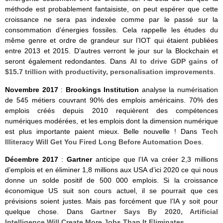
méthode est probablement fantaisiste, on peut espérer que cette
croissance ne sera pas indexée comme par le passé sur la
consommation d’énergies fossiles. Cela rappelle les études du
même genre et ordre de grandeur sur l’IOT qui étaient publiées
entre 2013 et 2015. D’autres verront le jour sur la Blockchain et
seront également redondantes. Dans
AI to drive GDP gains of
$15.7 trillion with productivity, personalisation improvements
.
Novembre 2017
:
Brookings Institution
analyse la numérisation
de 545 métiers couvrant 90% des emplois américains. 70% des
emplois créés depuis 2010 requièrent des compétences
numériques modérées, et les emplois dont la dimension numérique
est plus importante paient mieux. Belle nouvelle ! Dans
Tech
Illiteracy Will Get You Fired Long Before Automation Does
.
Décembre 2017
:
Gartner
anticipe que l’IA va créer 2,3 millions
d’emplois et en éliminer 1,8 millions aux USA d’ici 2020 ce qui nous
donne un solde positif de 500 000 emplois. Si la croissance
économique US suit son cours actuel, il se pourrait que ces
prévisions soient justes. Mais pas forcément que l’IA y soit pour
quelque chose. Dans
Gartner Says By 2020, Artificial
Intelligence Will Create More Jobs Than It Eliminates
.