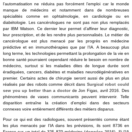
l’automatisation ne réduira pas forcément l’emploi car le monde
manque de médecins et notamment dans de nombreuses
spécialités comme en ophtalmologie, en cardiologie ou en
diabétologie. Les cancérologues ne sont pas non plus remplacés
par IBM Watson. Ce dernier leur permet d’affiner leur diagnostic,
leur prescription, et de les rendre plus personnalisés. Le métier de
cancérologue est plus menacé par les progrès en médecine
prédictive et en immunothérapies que par l’IA. A beaucoup plus
long terme, les technologies permettant la prolongation de la vie en
bonne santé pourraient cependant réduire le besoin en nombre de
médecins, surtout si les maladies dites de longue durée sont
éradiquées, cancers, diabètes et maladies neurodégénératives en
premier. Certains actes de chirurgie seront aussi de plus en plus
réalisés par des robots comme décrit dans
Surgical robot could
sew you up better than a doctor
de Jon Figas, avril 2016. Des
phénomènes de vases communicants peuvent intervenir. Telle
disparition entraîne la création d’emploi dans des secteurs
connexes voire entièrement différents des métiers disparus.
Pour ce qui est des radiologues, souvent présentés comme étant
les plus menacés par l’IA dans les prévisions, ils sont 8736 en
France sur un total de 325 870 médecins (
données 2016
). Si l’IA