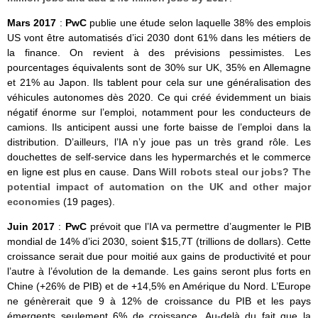
Mars 2017
:
PwC
publie une étude selon laquelle 38% des emplois
US vont être automatisés d’ici 2030 dont 61% dans les métiers de
la finance. On revient à des prévisions pessimistes. Les
pourcentages équivalents sont de 30% sur UK, 35% en Allemagne
et 21% au Japon. Ils tablent pour cela sur une généralisation des
véhicules autonomes dès 2020. Ce qui créé évidemment un biais
négatif énorme sur l’emploi, notamment pour les conducteurs de
camions. Ils anticipent aussi une forte baisse de l’emploi dans la
distribution. D’ailleurs, l’IA n’y joue pas un très grand rôle. Les
douchettes de self-service dans les hypermarchés et le commerce
en ligne est plus en cause. Dans
Will robots steal our jobs? The
potential impact of automation on the UK and other major
economies
(19 pages).
Juin 2017
:
PwC
prévoit que l’IA va permettre d’augmenter le PIB
mondial de 14% d’ici 2030, soient $15,7T (trillions de dollars). Cette
croissance serait due pour moitié aux gains de productivité et pour
l’autre à l’évolution de la demande. Les gains seront plus forts en
Chine (+26% de PIB) et de +14,5% en Amérique du Nord. L’Europe
ne génèrerait que 9 à 12% de croissance du PIB et les pays
émergents seulement 6% de croissance. Au-delà du fait que la