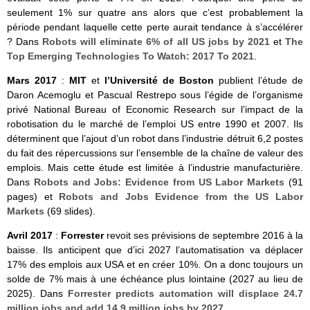
seulement 1% sur quatre ans alors que c’est probablement la
période pendant laquelle cette perte aurait tendance à s’accélérer
? Dans
Robots will eliminate 6% of all US jobs by 2021
et
The
Top Emerging Technologies To Watch: 2017 To 2021
.
Mars 2017
:
MIT
et
l’Université de Boston
publient l’étude de
Daron Acemoglu et Pascual Restrepo sous l’égide de l’organisme
privé National Bureau of Economic Research sur l’impact de la
robotisation du le marché de l’emploi US entre 1990 et 2007. Ils
déterminent que l’ajout d’un robot dans l’industrie détruit 6,2 postes
du fait des répercussions sur l’ensemble de la chaîne de valeur des
emplois. Mais cette étude est limitée à l’industrie manufacturière.
Dans
Robots and Jobs: Evidence from US Labor Markets
(91
pages) et
Robots and Jobs Evidence from the US Labor
Markets
(69 slides).
Avril 2017
:
Forrester
revoit ses prévisions de septembre 2016 à la
baisse. Ils anticipent que d’ici 2027 l’automatisation va déplacer
17% des emplois aux USA et en créer 10%. On a donc toujours un
solde de 7% mais à une échéance plus lointaine (2027 au lieu de
2025). Dans
Forrester predicts automation will displace 24.7
million jobs and add 14.9 million jobs by 2027
.