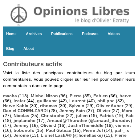
Home
Archives
Publications
Podcasts
Videos
Blog
About
Contributeurs actifs
Voici la liste des principaux contributeurs du blog par leurs
commentaires. Vous pouvez cliquer sur leur lien pour obtenir leurs
commentaires dans cette page :
macha
(113),
Michel Nizon
(96),
Pierre
(85),
Fabien
(66),
herve
(66),
leafar
(44),
guillaume
(42),
Laurent
(40),
philippe
(32),
Herve Kabla
(30),
rthomas
(30),
Sylvain
(29),
Olivier Auber
(29),
Daniel COHEN-ZARDI
(28),
Jeremy Fain
(27),
Olivier
(27),
Marc
(27),
Nicolas
(25),
Christophe
(22),
julien
(19),
Patrick
(19),
Fab
(19),
jmplanche
(17),
Arnaud@Thurudev (@arnaud_thurudev)
(17),
Jeremy
(16),
OlivierJ
(16),
JustinThemiddle
(16),
vicnent
(16),
bobonofx
(15),
Paul Gateau
(15),
Pierre Jol
(14),
patr_ix
(14),
Jerome
(13),
Lionel LaskÃ© (@lionellaske)
(13),
Pierre