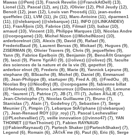
Mawas (@Pem)
(13),
Franck Revelin (@FranckAtDell)
(13),
Lionel
(12),
Pascal
(12),
anj
(12),
/Olivier
(12),
Phil Jeudy
(12),
Benoit
(12),
jean
(12),
Louis van Proosdij
(11),
jean-eudes
queffelec
(11),
LVM
(11),
jlc
(11),
Marc-Antoine
(11),
dparmen1
(11),
(@slebarque) (@slebarque)
(11),
INFO (@LINKANDEV)
(11),
FranÃ§ois
(10),
Fabrice
(10),
Filmail
(10),
babar
(10),
arnaud
(10),
Vincent
(10),
Philippe Marques
(10),
Nicolas Andre
(@corpogame)
(10),
Michel Nizon (@MichelNizon)
(10),
arderborelnot
(10),
Alexis
(9),
David
(9),
Rafael
(9),
FredericBaud
(9),
Laurent Bervas
(9),
Mickael
(9),
Hugues
(9),
ZISERMAN
(9),
Olivier Travers
(9),
Chris
(9),
jequeffelec
(9),
Yann
(9),
Fabrice Epelboin
(9),
Benjamin
(9),
BenoÃ®t Granger
(9),
laozi
(9),
Pierre YgriÃ©
(9),
(@olivez) (@olivez)
(9),
faculte
des sciences de la nature et de la vie
(9),
gepettot
(9),
arderbor elnot
(9),
Frederic
(8),
Marie
(8),
Yannick Lejeune
(8),
stephane
(8),
BScache
(8),
Michel
(8),
Daniel
(8),
Emmanuel
(8),
Jean-Philippe
(8),
startuper
(8),
Fred A.
(8),
@FredOu_
(8),
Nicolas Bry (@NicoBry)
(8),
@corpogame
(8),
fabienne billat
(@fadouce)
(8),
Bruno Lamouroux (@Dassoniou)
(8),
Lereune
(8),
~laurent
(7),
Patrice
(7),
JB
(7),
ITI
(7),
Julien Ã‰LIE
(7),
Jean-Christophe
(7),
Nicolas Guillaume
(7),
Bruno
(7),
Stanislas
(7),
Alain
(7),
Godefroy
(7),
Sebastien
(7),
Serge
Meunier
(7),
Pimpin
(7),
Lebarque StÃ©phane (@slebarque)
(7),
Jean-Renaud ROY (@jr_roy)
(7),
Pascal Lechevallier
(@PLechevallier)
(7),
veille innovation (@vinno47)
(7),
YAN
THOINET (@YanThoinet)
(7),
Fabien RAYNAUD
(@FabienRaynaud)
(7),
Partech Shaker (@PartechShaker)
(7),
Legend
(6),
Romain
(6),
JÃ©rÃ´me
(6),
Paul
(6),
Eric
(6),
Serge