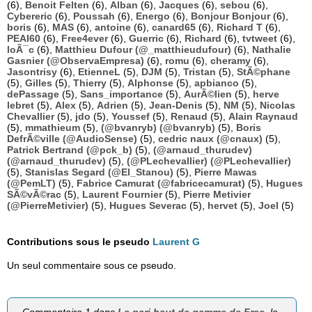
(6),
Benoit Felten
(6),
Alban
(6),
Jacques
(6),
sebou
(6),
Cybereric
(6),
Poussah
(6),
Energo
(6),
Bonjour Bonjour
(6),
boris
(6),
MAS
(6),
antoine
(6),
canard65
(6),
Richard T
(6),
PEAI60
(6),
Free4ever
(6),
Guerric
(6),
Richard
(6),
tvtweet
(6),
loÃ¯c
(6),
Matthieu Dufour (@_matthieudufour)
(6),
Nathalie
Gasnier (@ObservaEmpresa)
(6),
romu
(6),
cheramy
(6),
Jasontrisy
(6),
EtienneL
(5),
DJM
(5),
Tristan
(5),
StÃ©phane
(5),
Gilles
(5),
Thierry
(5),
Alphonse
(5),
apbianco
(5),
dePassage
(5),
Sans_importance
(5),
AurÃ©lien
(5),
herve
lebret
(5),
Alex
(5),
Adrien
(5),
Jean-Denis
(5),
NM
(5),
Nicolas
Chevallier
(5),
jdo
(5),
Youssef
(5),
Renaud
(5),
Alain Raynaud
(5),
mmathieum
(5),
(@bvanryb) (@bvanryb)
(5),
Boris
DefrÃ©ville (@AudioSense)
(5),
cedric naux (@cnaux)
(5),
Patrick Bertrand (@pck_b)
(5),
(@arnaud_thurudev)
(@arnaud_thurudev)
(5),
(@PLechevallier) (@PLechevallier)
(5),
Stanislas Segard (@El_Stanou)
(5),
Pierre Mawas
(@PemLT)
(5),
Fabrice Camurat (@fabricecamurat)
(5),
Hugues
SÃ©vÃ©rac
(5),
Laurent Fournier
(5),
Pierre Metivier
(@PierreMetivier)
(5),
Hugues Severac
(5),
hervet
(5),
Joel
(5)
Contributions sous le pseudo
Laurent G
Un seul commentaire sous ce pseudo.