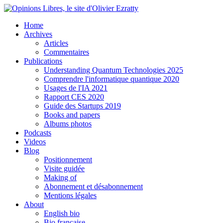
Home
Archives
Articles
Commentaires
Publications
Understanding Quantum Technologies 2025
Comprendre l'informatique quantique 2020
Usages de l'IA 2021
Rapport CES 2020
Guide des Startups 2019
Books and papers
Albums photos
Podcasts
Videos
Blog
Positionnement
Visite guidée
Making of
Abonnement et désabonnement
Mentions légales
About
English bio
Bio française