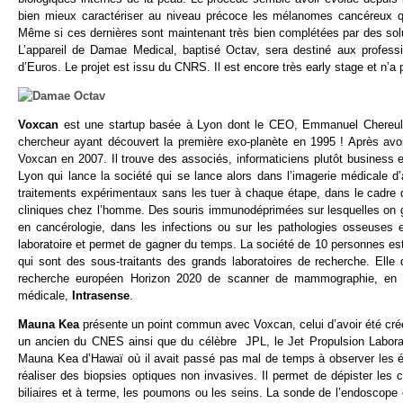
bien mieux caractériser au niveau précoce les mélanomes cancéreux qu
Même si ces dernières sont maintenant très bien complétées par des so
L’appareil de Damae Medical, baptisé Octav, sera destiné aux professio
d’Euros. Le projet est issu du CNRS. Il est encore très early stage et n’a
Voxcan
est une startup basée à Lyon dont le CEO, Emmanuel Chereul, e
chercheur ayant découvert la première exo-planète en 1995 ! Après avoir
Voxcan en 2007. Il trouve des associés, informaticiens plutôt business et
Lyon qui lance la société qui se lance alors dans l’imagerie médicale d
traitements expérimentaux sans les tuer à chaque étape, dans le cadre d
cliniques chez l’homme. Des souris immunodéprimées sur lesquelles on gr
en cancérologie, dans les infections ou sur les pathologies osseuses
laboratoire et permet de gagner du temps. La société de 10 personnes est
qui sont des sous-traitants des grands laboratoires de recherche. Ell
recherche européen Horizon 2020 de scanner de mammographie, en coll
médicale,
Intrasense
.
Mauna Kea
présente un point commun avec Voxcan, celui d’avoir été créé
un ancien du CNES ainsi que du célèbre JPL, le Jet Propulsion Laborato
Mauna Kea d’Hawaï où il avait passé pas mal de temps à observer les é
réaliser des biopsies optiques non invasives. Il permet de dépister le
biliaires et à terme, les poumons ou les seins. La sonde de l’endoscope