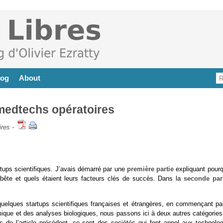
log
About
 medtechs opératoires
ires
-
artups scientifiques. J’avais démarré par une
première partie
expliquant pourq
la bête et quels étaient leurs facteurs clés de succès. Dans la
seconde par
uelques startups scientifiques françaises et étrangères, en commençant par
mique et des analyses biologiques, nous passons ici à deux autres catégories
s de l’article précédent, ce sont des sociétés qui font appel aux technolog