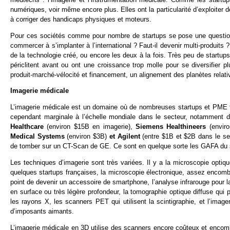
numériques, voir même encore plus. Elles ont la particularité d’exploiter 
à corriger des handicaps physiques et moteurs.
Pour ces sociétés comme pour nombre de startups se pose une question l
commercer à s’implanter à l’international ? Faut-il devenir multi-produits
de la technologie créé, ou encore les deux à la fois. Très peu de startu
périclitent avant ou ont une croissance trop molle pour se diversifier 
produit-marché-vélocité et financement, un alignement des planètes relati
Imagerie médicale
L’imagerie médicale est un domaine où de nombreuses startups et PME fr
cependant marginale à l’échelle mondiale dans le secteur, notamment 
Healthcare
(environ $15B en imagerie),
Siemens Healthineers
(envir
Medical Systems
(environ $3B)
et
Agilent
(entre $1B et $2B dans le se
de tomber sur un CT-Scan de GE. Ce sont en quelque sorte les GAFA du 
Les techniques d’imagerie sont très variées. Il y a la microscopie optiq
quelques startups françaises, la microscopie électronique, assez encombr
point de devenir un accessoire de smartphone, l’analyse infrarouge pour la
en surface ou très légère profondeur, la tomographie optique diffuse qui 
les rayons X, les scanners PET qui utilisent la scintigraphie, et l’imager
d’imposants aimants.
L’imagerie médicale en 3D utilise des scanners encore coûteux et encomb