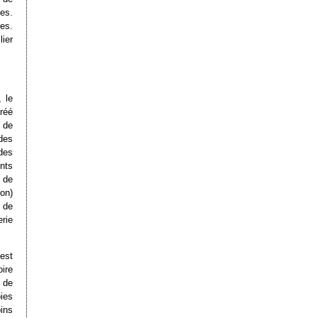
es.
es.
ier
 le
réé
e de
des
des
nts
 de
on)
 de
rie
est
ire
 de
ies
ins