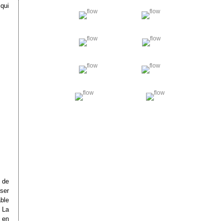
 qui
 de
iser
able
. La
 en