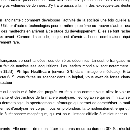
de gros volumes de données. J’y traite aussi, à la fin, des exosquelettes dest
ancinante : comment développer l’activité de la société une fois qu’elle a
 ? Utiliser d’autres technologies pour le même problème ou trouver d’autres u
ps des medtechs en arrivent à ce stade du développement. Elles se font rachet
plus avant. Comme d’habitude, l’enjeu est d’avoir la bonne combinaison équi
vement rare.
ançaises se sont lancées. ces dernières décennies. L’industrie française re
du fait de nombreuses acquisitions. Les leaders mondiaux sont notamment
on $13B),
Philips Healthcare
(environ $7B dans l’imagerie médicale),
Hita
cteur). Si vous faites un scanner dans un hôpital, vous avez de fortes chan
secteur !
ue qui continue à faire des progrès en résolution comme vous allez le voir a
ante et destructrice de la matière analysée, l’échographie qui se miniaturise
 dermatologie, la spectrographie infrarouge qui permet de caractériser la mat
permet d’analyser les corps mous en profondeur, la tomodensitométrie qui uti
ie à résonance magnétique, qui est pour l’instant difficile à miniaturiser du 
rants. Elle permet de reconstituer les corps mous ou durs en 3D. Sa résolut