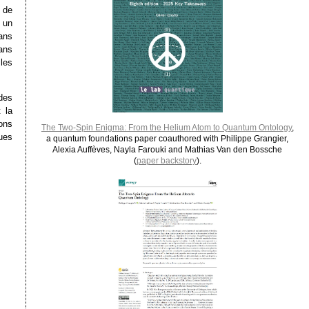
 de
 un
dans
ans
 les
 des
 la
ons
The Two-Spin Enigma: From the Helium Atom to Quantum Ontology
,
ues
a quantum foundations paper coauthored with Philippe Grangier,
Alexia Auffèves, Nayla Farouki and Mathias Van den Bossche
(
paper backstory
).