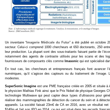
Un inventaire “
Imagerie Médicale du Futur
” a été publié en octobre 
secteur. Celui-ci comprend 1000 chercheurs et 650 doctorants, 250 ent
leur production. La plupart sont des sous-traitants faisant partie de l’éc
notamment des agents de contraste utilisés pour les scans et des log
fournisseurs de composants clés comme
Imasonic
qui est spécialisé dan
En tout cas, les chercheurs et entrepreneurs français font avancer l
numériques, qu’il s’agisse des capteurs ou du traitement de l’image. 
modestes.
SuperSonic Imagine
est une PME française créée en 2005 et située à A
le physicien Mathias Fink ainsi que le Prix Nobel de physique Georges Char
technologie Multiwave qui peut capter deux types d’ultrasons pour géné
réaliser des mammographies de détection du cancer du sein et à détecter l
appareils. La société faisait 23m€ de CA en 2016, avec un résultat net tr
$140m et fait son IPO en 2014, ce qui est situé dans les records français