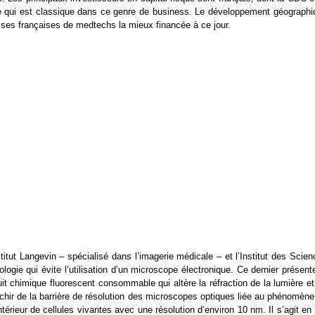
ce qui est classique dans ce genre de business. Le développement géographi
prises françaises de medtechs la mieux financée à ce jour.
titut Langevin – spécialisé dans l’imagerie médicale – et l’Institut des Scie
ogie qui évite l’utilisation d’un microscope électronique. Ce dernier présent
oduit chimique fluorescent consommable qui altère la réfraction de la lumière e
anchir de la barrière de résolution des microscopes optiques liée au phénomèn
érieur de cellules vivantes avec une résolution d’environ 10 nm. Il s’agit en 