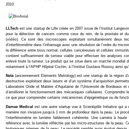
2010.
LLTech
est une startup de Lille créée en 2007 issue de l’Institut Langevin 
pour la détection de cancers comme ceux du rein, de la prostate et du s
(
vidéo
). Ce sont des microscopes exploitant simultanément deux tec
d’interférométrie dans l’infrarouge avec une résolution de l’ordre du micro
la différence entre tissu normal, cellules cancéreuses et cellules immunit
contient suffisamment de tumeur viable pour effectuer les analyses comm
enlevé toute la tumeur. Le produit qui se situe dans un marché mondial
notamment à l’APHP Hôpital Cochin, à l’Institut Gustave Roussy ainsi qu
Neta
(anciennement Elements Metrology) est une startup de la région d
destructive exploitant deux lasers et d’un système d’acquisition permetta
Laboratoire Onde et Matière d’Aquitaine de l’Université de Bordeaux et
d’améliorer le fonctionnement des mécaniques cellulaires. Comprendre le 
ce que pour comprendre certains mécanismes d’épigénétique ou de fonct
Damae Medical
est une autre startup vue à Scientipôle Initiative qui
manière non invasive jusqu’à 1 mm de profondeur dans la peau. Le procé
l’interférométrie en lumière faiblement cohérente. Une caméra à haute
référence avec la lumière réfléchie par les micro-structures de la peau. Ce
biologiques internes de la peau. Le procédé semble avoir évolué depuis 