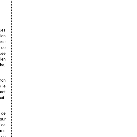
ques
ion
ase
l de
tuée
ien
he,
non
s le
met
it-
 de
sur
 de
ures
 de