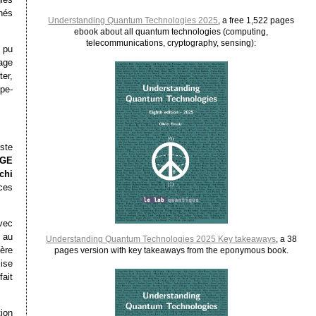
inés
Understanding Quantum Technologies 2025
, a free 1,522 pages
ebook about all quantum technologies (computing,
telecommunications, cryptography, sensing):
 pu
sage
er,
pe-
ste
GE
chi
ces
vec
 au
Understanding Quantum Technologies 2025 Key takeaways
, a 38
ière
pages version with key takeaways from the eponymous book.
lise
fait
ion