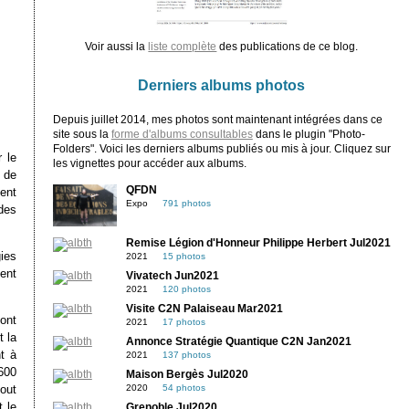
Voir aussi la
liste complète
des publications de ce blog.
Derniers albums photos
Depuis juillet 2014, mes photos sont maintenant intégrées dans ce
site sous la
forme d'albums consultables
dans le plugin "Photo-
Folders". Voici les derniers albums publiés ou mis à jour. Cliquez sur
 le
les vignettes pour accéder aux albums.
 de
QFDN
sent
Expo
791 photos
des
Remise Légion d'Honneur Philippe Herbert Jul2021
ies
2021
15 photos
ent
Vivatech Jun2021
2021
120 photos
Visite C2N Palaiseau Mar2021
ont
2021
17 photos
t la
Annonce Stratégie Quantique C2N Jan2021
t à
2021
137 photos
1600
Maison Bergès Jul2020
tout
2020
54 photos
t le
Grenoble Jul2020