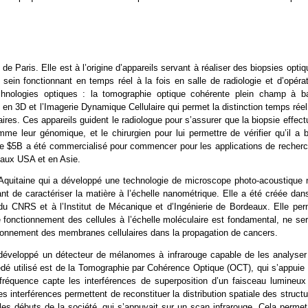
de Paris. Elle est à l’origine d’appareils servant à réaliser des biopsies opti
ein fonctionnant en temps réel à la fois en salle de radiologie et d’opérat
hnologies optiques : la tomographie optique cohérente plein champ à b
n en 3D et l’Imagerie Dynamique Cellulaire qui permet la distinction temps rée
aires. Ces appareils guident le radiologue pour s’assurer que la biopsie effec
e leur génomique, et le chirurgien pour lui permettre de vérifier qu’il a b
 de $5B a été commercialisé pour commencer pour les applications de recherc
’aux USA et en Asie.
’Aquitaine qui a développé une technologie de microscope photo-acoustique 
nt de caractériser la matière à l’échelle nanométrique. Elle a été créée dan
 du CNRS et à l’Institut de Mécanique et d’Ingénierie de Bordeaux. Elle per
fonctionnement des cellules à l’échelle moléculaire est fondamental, ne sera
ionnement des membranes cellulaires dans la propagation de cancers.
 a développé un détecteur de mélanomes à infrarouge capable de les analyser
dé utilisé est de la Tomographie par Cohérence Optique (OCT), qui s’appuie 
 fréquence capte les interférences de superposition d’un faisceau lumineux
s interférences permettent de reconstituer la distribution spatiale des struct
les débuts de la société, qui s’appuyait sur un scan infrarouge. Cela permet