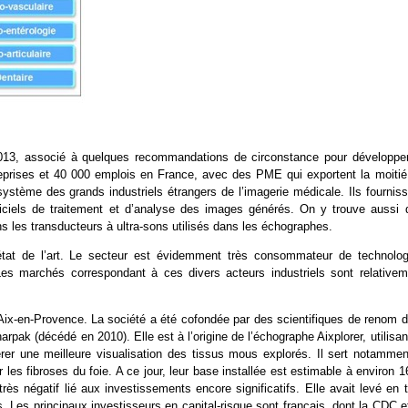
2013, associé à quelques recommandations de circonstance pour développer
reprises et 40 000 emplois en France, avec des PME qui exportent la moitié
osystème des grands industriels étrangers de l’imagerie médicale. Ils fournis
iciels de traitement et d’analyse des images générés. On y trouve aussi 
s les transducteurs à ultra-sons utilisés dans les échographes.
’état de l’art. Le secteur est évidemment très consommateur de technolog
Les marchés correspondant à ces divers acteurs industriels sont relativem
ix-en-Provence. La société a été cofondée par des scientifiques de renom d
pak (décédé en 2010). Elle est à l’origine de l’échographe Aixplorer, utilisan
rer une meilleure visualisation des tissus mous explorés. Il sert notammen
es fibroses du foie. A ce jour, leur base installée est estimable à environ 
ès négatif lié aux investissements encore significatifs. Elle avait levé en 
. Les principaux investisseurs en capital-risque sont français, dont la CDC e