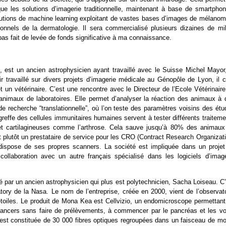
e les solutions d’imagerie traditionnelle, maintenant à base de smartphon
lutions de machine learning exploitant de vastes bases d’images de mélanom
nnels de la dermatologie. Il sera commercialisé plusieurs dizaines de mill
 pas fait de levée de fonds significative à ma connaissance.
st un ancien astrophysicien ayant travaillé avec le Suisse Michel Mayor,
 travaillé sur divers projets d’imagerie médicale au Génopôle de Lyon, il c
 un vétérinaire. C’est une rencontre avec le Directeur de l’Ecole Vétérinair
’animaux de laboratoires. Elle permet d’analyser la réaction des animaux à 
e recherche “translationnelle”, où l’on teste des paramètres voisins des étu
effe des cellules immunitaires humaines servent à tester différents traiteme
 et cartilagineuses comme l’arthrose. Cela sauve jusqu’à 80% des animaux
 plutôt un prestataire de service pour les CRO (Contract Research Organizati
e dispose de ses propres scanners. La société est impliquée dans un projet
aboration avec un autre français spécialisé dans les logiciels d’image
 par un ancien astrophysicien qui plus est polytechnicien, Sacha Loiseau. C’
ry de la Nasa. Le nom de l’entreprise, créée en 2000, vient de l’observato
toiles. Le produit de Mona Kea est Cellvizio, un endomicroscope permettant
s cancers sans faire de prélèvements, à commencer par le pancréas et les vo
 est constituée de 30 000 fibres optiques regroupées dans un faisceau de mo