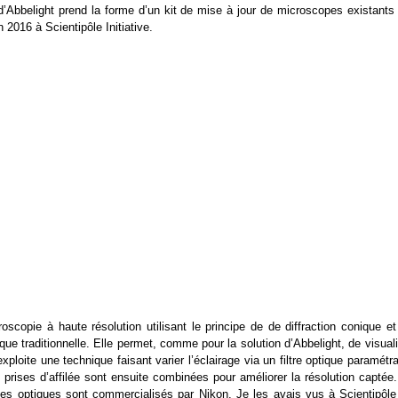
e d’Abbelight prend la forme d’un kit de mise à jour de microscopes existants
 2016 à Scientipôle Initiative.
oscopie à haute résolution utilisant le principe de de diffraction conique et
que traditionnelle. Elle permet, comme pour la solution d’Abbelight, de visual
ploite une technique faisant varier l’éclairage via un filtre optique paramétr
s prises d’affilée sont ensuite combinées pour améliorer la résolution captée
les optiques sont commercialisés par Nikon. Je les avais vus à Scientipôle