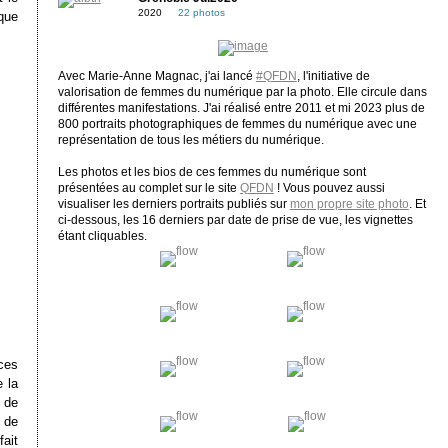
2020
22 photos
que
Avec Marie-Anne Magnac, j'ai lancé
#QFDN
, l'initiative de
valorisation de femmes du numérique par la photo. Elle circule dans
différentes manifestations. J'ai réalisé entre 2011 et mi 2023 plus de
800 portraits photographiques de femmes du numérique avec une
représentation de tous les métiers du numérique.
Les photos et les bios de ces femmes du numérique sont
présentées au complet sur le site
QFDN
! Vous pouvez aussi
visualiser les derniers portraits publiés sur
mon propre site photo
. Et
ci-dessous, les 16 derniers par date de prise de vue, les vignettes
étant cliquables.
nces
e la
t de
e de
fait