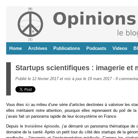
Home
Archives
Publications
Podcasts
Videos
B
Startups scientifiques : imagerie et
Publié le 12 février 2017 et mis à jour le 19 mars 2017 -
9 commenta
Vous êtes ici au milieu d’une série d’articles destinées à valoriser les st
elles méritaient notre attention, pourquoi elles reprenaient du poil de 
j’avais fait un panorama rapide de leur écosystème en France.
Depuis le
troisième épisode
, j’ai démarré un panorama thématique de q
domaine de la santé. Après un petit tour du côté des startups de la géno
medtechs : l’imagerie et l’instrumentation médicale. Comme les startup