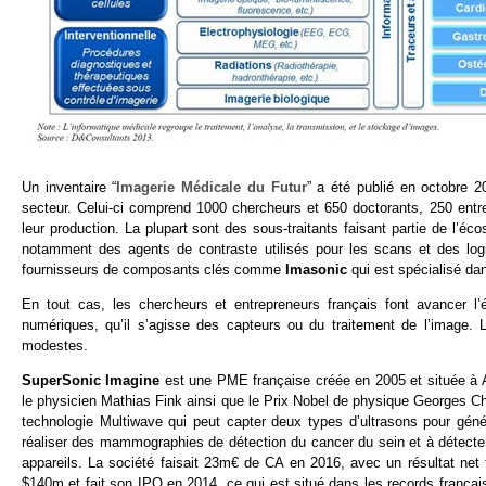
Un inventaire “
Imagerie Médicale du Futur
” a été publié en octobre 
secteur. Celui-ci comprend 1000 chercheurs et 650 doctorants, 250 ent
leur production. La plupart sont des sous-traitants faisant partie de l’éc
notamment des agents de contraste utilisés pour les scans et des log
fournisseurs de composants clés comme
Imasonic
qui est spécialisé dan
En tout cas, les chercheurs et entrepreneurs français font avancer l
numériques, qu’il s’agisse des capteurs ou du traitement de l’image. 
modestes.
SuperSonic Imagine
est une PME française créée en 2005 et située à A
le physicien Mathias Fink ainsi que le Prix Nobel de physique Georges Char
technologie Multiwave qui peut capter deux types d’ultrasons pour géné
réaliser des mammographies de détection du cancer du sein et à détecter l
appareils. La société faisait 23m€ de CA en 2016, avec un résultat net tr
$140m et fait son IPO en 2014, ce qui est situé dans les records français