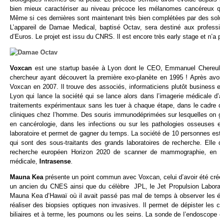
bien mieux caractériser au niveau précoce les mélanomes cancéreux qu
Même si ces dernières sont maintenant très bien complétées par des so
L’appareil de Damae Medical, baptisé Octav, sera destiné aux professio
d’Euros. Le projet est issu du CNRS. Il est encore très early stage et n’a
Voxcan
est une startup basée à Lyon dont le CEO, Emmanuel Chereul, e
chercheur ayant découvert la première exo-planète en 1995 ! Après avoir
Voxcan en 2007. Il trouve des associés, informaticiens plutôt business et
Lyon qui lance la société qui se lance alors dans l’imagerie médicale d
traitements expérimentaux sans les tuer à chaque étape, dans le cadre d
cliniques chez l’homme. Des souris immunodéprimées sur lesquelles on gr
en cancérologie, dans les infections ou sur les pathologies osseuses
laboratoire et permet de gagner du temps. La société de 10 personnes est
qui sont des sous-traitants des grands laboratoires de recherche. Ell
recherche européen Horizon 2020 de scanner de mammographie, en coll
médicale,
Intrasense
.
Mauna Kea
présente un point commun avec Voxcan, celui d’avoir été créé
un ancien du CNES ainsi que du célèbre JPL, le Jet Propulsion Laborato
Mauna Kea d’Hawaï où il avait passé pas mal de temps à observer les é
réaliser des biopsies optiques non invasives. Il permet de dépister le
biliaires et à terme, les poumons ou les seins. La sonde de l’endoscope