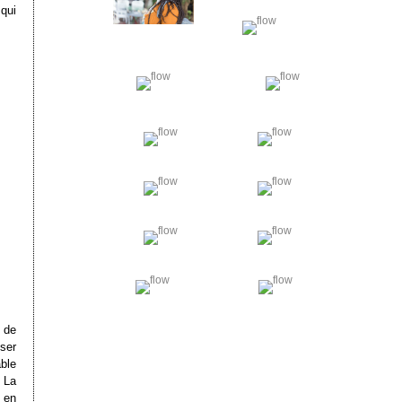
 qui
 de
iser
able
. La
 en