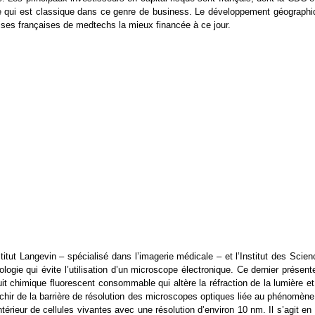
ce qui est classique dans ce genre de business. Le développement géographi
prises françaises de medtechs la mieux financée à ce jour.
titut Langevin – spécialisé dans l’imagerie médicale – et l’Institut des Scie
ogie qui évite l’utilisation d’un microscope électronique. Ce dernier présent
oduit chimique fluorescent consommable qui altère la réfraction de la lumière e
anchir de la barrière de résolution des microscopes optiques liée au phénomèn
érieur de cellules vivantes avec une résolution d’environ 10 nm. Il s’agit en 