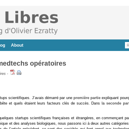
log
About
 medtechs opératoires
ires
-
artups scientifiques. J’avais démarré par une
première partie
expliquant pourq
la bête et quels étaient leurs facteurs clés de succès. Dans la
seconde par
uelques startups scientifiques françaises et étrangères, en commençant par
mique et des analyses biologiques, nous passons ici à deux autres catégories
s de l’article précédent, ce sont des sociétés qui font appel aux technolog