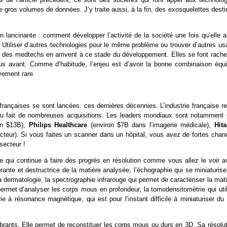
de gros volumes de données. J’y traite aussi, à la fin, des exosquelettes dest
ancinante : comment développer l’activité de la société une fois qu’elle a
 ? Utiliser d’autres technologies pour le même problème ou trouver d’autres u
ps des medtechs en arrivent à ce stade du développement. Elles se font rachet
plus avant. Comme d’habitude, l’enjeu est d’avoir la bonne combinaison équi
vement rare.
ançaises se sont lancées. ces dernières décennies. L’industrie française re
du fait de nombreuses acquisitions. Les leaders mondiaux sont notamment
on $13B),
Philips Healthcare
(environ $7B dans l’imagerie médicale),
Hita
cteur). Si vous faites un scanner dans un hôpital, vous avez de fortes chan
secteur !
ue qui continue à faire des progrès en résolution comme vous allez le voir a
ante et destructrice de la matière analysée, l’échographie qui se miniaturise
 dermatologie, la spectrographie infrarouge qui permet de caractériser la mat
permet d’analyser les corps mous en profondeur, la tomodensitométrie qui uti
ie à résonance magnétique, qui est pour l’instant difficile à miniaturiser du 
rants. Elle permet de reconstituer les corps mous ou durs en 3D. Sa résolut