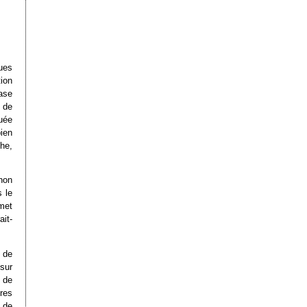
ques
ion
ase
l de
tuée
ien
he,
non
s le
met
it-
 de
sur
 de
ures
 de