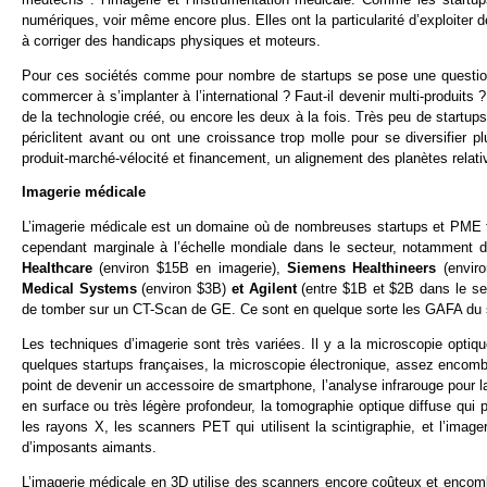
numériques, voir même encore plus. Elles ont la particularité d’exploiter 
à corriger des handicaps physiques et moteurs.
Pour ces sociétés comme pour nombre de startups se pose une question l
commercer à s’implanter à l’international ? Faut-il devenir multi-produits
de la technologie créé, ou encore les deux à la fois. Très peu de startu
périclitent avant ou ont une croissance trop molle pour se diversifier 
produit-marché-vélocité et financement, un alignement des planètes relati
Imagerie médicale
L’imagerie médicale est un domaine où de nombreuses startups et PME fr
cependant marginale à l’échelle mondiale dans le secteur, notamment 
Healthcare
(environ $15B en imagerie),
Siemens Healthineers
(envir
Medical Systems
(environ $3B)
et
Agilent
(entre $1B et $2B dans le se
de tomber sur un CT-Scan de GE. Ce sont en quelque sorte les GAFA du 
Les techniques d’imagerie sont très variées. Il y a la microscopie optiq
quelques startups françaises, la microscopie électronique, assez encombr
point de devenir un accessoire de smartphone, l’analyse infrarouge pour la
en surface ou très légère profondeur, la tomographie optique diffuse qui 
les rayons X, les scanners PET qui utilisent la scintigraphie, et l’imager
d’imposants aimants.
L’imagerie médicale en 3D utilise des scanners encore coûteux et encomb