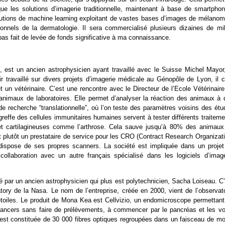
e les solutions d’imagerie traditionnelle, maintenant à base de smartphon
lutions de machine learning exploitant de vastes bases d’images de mélanom
nnels de la dermatologie. Il sera commercialisé plusieurs dizaines de mill
 pas fait de levée de fonds significative à ma connaissance.
st un ancien astrophysicien ayant travaillé avec le Suisse Michel Mayor,
 travaillé sur divers projets d’imagerie médicale au Génopôle de Lyon, il c
 un vétérinaire. C’est une rencontre avec le Directeur de l’Ecole Vétérinair
’animaux de laboratoires. Elle permet d’analyser la réaction des animaux à 
e recherche “translationnelle”, où l’on teste des paramètres voisins des étu
effe des cellules immunitaires humaines servent à tester différents traiteme
 et cartilagineuses comme l’arthrose. Cela sauve jusqu’à 80% des animaux
 plutôt un prestataire de service pour les CRO (Contract Research Organizati
e dispose de ses propres scanners. La société est impliquée dans un projet
aboration avec un autre français spécialisé dans les logiciels d’image
 par un ancien astrophysicien qui plus est polytechnicien, Sacha Loiseau. C’
ry de la Nasa. Le nom de l’entreprise, créée en 2000, vient de l’observato
toiles. Le produit de Mona Kea est Cellvizio, un endomicroscope permettant
s cancers sans faire de prélèvements, à commencer par le pancréas et les vo
 est constituée de 30 000 fibres optiques regroupées dans un faisceau de mo