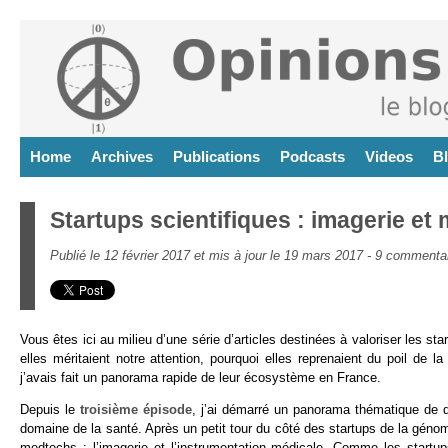
Home
Archives
Publications
Podcasts
Videos
B
Startups scientifiques : imagerie et
Publié le 12 février 2017 et mis à jour le 19 mars 2017 -
9 commenta
Vous êtes ici au milieu d’une série d’articles destinées à valoriser les st
elles méritaient notre attention, pourquoi elles reprenaient du poil de 
j’avais fait un panorama rapide de leur écosystème en France.
Depuis le
troisième épisode
, j’ai démarré un panorama thématique de q
domaine de la santé. Après un petit tour du côté des startups de la géno
medtechs : l’imagerie et l’instrumentation médicale. Comme les startup