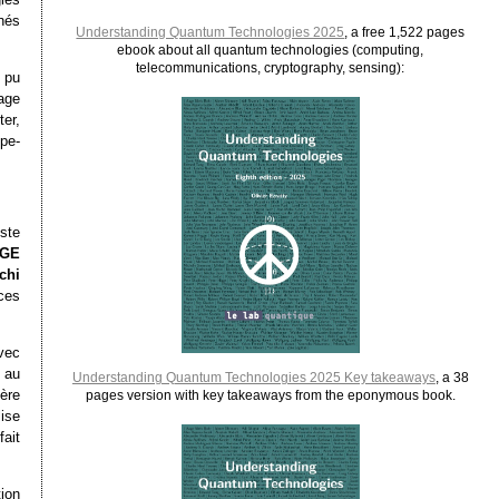
inés
Understanding Quantum Technologies 2025
, a free 1,522 pages
ebook about all quantum technologies (computing,
telecommunications, cryptography, sensing):
 pu
sage
er,
pe-
ste
GE
chi
ces
vec
 au
Understanding Quantum Technologies 2025 Key takeaways
, a 38
ière
pages version with key takeaways from the eponymous book.
lise
fait
ion