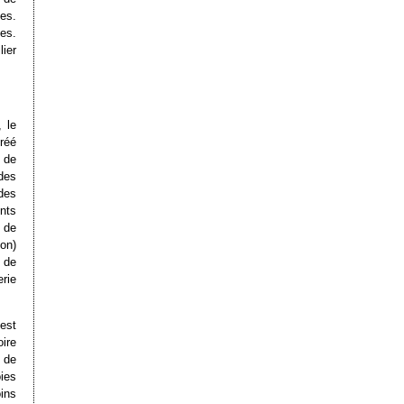
es.
es.
ier
 le
réé
e de
des
des
nts
 de
on)
 de
rie
est
ire
 de
ies
ins