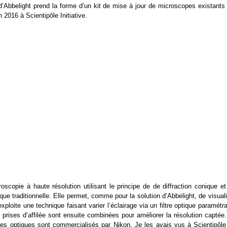
e d’Abbelight prend la forme d’un kit de mise à jour de microscopes existants
 2016 à Scientipôle Initiative.
oscopie à haute résolution utilisant le principe de de diffraction conique et
que traditionnelle. Elle permet, comme pour la solution d’Abbelight, de visual
ploite une technique faisant varier l’éclairage via un filtre optique paramétr
s prises d’affilée sont ensuite combinées pour améliorer la résolution captée
les optiques sont commercialisés par Nikon. Je les avais vus à Scientipôle