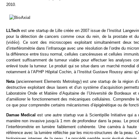
2010.
LLTech
est une startup de Lille créée en 2007 issue de l’Institut Langevin 
pour la détection de cancers comme ceux du rein, de la prostate et du s
(
vidéo
). Ce sont des microscopes exploitant simultanément deux tec
d’interférométrie dans l’infrarouge avec une résolution de l’ordre du micro
la différence entre tissu normal, cellules cancéreuses et cellules immunit
contient suffisamment de tumeur viable pour effectuer les analyses comm
enlevé toute la tumeur. Le produit qui se situe dans un marché mondial
notamment à l’APHP Hôpital Cochin, à l’Institut Gustave Roussy ainsi qu
Neta
(anciennement Elements Metrology) est une startup de la région d
destructive exploitant deux lasers et d’un système d’acquisition permetta
Laboratoire Onde et Matière d’Aquitaine de l’Université de Bordeaux et
d’améliorer le fonctionnement des mécaniques cellulaires. Comprendre le 
ce que pour comprendre certains mécanismes d’épigénétique ou de fonct
Damae Medical
est une autre startup vue à Scientipôle Initiative qui
manière non invasive jusqu’à 1 mm de profondeur dans la peau. Le procé
l’interférométrie en lumière faiblement cohérente. Une caméra à haute
référence avec la lumière réfléchie par les micro-structures de la peau. Ce
biologiques internes de la peau. Le procédé semble avoir évolué depuis 