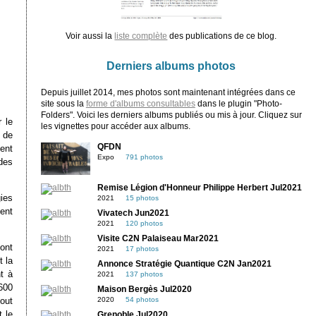
Voir aussi la
liste complète
des publications de ce blog.
Derniers albums photos
Depuis juillet 2014, mes photos sont maintenant intégrées dans ce
site sous la
forme d'albums consultables
dans le plugin "Photo-
Folders". Voici les derniers albums publiés ou mis à jour. Cliquez sur
 le
les vignettes pour accéder aux albums.
 de
QFDN
sent
Expo
791 photos
des
Remise Légion d'Honneur Philippe Herbert Jul2021
ies
2021
15 photos
ent
Vivatech Jun2021
2021
120 photos
Visite C2N Palaiseau Mar2021
ont
2021
17 photos
t la
Annonce Stratégie Quantique C2N Jan2021
t à
2021
137 photos
1600
Maison Bergès Jul2020
tout
2020
54 photos
t le
Grenoble Jul2020