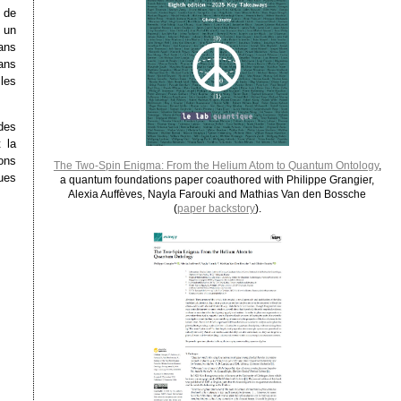
 de
 un
dans
ans
 les
 des
 la
ons
The Two-Spin Enigma: From the Helium Atom to Quantum Ontology
,
ues
a quantum foundations paper coauthored with Philippe Grangier,
Alexia Auffèves, Nayla Farouki and Mathias Van den Bossche
(
paper backstory
).