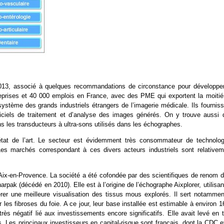
2013, associé à quelques recommandations de circonstance pour développer
reprises et 40 000 emplois en France, avec des PME qui exportent la moitié
osystème des grands industriels étrangers de l’imagerie médicale. Ils fournis
iciels de traitement et d’analyse des images générés. On y trouve aussi 
s les transducteurs à ultra-sons utilisés dans les échographes.
’état de l’art. Le secteur est évidemment très consommateur de technolog
Les marchés correspondant à ces divers acteurs industriels sont relativem
ix-en-Provence. La société a été cofondée par des scientifiques de renom d
pak (décédé en 2010). Elle est à l’origine de l’échographe Aixplorer, utilisan
rer une meilleure visualisation des tissus mous explorés. Il sert notammen
es fibroses du foie. A ce jour, leur base installée est estimable à environ 
ès négatif lié aux investissements encore significatifs. Elle avait levé en 
. Les principaux investisseurs en capital-risque sont français, dont la CDC e