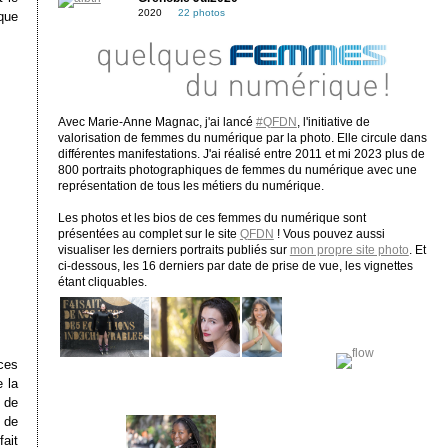
2020
22 photos
que
Avec Marie-Anne Magnac, j'ai lancé
#QFDN
, l'initiative de
valorisation de femmes du numérique par la photo. Elle circule dans
différentes manifestations. J'ai réalisé entre 2011 et mi 2023 plus de
800 portraits photographiques de femmes du numérique avec une
représentation de tous les métiers du numérique.
Les photos et les bios de ces femmes du numérique sont
présentées au complet sur le site
QFDN
! Vous pouvez aussi
visualiser les derniers portraits publiés sur
mon propre site photo
. Et
ci-dessous, les 16 derniers par date de prise de vue, les vignettes
étant cliquables.
nces
e la
t de
e de
fait