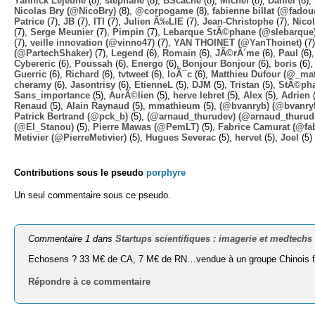
Yannick Lejeune
(8),
stephane
(8),
BScache
(8),
Michel
(8),
Daniel
(8),
Nicolas Bry (@NicoBry)
(8),
@corpogame
(8),
fabienne billat (@fadou
Patrice
(7),
JB
(7),
ITI
(7),
Julien Ã‰LIE
(7),
Jean-Christophe
(7),
Nico
(7),
Serge Meunier
(7),
Pimpin
(7),
Lebarque StÃ©phane (@slebarque
(7),
veille innovation (@vinno47)
(7),
YAN THOINET (@YanThoinet)
(7
(@PartechShaker)
(7),
Legend
(6),
Romain
(6),
JÃ©rÃ´me
(6),
Paul
(6)
Cybereric
(6),
Poussah
(6),
Energo
(6),
Bonjour Bonjour
(6),
boris
(6)
Guerric
(6),
Richard
(6),
tvtweet
(6),
loÃ¯c
(6),
Matthieu Dufour (@_mat
cheramy
(6),
Jasontrisy
(6),
EtienneL
(5),
DJM
(5),
Tristan
(5),
StÃ©ph
Sans_importance
(5),
AurÃ©lien
(5),
herve lebret
(5),
Alex
(5),
Adrien
(
Renaud
(5),
Alain Raynaud
(5),
mmathieum
(5),
(@bvanryb) (@bvanry
Patrick Bertrand (@pck_b)
(5),
(@arnaud_thurudev) (@arnaud_thurud
(@El_Stanou)
(5),
Pierre Mawas (@PemLT)
(5),
Fabrice Camurat (@fa
Metivier (@PierreMetivier)
(5),
Hugues Severac
(5),
hervet
(5),
Joel
(5)
Contributions sous le pseudo
porphyre
Un seul commentaire sous ce pseudo.
Commentaire 1 dans
Startups scientifiques : imagerie et medtechs
Echosens ? 33 M€ de CA, 7 M€ de RN…vendue à un groupe Chinois fa
Répondre à ce commentaire