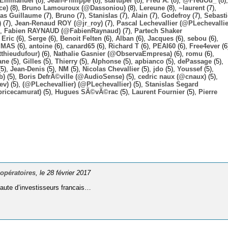
Emmanuel
(8),
Jean-Philippe
(8),
startuper
(8),
Fred A.
(8),
@FredOu_
(8),
ce)
(8),
Bruno Lamouroux (@Dassoniou)
(8),
Lereune
(8),
~laurent
(7),
las Guillaume
(7),
Bruno
(7),
Stanislas
(7),
Alain
(7),
Godefroy
(7),
Sebast
)
(7),
Jean-Renaud ROY (@jr_roy)
(7),
Pascal Lechevallier (@PLechevallie
),
Fabien RAYNAUD (@FabienRaynaud)
(7),
Partech Shaker
,
Eric
(6),
Serge
(6),
Benoit Felten
(6),
Alban
(6),
Jacques
(6),
sebou
(6),
,
MAS
(6),
antoine
(6),
canard65
(6),
Richard T
(6),
PEAI60
(6),
Free4ever
(6
thieudufour)
(6),
Nathalie Gasnier (@ObservaEmpresa)
(6),
romu
(6),
ane
(5),
Gilles
(5),
Thierry
(5),
Alphonse
(5),
apbianco
(5),
dePassage
(5),
5),
Jean-Denis
(5),
NM
(5),
Nicolas Chevallier
(5),
jdo
(5),
Youssef
(5),
b)
(5),
Boris DefrÃ©ville (@AudioSense)
(5),
cedric naux (@cnaux)
(5),
ev)
(5),
(@PLechevallier) (@PLechevallier)
(5),
Stanislas Segard
bricecamurat)
(5),
Hugues SÃ©vÃ©rac
(5),
Laurent Fournier
(5),
Pierre
 opératoires
, le 28 février 2017
ute d’investisseurs francais…