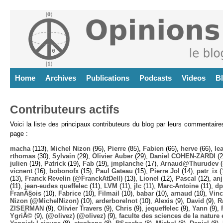
Home
Archives
Publications
Podcasts
Videos
B
Contributeurs actifs
Voici la liste des principaux contributeurs du blog par leurs commentair
page :
macha
(113),
Michel Nizon
(96),
Pierre
(85),
Fabien
(66),
herve
(66),
lea
rthomas
(30),
Sylvain
(29),
Olivier Auber
(29),
Daniel COHEN-ZARDI
(2
julien
(19),
Patrick
(19),
Fab
(19),
jmplanche
(17),
Arnaud@Thurudev (
vicnent
(16),
bobonofx
(15),
Paul Gateau
(15),
Pierre Jol
(14),
patr_ix
(
(13),
Franck Revelin (@FranckAtDell)
(13),
Lionel
(12),
Pascal
(12),
anj
(11),
jean-eudes queffelec
(11),
LVM
(11),
jlc
(11),
Marc-Antoine
(11),
dp
FranÃ§ois
(10),
Fabrice
(10),
Filmail
(10),
babar
(10),
arnaud
(10),
Vinc
Nizon (@MichelNizon)
(10),
arderborelnot
(10),
Alexis
(9),
David
(9),
R
ZISERMAN
(9),
Olivier Travers
(9),
Chris
(9),
jequeffelec
(9),
Yann
(9),
YgriÃ©
(9),
(@olivez) (@olivez)
(9),
faculte des sciences de la nature e