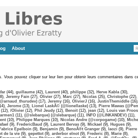
log
About
es. Vous pouvez cliquer sur leur lien pour obtenir leurs commentaires dans ce
far
(44),
guillaume
(42),
Laurent
(40),
philippe
(32),
Herve Kabla
(30),
8),
Jeremy Fain
(27),
Olivier
(27),
Marc
(27),
Nicolas
(25),
Christophe
(22),
@arnaud_thurudev)
(17),
Jeremy
(16),
OlivierJ
(16),
JustinThemiddle
(16)
14),
Jerome
(13),
Lionel LaskÃ© (@lionellaske)
(13),
Pierre Mawas (@Pe
(12),
/Olivier
(12),
Phil Jeudy
(12),
Benoit
(12),
jean
(12),
Louis van Proos
armen1
(11),
(@slebarque) (@slebarque)
(11),
INFO (@LINKANDEV)
(11),
ent
(10),
Philippe Marques
(10),
Nicolas Andre (@corpogame)
(10),
Miche
afael
(9),
FredericBaud
(9),
Laurent Bervas
(9),
Mickael
(9),
Hugues
(9),
Fabrice Epelboin
(9),
Benjamin
(9),
BenoÃ®t Granger
(9),
laozi
(9),
Pierre
t de la vie
(9),
gepettot
(9),
arderbor elnot
(9),
Frederic
(8),
Marie
(8),