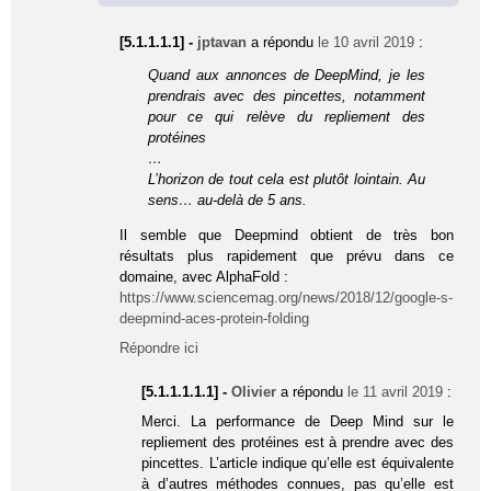
[5.1.1.1.1] -
jptavan
a répondu
le 10 avril 2019
:
Quand aux annonces de DeepMind, je les
prendrais avec des pincettes, notamment
pour ce qui relève du repliement des
protéines
…
L’horizon de tout cela est plutôt lointain. Au
sens… au-delà de 5 ans.
Il semble que Deepmind obtient de très bon
résultats plus rapidement que prévu dans ce
domaine, avec AlphaFold :
https://www.sciencemag.org/news/2018/12/google-s-
deepmind-aces-protein-folding
Répondre ici
[5.1.1.1.1.1] -
Olivier
a répondu
le 11 avril 2019
:
Merci. La performance de Deep Mind sur le
repliement des protéines est à prendre avec des
pincettes. L’article indique qu’elle est équivalente
à d’autres méthodes connues, pas qu’elle est