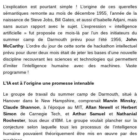
L’explication est pourtant simple ! L’origine de ces querelles
sémantiques remonte au mois de décembre 1955, l’année de la
naissance de Steve Jobs, Bill Gates, et aussi d’Isabelle Adjani, mais
sans aucun rapport avec le sujet. L’expression « intelligence
artificielle » fut proposée ce mois-là par l’un des initiateurs du
summer camp de Darmouth prévu pour l’été 1956,
John
McCarthy
. L’ordre du jour de cette sorte de hackathon intellectuel
prévu pour durer deux mois était de jeter les bases d’une nouvelle
discipline recouvrant les sciences et technologies qui permettent
d’imiter l’intelligence humaine avec des machines. Vaste
programme !
L’IA est à l’origine une promesse intenable
Le groupe de travail du summer camp de Darmouth, situé à
Hanover dans le New Hampshire, comprenait
Marvin Minsky
,
Claude Shannon
, à
l’époque au
MIT,
Allan Newell
et
Herbert
Simon
de Carnegie Tech, et
Arthur Samuel
et
Nathanial
Rochester
, tous deux d’IBM. Le groupe voulait plancher sur la
conjecture selon laquelle tous les processus de l’intelligence
humaine pouvaient théoriquement être mis en œuvre par des