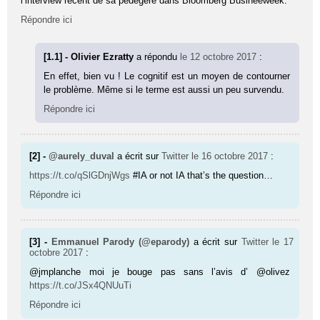
l’interview récent de sa pédégère dans Bloomberg Busineeweek.
Répondre ici
[1.1] - Olivier Ezratty
a répondu
le 12 octobre 2017
:
En effet, bien vu ! Le cognitif est un moyen de contourner
le problème. Même si le terme est aussi un peu survendu.
Répondre ici
[2] -
@aurely_duval
a écrit sur
Twitter
le 16 octobre 2017
:
https://t.co/qSlGDnjWgs
#IA or not IA that’s the question…
Répondre ici
[3] -
Emmanuel Parody (@eparody)
a écrit sur
Twitter
le 17
octobre 2017
:
@jmplanche moi je bouge pas sans l’avis d’ @olivez
https://t.co/JSx4QNUuTi
Répondre ici