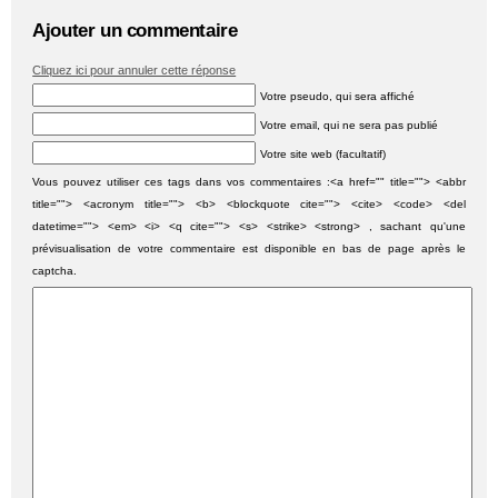
Ajouter un commentaire
Cliquez ici pour annuler cette réponse
Votre pseudo, qui sera affiché
Votre email, qui ne sera pas publié
Votre site web (facultatif)
Vous pouvez utiliser ces tags dans vos commentaires :<a href="" title=""> <abbr
title=""> <acronym title=""> <b> <blockquote cite=""> <cite> <code> <del
datetime=""> <em> <i> <q cite=""> <s> <strike> <strong> , sachant qu'une
prévisualisation de votre commentaire est disponible en bas de page après le
captcha.