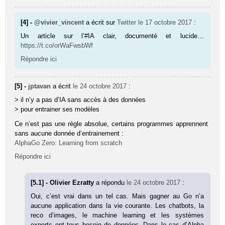
[4] -
@vivier_vincent
a écrit sur
Twitter
le 17 octobre 2017
:
Un article sur l’#IA clair, documenté et lucide…
https://t.co/orWaFwsbWf
Répondre ici
[5] -
jptavan
a écrit
le 24 octobre 2017
:
> il n’y a pas d’IA sans accès à des données
> pour entrainer ses modèles
Ce n’est pas une règle absolue, certains programmes apprennent
sans aucune donnée d’entrainement :
AlphaGo Zero: Learning from scratch
Répondre ici
[5.1] - Olivier Ezratty
a répondu
le 24 octobre 2017
:
Oui, c’est vrai dans un tel cas. Mais gagner au Go n’a
aucune application dans la vie courante. Les chatbots, la
reco d’images, le machine learning et les systèmes
experts ont tous besoin de données. Dans le cas d’Alpha