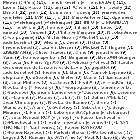
Mawas (@Pem)
(13),
Franck Revelin (@FranckAtDell)
(13),
Lionel
(12),
Pascal
(12),
anj
(12),
/Olivier
(12),
Phil Jeudy
(12),
Benoit
(12),
jean
(12),
Louis van Proosdij
(11),
jean-eudes
queffelec
(11),
LVM
(11),
jlc
(11),
Marc-Antoine
(11),
dparmen1
(11),
(@slebarque) (@slebarque)
(11),
INFO (@LINKANDEV)
(11),
FranÃ§ois
(10),
Fabrice
(10),
Filmail
(10),
babar
(10),
arnaud
(10),
Vincent
(10),
Philippe Marques
(10),
Nicolas Andre
(@corpogame)
(10),
Michel Nizon (@MichelNizon)
(10),
arderborelnot
(10),
Alexis
(9),
David
(9),
Rafael
(9),
FredericBaud
(9),
Laurent Bervas
(9),
Mickael
(9),
Hugues
(9),
ZISERMAN
(9),
Olivier Travers
(9),
Chris
(9),
jequeffelec
(9),
Yann
(9),
Fabrice Epelboin
(9),
Benjamin
(9),
BenoÃ®t Granger
(9),
laozi
(9),
Pierre YgriÃ©
(9),
(@olivez) (@olivez)
(9),
faculte
des sciences de la nature et de la vie
(9),
gepettot
(9),
arderbor elnot
(9),
Frederic
(8),
Marie
(8),
Yannick Lejeune
(8),
stephane
(8),
BScache
(8),
Michel
(8),
Daniel
(8),
Emmanuel
(8),
Jean-Philippe
(8),
startuper
(8),
Fred A.
(8),
@FredOu_
(8),
Nicolas Bry (@NicoBry)
(8),
@corpogame
(8),
fabienne billat
(@fadouce)
(8),
Bruno Lamouroux (@Dassoniou)
(8),
Lereune
(8),
~laurent
(7),
Patrice
(7),
JB
(7),
ITI
(7),
Julien Ã‰LIE
(7),
Jean-Christophe
(7),
Nicolas Guillaume
(7),
Bruno
(7),
Stanislas
(7),
Alain
(7),
Godefroy
(7),
Sebastien
(7),
Serge
Meunier
(7),
Pimpin
(7),
Lebarque StÃ©phane (@slebarque)
(7),
Jean-Renaud ROY (@jr_roy)
(7),
Pascal Lechevallier
(@PLechevallier)
(7),
veille innovation (@vinno47)
(7),
YAN
THOINET (@YanThoinet)
(7),
Fabien RAYNAUD
(@FabienRaynaud)
(7),
Partech Shaker (@PartechShaker)
(7),
Legend
(6),
Romain
(6),
JÃ©rÃ´me
(6),
Paul
(6),
Eric
(6),
Serge