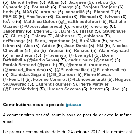
(6),
Benoit Felten
(6),
Alban
(6),
Jacques
(6),
sebou
(6),
Cybereric
(6),
Poussah
(6),
Energo
(6),
Bonjour Bonjour
(6),
boris
(6),
MAS
(6),
antoine
(6),
canard65
(6),
Richard T
(6),
PEAI60
(6),
Free4ever
(6),
Guerric
(6),
Richard
(6),
tvtweet
(6),
loÃ¯c
(6),
Matthieu Dufour (@_matthieudufour)
(6),
Nathalie
Gasnier (@ObservaEmpresa)
(6),
romu
(6),
cheramy
(6),
Jasontrisy
(6),
EtienneL
(5),
DJM
(5),
Tristan
(5),
StÃ©phane
(5),
Gilles
(5),
Thierry
(5),
Alphonse
(5),
apbianco
(5),
dePassage
(5),
Sans_importance
(5),
AurÃ©lien
(5),
herve
lebret
(5),
Alex
(5),
Adrien
(5),
Jean-Denis
(5),
NM
(5),
Nicolas
Chevallier
(5),
jdo
(5),
Youssef
(5),
Renaud
(5),
Alain Raynaud
(5),
mmathieum
(5),
(@bvanryb) (@bvanryb)
(5),
Boris
DefrÃ©ville (@AudioSense)
(5),
cedric naux (@cnaux)
(5),
Patrick Bertrand (@pck_b)
(5),
(@arnaud_thurudev)
(@arnaud_thurudev)
(5),
(@PLechevallier) (@PLechevallier)
(5),
Stanislas Segard (@El_Stanou)
(5),
Pierre Mawas
(@PemLT)
(5),
Fabrice Camurat (@fabricecamurat)
(5),
Hugues
SÃ©vÃ©rac
(5),
Laurent Fournier
(5),
Pierre Metivier
(@PierreMetivier)
(5),
Hugues Severac
(5),
hervet
(5),
Joel
(5)
Contributions sous le pseudo
jptavan
4 commentaires ont été soumis sous ce pseudo et avec le même
email.
Le premier commentaire date du 24 octobre 2017 et le dernier est