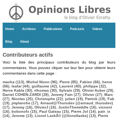
Home
Archives
Publications
Podcasts
Videos
Blog
About
Contributeurs actifs
Voici la liste des principaux contributeurs du blog par leurs
commentaires. Vous pouvez cliquer sur leur lien pour obtenir leurs
commentaires dans cette page :
macha
(113),
Michel Nizon
(96),
Pierre
(85),
Fabien
(66),
herve
(66),
leafar
(44),
guillaume
(42),
Laurent
(40),
philippe
(32),
Herve Kabla
(30),
rthomas
(30),
Sylvain
(29),
Olivier Auber
(29),
Daniel COHEN-ZARDI
(28),
Jeremy Fain
(27),
Olivier
(27),
Marc
(27),
Nicolas
(25),
Christophe
(22),
julien
(19),
Patrick
(19),
Fab
(19),
jmplanche
(17),
Arnaud@Thurudev (@arnaud_thurudev)
(17),
Jeremy
(16),
OlivierJ
(16),
JustinThemiddle
(16),
vicnent
(16),
bobonofx
(15),
Paul Gateau
(15),
Pierre Jol
(14),
patr_ix
(14),
Jerome
(13),
Lionel LaskÃ© (@lionellaske)
(13),
Pierre