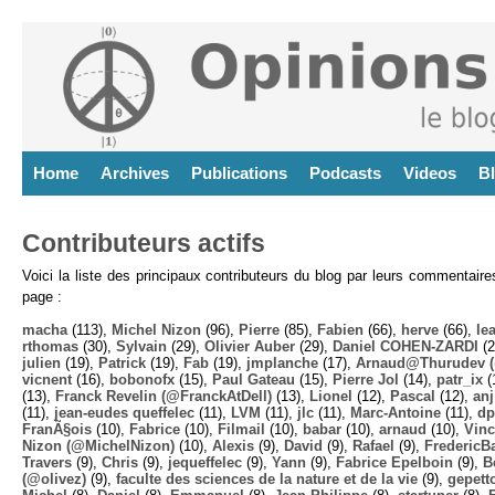
Home
Archives
Publications
Podcasts
Videos
B
Contributeurs actifs
Voici la liste des principaux contributeurs du blog par leurs commentair
page :
macha
(113),
Michel Nizon
(96),
Pierre
(85),
Fabien
(66),
herve
(66),
lea
rthomas
(30),
Sylvain
(29),
Olivier Auber
(29),
Daniel COHEN-ZARDI
(2
julien
(19),
Patrick
(19),
Fab
(19),
jmplanche
(17),
Arnaud@Thurudev (
vicnent
(16),
bobonofx
(15),
Paul Gateau
(15),
Pierre Jol
(14),
patr_ix
(
(13),
Franck Revelin (@FranckAtDell)
(13),
Lionel
(12),
Pascal
(12),
anj
(11),
jean-eudes queffelec
(11),
LVM
(11),
jlc
(11),
Marc-Antoine
(11),
dp
FranÃ§ois
(10),
Fabrice
(10),
Filmail
(10),
babar
(10),
arnaud
(10),
Vinc
Nizon (@MichelNizon)
(10),
Alexis
(9),
David
(9),
Rafael
(9),
FredericB
Travers
(9),
Chris
(9),
jequeffelec
(9),
Yann
(9),
Fabrice Epelboin
(9),
B
(@olivez)
(9),
faculte des sciences de la nature et de la vie
(9),
gepett