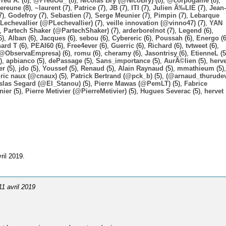
Fred A.
(8),
@FredOu_
(8),
Nicolas Bry (@NicoBry)
(8),
@corpogame
(8),
ereune
(8),
~laurent
(7),
Patrice
(7),
JB
(7),
ITI
(7),
Julien Ã‰LIE
(7),
Jean-
7),
Godefroy
(7),
Sebastien
(7),
Serge Meunier
(7),
Pimpin
(7),
Lebarque
Lechevallier (@PLechevallier)
(7),
veille innovation (@vinno47)
(7),
YAN
),
Partech Shaker (@PartechShaker)
(7),
arderborelnot
(7),
Legend
(6),
6),
Alban
(6),
Jacques
(6),
sebou
(6),
Cybereric
(6),
Poussah
(6),
Energo
(6
hard T
(6),
PEAI60
(6),
Free4ever
(6),
Guerric
(6),
Richard
(6),
tvtweet
(6),
 (@ObservaEmpresa)
(6),
romu
(6),
cheramy
(6),
Jasontrisy
(6),
EtienneL
(5
),
apbianco
(5),
dePassage
(5),
Sans_importance
(5),
AurÃ©lien
(5),
herv
er
(5),
jdo
(5),
Youssef
(5),
Renaud
(5),
Alain Raynaud
(5),
mmathieum
(5),
ric naux (@cnaux)
(5),
Patrick Bertrand (@pck_b)
(5),
(@arnaud_thurudev
slas Segard (@El_Stanou)
(5),
Pierre Mawas (@PemLT)
(5),
Fabrice
nier
(5),
Pierre Metivier (@PierreMetivier)
(5),
Hugues Severac
(5),
hervet
ril 2019.
 11 avril 2019