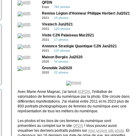
QFDN
Expo
791 photos
Remise Légion d'Honneur Philippe Herbert Jul2021
2021
15 photos
Vivatech Jun2021
2021
120 photos
Visite C2N Palaiseau Mar2021
2021
17 photos
Annonce Stratégie Quantique C2N Jan2021
2021
137 photos
Maison Bergès Jul2020
2020
54 photos
Grenoble Jul2020
2020
22 photos
Avec Marie-Anne Magnac, j'ai lancé
#QFDN
, l'initiative de
valorisation de femmes du numérique par la photo. Elle circule dans
différentes manifestations. J'ai réalisé entre 2011 et mi 2023 plus de
800 portraits photographiques de femmes du numérique avec une
représentation de tous les métiers du numérique.
Les photos et les bios de ces femmes du numérique sont
présentées au complet sur le site
QFDN
! Vous pouvez aussi
visualiser les derniers portraits publiés sur
mon propre site photo
. Et
ci-dessous, les 16 derniers par date de prise de vue, les vignettes