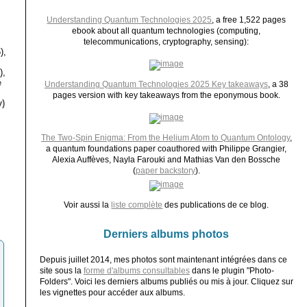
Understanding Quantum Technologies 2025
, a free 1,522 pages
ebook about all quantum technologies (computing,
telecommunications, cryptography, sensing):
),
),
e
Understanding Quantum Technologies 2025 Key takeaways
, a 38
pages version with key takeaways from the eponymous book.
)
The Two-Spin Enigma: From the Helium Atom to Quantum Ontology
,
a quantum foundations paper coauthored with Philippe Grangier,
Alexia Auffèves, Nayla Farouki and Mathias Van den Bossche
(
paper backstory
).
Voir aussi la
liste complète
des publications de ce blog.
Derniers albums photos
Depuis juillet 2014, mes photos sont maintenant intégrées dans ce
site sous la
forme d'albums consultables
dans le plugin "Photo-
Folders". Voici les derniers albums publiés ou mis à jour. Cliquez sur
les vignettes pour accéder aux albums.