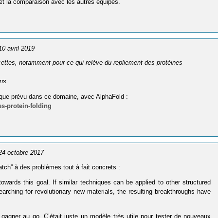
r et la comparaison avec les autres équipes.
 10 avril 2019
ttes, notamment pour ce qui relève du repliement des protéines
ns.
 que prévu dans ce domaine, avec AlphaFold :
s-protein-folding
 24 octobre 2017
ch” à des problèmes tout à fait concrets :
 towards this goal. If similar techniques can be applied to other structured
arching for revolutionary new materials, the resulting breakthroughs have
 gagner au go. C’était juste un modèle très utile pour tester de nouveaux