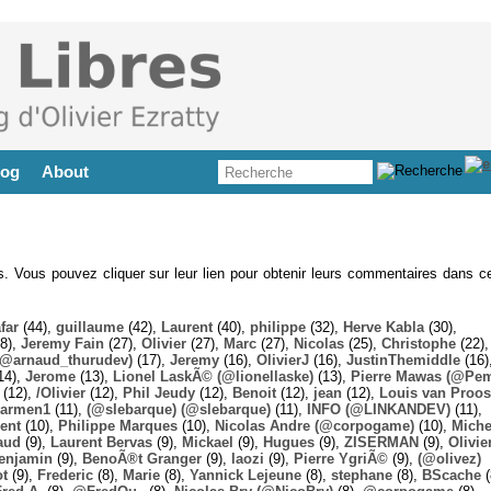
log
About
es. Vous pouvez cliquer sur leur lien pour obtenir leurs commentaires dans ce
far
(44),
guillaume
(42),
Laurent
(40),
philippe
(32),
Herve Kabla
(30),
8),
Jeremy Fain
(27),
Olivier
(27),
Marc
(27),
Nicolas
(25),
Christophe
(22),
@arnaud_thurudev)
(17),
Jeremy
(16),
OlivierJ
(16),
JustinThemiddle
(16)
14),
Jerome
(13),
Lionel LaskÃ© (@lionellaske)
(13),
Pierre Mawas (@Pe
(12),
/Olivier
(12),
Phil Jeudy
(12),
Benoit
(12),
jean
(12),
Louis van Proos
armen1
(11),
(@slebarque) (@slebarque)
(11),
INFO (@LINKANDEV)
(11),
ent
(10),
Philippe Marques
(10),
Nicolas Andre (@corpogame)
(10),
Miche
aud
(9),
Laurent Bervas
(9),
Mickael
(9),
Hugues
(9),
ZISERMAN
(9),
Olivie
enjamin
(9),
BenoÃ®t Granger
(9),
laozi
(9),
Pierre YgriÃ©
(9),
(@olivez)
ot
(9),
Frederic
(8),
Marie
(8),
Yannick Lejeune
(8),
stephane
(8),
BScache
(