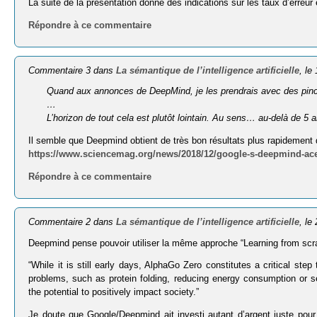
La suite de la présentation donne des indications sur les taux d’erreu
Répondre à ce commentaire
Commentaire 3 dans
La sémantique de l’intelligence artificielle
, le
Quand aux annonces de DeepMind, je les prendrais avec des pince
…
L’horizon de tout cela est plutôt lointain. Au sens… au-delà de 5 a
Il semble que Deepmind obtient de très bon résultats plus rapidement
https://www.sciencemag.org/news/2018/12/google-s-deepmind-ace
Répondre à ce commentaire
Commentaire 2 dans
La sémantique de l’intelligence artificielle
, le
Deepmind pense pouvoir utiliser la même approche “Learning from scrat
“While it is still early days, AlphaGo Zero constitutes a critical step
problems, such as protein folding, reducing energy consumption or se
the potential to positively impact society.”
Je doute que Google/Deepmind ait investi autant d’argent juste pour