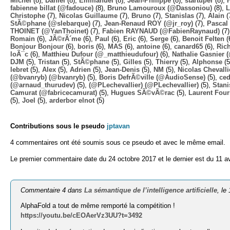
Michel
(8),
Daniel
(8),
Emmanuel
(8),
Jean-Philippe
(8),
startuper
(8),
fabienne billat (@fadouce)
(8),
Bruno Lamouroux (@Dassoniou)
(8),
L
Christophe
(7),
Nicolas Guillaume
(7),
Bruno
(7),
Stanislas
(7),
Alain
(
StÃ©phane (@slebarque)
(7),
Jean-Renaud ROY (@jr_roy)
(7),
Pascal 
THOINET (@YanThoinet)
(7),
Fabien RAYNAUD (@FabienRaynaud)
(7
Romain
(6),
JÃ©rÃ´me
(6),
Paul
(6),
Eric
(6),
Serge
(6),
Benoit Felten
(
Bonjour Bonjour
(6),
boris
(6),
MAS
(6),
antoine
(6),
canard65
(6),
Ric
loÃ¯c
(6),
Matthieu Dufour (@_matthieudufour)
(6),
Nathalie Gasnier
DJM
(5),
Tristan
(5),
StÃ©phane
(5),
Gilles
(5),
Thierry
(5),
Alphonse
(5
lebret
(5),
Alex
(5),
Adrien
(5),
Jean-Denis
(5),
NM
(5),
Nicolas Chevalli
(@bvanryb) (@bvanryb)
(5),
Boris DefrÃ©ville (@AudioSense)
(5),
ced
(@arnaud_thurudev)
(5),
(@PLechevallier) (@PLechevallier)
(5),
Stani
Camurat (@fabricecamurat)
(5),
Hugues SÃ©vÃ©rac
(5),
Laurent Four
(5),
Joel
(5),
arderbor elnot
(5)
Contributions sous le pseudo
jptavan
4 commentaires ont été soumis sous ce pseudo et avec le même email.
Le premier commentaire date du 24 octobre 2017 et le dernier est du 11 av
Commentaire 4 dans
La sémantique de l’intelligence artificielle
, le
AlphaFold a tout de même remporté la compétition !
https://youtu.be/cEOAerVz3UU?t=3492