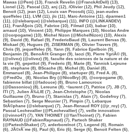
Mawas (@Pem)
(13),
Franck Revelin (@FranckAtDell)
(13),
Lionel
(12),
Pascal
(12),
anj
(12),
/Olivier
(12),
Phil Jeudy
(12),
Benoit
(12),
jean
(12),
Louis van Proosdij
(11),
jean-eudes
queffelec
(11),
LVM
(11),
jlc
(11),
Marc-Antoine
(11),
dparmen1
(11),
(@slebarque) (@slebarque)
(11),
INFO (@LINKANDEV)
(11),
FranÃ§ois
(10),
Fabrice
(10),
Filmail
(10),
babar
(10),
arnaud
(10),
Vincent
(10),
Philippe Marques
(10),
Nicolas Andre
(@corpogame)
(10),
Michel Nizon (@MichelNizon)
(10),
Alexis
(9),
David
(9),
Rafael
(9),
FredericBaud
(9),
Laurent Bervas
(9),
Mickael
(9),
Hugues
(9),
ZISERMAN
(9),
Olivier Travers
(9),
Chris
(9),
jequeffelec
(9),
Yann
(9),
Fabrice Epelboin
(9),
Benjamin
(9),
BenoÃ®t Granger
(9),
laozi
(9),
Pierre YgriÃ©
(9),
(@olivez) (@olivez)
(9),
faculte des sciences de la nature et de
la vie
(9),
gepettot
(9),
Frederic
(8),
Marie
(8),
Yannick Lejeune
(8),
stephane
(8),
BScache
(8),
Michel
(8),
Daniel
(8),
Emmanuel
(8),
Jean-Philippe
(8),
startuper
(8),
Fred A.
(8),
@FredOu_
(8),
Nicolas Bry (@NicoBry)
(8),
@corpogame
(8),
fabienne billat (@fadouce)
(8),
Bruno Lamouroux
(@Dassoniou)
(8),
Lereune
(8),
~laurent
(7),
Patrice
(7),
JB
(7),
ITI
(7),
Julien Ã‰LIE
(7),
Jean-Christophe
(7),
Nicolas
Guillaume
(7),
Bruno
(7),
Stanislas
(7),
Alain
(7),
Godefroy
(7),
Sebastien
(7),
Serge Meunier
(7),
Pimpin
(7),
Lebarque
StÃ©phane (@slebarque)
(7),
Jean-Renaud ROY (@jr_roy)
(7),
Pascal Lechevallier (@PLechevallier)
(7),
veille innovation
(@vinno47)
(7),
YAN THOINET (@YanThoinet)
(7),
Fabien
RAYNAUD (@FabienRaynaud)
(7),
Partech Shaker
(@PartechShaker)
(7),
arderborelnot
(7),
Legend
(6),
Romain
(6),
JÃ©rÃ´me
(6),
Paul
(6),
Eric
(6),
Serge
(6),
Benoit Felten
(6),