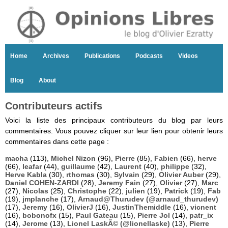
Home
Archives
Publications
Podcasts
Videos
Blog
About
Contributeurs actifs
Voici la liste des principaux contributeurs du blog par leurs
commentaires. Vous pouvez cliquer sur leur lien pour obtenir leurs
commentaires dans cette page :
macha
(113),
Michel Nizon
(96),
Pierre
(85),
Fabien
(66),
herve
(66),
leafar
(44),
guillaume
(42),
Laurent
(40),
philippe
(32),
Herve Kabla
(30),
rthomas
(30),
Sylvain
(29),
Olivier Auber
(29),
Daniel COHEN-ZARDI
(28),
Jeremy Fain
(27),
Olivier
(27),
Marc
(27),
Nicolas
(25),
Christophe
(22),
julien
(19),
Patrick
(19),
Fab
(19),
jmplanche
(17),
Arnaud@Thurudev (@arnaud_thurudev)
(17),
Jeremy
(16),
OlivierJ
(16),
JustinThemiddle
(16),
vicnent
(16),
bobonofx
(15),
Paul Gateau
(15),
Pierre Jol
(14),
patr_ix
(14),
Jerome
(13),
Lionel LaskÃ© (@lionellaske)
(13),
Pierre