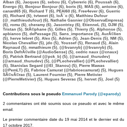
Alban
(6),
Jacques
(6),
sebou
(6),
Cybereric
(6),
Poussah
(6),
Energo
(6),
Bonjour Bonjour
(6),
boris
(6),
MAS
(6),
antoine
(6),
canard65
(6),
Richard T
(6),
PEAI60
(6),
Free4ever
(6),
Guerric
(6),
Richard
(6),
tvtweet
(6),
loÃ¯c
(6),
Matthieu Dufour
(@_matthieudufour)
(6),
Nathalie Gasnier (@ObservaEmpresa)
(6),
romu
(6),
cheramy
(6),
Jasontrisy
(6),
EtienneL
(5),
DJM
(5),
Tristan
(5),
StÃ©phane
(5),
Gilles
(5),
Thierry
(5),
Alphonse
(5),
apbianco
(5),
dePassage
(5),
Sans_importance
(5),
AurÃ©lien
(5),
herve lebret
(5),
Alex
(5),
Adrien
(5),
Jean-Denis
(5),
NM
(5),
Nicolas Chevallier
(5),
jdo
(5),
Youssef
(5),
Renaud
(5),
Alain
Raynaud
(5),
mmathieum
(5),
(@bvanryb) (@bvanryb)
(5),
Boris DefrÃ©ville (@AudioSense)
(5),
cedric naux (@cnaux)
(5),
Patrick Bertrand (@pck_b)
(5),
(@arnaud_thurudev)
(@arnaud_thurudev)
(5),
(@PLechevallier) (@PLechevallier)
(5),
Stanislas Segard (@El_Stanou)
(5),
Pierre Mawas
(@PemLT)
(5),
Fabrice Camurat (@fabricecamurat)
(5),
Hugues
SÃ©vÃ©rac
(5),
Laurent Fournier
(5),
Pierre Metivier
(@PierreMetivier)
(5),
Hugues Severac
(5),
hervet
(5),
Joel
(5)
Contributions sous le pseudo
Emmanuel Parody (@eparody)
2 commentaires ont été soumis sous ce pseudo et avec le même
email.
Le premier commentaire date du 19 mai 2014 et le dernier est du
17 octobre 2017.