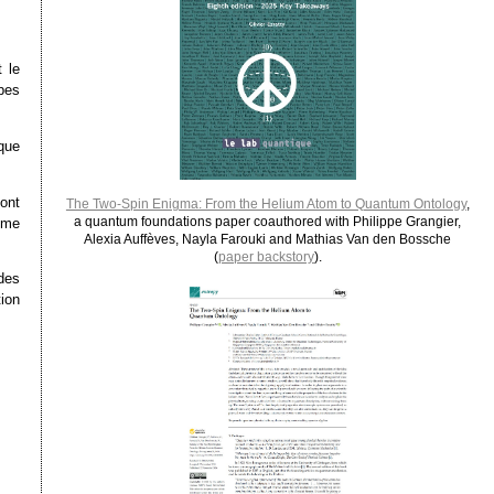
 le
pes
que
ont
The Two-Spin Enigma: From the Helium Atom to Quantum Ontology
,
a quantum foundations paper coauthored with Philippe Grangier,
mme
Alexia Auffèves, Nayla Farouki and Mathias Van den Bossche
(
paper backstory
).
 des
ion