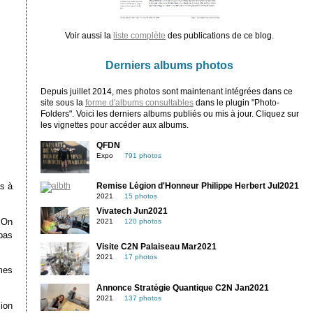
Voir aussi la
liste complète
des publications de ce blog.
Derniers albums photos
Depuis juillet 2014, mes photos sont maintenant intégrées dans ce
site sous la
forme d'albums consultables
dans le plugin "Photo-
Folders". Voici les derniers albums publiés ou mis à jour. Cliquez sur
les vignettes pour accéder aux albums.
QFDN
Expo
791 photos
as à
Remise Légion d'Honneur Philippe Herbert Jul2021
2021
15 photos
Vivatech Jun2021
. On
2021
120 photos
 pas
Visite C2N Palaiseau Mar2021
2021
17 photos
mes
Annonce Stratégie Quantique C2N Jan2021
2021
137 photos
sion