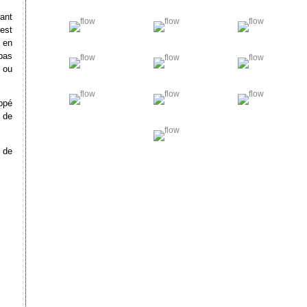
ant
est
 en
 pas
 ou
ppé
 de
s de