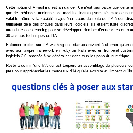
Cette notion d’IA washing est à nuancer. Ce n’est pas parce que certaine
que de méthodes anciennes de machine learning sans réseaux de neurone
valable même si la société a ajouté en cours de route de l’IA à son disc
utilisaient déjà des briques dans leurs logiciels. Ils étaient juste disc
attendu le deep learning pour se développer. Nombre d’entreprises du num
30 ans aux techniques de l’IA.
Enfoncer le clou sur l’IA washing des startups revient à affirmer qu’un
avec son propre framework en Ruby on Rails avec un front-end custom e
logiciels 2.0, amenée à se généraliser dans tous les pans du numérique.
Reste à définir “une IA”, qui est toujours un assemblage de plusieurs com
près pour appréhender les morceaux d’IA qu’elle exploite et l’impact qu’ils 