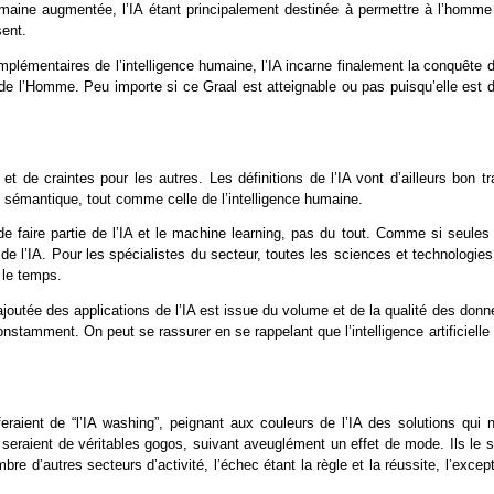
umaine augmentée, l’IA étant principalement destinée à permettre à l’homme
sent.
mplémentaires de l’intelligence humaine, l’IA incarne finalement la conquête 
lle de l’Homme. Peu importe si ce Graal est atteignable ou pas puisqu’elle est 
et de craintes pour les autres. Les définitions de l’IA vont d’ailleurs bon tr
ille sémantique, tout comme celle de l’intelligence humaine.
de faire partie de l’IA et le machine learning, pas du tout. Comme si seules
e l’IA. Pour les spécialistes du secteur, toutes les sciences et technologie
 le temps.
ajoutée des applications de l’IA est issue du volume et de la qualité des don
nstamment. On peut se rassurer en se rappelant que l’intelligence artificielle
feraient de “l’IA washing”, peignant aux couleurs de l’IA des solutions qui 
 seraient de véritables gogos, suivant aveuglément un effet de mode. Ils le 
 d’autres secteurs d’activité, l’échec étant la règle et la réussite, l’excep