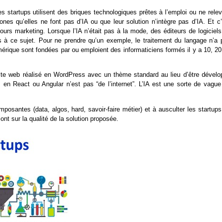
s startups utilisent des briques technologiques prêtes à l’emploi ou ne relev
s qu’elles ne font pas d’IA ou que leur solution n’intègre pas d’IA. Et c’
ours marketing. Lorsque l’IA n’était pas à la mode, des éditeurs de logiciels
rets à ce sujet. Pour ne prendre qu’un exemple, le traitement du langage n’a
érique sont fondées par ou emploient des informaticiens formés il y a 10, 20
 site web réalisé en WordPress avec un thème standard au lieu d’être dévelo
n React ou Angular n’est pas “de l’internet”. L’IA est une sorte de vague
posantes (data, algos, hard, savoir-faire métier) et à ausculter les startup
ont sur la qualité de la solution proposée.