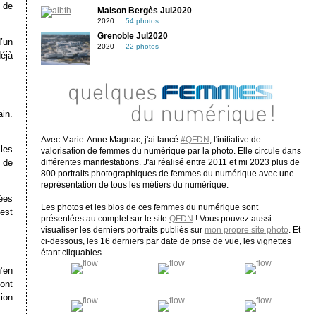
 de
Maison Bergès Jul2020
2020
54 photos
Grenoble Jul2020
d’un
2020
22 photos
déjà
ain.
Avec Marie-Anne Magnac, j'ai lancé
#QFDN
, l'initiative de
 les
valorisation de femmes du numérique par la photo. Elle circule dans
s de
différentes manifestations. J'ai réalisé entre 2011 et mi 2023 plus de
800 portraits photographiques de femmes du numérique avec une
représentation de tous les métiers du numérique.
nées
Les photos et les bios de ces femmes du numérique sont
 est
présentées au complet sur le site
QFDN
! Vous pouvez aussi
visualiser les derniers portraits publiés sur
mon propre site photo
. Et
ci-dessous, les 16 derniers par date de prise de vue, les vignettes
étant cliquables.
n’en
sont
tion