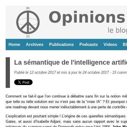
Home
Archives
Publications
Podcasts
Videos
B
La sémantique de l’intelligence artifi
Publié le 12 octobre 2017 et mis à jour le 24 octobre 2017 -
15 comm
Comment se fait-il que l’on continue à débattre sans fin sur la notion mêm
que telle ou telle solution est ou n’est pas de la “vraie IA” ? Et pourquoi ce
une roadmap devant nous mener inéluctablement à une perte de contrôle
L’explication est pourtant simple ! L’origine de ces querelles sémantiqu
Gates, et aussi d’Isabelle Adjani, mais sans aucun rapport avec le sujet.
initiateurs du summer camp de Darmouth prévu pour l’été 1956,
John Mc