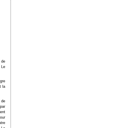
e de
 Le
ègre
t la
 de
 par
ent
our
utre