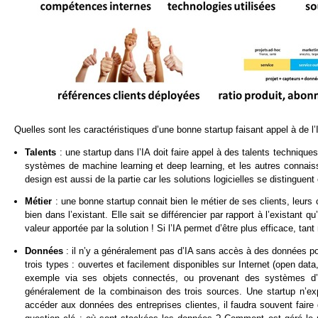
Quelles sont les caractéristiques d’une bonne startup faisant appel à de l
Talents
: une startup dans l’IA doit faire appel à des talents techniqu
systèmes de machine learning et deep learning, et les autres connaiss
design est aussi de la partie car les solutions logicielles se distinguen
Métier
: une bonne startup connait bien le métier de ses clients, leurs c
bien dans l’existant. Elle sait se différencier par rapport à l’existant q
valeur apportée par la solution ! Si l’IA permet d’être plus efficace, tant
Données
: il n’y a généralement pas d’IA sans accès à des données po
trois types : ouvertes et facilement disponibles sur Internet (open da
exemple via ses objets connectés, ou provenant des systèmes d’inf
généralement de la combinaison des trois sources. Une startup n’exp
accéder aux données des entreprises clientes, il faudra souvent faire 