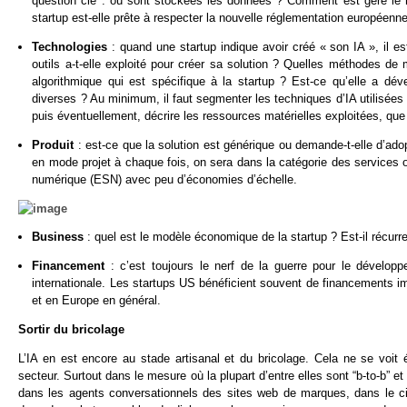
question clé : où sont stockées les données ? Comment est géré le res
startup est-elle prête à respecter la nouvelle réglementation europée
Technologies
: quand une startup indique avoir créé « son IA », il e
outils a-t-elle exploité pour créer sa solution ? Quelles méthodes de
algorithmique qui est spécifique à la startup ? Est-ce qu’elle a dév
diverses ? Au minimum, il faut segmenter les techniques d’IA utilisées
puis éventuellement, décrire les ressources matérielles exploitées, que
Produit
: est-ce que la solution est générique ou demande-t-elle d’ad
en mode projet à chaque fois, on sera dans la catégorie des services out
numérique (ESN) avec peu d’économies d’échelle.
Business
: quel est le modèle économique de la startup ? Est-il récur
Financement
: c’est toujours le nerf de la guerre pour le dévelop
internationale. Les startups US bénéficient souvent de financements i
et en Europe en général.
Sortir du bricolage
L’IA en est encore au stade artisanal et du bricolage. Cela ne se voit 
secteur. Surtout dans le mesure où la plupart d’entre elles sont “b-to-b” 
dans les agents conversationnels des sites web de marques, dans le ci