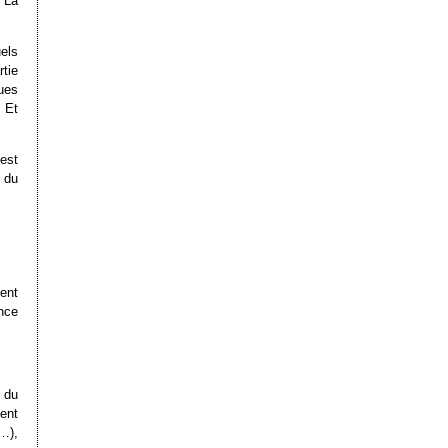
 La
els
tie
ues
. Et
est
s du
.
ent
nce
 du
ment
…),