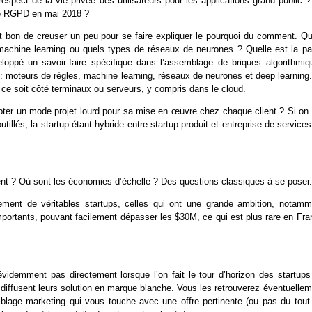
pect de la vie privée des utilisateurs pour les applications grand public ?
nne RGPD en mai 2018 ?
st bon de creuser un peu pour se faire expliquer le pourquoi du comment. Qu
 machine learning ou quels types de réseaux de neurones ? Quelle est la par
eloppé un savoir-faire spécifique dans l’assemblage de briques algorithmiq
 : moteurs de règles, machine learning, réseaux de neurones et deep learning
 ce soit côté terminaux ou serveurs, y compris dans le cloud.
opter un mode projet lourd pour sa mise en œuvre chez chaque client ? Si on 
illés, la startup étant hybride entre startup produit et entreprise de service
rent ? Où sont les économies d’échelle ? Des questions classiques à se poser
pement de véritables startups, celles qui ont une grande ambition, notamm
mportants, pouvant facilement dépasser les $30M, ce qui est plus rare en Fra
évidemment pas directement lorsque l’on fait le tour d’horizon des startups
et diffusent leurs solution en marque blanche. Vous les retrouverez éventuelle
blage marketing qui vous touche avec une offre pertinente (ou pas du tout