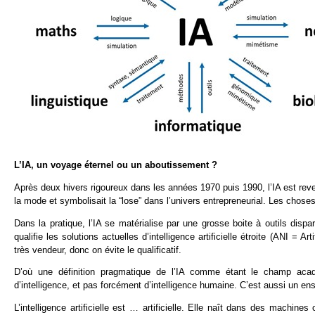
L’IA, un voyage éternel ou un aboutissement ?
Après deux hivers rigoureux dans les années 1970 puis 1990, l’IA est reven
la mode et symbolisait la “lose” dans l’univers entrepreneurial. Les chose
Dans la pratique, l’IA se matérialise par une grosse boite à outils dispa
qualifie les solutions actuelles d’intelligence artificielle étroite (ANI = A
très vendeur, donc on évite le qualificatif.
D’où une définition pragmatique de l’IA comme étant le champ acadé
d’intelligence, et pas forcément d’intelligence humaine. C’est aussi un e
L’intelligence artificielle est … artificielle. Elle naît dans des machine