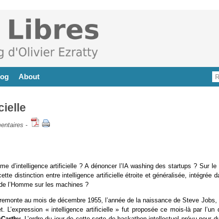
log
About
cielle
entaires
-
e d’intelligence artificielle ? A dénoncer l’IA washing des startups ? Sur le 
tte distinction entre intelligence artificielle étroite et généralisée, intégrée 
 de l’Homme sur les machines ?
es remonte au mois de décembre 1955, l’année de la naissance de Steve Jobs, B
 L’expression « intelligence artificielle » fut proposée ce mois-là par l’un
Carthy
. L’ordre du jour de cette sorte de hackathon intellectuel prévu pour d