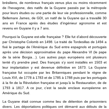
brésiliens, de nombreux français venus plus ou moins récemment
de l’hexagone, des natifs de la Guyane passés par la métropole
pour leurs études ou une partie de leur vie professionnelle, comme
Bellemare James, de GDI, un natif de la Guyane qui a travaillé 30
ans en France après des études d’ingénieur agronome et est
revenu en Guyane il y a 7 ans.
Pourquoi la Guyane est-elle française ? Elle fut d’abord découverte
par Christophe Colomb en 1498. Le traité de Tordesillas de 1494 a
fixé le partage de l’Amérique du Sud entre espagnols et portugais
après une décision approximative du pape Alexandre VI (le pape
de la série Borgia…). Les autres pays européens ont plusieurs
tenté d’y prendre pied. Des français s’y sont installés en 1503 et
leur implantation y est devenue définitive en 1673. La Guyane
française fut occupée par les Britanniques pendant le règne de
Louis XVI, de 1778 à 1783 et de 1785 à 1788 puis par les portugais
à la fin de la Révolution française et jusqu’à la Restauration, de de
1793 à 1817. A ce jour, c’est la seule enclave européenne en
Amérique du Sud.
La Guyane était connue comme lieu de détention de prisonniers
divers. Les déportations politiques ont démarré aux débuts de la