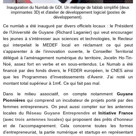
Inauguration du Numlab de GDI. Un mélange de fablab simplifié (deux
imprimantes 3D) et d'atelier de développement logiciel (postes de
développement).
Ce numlab a été inauguré par divers officiels locaux : le Président
de l’Université de Guyane (Richard Laganier) qui veut encourager
les jeunes à s’intéresser aux sciences et technologies, le Recteur
qui interpelait le MEDEF local en réclamant ce qui peut
s’apparenter à de l’innovation ouverte, le Conseiller Territorial
délégué à l’aménagement numérique du territoire, Jocelin Ho-Tin-
Noé, assez fort en verbe et en sous-entendus. Le Numab a été
financé par des fonds divers, le FEDER européen, le CNES ainsi
que les Programmes d’Investissements d’Avenir. J’ai noté un
montant total supérieur à 1m€. Ce qui fait pas mal.
Dans le milieu associatif, on compte notamment
Guyane
Pionnières
qui comprend un incubateur de projets porté par des
femmes entrepreneurs. On peut aussi compter sur les antennes
locales du
Réseau Guyane Entreprendre
et
Initiative France
(avec
trois antennes locales
) qui proposent des prêts d’honneur
et de l’accompagnement. Cela concerne toutes les formes
d’entrepreneuriat, la partie numérique et startups en représentant