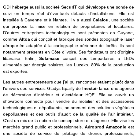
GDI héberge aussi la société
SecurIT
qui développe une sonde de
suivi en temps réel d’éventuels défauts d’installations. Elle est
installée à Cayenne et à Nantes. Il y a aussi
Calalou
, une société
qui propose la mise en relation de propriétaires et locataires.
D’autres entreprises technologiques sont présentes en Guyane,
comme
Altoa
qui conçoit et fabrique des sondes topographie laser
aéroportée adaptée à la cartographie aérienne de forêts. Ils sont
notamment présents en Côte d’Ivoire. Ses fondateurs ont d’origine
libanaise. Enfin,
Solamase
conçoit des lampadaires à LEDs
alimentés par énergie solaires, les Luzeko. 80% de la production
est exportée.
Les autres entrepreneurs que j’ai pu rencontrer étaient plutôt dans
l’univers des services. Gladys Epailly de
Inextair
lance une agence
de décoration d’intérieur et d’extérieur HQE. Elle va ouvrir un
showroom connecté pour vendre du mobilier et des accessoires
technologiques et dépolluants, notamment des solutions végétales
dépolluantes et des outils d’audit de la qualité de l’air intérieur.
C’est un mix de la notion de concept store et d’agence. Elle vise les
marchés grand public et professionnels.
Aéroprod Amazonie
est
une société de service de pilotage de drones professionnels,