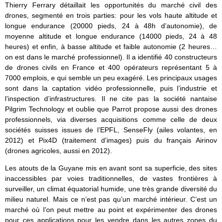
Thierry Ferrary détaillait les opportunités du marché civil des
drones, segmenté en trois parties: pour les vols haute altitude et
longue endurance (20000 pieds, 24 à 48h d’autonomie), de
moyenne altitude et longue endurance (14000 pieds, 24 à 48
heures) et enfin, à basse altitude et faible autonomie (2 heures…
on est dans le marché professionnel). Il a identifié 40 constructeurs
de drones civils en France et 400 opérateurs représentant 5 à
7000 emplois, e qui semble un peu exagéré. Les principaux usages
sont dans la captation vidéo professionnelle, puis l’industrie et
l’inspection d’infrastructures. Il ne cite pas la société nantaise
Pilgrim Technology et oublie que Parrot propose aussi des drones
professionnels, via diverses acquisitions comme celle de deux
sociétés suisses issues de l’EPFL, SenseFly (ailes volantes, en
2012) et Pix4D (traitement d’images) puis du français Airinov
(drones agricoles, aussi en 2012).
Les atouts de la Guyane mis en avant sont sa superficie, des sites
inaccessibles par voies traditionnelles, de vastes frontières à
surveiller, un climat équatorial humide, une très grande diversité du
milieu naturel. Mais ce n’est pas qu’un marché intérieur. C’est un
marché où l’on peut mettre au point et expérimenter des drones
pour ces applications pour les vendre dans les autres zones du