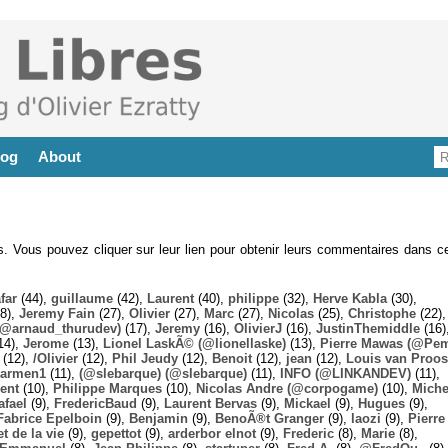
log
About
es. Vous pouvez cliquer sur leur lien pour obtenir leurs commentaires dans ce
far
(44),
guillaume
(42),
Laurent
(40),
philippe
(32),
Herve Kabla
(30),
8),
Jeremy Fain
(27),
Olivier
(27),
Marc
(27),
Nicolas
(25),
Christophe
(22),
@arnaud_thurudev)
(17),
Jeremy
(16),
OlivierJ
(16),
JustinThemiddle
(16)
14),
Jerome
(13),
Lionel LaskÃ© (@lionellaske)
(13),
Pierre Mawas (@Pe
(12),
/Olivier
(12),
Phil Jeudy
(12),
Benoit
(12),
jean
(12),
Louis van Proos
armen1
(11),
(@slebarque) (@slebarque)
(11),
INFO (@LINKANDEV)
(11),
ent
(10),
Philippe Marques
(10),
Nicolas Andre (@corpogame)
(10),
Miche
afael
(9),
FredericBaud
(9),
Laurent Bervas
(9),
Mickael
(9),
Hugues
(9),
Fabrice Epelboin
(9),
Benjamin
(9),
BenoÃ®t Granger
(9),
laozi
(9),
Pierre
t de la vie
(9),
gepettot
(9),
arderbor elnot
(9),
Frederic
(8),
Marie
(8),