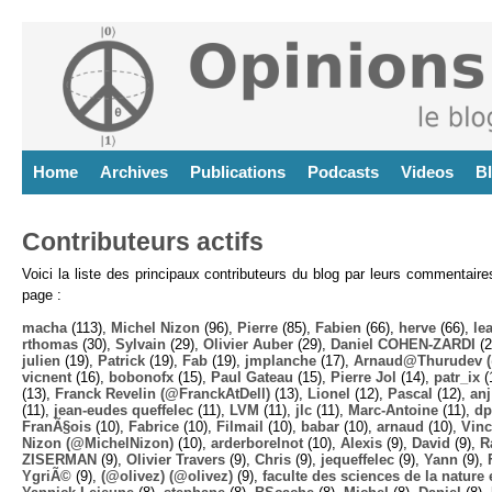
Home
Archives
Publications
Podcasts
Videos
B
Contributeurs actifs
Voici la liste des principaux contributeurs du blog par leurs commentair
page :
macha
(113),
Michel Nizon
(96),
Pierre
(85),
Fabien
(66),
herve
(66),
lea
rthomas
(30),
Sylvain
(29),
Olivier Auber
(29),
Daniel COHEN-ZARDI
(2
julien
(19),
Patrick
(19),
Fab
(19),
jmplanche
(17),
Arnaud@Thurudev (
vicnent
(16),
bobonofx
(15),
Paul Gateau
(15),
Pierre Jol
(14),
patr_ix
(
(13),
Franck Revelin (@FranckAtDell)
(13),
Lionel
(12),
Pascal
(12),
anj
(11),
jean-eudes queffelec
(11),
LVM
(11),
jlc
(11),
Marc-Antoine
(11),
dp
FranÃ§ois
(10),
Fabrice
(10),
Filmail
(10),
babar
(10),
arnaud
(10),
Vinc
Nizon (@MichelNizon)
(10),
arderborelnot
(10),
Alexis
(9),
David
(9),
R
ZISERMAN
(9),
Olivier Travers
(9),
Chris
(9),
jequeffelec
(9),
Yann
(9),
YgriÃ©
(9),
(@olivez) (@olivez)
(9),
faculte des sciences de la nature e