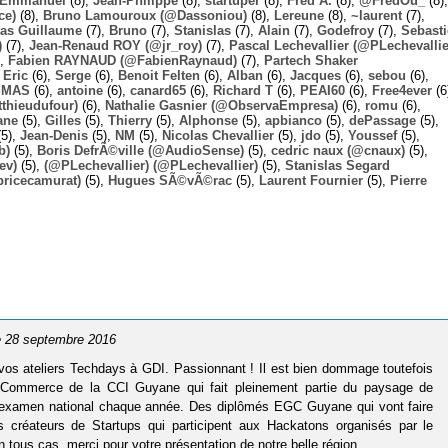
Emmanuel
(8),
Jean-Philippe
(8),
startuper
(8),
Fred A.
(8),
@FredOu_
(8),
ce)
(8),
Bruno Lamouroux (@Dassoniou)
(8),
Lereune
(8),
~laurent
(7),
las Guillaume
(7),
Bruno
(7),
Stanislas
(7),
Alain
(7),
Godefroy
(7),
Sebast
)
(7),
Jean-Renaud ROY (@jr_roy)
(7),
Pascal Lechevallier (@PLechevallie
),
Fabien RAYNAUD (@FabienRaynaud)
(7),
Partech Shaker
,
Eric
(6),
Serge
(6),
Benoit Felten
(6),
Alban
(6),
Jacques
(6),
sebou
(6),
,
MAS
(6),
antoine
(6),
canard65
(6),
Richard T
(6),
PEAI60
(6),
Free4ever
(6
thieudufour)
(6),
Nathalie Gasnier (@ObservaEmpresa)
(6),
romu
(6),
ane
(5),
Gilles
(5),
Thierry
(5),
Alphonse
(5),
apbianco
(5),
dePassage
(5),
5),
Jean-Denis
(5),
NM
(5),
Nicolas Chevallier
(5),
jdo
(5),
Youssef
(5),
b)
(5),
Boris DefrÃ©ville (@AudioSense)
(5),
cedric naux (@cnaux)
(5),
ev)
(5),
(@PLechevallier) (@PLechevallier)
(5),
Stanislas Segard
bricecamurat)
(5),
Hugues SÃ©vÃ©rac
(5),
Laurent Fournier
(5),
Pierre
le 28 septembre 2016
vos ateliers Techdays à GDI. Passionnant ! Il est bien dommage toutefois
e Commerce de la CCI Guyane qui fait pleinement partie du paysage de
l’examen national chaque année. Des diplômés EGC Guyane qui vont faire
réateurs de Startups qui participent aux Hackatons organisés par le
tous cas, merci pour votre présentation de notre belle région.