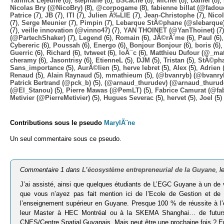
Yannick Lejeune
(8),
stephane
(8),
BScache
(8),
Michel
(8),
Daniel
(8),
Nicolas Bry (@NicoBry)
(8),
@corpogame
(8),
fabienne billat (@fadou
Patrice
(7),
JB
(7),
ITI
(7),
Julien Ã‰LIE
(7),
Jean-Christophe
(7),
Nico
(7),
Serge Meunier
(7),
Pimpin
(7),
Lebarque StÃ©phane (@slebarque
(7),
veille innovation (@vinno47)
(7),
YAN THOINET (@YanThoinet)
(7
(@PartechShaker)
(7),
Legend
(6),
Romain
(6),
JÃ©rÃ´me
(6),
Paul
(6)
Cybereric
(6),
Poussah
(6),
Energo
(6),
Bonjour Bonjour
(6),
boris
(6)
Guerric
(6),
Richard
(6),
tvtweet
(6),
loÃ¯c
(6),
Matthieu Dufour (@_mat
cheramy
(6),
Jasontrisy
(6),
EtienneL
(5),
DJM
(5),
Tristan
(5),
StÃ©ph
Sans_importance
(5),
AurÃ©lien
(5),
herve lebret
(5),
Alex
(5),
Adrien
(
Renaud
(5),
Alain Raynaud
(5),
mmathieum
(5),
(@bvanryb) (@bvanry
Patrick Bertrand (@pck_b)
(5),
(@arnaud_thurudev) (@arnaud_thurud
(@El_Stanou)
(5),
Pierre Mawas (@PemLT)
(5),
Fabrice Camurat (@fa
Metivier (@PierreMetivier)
(5),
Hugues Severac
(5),
hervet
(5),
Joel
(5)
Contributions sous le pseudo
MarylÃ¨ne
Un seul commentaire sous ce pseudo.
Commentaire 1 dans
L’écosystème entrepreneurial de la Guyane
, 
J’ai assisté, ainsi que quelques étudiants de L’EGC Guyane à un de 
que vous n’ayez pas fait mention ici de l’Ecole de Gestion et d
l’enseignement supérieur en Guyane. Presque 100 % de réussite à 
leur Master à HEC Montréal ou à la SKEMA Shanghai… de futurs c
CNES/Centre Spatial Guyanais. Mais peut être une prochaine fois ? En 