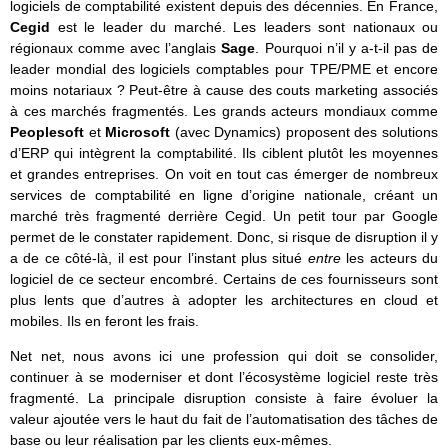
logiciels de comptabilité existent depuis des décennies. En France,
Cegid
est le leader du marché. Les leaders sont nationaux ou
régionaux comme avec l’anglais
Sage
. Pourquoi n’il y a-t-il pas de
leader mondial des logiciels comptables pour TPE/PME et encore
moins notariaux ? Peut-être à cause des couts marketing associés
à ces marchés fragmentés. Les grands acteurs mondiaux comme
Peoplesoft
et
Microsoft
(avec Dynamics) proposent des solutions
d’ERP qui intègrent la comptabilité. Ils ciblent plutôt les moyennes
et grandes entreprises. On voit en tout cas émerger de nombreux
services de comptabilité en ligne d’origine nationale, créant un
marché très fragmenté derrière Cegid. Un petit tour par Google
permet de le constater rapidement. Donc, si risque de disruption il y
a de ce côté-là, il est pour l’instant plus situé
entre
les acteurs du
logiciel de ce secteur encombré. Certains de ces fournisseurs sont
plus lents que d’autres à adopter les architectures en cloud et
mobiles. Ils en feront les frais.
Net net, nous avons ici une profession qui doit se consolider,
continuer à se moderniser et dont l’écosystème logiciel reste très
fragmenté. La principale disruption consiste à faire évoluer la
valeur ajoutée vers le haut du fait de l’automatisation des tâches de
base ou leur réalisation par les clients eux-mêmes.