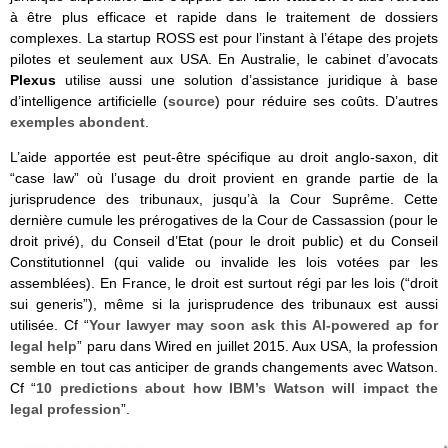
à être plus efficace et rapide dans le traitement de dossiers
complexes. La startup ROSS est pour l’instant à l’étape des projets
pilotes et seulement aux USA. En Australie, le cabinet d’avocats
Plexus
utilise aussi une solution d’assistance juridique à base
d’intelligence artificielle (
source
) pour réduire ses coûts. D’autres
exemples abondent
.
L’aide apportée est peut-être spécifique au droit anglo-saxon, dit
“case law” où l’usage du droit provient en grande partie de la
jurisprudence des tribunaux, jusqu’à la Cour Suprême. Cette
dernière cumule les prérogatives de la Cour de Cassassion (pour le
droit privé), du Conseil d’Etat (pour le droit public) et du Conseil
Constitutionnel (qui valide ou invalide les lois votées par les
assemblées). En France, le droit est surtout régi par les lois (“droit
sui generis”), même si la jurisprudence des tribunaux est aussi
utilisée. Cf “
Your lawyer may soon ask this AI-powered ap for
legal help
” paru dans Wired en juillet 2015. Aux USA, la profession
semble en tout cas anticiper de grands changements avec Watson.
Cf “
10 predictions about how IBM’s Watson will impact the
legal profession
”.