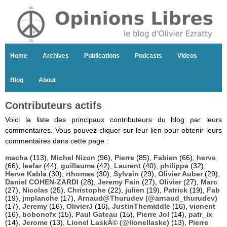
Home
Archives
Publications
Podcasts
Videos
Blog
About
Contributeurs actifs
Voici la liste des principaux contributeurs du blog par leurs
commentaires. Vous pouvez cliquer sur leur lien pour obtenir leurs
commentaires dans cette page :
macha
(113),
Michel Nizon
(96),
Pierre
(85),
Fabien
(66),
herve
(66),
leafar
(44),
guillaume
(42),
Laurent
(40),
philippe
(32),
Herve Kabla
(30),
rthomas
(30),
Sylvain
(29),
Olivier Auber
(29),
Daniel COHEN-ZARDI
(28),
Jeremy Fain
(27),
Olivier
(27),
Marc
(27),
Nicolas
(25),
Christophe
(22),
julien
(19),
Patrick
(19),
Fab
(19),
jmplanche
(17),
Arnaud@Thurudev (@arnaud_thurudev)
(17),
Jeremy
(16),
OlivierJ
(16),
JustinThemiddle
(16),
vicnent
(16),
bobonofx
(15),
Paul Gateau
(15),
Pierre Jol
(14),
patr_ix
(14),
Jerome
(13),
Lionel LaskÃ© (@lionellaske)
(13),
Pierre