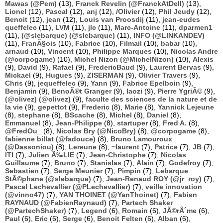
Mawas (@Pem)
(13),
Franck Revelin (@FranckAtDell)
(13),
Lionel
(12),
Pascal
(12),
anj
(12),
/Olivier
(12),
Phil Jeudy
(12),
Benoit
(12),
jean
(12),
Louis van Proosdij
(11),
jean-eudes
queffelec
(11),
LVM
(11),
jlc
(11),
Marc-Antoine
(11),
dparmen1
(11),
(@slebarque) (@slebarque)
(11),
INFO (@LINKANDEV)
(11),
FranÃ§ois
(10),
Fabrice
(10),
Filmail
(10),
babar
(10),
arnaud
(10),
Vincent
(10),
Philippe Marques
(10),
Nicolas Andre
(@corpogame)
(10),
Michel Nizon (@MichelNizon)
(10),
Alexis
(9),
David
(9),
Rafael
(9),
FredericBaud
(9),
Laurent Bervas
(9),
Mickael
(9),
Hugues
(9),
ZISERMAN
(9),
Olivier Travers
(9),
Chris
(9),
jequeffelec
(9),
Yann
(9),
Fabrice Epelboin
(9),
Benjamin
(9),
BenoÃ®t Granger
(9),
laozi
(9),
Pierre YgriÃ©
(9),
(@olivez) (@olivez)
(9),
faculte des sciences de la nature et de
la vie
(9),
gepettot
(9),
Frederic
(8),
Marie
(8),
Yannick Lejeune
(8),
stephane
(8),
BScache
(8),
Michel
(8),
Daniel
(8),
Emmanuel
(8),
Jean-Philippe
(8),
startuper
(8),
Fred A.
(8),
@FredOu_
(8),
Nicolas Bry (@NicoBry)
(8),
@corpogame
(8),
fabienne billat (@fadouce)
(8),
Bruno Lamouroux
(@Dassoniou)
(8),
Lereune
(8),
~laurent
(7),
Patrice
(7),
JB
(7),
ITI
(7),
Julien Ã‰LIE
(7),
Jean-Christophe
(7),
Nicolas
Guillaume
(7),
Bruno
(7),
Stanislas
(7),
Alain
(7),
Godefroy
(7),
Sebastien
(7),
Serge Meunier
(7),
Pimpin
(7),
Lebarque
StÃ©phane (@slebarque)
(7),
Jean-Renaud ROY (@jr_roy)
(7),
Pascal Lechevallier (@PLechevallier)
(7),
veille innovation
(@vinno47)
(7),
YAN THOINET (@YanThoinet)
(7),
Fabien
RAYNAUD (@FabienRaynaud)
(7),
Partech Shaker
(@PartechShaker)
(7),
Legend
(6),
Romain
(6),
JÃ©rÃ´me
(6),
Paul
(6),
Eric
(6),
Serge
(6),
Benoit Felten
(6),
Alban
(6),