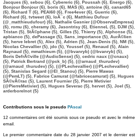
Jacques
(6),
sebou
(6),
Cybereric
(6),
Poussah
(6),
Energo
(6),
Bonjour Bonjour
(6),
boris
(6),
MAS
(6),
antoine
(6),
canard65
(6),
Richard T
(6),
PEAI60
(6),
Free4ever
(6),
Guerric
(6),
Richard
(6),
tvtweet
(6),
loÃ¯c
(6),
Matthieu Dufour
(@_matthieudufour)
(6),
Nathalie Gasnier (@ObservaEmpresa)
(6),
romu
(6),
cheramy
(6),
Jasontrisy
(6),
EtienneL
(5),
DJM
(5),
Tristan
(5),
StÃ©phane
(5),
Gilles
(5),
Thierry
(5),
Alphonse
(5),
apbianco
(5),
dePassage
(5),
Sans_importance
(5),
AurÃ©lien
(5),
herve lebret
(5),
Alex
(5),
Adrien
(5),
Jean-Denis
(5),
NM
(5),
Nicolas Chevallier
(5),
jdo
(5),
Youssef
(5),
Renaud
(5),
Alain
Raynaud
(5),
mmathieum
(5),
(@bvanryb) (@bvanryb)
(5),
Boris DefrÃ©ville (@AudioSense)
(5),
cedric naux (@cnaux)
(5),
Patrick Bertrand (@pck_b)
(5),
(@arnaud_thurudev)
(@arnaud_thurudev)
(5),
(@PLechevallier) (@PLechevallier)
(5),
Stanislas Segard (@El_Stanou)
(5),
Pierre Mawas
(@PemLT)
(5),
Fabrice Camurat (@fabricecamurat)
(5),
Hugues
SÃ©vÃ©rac
(5),
Laurent Fournier
(5),
Pierre Metivier
(@PierreMetivier)
(5),
Hugues Severac
(5),
hervet
(5),
Joel
(5),
arderborelnot
(5)
Contributions sous le pseudo
PAscal
12 commentaires ont été soumis sous ce pseudo et avec le même
email.
Le premier commentaire date du 28 janvier 2007 et le dernier est