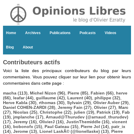
Home
Archives
Publications
Podcasts
Videos
Blog
About
Contributeurs actifs
Voici la liste des principaux contributeurs du blog par leurs
commentaires. Vous pouvez cliquer sur leur lien pour obtenir leurs
commentaires dans cette page :
macha
(113),
Michel Nizon
(96),
Pierre
(85),
Fabien
(66),
herve
(66),
leafar
(44),
guillaume
(42),
Laurent
(40),
philippe
(32),
Herve Kabla
(30),
rthomas
(30),
Sylvain
(29),
Olivier Auber
(29),
Daniel COHEN-ZARDI
(28),
Jeremy Fain
(27),
Olivier
(27),
Marc
(27),
Nicolas
(25),
Christophe
(22),
julien
(19),
Patrick
(19),
Fab
(19),
jmplanche
(17),
Arnaud@Thurudev (@arnaud_thurudev)
(17),
Jeremy
(16),
OlivierJ
(16),
JustinThemiddle
(16),
vicnent
(16),
bobonofx
(15),
Paul Gateau
(15),
Pierre Jol
(14),
patr_ix
(14),
Jerome
(13),
Lionel LaskÃ© (@lionellaske)
(13),
Pierre