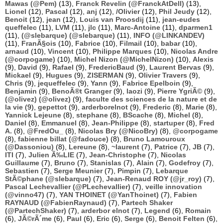
Mawas (@Pem)
(13),
Franck Revelin (@FranckAtDell)
(13),
Lionel
(12),
Pascal
(12),
anj
(12),
/Olivier
(12),
Phil Jeudy
(12),
Benoit
(12),
jean
(12),
Louis van Proosdij
(11),
jean-eudes
queffelec
(11),
LVM
(11),
jlc
(11),
Marc-Antoine
(11),
dparmen1
(11),
(@slebarque) (@slebarque)
(11),
INFO (@LINKANDEV)
(11),
FranÃ§ois
(10),
Fabrice
(10),
Filmail
(10),
babar
(10),
arnaud
(10),
Vincent
(10),
Philippe Marques
(10),
Nicolas Andre
(@corpogame)
(10),
Michel Nizon (@MichelNizon)
(10),
Alexis
(9),
David
(9),
Rafael
(9),
FredericBaud
(9),
Laurent Bervas
(9),
Mickael
(9),
Hugues
(9),
ZISERMAN
(9),
Olivier Travers
(9),
Chris
(9),
jequeffelec
(9),
Yann
(9),
Fabrice Epelboin
(9),
Benjamin
(9),
BenoÃ®t Granger
(9),
laozi
(9),
Pierre YgriÃ©
(9),
(@olivez) (@olivez)
(9),
faculte des sciences de la nature et de
la vie
(9),
gepettot
(9),
arderborelnot
(9),
Frederic
(8),
Marie
(8),
Yannick Lejeune
(8),
stephane
(8),
BScache
(8),
Michel
(8),
Daniel
(8),
Emmanuel
(8),
Jean-Philippe
(8),
startuper
(8),
Fred
A.
(8),
@FredOu_
(8),
Nicolas Bry (@NicoBry)
(8),
@corpogame
(8),
fabienne billat (@fadouce)
(8),
Bruno Lamouroux
(@Dassoniou)
(8),
Lereune
(8),
~laurent
(7),
Patrice
(7),
JB
(7),
ITI
(7),
Julien Ã‰LIE
(7),
Jean-Christophe
(7),
Nicolas
Guillaume
(7),
Bruno
(7),
Stanislas
(7),
Alain
(7),
Godefroy
(7),
Sebastien
(7),
Serge Meunier
(7),
Pimpin
(7),
Lebarque
StÃ©phane (@slebarque)
(7),
Jean-Renaud ROY (@jr_roy)
(7),
Pascal Lechevallier (@PLechevallier)
(7),
veille innovation
(@vinno47)
(7),
YAN THOINET (@YanThoinet)
(7),
Fabien
RAYNAUD (@FabienRaynaud)
(7),
Partech Shaker
(@PartechShaker)
(7),
arderbor elnot
(7),
Legend
(6),
Romain
(6),
JÃ©rÃ´me
(6),
Paul
(6),
Eric
(6),
Serge
(6),
Benoit Felten
(6),