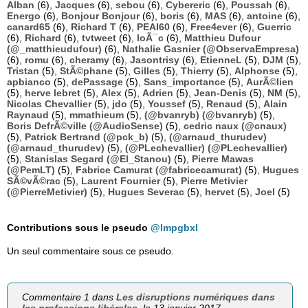
Alban
(6),
Jacques
(6),
sebou
(6),
Cybereric
(6),
Poussah
(6),
Energo
(6),
Bonjour Bonjour
(6),
boris
(6),
MAS
(6),
antoine
(6),
canard65
(6),
Richard T
(6),
PEAI60
(6),
Free4ever
(6),
Guerric
(6),
Richard
(6),
tvtweet
(6),
loÃ¯c
(6),
Matthieu Dufour
(@_matthieudufour)
(6),
Nathalie Gasnier (@ObservaEmpresa)
(6),
romu
(6),
cheramy
(6),
Jasontrisy
(6),
EtienneL
(5),
DJM
(5),
Tristan
(5),
StÃ©phane
(5),
Gilles
(5),
Thierry
(5),
Alphonse
(5),
apbianco
(5),
dePassage
(5),
Sans_importance
(5),
AurÃ©lien
(5),
herve lebret
(5),
Alex
(5),
Adrien
(5),
Jean-Denis
(5),
NM
(5),
Nicolas Chevallier
(5),
jdo
(5),
Youssef
(5),
Renaud
(5),
Alain
Raynaud
(5),
mmathieum
(5),
(@bvanryb) (@bvanryb)
(5),
Boris DefrÃ©ville (@AudioSense)
(5),
cedric naux (@cnaux)
(5),
Patrick Bertrand (@pck_b)
(5),
(@arnaud_thurudev)
(@arnaud_thurudev)
(5),
(@PLechevallier) (@PLechevallier)
(5),
Stanislas Segard (@El_Stanou)
(5),
Pierre Mawas
(@PemLT)
(5),
Fabrice Camurat (@fabricecamurat)
(5),
Hugues
SÃ©vÃ©rac
(5),
Laurent Fournier
(5),
Pierre Metivier
(@PierreMetivier)
(5),
Hugues Severac
(5),
hervet
(5),
Joel
(5)
Contributions sous le pseudo
@lmpgbxl
Un seul commentaire sous ce pseudo.
Commentaire 1 dans
Les disruptions numériques dans