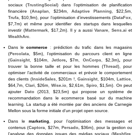
sociaux (
TrustingSocial
) dans l’optimisation de planification
financière (
Anaplan
, $234m,
Adaptive Planning
, $22,5m,
Trufa
, $10,9m), pour l’optimisation d’investissements (
DataFox
,
$7,7m) et même pour identifier des startups dans lesquelles
investir (
Mattermark
, $17,2m). Il y a aussi
Vanare
,
Sens.ai
et
WealthArc
.
Dans le
commerce
: prédiction du trafic dans les magasins
(
Percolata
, $5m), l’optimisation du parcours client en ligne
(
Gainsight
, $104m,
Jetlore
,
$7m,
OnCorps
, $2,3m)
,
pour
trouver la bonne taille et pour les hommes (
Thread
), pour
optimiser l’activité de commerciaux et prévoir le comportement
des clients (
InsideSales
, $201m !,
Gainsight
, $104m,
Lattice
,
$64,7m,
Clari
, $26m,
Wise.io
, $2,61m,
Spiro
, $1,5m).
On peut
ajouter
Dato
(2013, $23,5m) qui propose un système de
recommandation dans le ecommerce basé sur du machine
learning. La startup a été montée par des anciens de Carnegie
Mellon sous la forme initiale d’un projet open source.
Dans le
marketing
,
pour l’optimisation des messages et
contenus (
Captora
, $27m,
Persado,
$36m), pour la gestion ou
l’analyse des données issues des médias sociaux (
Meshfire
,