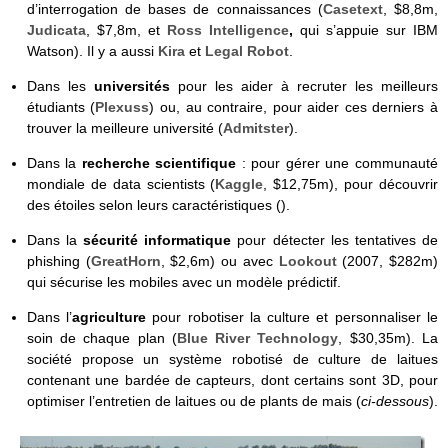
d’interrogation de bases de connaissances (
Casetext
, $8,8m,
Judicata
, $7,8m, et
Ross Intelligence
,
qui s’appuie sur IBM
Watson).
Il y a aussi
Kira
et
Legal Robot
.
Dans les
universités
pour les aider à recruter les meilleurs
étudiants (
Plexuss
) ou, au contraire, pour aider ces derniers à
trouver la meilleure université (
Admitster
).
Dans la
recherche scientifique
: pour gérer une communauté
mondiale de data scientists (
Kaggle
, $12,75m), pour découvrir
des étoiles selon leurs caractéristiques ().
Dans la
sécurité informatique
pour détecter les tentatives de
phishing (
GreatHorn
, $2,6m) ou avec
Lookout
(2007, $282m)
qui sécurise les mobiles avec un modèle prédictif.
Dans l’
agriculture
pour robotiser la culture et personnaliser le
soin de chaque plan (
Blue River Technology
, $30,35m). La
société propose un système robotisé de culture de laitues
contenant une bardée de capteurs, dont certains sont 3D, pour
optimiser l’entretien de laitues ou de plants de mais (
ci-dessous
).