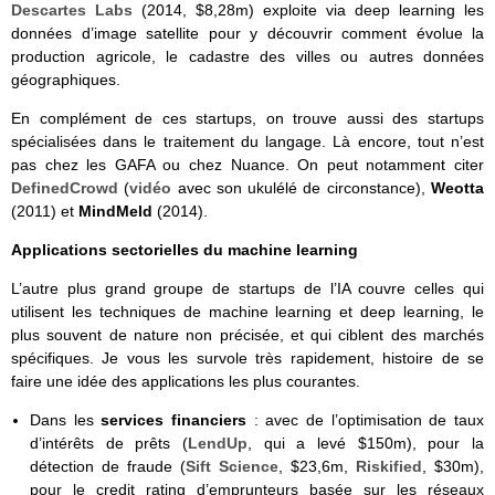
Descartes Labs
(2014, $8,28m) exploite via deep learning les
données d’image satellite pour y découvrir comment évolue la
production agricole, le cadastre des villes ou autres données
géographiques.
En complément de ces startups, on trouve aussi des startups
spécialisées dans le traitement du langage. Là encore, tout n’est
pas chez les GAFA ou chez Nuance. On peut notamment citer
DefinedCrowd
(
vidéo
avec son ukulélé de circonstance),
Weotta
(2011) et
MindMeld
(2014).
Applications sectorielles du machine learning
L’autre plus grand groupe de startups de l’IA couvre celles qui
utilisent les techniques de machine learning et deep learning, le
plus souvent de nature non précisée, et qui ciblent des marchés
spécifiques. Je vous les survole très rapidement, histoire de se
faire une idée des applications les plus courantes.
Dans les
services financiers
: avec de l’optimisation de taux
d’intérêts de prêts (
LendUp
, qui a levé $150m), pour la
détection de fraude (
Sift Science
, $23,6m,
Riskified
, $30m),
pour le credit rating d’emprunteurs basée sur les réseaux