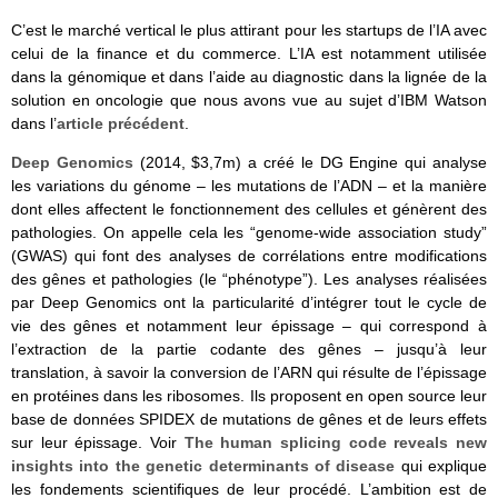
C’est le marché vertical le plus attirant pour les startups de l’IA avec
celui de la finance et du commerce. L’IA est notamment utilisée
dans la génomique et dans l’aide au diagnostic dans la lignée de la
solution en oncologie que nous avons vue au sujet d’IBM Watson
dans l’
article précédent
.
Deep Genomics
(2014, $3,7m) a créé le DG Engine qui analyse
les variations du génome – les mutations de l’ADN – et la manière
dont elles affectent le fonctionnement des cellules et génèrent des
pathologies. On appelle cela les “genome-wide association study”
(GWAS) qui font des analyses de corrélations entre modifications
des gênes et pathologies (le “phénotype”). Les analyses réalisées
par Deep Genomics ont la particularité d’intégrer tout le cycle de
vie des gênes et notamment leur épissage – qui correspond à
l’extraction de la partie codante des gênes – jusqu’à leur
translation, à savoir la conversion de l’ARN qui résulte de l’épissage
en protéines dans les ribosomes. Ils proposent en open source leur
base de données SPIDEX de mutations de gênes et de leurs effets
sur leur épissage. Voir
The human splicing code reveals new
insights into the genetic determinants of disease
qui explique
les fondements scientifiques de leur procédé. L’ambition est de