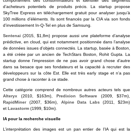
comportement des consommateurs et identifier des segments
d’acheteurs potentiels de produits précis. La startup propose
SkyTree Express en téléchargement gratuit pour analyser jusqu’à
100 millions d’éléments. Ils sont financés par la CIA via son fonds
d’investissement In-Q-Tel en plus de Samsung.
Sentenai
(2015, $1,8m) propose aussi une plateforme d’analyse
prédictive, en cloud, qui est notamment positionnée dans l’analyse
de données issues d’objets connectés. La startup, basée à Boston,
a été créée par un ancien de TechStars Boston, Rohit Gupta. La
startup donne l’impression de ne pas avoir grand chose d’autre
dans sa besace que ses fondateurs et la capacité à recruter des
développeurs sur la côte Est. Elle est très early stage et n’a pas
grand chose à raconter à ce stade.
Cette catégorie comprend de nombreux autres acteurs tels que
Alteryx
(2010, $163m),
Predixion Software
(2009, $37m),
RapidMiner
(2007, $36m),
Alpine Data Labs
(2011, $23m)
et
Lavastorm
(1999, $10m).
IA pour la recherche visuelle
L’interprétation des images est un pan entier de l’IA qui est la