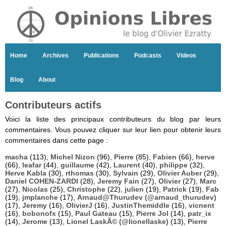
Home
Archives
Publications
Podcasts
Videos
Blog
About
Contributeurs actifs
Voici la liste des principaux contributeurs du blog par leurs
commentaires. Vous pouvez cliquer sur leur lien pour obtenir leurs
commentaires dans cette page :
macha
(113),
Michel Nizon
(96),
Pierre
(85),
Fabien
(66),
herve
(66),
leafar
(44),
guillaume
(42),
Laurent
(40),
philippe
(32),
Herve Kabla
(30),
rthomas
(30),
Sylvain
(29),
Olivier Auber
(29),
Daniel COHEN-ZARDI
(28),
Jeremy Fain
(27),
Olivier
(27),
Marc
(27),
Nicolas
(25),
Christophe
(22),
julien
(19),
Patrick
(19),
Fab
(19),
jmplanche
(17),
Arnaud@Thurudev (@arnaud_thurudev)
(17),
Jeremy
(16),
OlivierJ
(16),
JustinThemiddle
(16),
vicnent
(16),
bobonofx
(15),
Paul Gateau
(15),
Pierre Jol
(14),
patr_ix
(14),
Jerome
(13),
Lionel LaskÃ© (@lionellaske)
(13),
Pierre