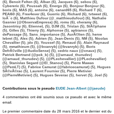
(6),
Benoit Felten
(6),
Alban
(6),
Jacques
(6),
sebou
(6),
Cybereric
(6),
Poussah
(6),
Energo
(6),
Bonjour Bonjour
(6),
boris
(6),
MAS
(6),
antoine
(6),
canard65
(6),
Richard T
(6),
PEAI60
(6),
Free4ever
(6),
Guerric
(6),
Richard
(6),
tvtweet
(6),
loÃ¯c
(6),
Matthieu Dufour (@_matthieudufour)
(6),
Nathalie
Gasnier (@ObservaEmpresa)
(6),
romu
(6),
cheramy
(6),
Jasontrisy
(6),
EtienneL
(5),
DJM
(5),
Tristan
(5),
StÃ©phane
(5),
Gilles
(5),
Thierry
(5),
Alphonse
(5),
apbianco
(5),
dePassage
(5),
Sans_importance
(5),
AurÃ©lien
(5),
herve
lebret
(5),
Alex
(5),
Adrien
(5),
Jean-Denis
(5),
NM
(5),
Nicolas
Chevallier
(5),
jdo
(5),
Youssef
(5),
Renaud
(5),
Alain Raynaud
(5),
mmathieum
(5),
(@bvanryb) (@bvanryb)
(5),
Boris
DefrÃ©ville (@AudioSense)
(5),
cedric naux (@cnaux)
(5),
Patrick Bertrand (@pck_b)
(5),
(@arnaud_thurudev)
(@arnaud_thurudev)
(5),
(@PLechevallier) (@PLechevallier)
(5),
Stanislas Segard (@El_Stanou)
(5),
Pierre Mawas
(@PemLT)
(5),
Fabrice Camurat (@fabricecamurat)
(5),
Hugues
SÃ©vÃ©rac
(5),
Laurent Fournier
(5),
Pierre Metivier
(@PierreMetivier)
(5),
Hugues Severac
(5),
hervet
(5),
Joel
(5)
Contributions sous le pseudo
EUDE Jean-Albert (@jaeude)
4 commentaires ont été soumis sous ce pseudo et avec le même
email.
Le premier commentaire date du 28 mars 2016 et le dernier est du