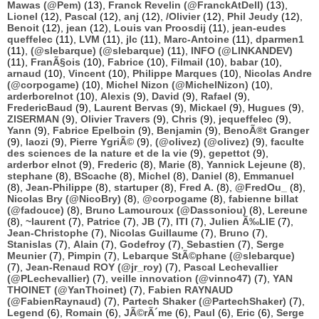
Mawas (@Pem)
(13),
Franck Revelin (@FranckAtDell)
(13),
Lionel
(12),
Pascal
(12),
anj
(12),
/Olivier
(12),
Phil Jeudy
(12),
Benoit
(12),
jean
(12),
Louis van Proosdij
(11),
jean-eudes
queffelec
(11),
LVM
(11),
jlc
(11),
Marc-Antoine
(11),
dparmen1
(11),
(@slebarque) (@slebarque)
(11),
INFO (@LINKANDEV)
(11),
FranÃ§ois
(10),
Fabrice
(10),
Filmail
(10),
babar
(10),
arnaud
(10),
Vincent
(10),
Philippe Marques
(10),
Nicolas Andre
(@corpogame)
(10),
Michel Nizon (@MichelNizon)
(10),
arderborelnot
(10),
Alexis
(9),
David
(9),
Rafael
(9),
FredericBaud
(9),
Laurent Bervas
(9),
Mickael
(9),
Hugues
(9),
ZISERMAN
(9),
Olivier Travers
(9),
Chris
(9),
jequeffelec
(9),
Yann
(9),
Fabrice Epelboin
(9),
Benjamin
(9),
BenoÃ®t Granger
(9),
laozi
(9),
Pierre YgriÃ©
(9),
(@olivez) (@olivez)
(9),
faculte
des sciences de la nature et de la vie
(9),
gepettot
(9),
arderbor elnot
(9),
Frederic
(8),
Marie
(8),
Yannick Lejeune
(8),
stephane
(8),
BScache
(8),
Michel
(8),
Daniel
(8),
Emmanuel
(8),
Jean-Philippe
(8),
startuper
(8),
Fred A.
(8),
@FredOu_
(8),
Nicolas Bry (@NicoBry)
(8),
@corpogame
(8),
fabienne billat
(@fadouce)
(8),
Bruno Lamouroux (@Dassoniou)
(8),
Lereune
(8),
~laurent
(7),
Patrice
(7),
JB
(7),
ITI
(7),
Julien Ã‰LIE
(7),
Jean-Christophe
(7),
Nicolas Guillaume
(7),
Bruno
(7),
Stanislas
(7),
Alain
(7),
Godefroy
(7),
Sebastien
(7),
Serge
Meunier
(7),
Pimpin
(7),
Lebarque StÃ©phane (@slebarque)
(7),
Jean-Renaud ROY (@jr_roy)
(7),
Pascal Lechevallier
(@PLechevallier)
(7),
veille innovation (@vinno47)
(7),
YAN
THOINET (@YanThoinet)
(7),
Fabien RAYNAUD
(@FabienRaynaud)
(7),
Partech Shaker (@PartechShaker)
(7),
Legend
(6),
Romain
(6),
JÃ©rÃ´me
(6),
Paul
(6),
Eric
(6),
Serge