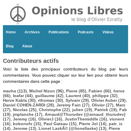
Home
Archives
Publications
Podcasts
Videos
Blog
About
Contributeurs actifs
Voici la liste des principaux contributeurs du blog par leurs
commentaires. Vous pouvez cliquer sur leur lien pour obtenir leurs
commentaires dans cette page :
macha
(113),
Michel Nizon
(96),
Pierre
(85),
Fabien
(66),
herve
(66),
leafar
(44),
guillaume
(42),
Laurent
(40),
philippe
(32),
Herve Kabla
(30),
rthomas
(30),
Sylvain
(29),
Olivier Auber
(29),
Daniel COHEN-ZARDI
(28),
Jeremy Fain
(27),
Olivier
(27),
Marc
(27),
Nicolas
(25),
Christophe
(22),
julien
(19),
Patrick
(19),
Fab
(19),
jmplanche
(17),
Arnaud@Thurudev (@arnaud_thurudev)
(17),
Jeremy
(16),
OlivierJ
(16),
JustinThemiddle
(16),
vicnent
(16),
bobonofx
(15),
Paul Gateau
(15),
Pierre Jol
(14),
patr_ix
(14),
Jerome
(13),
Lionel LaskÃ© (@lionellaske)
(13),
Pierre