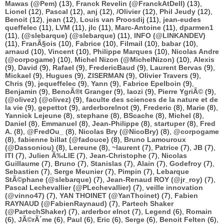
Mawas (@Pem)
(13),
Franck Revelin (@FranckAtDell)
(13),
Lionel
(12),
Pascal
(12),
anj
(12),
/Olivier
(12),
Phil Jeudy
(12),
Benoit
(12),
jean
(12),
Louis van Proosdij
(11),
jean-eudes
queffelec
(11),
LVM
(11),
jlc
(11),
Marc-Antoine
(11),
dparmen1
(11),
(@slebarque) (@slebarque)
(11),
INFO (@LINKANDEV)
(11),
FranÃ§ois
(10),
Fabrice
(10),
Filmail
(10),
babar
(10),
arnaud
(10),
Vincent
(10),
Philippe Marques
(10),
Nicolas Andre
(@corpogame)
(10),
Michel Nizon (@MichelNizon)
(10),
Alexis
(9),
David
(9),
Rafael
(9),
FredericBaud
(9),
Laurent Bervas
(9),
Mickael
(9),
Hugues
(9),
ZISERMAN
(9),
Olivier Travers
(9),
Chris
(9),
jequeffelec
(9),
Yann
(9),
Fabrice Epelboin
(9),
Benjamin
(9),
BenoÃ®t Granger
(9),
laozi
(9),
Pierre YgriÃ©
(9),
(@olivez) (@olivez)
(9),
faculte des sciences de la nature et de
la vie
(9),
gepettot
(9),
arderborelnot
(9),
Frederic
(8),
Marie
(8),
Yannick Lejeune
(8),
stephane
(8),
BScache
(8),
Michel
(8),
Daniel
(8),
Emmanuel
(8),
Jean-Philippe
(8),
startuper
(8),
Fred
A.
(8),
@FredOu_
(8),
Nicolas Bry (@NicoBry)
(8),
@corpogame
(8),
fabienne billat (@fadouce)
(8),
Bruno Lamouroux
(@Dassoniou)
(8),
Lereune
(8),
~laurent
(7),
Patrice
(7),
JB
(7),
ITI
(7),
Julien Ã‰LIE
(7),
Jean-Christophe
(7),
Nicolas
Guillaume
(7),
Bruno
(7),
Stanislas
(7),
Alain
(7),
Godefroy
(7),
Sebastien
(7),
Serge Meunier
(7),
Pimpin
(7),
Lebarque
StÃ©phane (@slebarque)
(7),
Jean-Renaud ROY (@jr_roy)
(7),
Pascal Lechevallier (@PLechevallier)
(7),
veille innovation
(@vinno47)
(7),
YAN THOINET (@YanThoinet)
(7),
Fabien
RAYNAUD (@FabienRaynaud)
(7),
Partech Shaker
(@PartechShaker)
(7),
arderbor elnot
(7),
Legend
(6),
Romain
(6),
JÃ©rÃ´me
(6),
Paul
(6),
Eric
(6),
Serge
(6),
Benoit Felten
(6),