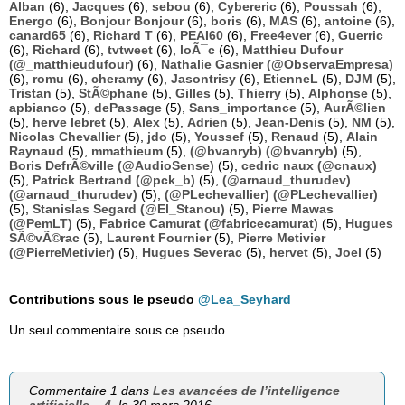
Alban
(6),
Jacques
(6),
sebou
(6),
Cybereric
(6),
Poussah
(6),
Energo
(6),
Bonjour Bonjour
(6),
boris
(6),
MAS
(6),
antoine
(6),
canard65
(6),
Richard T
(6),
PEAI60
(6),
Free4ever
(6),
Guerric
(6),
Richard
(6),
tvtweet
(6),
loÃ¯c
(6),
Matthieu Dufour
(@_matthieudufour)
(6),
Nathalie Gasnier (@ObservaEmpresa)
(6),
romu
(6),
cheramy
(6),
Jasontrisy
(6),
EtienneL
(5),
DJM
(5),
Tristan
(5),
StÃ©phane
(5),
Gilles
(5),
Thierry
(5),
Alphonse
(5),
apbianco
(5),
dePassage
(5),
Sans_importance
(5),
AurÃ©lien
(5),
herve lebret
(5),
Alex
(5),
Adrien
(5),
Jean-Denis
(5),
NM
(5),
Nicolas Chevallier
(5),
jdo
(5),
Youssef
(5),
Renaud
(5),
Alain
Raynaud
(5),
mmathieum
(5),
(@bvanryb) (@bvanryb)
(5),
Boris DefrÃ©ville (@AudioSense)
(5),
cedric naux (@cnaux)
(5),
Patrick Bertrand (@pck_b)
(5),
(@arnaud_thurudev)
(@arnaud_thurudev)
(5),
(@PLechevallier) (@PLechevallier)
(5),
Stanislas Segard (@El_Stanou)
(5),
Pierre Mawas
(@PemLT)
(5),
Fabrice Camurat (@fabricecamurat)
(5),
Hugues
SÃ©vÃ©rac
(5),
Laurent Fournier
(5),
Pierre Metivier
(@PierreMetivier)
(5),
Hugues Severac
(5),
hervet
(5),
Joel
(5)
Contributions sous le pseudo
@Lea_Seyhard
Un seul commentaire sous ce pseudo.
Commentaire 1 dans
Les avancées de l’intelligence