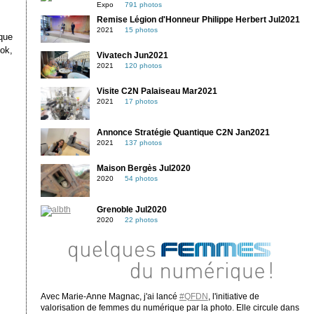
Expo
791 photos
Remise Légion d'Honneur Philippe Herbert Jul2021
2021
15 photos
que
ok,
Vivatech Jun2021
2021
120 photos
Visite C2N Palaiseau Mar2021
2021
17 photos
Annonce Stratégie Quantique C2N Jan2021
2021
137 photos
Maison Bergès Jul2020
2020
54 photos
Grenoble Jul2020
2020
22 photos
Avec Marie-Anne Magnac, j'ai lancé
#QFDN
, l'initiative de
valorisation de femmes du numérique par la photo. Elle circule dans