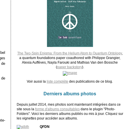
bel
The Two-Spin Enigma: From the Helium Atom to Quantum Ontology
,
ges
a quantum foundations paper coauthored with Philippe Grangier,
Alexia Auffèves, Nayla Farouki and Mathias Van den Bossche
 de
(
paper backstory
).
 de
Voir aussi la
liste complète
des publications de ce blog.
Derniers albums photos
Depuis juillet 2014, mes photos sont maintenant intégrées dans ce
site sous la
forme d'albums consultables
dans le plugin "Photo-
Folders". Voici les derniers albums publiés ou mis à jour. Cliquez sur
les vignettes pour accéder aux albums.
te-
QFDN