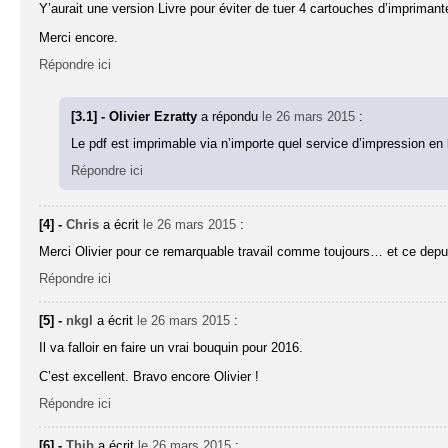
Y’aurait une version Livre pour éviter de tuer 4 cartouches d’imprimant
Merci encore.
Répondre ici
[3.1] - Olivier Ezratty
a répondu
le 26 mars 2015
:
Le pdf est imprimable via n’importe quel service d’impression en l
Répondre ici
[4] -
Chris
a écrit
le 26 mars 2015
:
Merci Olivier pour ce remarquable travail comme toujours… et ce depu
Répondre ici
[5] -
nkgl
a écrit
le 26 mars 2015
:
Il va falloir en faire un vrai bouquin pour 2016.
C’est excellent. Bravo encore Olivier !
Répondre ici
[6] -
Thib
a écrit
le 26 mars 2015
: