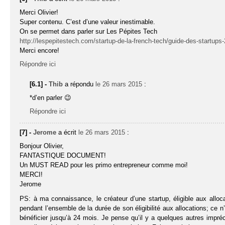
Merci Olivier!
Super contenu. C’est d’une valeur inestimable.
On se permet dans parler sur Les Pépites Tech
http://lespepitestech.com/startup-de-la-french-tech/guide-des-startups
Merci encore!
Répondre ici
[6.1] -
Thib
a répondu
le 26 mars 2015
:
*d’en parler 😉
Répondre ici
[7] -
Jerome
a écrit
le 26 mars 2015
:
Bonjour Olivier,
FANTASTIQUE DOCUMENT!
Un MUST READ pour les primo entrepreneur comme moi!
MERCI!
Jerome
PS: à ma connaissance, le créateur d’une startup, éligible aux all
pendant l’ensemble de la durée de son éligibilité aux allocations; ce
bénéficier jusqu’à 24 mois. Je pense qu’il y a quelques autres imp