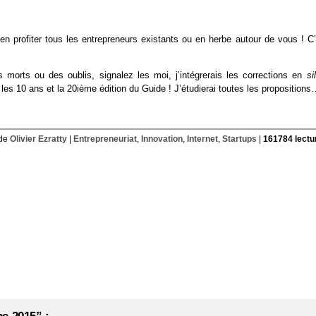
en profiter tous les entrepreneurs existants ou en herbe autour de vous ! C’
 morts ou des oublis, signalez les moi, j’intégrerais les corrections en
si
 les 10 ans et la 20ième édition du Guide ! J’étudierai toutes les proposition
 de
Olivier Ezratty
|
Entrepreneuriat
,
Innovation
,
Internet
,
Startups
|
161784 lectu