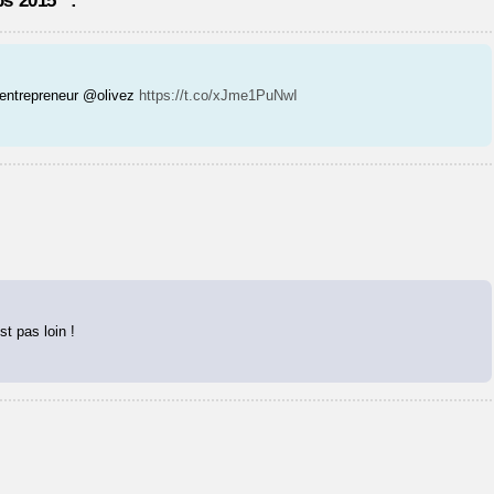
s 2015” :
#entrepreneur @olivez
https://t.co/xJme1PuNwI
st pas loin !