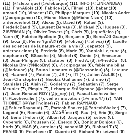
(11),
(@slebarque) (@slebarque)
(11),
INFO (@LINKANDEV)
(11),
FranÃ§ois
(10),
Fabrice
(10),
Filmail
(10),
babar
(10),
arnaud
(10),
Vincent
(10),
Philippe Marques
(10),
Nicolas Andre
(@corpogame)
(10),
Michel Nizon (@MichelNizon)
(10),
arderborelnot
(10),
Alexis
(9),
David
(9),
Rafael
(9),
FredericBaud
(9),
Laurent Bervas
(9),
Mickael
(9),
Hugues
(9),
ZISERMAN
(9),
Olivier Travers
(9),
Chris
(9),
jequeffelec
(9),
Yann
(9),
Fabrice Epelboin
(9),
Benjamin
(9),
BenoÃ®t Granger
(9),
laozi
(9),
Pierre YgriÃ©
(9),
(@olivez) (@olivez)
(9),
faculte
des sciences de la nature et de la vie
(9),
gepettot
(9),
arderbor elnot
(9),
Frederic
(8),
Marie
(8),
Yannick Lejeune
(8),
stephane
(8),
BScache
(8),
Michel
(8),
Daniel
(8),
Emmanuel
(8),
Jean-Philippe
(8),
startuper
(8),
Fred A.
(8),
@FredOu_
(8),
Nicolas Bry (@NicoBry)
(8),
@corpogame
(8),
fabienne billat
(@fadouce)
(8),
Bruno Lamouroux (@Dassoniou)
(8),
Lereune
(8),
~laurent
(7),
Patrice
(7),
JB
(7),
ITI
(7),
Julien Ã‰LIE
(7),
Jean-Christophe
(7),
Nicolas Guillaume
(7),
Bruno
(7),
Stanislas
(7),
Alain
(7),
Godefroy
(7),
Sebastien
(7),
Serge
Meunier
(7),
Pimpin
(7),
Lebarque StÃ©phane (@slebarque)
(7),
Jean-Renaud ROY (@jr_roy)
(7),
Pascal Lechevallier
(@PLechevallier)
(7),
veille innovation (@vinno47)
(7),
YAN
THOINET (@YanThoinet)
(7),
Fabien RAYNAUD
(@FabienRaynaud)
(7),
Partech Shaker (@PartechShaker)
(7),
Legend
(6),
Romain
(6),
JÃ©rÃ´me
(6),
Paul
(6),
Eric
(6),
Serge
(6),
Benoit Felten
(6),
Alban
(6),
Jacques
(6),
sebou
(6),
Cybereric
(6),
Poussah
(6),
Energo
(6),
Bonjour Bonjour
(6),
boris
(6),
MAS
(6),
antoine
(6),
canard65
(6),
Richard T
(6),
PEAI60
(6),
Free4ever
(6),
Guerric
(6),
Richard
(6),
tvtweet
(6),