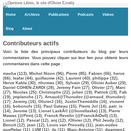
Home
Archives
Publications
Podcasts
Videos
Blog
About
Contributeurs actifs
Voici la liste des principaux contributeurs du blog par leurs
commentaires. Vous pouvez cliquer sur leur lien pour obtenir leurs
commentaires dans cette page :
macha
(113),
Michel Nizon
(96),
Pierre
(85),
Fabien
(66),
herve
(66),
leafar
(44),
guillaume
(42),
Laurent
(40),
philippe
(32),
Herve Kabla
(30),
rthomas
(30),
Sylvain
(29),
Olivier Auber
(29),
Daniel COHEN-ZARDI
(28),
Jeremy Fain
(27),
Olivier
(27),
Marc
(27),
Nicolas
(25),
Christophe
(22),
julien
(19),
Patrick
(19),
Fab
(19),
jmplanche
(17),
Arnaud@Thurudev (@arnaud_thurudev)
(17),
Jeremy
(16),
OlivierJ
(16),
JustinThemiddle
(16),
vicnent
(16),
bobonofx
(15),
Paul Gateau
(15),
Pierre Jol
(14),
patr_ix
(14),
Jerome
(13),
Lionel LaskÃ© (@lionellaske)
(13),
Pierre
Mawas (@Pem)
(13),
Franck Revelin (@FranckAtDell)
(13),
Lionel
(12),
Pascal
(12),
anj
(12),
/Olivier
(12),
Phil Jeudy
(12),
Benoit
(12),
jean
(12),
Louis van Proosdij
(11),
jean-eudes
queffelec
(11),
LVM
(11),
jlc
(11),
Marc-Antoine
(11),
dparmen1