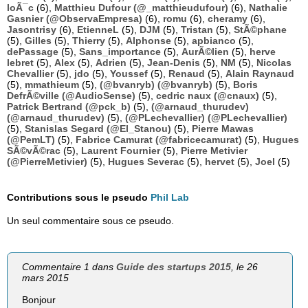
loÃ¯c
(6),
Matthieu Dufour (@_matthieudufour)
(6),
Nathalie
Gasnier (@ObservaEmpresa)
(6),
romu
(6),
cheramy
(6),
Jasontrisy
(6),
EtienneL
(5),
DJM
(5),
Tristan
(5),
StÃ©phane
(5),
Gilles
(5),
Thierry
(5),
Alphonse
(5),
apbianco
(5),
dePassage
(5),
Sans_importance
(5),
AurÃ©lien
(5),
herve
lebret
(5),
Alex
(5),
Adrien
(5),
Jean-Denis
(5),
NM
(5),
Nicolas
Chevallier
(5),
jdo
(5),
Youssef
(5),
Renaud
(5),
Alain Raynaud
(5),
mmathieum
(5),
(@bvanryb) (@bvanryb)
(5),
Boris
DefrÃ©ville (@AudioSense)
(5),
cedric naux (@cnaux)
(5),
Patrick Bertrand (@pck_b)
(5),
(@arnaud_thurudev)
(@arnaud_thurudev)
(5),
(@PLechevallier) (@PLechevallier)
(5),
Stanislas Segard (@El_Stanou)
(5),
Pierre Mawas
(@PemLT)
(5),
Fabrice Camurat (@fabricecamurat)
(5),
Hugues
SÃ©vÃ©rac
(5),
Laurent Fournier
(5),
Pierre Metivier
(@PierreMetivier)
(5),
Hugues Severac
(5),
hervet
(5),
Joel
(5)
Contributions sous le pseudo
Phil Lab
Un seul commentaire sous ce pseudo.
Commentaire 1 dans
Guide des startups 2015
, le 26
mars 2015
Bonjour