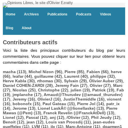
Home
Archives
Publications
Podcasts
Videos
Blog
About
Contributeurs actifs
Voici la liste des principaux contributeurs du blog par leurs
commentaires. Vous pouvez cliquer sur leur lien pour obtenir leurs
commentaires dans cette page :
macha
(113),
Michel Nizon
(96),
Pierre
(85),
Fabien
(66),
herve
(66),
leafar
(44),
guillaume
(42),
Laurent
(40),
philippe
(32),
Herve Kabla
(30),
rthomas
(30),
Sylvain
(29),
Olivier Auber
(29),
Daniel COHEN-ZARDI
(28),
Jeremy Fain
(27),
Olivier
(27),
Marc
(27),
Nicolas
(25),
Christophe
(22),
julien
(19),
Patrick
(19),
Fab
(19),
jmplanche
(17),
Arnaud@Thurudev (@arnaud_thurudev)
(17),
Jeremy
(16),
OlivierJ
(16),
JustinThemiddle
(16),
vicnent
(16),
bobonofx
(15),
Paul Gateau
(15),
Pierre Jol
(14),
patr_ix
(14),
Jerome
(13),
Lionel LaskÃ© (@lionellaske)
(13),
Pierre
Mawas (@Pem)
(13),
Franck Revelin (@FranckAtDell)
(13),
Lionel
(12),
Pascal
(12),
anj
(12),
/Olivier
(12),
Phil Jeudy
(12),
Benoit
(12),
jean
(12),
Louis van Proosdij
(11),
jean-eudes
queffelec
(11),
LVM
(11),
jlc
(11),
Marc-Antoine
(11),
dparmen1