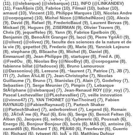
(11),
(@slebarque) (@slebarque)
(11),
INFO (@LINKANDEV)
(11),
FranÃ§ois
(10),
Fabrice
(10),
Filmail
(10),
babar
(10),
arnaud
(10),
Vincent
(10),
Philippe Marques
(10),
Nicolas Andre
(@corpogame)
(10),
Michel Nizon (@MichelNizon)
(10),
Alexis
(9),
David
(9),
Rafael
(9),
FredericBaud
(9),
Laurent Bervas
(9),
Mickael
(9),
Hugues
(9),
ZISERMAN
(9),
Olivier Travers
(9),
Chris
(9),
jequeffelec
(9),
Yann
(9),
Fabrice Epelboin
(9),
Benjamin
(9),
BenoÃ®t Granger
(9),
laozi
(9),
Pierre YgriÃ©
(9),
(@olivez) (@olivez)
(9),
faculte des sciences de la nature et de
la vie
(9),
gepettot
(9),
Frederic
(8),
Marie
(8),
Yannick Lejeune
(8),
stephane
(8),
BScache
(8),
Michel
(8),
Daniel
(8),
Emmanuel
(8),
Jean-Philippe
(8),
startuper
(8),
Fred A.
(8),
@FredOu_
(8),
Nicolas Bry (@NicoBry)
(8),
@corpogame
(8),
fabienne billat (@fadouce)
(8),
Bruno Lamouroux
(@Dassoniou)
(8),
Lereune
(8),
~laurent
(7),
Patrice
(7),
JB
(7),
ITI
(7),
Julien Ã‰LIE
(7),
Jean-Christophe
(7),
Nicolas
Guillaume
(7),
Bruno
(7),
Stanislas
(7),
Alain
(7),
Godefroy
(7),
Sebastien
(7),
Serge Meunier
(7),
Pimpin
(7),
Lebarque
StÃ©phane (@slebarque)
(7),
Jean-Renaud ROY (@jr_roy)
(7),
Pascal Lechevallier (@PLechevallier)
(7),
veille innovation
(@vinno47)
(7),
YAN THOINET (@YanThoinet)
(7),
Fabien
RAYNAUD (@FabienRaynaud)
(7),
Partech Shaker
(@PartechShaker)
(7),
arderborelnot
(7),
Legend
(6),
Romain
(6),
JÃ©rÃ´me
(6),
Paul
(6),
Eric
(6),
Serge
(6),
Benoit Felten
(6),
Alban
(6),
Jacques
(6),
sebou
(6),
Cybereric
(6),
Poussah
(6),
Energo
(6),
Bonjour Bonjour
(6),
boris
(6),
MAS
(6),
antoine
(6),
canard65
(6),
Richard T
(6),
PEAI60
(6),
Free4ever
(6),
Guerric
(6),
Richard
(6),
tvtweet
(6),
loÃ¯c
(6),
Matthieu Dufour