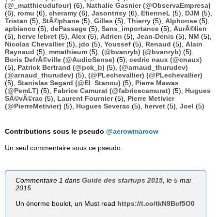
(@_matthieudufour)
(6),
Nathalie Gasnier (@ObservaEmpresa)
(6),
romu
(6),
cheramy
(6),
Jasontrisy
(6),
EtienneL
(5),
DJM
(5),
Tristan
(5),
StÃ©phane
(5),
Gilles
(5),
Thierry
(5),
Alphonse
(5),
apbianco
(5),
dePassage
(5),
Sans_importance
(5),
AurÃ©lien
(5),
herve lebret
(5),
Alex
(5),
Adrien
(5),
Jean-Denis
(5),
NM
(5),
Nicolas Chevallier
(5),
jdo
(5),
Youssef
(5),
Renaud
(5),
Alain
Raynaud
(5),
mmathieum
(5),
(@bvanryb) (@bvanryb)
(5),
Boris DefrÃ©ville (@AudioSense)
(5),
cedric naux (@cnaux)
(5),
Patrick Bertrand (@pck_b)
(5),
(@arnaud_thurudev)
(@arnaud_thurudev)
(5),
(@PLechevallier) (@PLechevallier)
(5),
Stanislas Segard (@El_Stanou)
(5),
Pierre Mawas
(@PemLT)
(5),
Fabrice Camurat (@fabricecamurat)
(5),
Hugues
SÃ©vÃ©rac
(5),
Laurent Fournier
(5),
Pierre Metivier
(@PierreMetivier)
(5),
Hugues Severac
(5),
hervet
(5),
Joel
(5)
Contributions sous le pseudo
@aerowmarcow
Un seul commentaire sous ce pseudo.
Commentaire 1 dans
Guide des startups 2015
, le 5 mai
2015
Un énorme boulot, un Must read
https://t.co/tkN9Bcf5O0