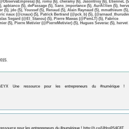
 (@ObservaEmpresa)
(6),
romu
(6),
cheramy
(6),
Jasontrisy
(6),
EtienneL
(5
),
apbianco
(5),
dePassage
(5),
Sans_importance
(5),
AurÃ©lien
(5),
herv
er
(5),
jdo
(5),
Youssef
(5),
Renaud
(5),
Alain Raynaud
(5),
mmathieum
(5),
ric naux (@cnaux)
(5),
Patrick Bertrand (@pck_b)
(5),
(@arnaud_thurudev
slas Segard (@El_Stanou)
(5),
Pierre Mawas (@PemLT)
(5),
Fabrice
nier
(5),
Pierre Metivier (@PierreMetivier)
(5),
Hugues Severac
(5),
hervet
2015.
lsEYX
Une ressource pour les entrepreneurs du #numérique !
essource pour les entrepreneurs du #numérique !
http://t.co/UHro0S4C8T