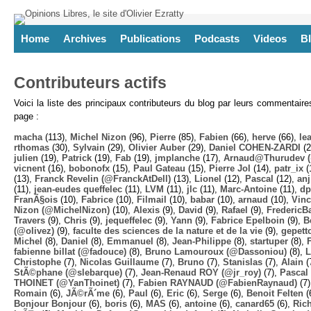
Home
Archives
Publications
Podcasts
Videos
B
Contributeurs actifs
Voici la liste des principaux contributeurs du blog par leurs commentair
page :
macha
(113),
Michel Nizon
(96),
Pierre
(85),
Fabien
(66),
herve
(66),
lea
rthomas
(30),
Sylvain
(29),
Olivier Auber
(29),
Daniel COHEN-ZARDI
(2
julien
(19),
Patrick
(19),
Fab
(19),
jmplanche
(17),
Arnaud@Thurudev (
vicnent
(16),
bobonofx
(15),
Paul Gateau
(15),
Pierre Jol
(14),
patr_ix
(
(13),
Franck Revelin (@FranckAtDell)
(13),
Lionel
(12),
Pascal
(12),
anj
(11),
jean-eudes queffelec
(11),
LVM
(11),
jlc
(11),
Marc-Antoine
(11),
dp
FranÃ§ois
(10),
Fabrice
(10),
Filmail
(10),
babar
(10),
arnaud
(10),
Vinc
Nizon (@MichelNizon)
(10),
Alexis
(9),
David
(9),
Rafael
(9),
FredericB
Travers
(9),
Chris
(9),
jequeffelec
(9),
Yann
(9),
Fabrice Epelboin
(9),
B
(@olivez)
(9),
faculte des sciences de la nature et de la vie
(9),
gepett
Michel
(8),
Daniel
(8),
Emmanuel
(8),
Jean-Philippe
(8),
startuper
(8),
fabienne billat (@fadouce)
(8),
Bruno Lamouroux (@Dassoniou)
(8),
L
Christophe
(7),
Nicolas Guillaume
(7),
Bruno
(7),
Stanislas
(7),
Alain
(
StÃ©phane (@slebarque)
(7),
Jean-Renaud ROY (@jr_roy)
(7),
Pascal 
THOINET (@YanThoinet)
(7),
Fabien RAYNAUD (@FabienRaynaud)
(7
Romain
(6),
JÃ©rÃ´me
(6),
Paul
(6),
Eric
(6),
Serge
(6),
Benoit Felten
(
Bonjour Bonjour
(6),
boris
(6),
MAS
(6),
antoine
(6),
canard65
(6),
Ric