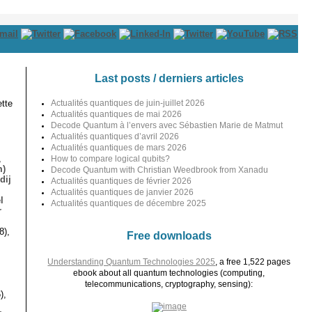
Last posts / derniers articles
tte
Actualités quantiques de juin-juillet 2026
Actualités quantiques de mai 2026
Decode Quantum à l’envers avec Sébastien Marie de Matmut
Actualités quantiques d’avril 2026
Actualités quantiques de mars 2026
,
How to compare logical qubits?
m)
Decode Quantum with Christian Weedbrook from Xanadu
dij
Actualités quantiques de février 2026
Actualités quantiques de janvier 2026
l
Actualités quantiques de décembre 2025
r
8),
Free downloads
Understanding Quantum Technologies 2025
, a free 1,522 pages
ebook about all quantum technologies (computing,
telecommunications, cryptography, sensing):
),