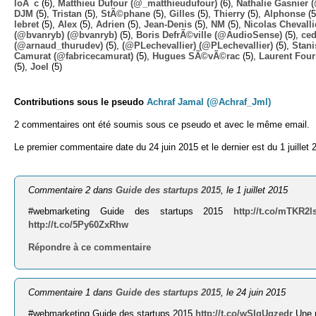
loÃ¯c
(6),
Matthieu Dufour (@_matthieudufour)
(6),
Nathalie Gasnier
DJM
(5),
Tristan
(5),
StÃ©phane
(5),
Gilles
(5),
Thierry
(5),
Alphonse
(5
lebret
(5),
Alex
(5),
Adrien
(5),
Jean-Denis
(5),
NM
(5),
Nicolas Chevalli
(@bvanryb) (@bvanryb)
(5),
Boris DefrÃ©ville (@AudioSense)
(5),
ced
(@arnaud_thurudev)
(5),
(@PLechevallier) (@PLechevallier)
(5),
Stani
Camurat (@fabricecamurat)
(5),
Hugues SÃ©vÃ©rac
(5),
Laurent Four
(5),
Joel
(5)
Contributions sous le pseudo
Achraf Jamal (@Achraf_Jml)
2 commentaires ont été soumis sous ce pseudo et avec le même email.
Le premier commentaire date du 24 juin 2015 et le dernier est du 1 juillet 
Commentaire 2 dans
Guide des startups 2015
, le 1 juillet 2015
#webmarketing Guide des startups 2015
http://t.co/mTKR2
http://t.co/5Py60ZxRhw
Répondre à ce commentaire
Commentaire 1 dans
Guide des startups 2015
, le 24 juin 2015
#webmarketing Guide des startups 2015
http://t.co/wSIqUqzedr
Une r