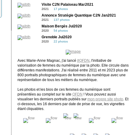
Visite C2N Palaiseau Mar2021
2021
17 photos
Annonce Stratégie Quantique C2N Jan2021
2021
137 photos
Maison Bergès Jul2020
2020
54 photos
Grenoble Jul2020
2020
22 photos
Avec Marie-Anne Magnac, j'ai lancé
#QFDN
, l'initiative de
valorisation de femmes du numérique par la photo. Elle circule dans
différentes manifestations. J'ai réalisé entre 2011 et mi 2023 plus de
800 portraits photographiques de femmes du numérique avec une
représentation de tous les métiers du numérique.
Les photos et les bios de ces femmes du numérique sont
présentées au complet sur le site
QFDN
! Vous pouvez aussi
visualiser les derniers portraits publiés sur
mon propre site photo
. Et
ci-dessous, les 16 derniers par date de prise de vue, les vignettes
étant cliquables.