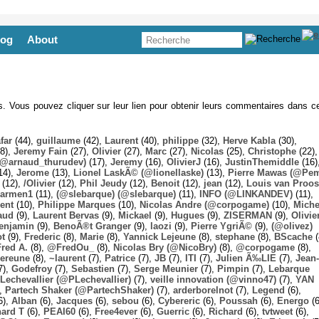
log
About
es. Vous pouvez cliquer sur leur lien pour obtenir leurs commentaires dans ce
far
(44),
guillaume
(42),
Laurent
(40),
philippe
(32),
Herve Kabla
(30),
8),
Jeremy Fain
(27),
Olivier
(27),
Marc
(27),
Nicolas
(25),
Christophe
(22),
@arnaud_thurudev)
(17),
Jeremy
(16),
OlivierJ
(16),
JustinThemiddle
(16)
14),
Jerome
(13),
Lionel LaskÃ© (@lionellaske)
(13),
Pierre Mawas (@Pe
(12),
/Olivier
(12),
Phil Jeudy
(12),
Benoit
(12),
jean
(12),
Louis van Proos
armen1
(11),
(@slebarque) (@slebarque)
(11),
INFO (@LINKANDEV)
(11),
ent
(10),
Philippe Marques
(10),
Nicolas Andre (@corpogame)
(10),
Miche
aud
(9),
Laurent Bervas
(9),
Mickael
(9),
Hugues
(9),
ZISERMAN
(9),
Olivie
enjamin
(9),
BenoÃ®t Granger
(9),
laozi
(9),
Pierre YgriÃ©
(9),
(@olivez)
ot
(9),
Frederic
(8),
Marie
(8),
Yannick Lejeune
(8),
stephane
(8),
BScache
(
Fred A.
(8),
@FredOu_
(8),
Nicolas Bry (@NicoBry)
(8),
@corpogame
(8),
ereune
(8),
~laurent
(7),
Patrice
(7),
JB
(7),
ITI
(7),
Julien Ã‰LIE
(7),
Jean-
7),
Godefroy
(7),
Sebastien
(7),
Serge Meunier
(7),
Pimpin
(7),
Lebarque
Lechevallier (@PLechevallier)
(7),
veille innovation (@vinno47)
(7),
YAN
),
Partech Shaker (@PartechShaker)
(7),
arderborelnot
(7),
Legend
(6),
6),
Alban
(6),
Jacques
(6),
sebou
(6),
Cybereric
(6),
Poussah
(6),
Energo
(6
hard T
(6),
PEAI60
(6),
Free4ever
(6),
Guerric
(6),
Richard
(6),
tvtweet
(6),