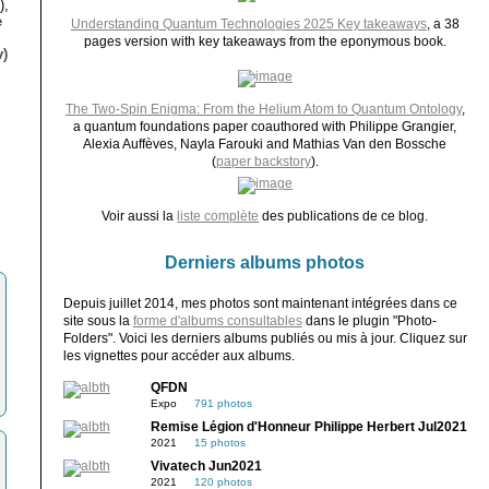
),
e
Understanding Quantum Technologies 2025 Key takeaways
, a 38
pages version with key takeaways from the eponymous book.
)
The Two-Spin Enigma: From the Helium Atom to Quantum Ontology
,
a quantum foundations paper coauthored with Philippe Grangier,
Alexia Auffèves, Nayla Farouki and Mathias Van den Bossche
(
paper backstory
).
Voir aussi la
liste complète
des publications de ce blog.
Derniers albums photos
Depuis juillet 2014, mes photos sont maintenant intégrées dans ce
site sous la
forme d'albums consultables
dans le plugin "Photo-
Folders". Voici les derniers albums publiés ou mis à jour. Cliquez sur
les vignettes pour accéder aux albums.
QFDN
Expo
791 photos
Remise Légion d'Honneur Philippe Herbert Jul2021
2021
15 photos
Vivatech Jun2021
2021
120 photos