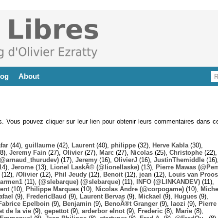
log
About
es. Vous pouvez cliquer sur leur lien pour obtenir leurs commentaires dans ce
far
(44),
guillaume
(42),
Laurent
(40),
philippe
(32),
Herve Kabla
(30),
8),
Jeremy Fain
(27),
Olivier
(27),
Marc
(27),
Nicolas
(25),
Christophe
(22),
@arnaud_thurudev)
(17),
Jeremy
(16),
OlivierJ
(16),
JustinThemiddle
(16)
14),
Jerome
(13),
Lionel LaskÃ© (@lionellaske)
(13),
Pierre Mawas (@Pe
(12),
/Olivier
(12),
Phil Jeudy
(12),
Benoit
(12),
jean
(12),
Louis van Proos
armen1
(11),
(@slebarque) (@slebarque)
(11),
INFO (@LINKANDEV)
(11),
ent
(10),
Philippe Marques
(10),
Nicolas Andre (@corpogame)
(10),
Miche
afael
(9),
FredericBaud
(9),
Laurent Bervas
(9),
Mickael
(9),
Hugues
(9),
Fabrice Epelboin
(9),
Benjamin
(9),
BenoÃ®t Granger
(9),
laozi
(9),
Pierre
t de la vie
(9),
gepettot
(9),
arderbor elnot
(9),
Frederic
(8),
Marie
(8),