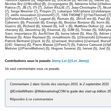
Yannick Lejeune
(8),
stephane
(8),
BScache
(8),
Michel
(8),
Daniel
(8),
Nicolas Bry (@NicoBry)
(8),
@corpogame
(8),
fabienne billat (@fadou
Patrice
(7),
JB
(7),
ITI
(7),
Julien Ã‰LIE
(7),
Jean-Christophe
(7),
Nico
(7),
Serge Meunier
(7),
Pimpin
(7),
Lebarque StÃ©phane (@slebarque
(7),
veille innovation (@vinno47)
(7),
YAN THOINET (@YanThoinet)
(7
(@PartechShaker)
(7),
Legend
(6),
Romain
(6),
JÃ©rÃ´me
(6),
Paul
(6)
Cybereric
(6),
Poussah
(6),
Energo
(6),
Bonjour Bonjour
(6),
boris
(6)
Guerric
(6),
Richard
(6),
tvtweet
(6),
loÃ¯c
(6),
Matthieu Dufour (@_mat
cheramy
(6),
Jasontrisy
(6),
EtienneL
(5),
DJM
(5),
Tristan
(5),
StÃ©ph
Sans_importance
(5),
AurÃ©lien
(5),
herve lebret
(5),
Alex
(5),
Adrien
(
Renaud
(5),
Alain Raynaud
(5),
mmathieum
(5),
(@bvanryb) (@bvanry
Patrick Bertrand (@pck_b)
(5),
(@arnaud_thurudev) (@arnaud_thurud
(@El_Stanou)
(5),
Pierre Mawas (@PemLT)
(5),
Fabrice Camurat (@fa
Metivier (@PierreMetivier)
(5),
Hugues Severac
(5),
hervet
(5),
Joel
(5)
Contributions sous le pseudo
Jenny Loi (@Loi_Jenny)
Un seul commentaire sous ce pseudo.
Commentaire 1 dans
Guide des startups 2015
, le 2 septembre 2015
@EmilieWilhelm @WebmarketingCOM le guide des start-up édition 2
Répondre à ce commentaire