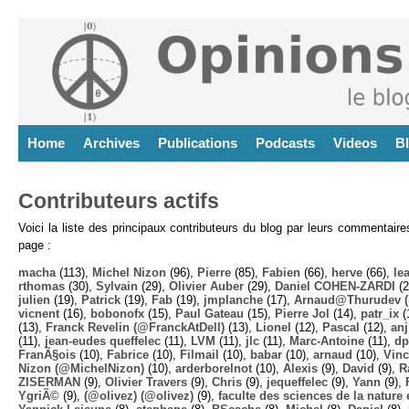
Home
Archives
Publications
Podcasts
Videos
B
Contributeurs actifs
Voici la liste des principaux contributeurs du blog par leurs commentair
page :
macha
(113),
Michel Nizon
(96),
Pierre
(85),
Fabien
(66),
herve
(66),
lea
rthomas
(30),
Sylvain
(29),
Olivier Auber
(29),
Daniel COHEN-ZARDI
(2
julien
(19),
Patrick
(19),
Fab
(19),
jmplanche
(17),
Arnaud@Thurudev (
vicnent
(16),
bobonofx
(15),
Paul Gateau
(15),
Pierre Jol
(14),
patr_ix
(
(13),
Franck Revelin (@FranckAtDell)
(13),
Lionel
(12),
Pascal
(12),
anj
(11),
jean-eudes queffelec
(11),
LVM
(11),
jlc
(11),
Marc-Antoine
(11),
dp
FranÃ§ois
(10),
Fabrice
(10),
Filmail
(10),
babar
(10),
arnaud
(10),
Vinc
Nizon (@MichelNizon)
(10),
arderborelnot
(10),
Alexis
(9),
David
(9),
R
ZISERMAN
(9),
Olivier Travers
(9),
Chris
(9),
jequeffelec
(9),
Yann
(9),
YgriÃ©
(9),
(@olivez) (@olivez)
(9),
faculte des sciences de la nature e