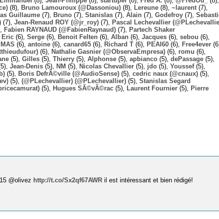
Emmanuel
(8),
Jean-Philippe
(8),
startuper
(8),
Fred A.
(8),
@FredOu_
(8),
ce)
(8),
Bruno Lamouroux (@Dassoniou)
(8),
Lereune
(8),
~laurent
(7),
las Guillaume
(7),
Bruno
(7),
Stanislas
(7),
Alain
(7),
Godefroy
(7),
Sebast
)
(7),
Jean-Renaud ROY (@jr_roy)
(7),
Pascal Lechevallier (@PLechevallie
),
Fabien RAYNAUD (@FabienRaynaud)
(7),
Partech Shaker
,
Eric
(6),
Serge
(6),
Benoit Felten
(6),
Alban
(6),
Jacques
(6),
sebou
(6),
,
MAS
(6),
antoine
(6),
canard65
(6),
Richard T
(6),
PEAI60
(6),
Free4ever
(6
thieudufour)
(6),
Nathalie Gasnier (@ObservaEmpresa)
(6),
romu
(6),
ane
(5),
Gilles
(5),
Thierry
(5),
Alphonse
(5),
apbianco
(5),
dePassage
(5),
5),
Jean-Denis
(5),
NM
(5),
Nicolas Chevallier
(5),
jdo
(5),
Youssef
(5),
b)
(5),
Boris DefrÃ©ville (@AudioSense)
(5),
cedric naux (@cnaux)
(5),
ev)
(5),
(@PLechevallier) (@PLechevallier)
(5),
Stanislas Segard
bricecamurat)
(5),
Hugues SÃ©vÃ©rac
(5),
Laurent Fournier
(5),
Pierre
015 @olivez
http://t.co/Sx2qf67AWR
il est intéressant et bien rédigé!