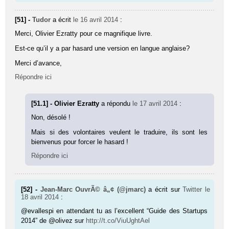
[51] -
Tudor
a écrit
le 16 avril 2014
:
Merci, Olivier Ezratty pour ce magnifique livre.
Est-ce qu’il y a par hasard une version en langue anglaise?
Merci d’avance,
Répondre ici
[51.1] - Olivier Ezratty
a répondu
le 17 avril 2014
:
Non, désolé !
Mais si des volontaires veulent le traduire, ils sont les
bienvenus pour forcer le hasard !
Répondre ici
[52] -
Jean-Marc OuvrÃ© â„¢ (@jmarc)
a écrit sur
Twitter
le
18 avril 2014
:
@evallespi en attendant tu as l’excellent “Guide des Startups
2014” de @olivez sur
http://t.co/ViuUghtAel