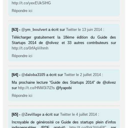
http://t.co/yexEUkSlHG
Répondre ici
[63] -
@ym_boulvert
a écrit sur
Twitter
le 13 juin 2014
:
Télécharger gratuitement la 18ème édition du Guide des
Startups 2014 de @olivez et 33 autres contributeurs sur
http://t.co/0rfApVihmh
Répondre ici
[64] -
@daloba3105
a écrit sur
Twitter
le 2 juillet 2014
:
Ma prochaine lecture “Guide des Startups 2014” de @olivez
sur
http://t.co/HNW3i7lZfs
@fyapobi
Répondre ici
[65] -
@Zevillage
a écrit sur
Twitter
le 4 juillet 2014
:
Incroyable de générosité ce Guide des startups plein d’infos
indispensables (PDF gratuit)
http://t.co/8zk2rVnFfC
par