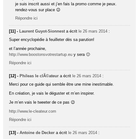
je suis inscrit aussi et j’en fais la promo comme je peux.
rendez-vous sur place 😉
Répondre ici
[11] -
Laurent Guyot-Sionnest
a écrit
le 26 mars 2014
:
Super encyclopédie à feuilleter dès sa parution!
et l’année prochaine,
http://www.boostonsvotrestartup.eu
y sera 🙂
Répondre ici
[12] -
Phileas le clÃ©ateur
a écrit
le 26 mars 2014
:
Merci pour ce guide qui semble être une mine inestimable.
En création, je vais le déguster et m’en inspirer.
Je m’en vais le tweeter de ce pas 😉
http://www.le-cleateur.com
Répondre ici
[13] -
Antoine de Decker
a écrit
le 26 mars 2014
: