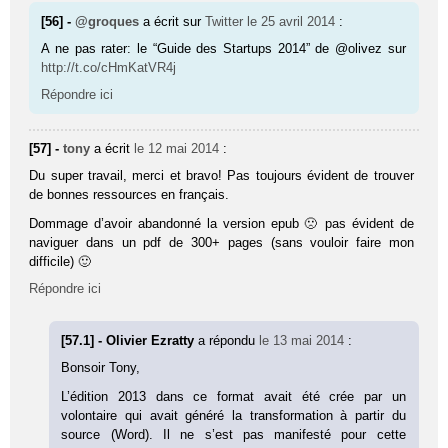
[56] -
@groques
a écrit sur
Twitter
le 25 avril 2014
:
A ne pas rater: le “Guide des Startups 2014” de @olivez sur
http://t.co/cHmKatVR4j
Répondre ici
[57] -
tony
a écrit
le 12 mai 2014
:
Du super travail, merci et bravo! Pas toujours évident de trouver
de bonnes ressources en français.
Dommage d’avoir abandonné la version epub 🙁 pas évident de
naviguer dans un pdf de 300+ pages (sans vouloir faire mon
difficile) 🙂
Répondre ici
[57.1] - Olivier Ezratty
a répondu
le 13 mai 2014
:
Bonsoir Tony,
L’édition 2013 dans ce format avait été crée par un
volontaire qui avait généré la transformation à partir du
source (Word). Il ne s’est pas manifesté pour cette