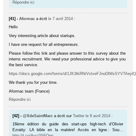
Répondre ici
[41] -
Aformac
a écrit
le 7 avril 2014
:
Hello
Very interesting article about startups.
I have one request for all entrepreneurs.
Please follow this link and please answer to this survey about the
interns recruitment. We need your professional advice to give you
the best service.
https://docs.google.com/forms/d/1JK3tkRNrVsIveFJnoDIMsSYVTAeyl
We thank you for your time.
Aformac team (France)
Répondre ici
[42] -
@XdeSaintMarc
a écrit sur
Twitter
le 8 avril 2014
:
18ème édition du guide des start-ups high-tech d’Olivier
Ezratty: LA bible en la matière! Accès en ligne.: Sou…
http://t.co/Avci3SFOpq