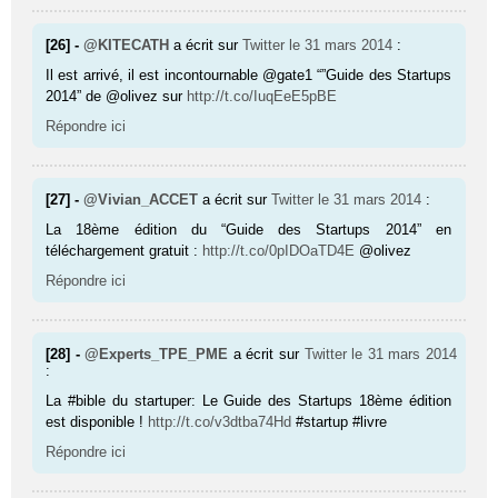
[26] -
@KITECATH
a écrit sur
Twitter
le 31 mars 2014
:
Il est arrivé, il est incontournable @gate1 “”Guide des Startups
2014” de @olivez sur
http://t.co/IuqEeE5pBE
Répondre ici
[27] -
@Vivian_ACCET
a écrit sur
Twitter
le 31 mars 2014
:
La 18ème édition du “Guide des Startups 2014” en
téléchargement gratuit :
http://t.co/0pIDOaTD4E
@olivez
Répondre ici
[28] -
@Experts_TPE_PME
a écrit sur
Twitter
le 31 mars 2014
:
La #bible du startuper: Le Guide des Startups 18ème édition
est disponible !
http://t.co/v3dtba74Hd
#startup #livre
Répondre ici