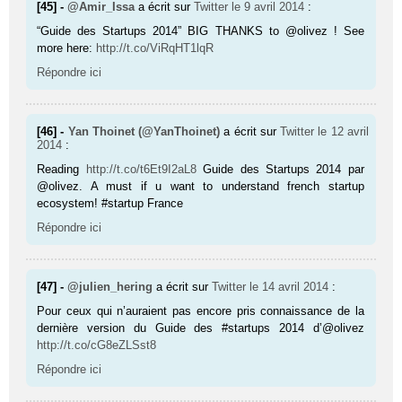
[45] -
@Amir_Issa
a écrit sur
Twitter
le 9 avril 2014
:
“Guide des Startups 2014” BIG THANKS to @olivez ! See
more here:
http://t.co/ViRqHT1lqR
Répondre ici
[46] -
Yan Thoinet (@YanThoinet)
a écrit sur
Twitter
le 12 avril
2014
:
Reading
http://t.co/t6Et9I2aL8
Guide des Startups 2014 par
@olivez. A must if u want to understand french startup
ecosystem! #startup France
Répondre ici
[47] -
@julien_hering
a écrit sur
Twitter
le 14 avril 2014
:
Pour ceux qui n’auraient pas encore pris connaissance de la
dernière version du Guide des #startups 2014 d’@olivez
http://t.co/cG8eZLSst8
Répondre ici