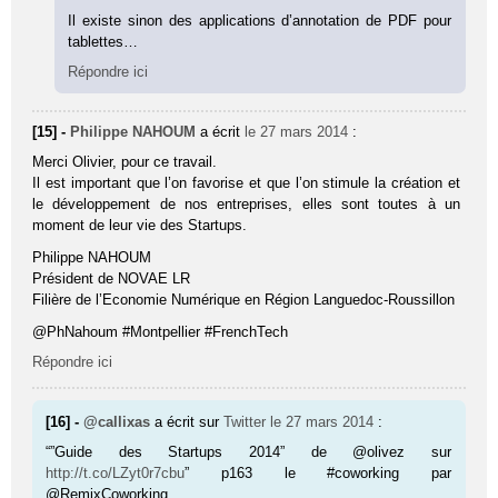
Il existe sinon des applications d’annotation de PDF pour
tablettes…
Répondre ici
[15] -
Philippe NAHOUM
a écrit
le 27 mars 2014
:
Merci Olivier, pour ce travail.
Il est important que l’on favorise et que l’on stimule la création et
le développement de nos entreprises, elles sont toutes à un
moment de leur vie des Startups.
Philippe NAHOUM
Président de NOVAE LR
Filière de l’Economie Numérique en Région Languedoc-Roussillon
@PhNahoum #Montpellier #FrenchTech
Répondre ici
[16] -
@callixas
a écrit sur
Twitter
le 27 mars 2014
:
“”Guide des Startups 2014” de @olivez sur
http://t.co/LZyt0r7cbu
” p163 le #coworking par
@RemixCoworking