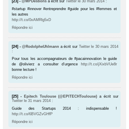
[23] -
@MPDesbons
a écrit sur
Twitter
le 30 mars 2014
:
#startup #innover #entreprendre #guide pour les #femmes et
les autres
http://t.co/0xAMRlg5xD
Répondre ici
[24] -
@RodolpheUhlmann
a écrit sur
Twitter
le 30 mars 2014
:
Pour tous les accompagnateurs de #pacainnovation le guide
de @olivierz a consulter d’urgence
http://t.co/jXixbVUe8r
bonne lecture !
Répondre ici
[25] -
Epitech Toulouse (@EPITECHToulouse)
a écrit sur
Twitter
le 31 mars 2014
:
Guide des Startups 2014 : indispensable !
http://t.co/6BVGZvGHfP
Répondre ici