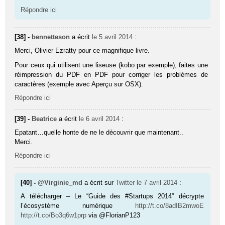
Répondre ici
[38] -
bennetteson
a écrit
le 5 avril 2014
:
Merci, Olivier Ezratty pour ce magnifique livre.
Pour ceux qui utilisent une liseuse (kobo par exemple), faites une
réimpression du PDF en PDF pour corriger les problèmes de
caractères (exemple avec Aperçu sur OSX).
Répondre ici
[39] -
Beatrice
a écrit
le 6 avril 2014
:
Epatant…quelle honte de ne le découvrir que maintenant..
Merci.
Répondre ici
[40] -
@Virginie_md
a écrit sur
Twitter
le 7 avril 2014
:
A télécharger – Le “Guide des #Startups 2014” décrypte
l’écosystème numérique
http://t.co/8adIB2mwoE
http://t.co/Bo3q6w1prp
via @FlorianP123