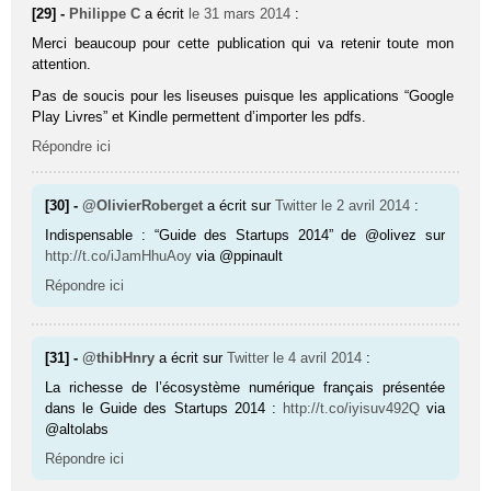
[29] -
Philippe C
a écrit
le 31 mars 2014
:
Merci beaucoup pour cette publication qui va retenir toute mon
attention.
Pas de soucis pour les liseuses puisque les applications “Google
Play Livres” et Kindle permettent d’importer les pdfs.
Répondre ici
[30] -
@OlivierRoberget
a écrit sur
Twitter
le 2 avril 2014
:
Indispensable : “Guide des Startups 2014” de @olivez sur
http://t.co/iJamHhuAoy
via @ppinault
Répondre ici
[31] -
@thibHnry
a écrit sur
Twitter
le 4 avril 2014
:
La richesse de l’écosystème numérique français présentée
dans le Guide des Startups 2014 :
http://t.co/iyisuv492Q
via
@altolabs
Répondre ici