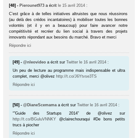
[48] -
Pierounet973
a écrit
le 15 avril 2014
:
C’est grâce à de telles initiatives altruistes que nous réussirons
(au delà des crédos incantatoires) à mobiliser toutes les bonnes
volontés (et il y en a beaucoup) pour faire avancer notre
compétitivité et recréer du lien social à travers des projets
innovants répondant aux besoins du marché. Bravo et merci
Répondre ici
[49] -
@nleovideo
a écrit sur
Twitter
le 16 avril 2014
:
Un peu de lecture au programme mais indispensable et ultra
complet, merci @olivez
http://t.co/J6Ytvse3TS
Répondre ici
[50] -
@DianeScemama
a écrit sur
Twitter
le 16 avril 2014
:
“”Guide des Startups 2014” de @olivez sur
http://t.co/BGuluVNNKY
@clairechouraqui #De bons petits
trucs à piocher
Répondre ici