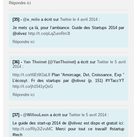
Répondre ici
[35] -
@e_milo
a écrit sur
Twitter
le 4 avril 2014
:
Je mets ça là, pour l’ambiance. Guide des Startups 2014 par
@olivez
http://t.co/pLqZumRm3l
Répondre ici
[36] -
Yan Thoinet (@YanThoinet)
a écrit sur
Twitter
le 5 avril
2014
:
http://t.co/t6Et9I2aL8
Plan “Amorcage, Dvt, Croissance, Exp ”
L’écosyt. Fr des startups par @olivez (p. 151) #YTaccYT
http://t.co/jh1541yQsG
Répondre ici
[37] -
@WillouLeon
a écrit sur
Twitter
le 5 avril 2014
:
Le guide des start-up 2014 de @olivez est dispo et gratuit ici:
http://t.co/RIy2iZvuMC
Merci pour tout ce travail! #startup
#tech