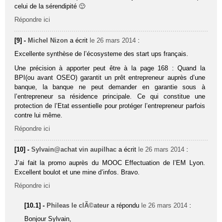
celui de la sérendipité 🙂
Répondre ici
[9] -
Michel Nizon
a écrit
le 26 mars 2014
:
Excellente synthèse de l’écosysteme des start ups français.
Une précision à apporter peut être à la page 168 : Quand la
BPI(ou avant OSEO) garantit un prêt entrepreneur auprès d’une
banque, la banque ne peut demander en garantie sous à
l’entrepreneur sa résidence principale. Ce qui constitue une
protection de l’Etat essentielle pour protéger l’entrepreneur parfois
contre lui même.
Répondre ici
[10] -
Sylvain@achat vin aupilhac
a écrit
le 26 mars 2014
:
J’ai fait la promo auprès du MOOC Effectuation de l’EM Lyon.
Excellent boulot et une mine d’infos. Bravo.
Répondre ici
[10.1] -
Phileas le clÃ©ateur
a répondu
le 26 mars 2014
:
Bonjour Sylvain,