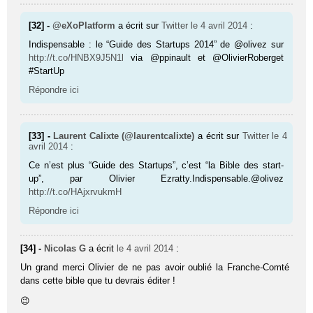
[32] -
@eXoPlatform
a écrit sur
Twitter
le 4 avril 2014
:
Indispensable : le “Guide des Startups 2014” de @olivez sur
http://t.co/HNBX9J5N1l
via @ppinault et @OlivierRoberget
#StartUp
Répondre ici
[33] -
Laurent Calixte (@laurentcalixte)
a écrit sur
Twitter
le 4
avril 2014
:
Ce n’est plus “Guide des Startups”, c’est “la Bible des start-
up”, par Olivier Ezratty.Indispensable.@olivez
http://t.co/HAjxrvukmH
Répondre ici
[34] -
Nicolas G
a écrit
le 4 avril 2014
:
Un grand merci Olivier de ne pas avoir oublié la Franche-Comté
dans cette bible que tu devrais éditer !
😉