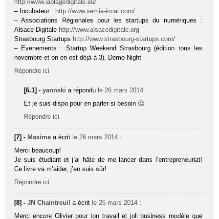
http://www.laplagedigitale.eu/
– Incubateur :
http://www.semia-incal.com/
– Associations Régionales pour les startups du numériques :
Alsace Digitale
http://www.alsacedigitale.org
Strasbourg Startups
http://www.strasbourg-startups.com/
– Evenements : Startup Weekend Strasbourg (édition tous les
novembre et on en est déjà à 3), Demo Night
Répondre ici
[6.1] -
yannski
a répondu
le 26 mars 2014
:
Et je suis dispo pour en parler si besoin 🙂
Répondre ici
[7] -
Maxime
a écrit
le 26 mars 2014
:
Merci beaucoup!
Je suis étudiant et j’ai hâte de me lancer dans l’entrepreneuriat!
Ce livre va m’aider, j’en suis sûr!
Répondre ici
[8] -
JN Chaintreuil
a écrit
le 26 mars 2014
:
Merci encore Olivier pour ton travail et joli business modèle que