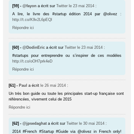
[59] -
@fayon
a écrit sur
Twitter
le 23 mai 2014
:
A lire, le livre des #startup édition 2014 par @olivez :
http://t.co/K9v2L6pEQl
Répondre ici
[60] -
@DodinEric
a écrit sur
Twitter
le 23 mai 2014
:
#startups pour entreprendre ou s’inspirer de ces modèles
http://t.co/oOH7prk4eD
Répondre ici
[61] -
Paul
a écrit
le 26 mai 2014
:
Un très bon guide ou toute les principales start-up française sont
référencées, vivement celui de 2015
Répondre ici
[62] -
@jpsedaghat
a écrit sur
Twitter
le 30 mai 2014
:
2014 #French #Startup #Guide via @olivez in French only!