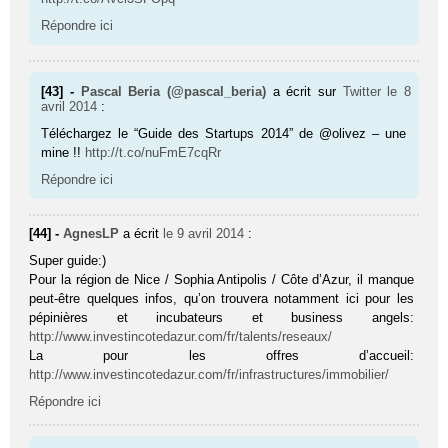
Répondre ici
[43] -
Pascal Beria (@pascal_beria)
a écrit sur
Twitter
le 8
avril 2014
:
Téléchargez le “Guide des Startups 2014” de @olivez – une
mine !!
http://t.co/nuFmE7cqRr
Répondre ici
[44] -
AgnesLP
a écrit
le 9 avril 2014
:
Super guide:)
Pour la région de Nice / Sophia Antipolis / Côte d’Azur, il manque
peut-être quelques infos, qu’on trouvera notamment ici pour les
pépinières et incubateurs et business angels:
http://www.investincotedazur.com/fr/talents/reseaux/
La pour les offres d’accueil:
http://www.investincotedazur.com/fr/infrastructures/immobilier/
Répondre ici