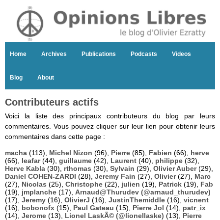
Home
Archives
Publications
Podcasts
Videos
Blog
About
Contributeurs actifs
Voici la liste des principaux contributeurs du blog par leurs
commentaires. Vous pouvez cliquer sur leur lien pour obtenir leurs
commentaires dans cette page :
macha
(113),
Michel Nizon
(96),
Pierre
(85),
Fabien
(66),
herve
(66),
leafar
(44),
guillaume
(42),
Laurent
(40),
philippe
(32),
Herve Kabla
(30),
rthomas
(30),
Sylvain
(29),
Olivier Auber
(29),
Daniel COHEN-ZARDI
(28),
Jeremy Fain
(27),
Olivier
(27),
Marc
(27),
Nicolas
(25),
Christophe
(22),
julien
(19),
Patrick
(19),
Fab
(19),
jmplanche
(17),
Arnaud@Thurudev (@arnaud_thurudev)
(17),
Jeremy
(16),
OlivierJ
(16),
JustinThemiddle
(16),
vicnent
(16),
bobonofx
(15),
Paul Gateau
(15),
Pierre Jol
(14),
patr_ix
(14),
Jerome
(13),
Lionel LaskÃ© (@lionellaske)
(13),
Pierre