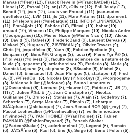
Mawas (@Pem)
(13),
Franck Revelin (@FranckAtDell)
(13),
Lionel
(12),
Pascal
(12),
anj
(12),
/Olivier
(12),
Phil Jeudy
(12),
Benoit
(12),
jean
(12),
Louis van Proosdij
(11),
jean-eudes
queffelec
(11),
LVM
(11),
jlc
(11),
Marc-Antoine
(11),
dparmen1
(11),
(@slebarque) (@slebarque)
(11),
INFO (@LINKANDEV)
(11),
FranÃ§ois
(10),
Fabrice
(10),
Filmail
(10),
babar
(10),
arnaud
(10),
Vincent
(10),
Philippe Marques
(10),
Nicolas Andre
(@corpogame)
(10),
Michel Nizon (@MichelNizon)
(10),
Alexis
(9),
David
(9),
Rafael
(9),
FredericBaud
(9),
Laurent Bervas
(9),
Mickael
(9),
Hugues
(9),
ZISERMAN
(9),
Olivier Travers
(9),
Chris
(9),
jequeffelec
(9),
Yann
(9),
Fabrice Epelboin
(9),
Benjamin
(9),
BenoÃ®t Granger
(9),
laozi
(9),
Pierre YgriÃ©
(9),
(@olivez) (@olivez)
(9),
faculte des sciences de la nature et de
la vie
(9),
gepettot
(9),
arderborelnot
(9),
Frederic
(8),
Marie
(8),
Yannick Lejeune
(8),
stephane
(8),
BScache
(8),
Michel
(8),
Daniel
(8),
Emmanuel
(8),
Jean-Philippe
(8),
startuper
(8),
Fred
A.
(8),
@FredOu_
(8),
Nicolas Bry (@NicoBry)
(8),
@corpogame
(8),
fabienne billat (@fadouce)
(8),
Bruno Lamouroux
(@Dassoniou)
(8),
Lereune
(8),
~laurent
(7),
Patrice
(7),
JB
(7),
ITI
(7),
Julien Ã‰LIE
(7),
Jean-Christophe
(7),
Nicolas
Guillaume
(7),
Bruno
(7),
Stanislas
(7),
Alain
(7),
Godefroy
(7),
Sebastien
(7),
Serge Meunier
(7),
Pimpin
(7),
Lebarque
StÃ©phane (@slebarque)
(7),
Jean-Renaud ROY (@jr_roy)
(7),
Pascal Lechevallier (@PLechevallier)
(7),
veille innovation
(@vinno47)
(7),
YAN THOINET (@YanThoinet)
(7),
Fabien
RAYNAUD (@FabienRaynaud)
(7),
Partech Shaker
(@PartechShaker)
(7),
arderbor elnot
(7),
Legend
(6),
Romain
(6),
JÃ©rÃ´me
(6),
Paul
(6),
Eric
(6),
Serge
(6),
Benoit Felten
(6),