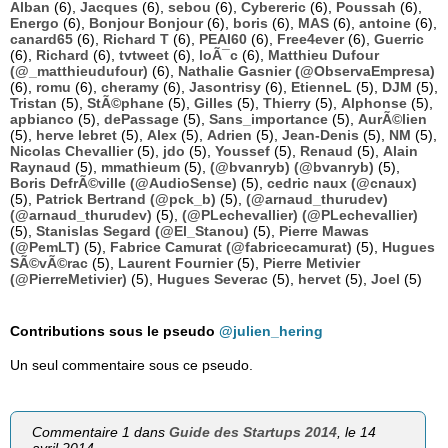
Alban
(6),
Jacques
(6),
sebou
(6),
Cybereric
(6),
Poussah
(6),
Energo
(6),
Bonjour Bonjour
(6),
boris
(6),
MAS
(6),
antoine
(6),
canard65
(6),
Richard T
(6),
PEAI60
(6),
Free4ever
(6),
Guerric
(6),
Richard
(6),
tvtweet
(6),
loÃ¯c
(6),
Matthieu Dufour
(@_matthieudufour)
(6),
Nathalie Gasnier (@ObservaEmpresa)
(6),
romu
(6),
cheramy
(6),
Jasontrisy
(6),
EtienneL
(5),
DJM
(5),
Tristan
(5),
StÃ©phane
(5),
Gilles
(5),
Thierry
(5),
Alphonse
(5),
apbianco
(5),
dePassage
(5),
Sans_importance
(5),
AurÃ©lien
(5),
herve lebret
(5),
Alex
(5),
Adrien
(5),
Jean-Denis
(5),
NM
(5),
Nicolas Chevallier
(5),
jdo
(5),
Youssef
(5),
Renaud
(5),
Alain
Raynaud
(5),
mmathieum
(5),
(@bvanryb) (@bvanryb)
(5),
Boris DefrÃ©ville (@AudioSense)
(5),
cedric naux (@cnaux)
(5),
Patrick Bertrand (@pck_b)
(5),
(@arnaud_thurudev)
(@arnaud_thurudev)
(5),
(@PLechevallier) (@PLechevallier)
(5),
Stanislas Segard (@El_Stanou)
(5),
Pierre Mawas
(@PemLT)
(5),
Fabrice Camurat (@fabricecamurat)
(5),
Hugues
SÃ©vÃ©rac
(5),
Laurent Fournier
(5),
Pierre Metivier
(@PierreMetivier)
(5),
Hugues Severac
(5),
hervet
(5),
Joel
(5)
Contributions sous le pseudo
@julien_hering
Un seul commentaire sous ce pseudo.
Commentaire 1 dans
Guide des Startups 2014
, le 14