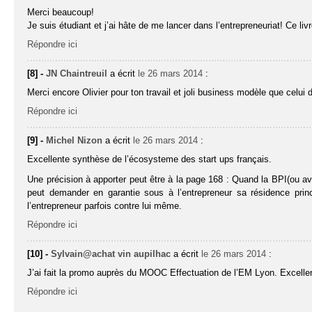
Merci beaucoup!
Je suis étudiant et j’ai hâte de me lancer dans l’entrepreneuriat! Ce livr
Répondre ici
[8] -
JN Chaintreuil
a écrit
le 26 mars 2014
:
Merci encore Olivier pour ton travail et joli business modèle que celui d
Répondre ici
[9] -
Michel Nizon
a écrit
le 26 mars 2014
:
Excellente synthèse de l’écosysteme des start ups français.
Une précision à apporter peut être à la page 168 : Quand la BPI(ou a
peut demander en garantie sous à l’entrepreneur sa résidence princi
l’entrepreneur parfois contre lui même.
Répondre ici
[10] -
Sylvain@achat vin aupilhac
a écrit
le 26 mars 2014
:
J’ai fait la promo auprès du MOOC Effectuation de l’EM Lyon. Excellen
Répondre ici