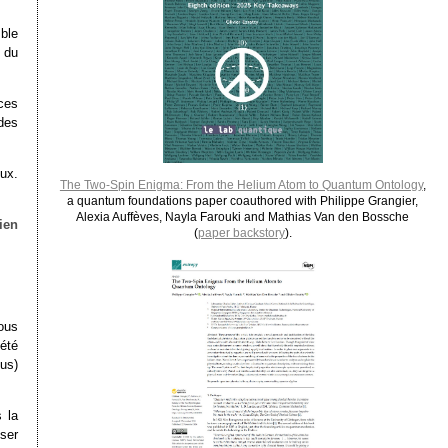
ble
 du
ces
des
ux.
The Two-Spin Enigma: From the Helium Atom to Quantum Ontology
,
a quantum foundations paper coauthored with Philippe Grangier,
Alexia Auffèves, Nayla Farouki and Mathias Van den Bossche
lien
(
paper backstory
).
ous
été
lus)
 la
nser