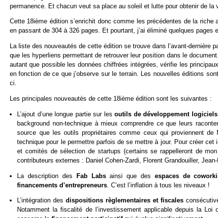
permanence. Et chacun veut sa place au soleil et lutte pour obtenir de la vi
Cette 18ième édition s’enrichit donc comme les précédentes de la riche 
en passant de 304 à 326 pages. Et pourtant, j’ai éliminé quelques pages et
La liste des nouveautés de cette édition se trouve dans l’avant-dernière p
que les hyperliens permettant de retrouver leur position dans le document. 
autant que possible les données chiffrées intégrées, vérifie les principau
en fonction de ce que j’observe sur le terrain. Les nouvelles éditions so
ci.
Les principales nouveautés de cette 18ième édition sont les suivantes :
L’ajout d’une longue partie sur les
outils de développement logiciel
background non-technique à mieux comprendre ce que leurs racontent
source que les outils propriétaires comme ceux qui proviennent de M
technique pour le permettre parfois de se mettre à jour. Pour créer c
et comités de sélection de startups (certains se rappelleront de mon 
contributeurs externes : Daniel Cohen-Zardi, Florent Grandouiller, Jea
La description des
Fab Labs
ainsi que des
espaces de cowork
financements d’entrepreneurs
. C’est l’inflation à tous les niveaux !
L’intégration des
dispositions règlementaires et fiscales
consécutive
Notamment la fiscalité de l’investissement applicable depuis la Loi