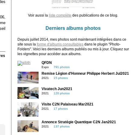
des
Voir aussi la
liste complète
des publications de ce blog.
06,
 me
Derniers albums photos
eil
Depuis juillet 2014, mes photos sont maintenant intégrées dans ce
site sous la
forme d'albums consultables
dans le plugin "Photo-
Folders". Voici les derniers albums publiés ou mis à jour. Cliquez sur
les vignettes pour accéder aux albums.
res
QFDN
Expo
791 photos
Remise Légion d'Honneur Philippe Herbert Jul2021
2021
15 photos
Vivatech Jun2021
2021
120 photos
Visite C2N Palaiseau Mar2021
2021
17 photos
Annonce Stratégie Quantique C2N Jan2021
2021
137 photos