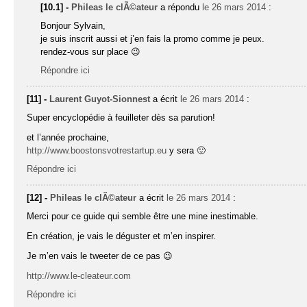
[10.1] -
Phileas le clÃ©ateur
a répondu
le 26 mars 2014
:
Bonjour Sylvain,
je suis inscrit aussi et j’en fais la promo comme je peux.
rendez-vous sur place 😉
Répondre ici
[11] -
Laurent Guyot-Sionnest
a écrit
le 26 mars 2014
:
Super encyclopédie à feuilleter dès sa parution!
et l’année prochaine,
http://www.boostonsvotrestartup.eu
y sera 🙂
Répondre ici
[12] -
Phileas le clÃ©ateur
a écrit
le 26 mars 2014
:
Merci pour ce guide qui semble être une mine inestimable.
En création, je vais le déguster et m’en inspirer.
Je m’en vais le tweeter de ce pas 😉
http://www.le-cleateur.com
Répondre ici