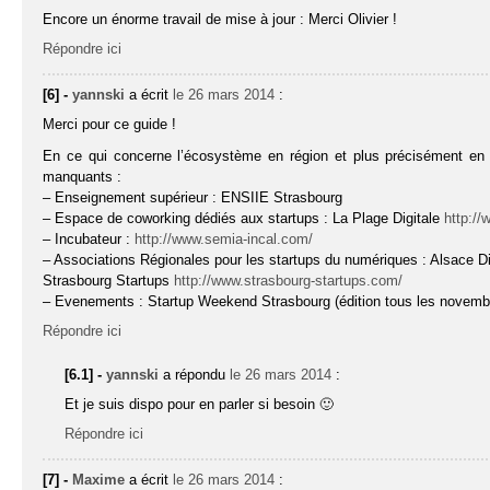
Encore un énorme travail de mise à jour : Merci Olivier !
Répondre ici
[6] -
yannski
a écrit
le 26 mars 2014
:
Merci pour ce guide !
En ce qui concerne l’écosystème en région et plus précisément en ré
manquants :
– Enseignement supérieur : ENSIIE Strasbourg
– Espace de coworking dédiés aux startups : La Plage Digitale
http://
– Incubateur :
http://www.semia-incal.com/
– Associations Régionales pour les startups du numériques : Alsace D
Strasbourg Startups
http://www.strasbourg-startups.com/
– Evenements : Startup Weekend Strasbourg (édition tous les novembr
Répondre ici
[6.1] -
yannski
a répondu
le 26 mars 2014
:
Et je suis dispo pour en parler si besoin 🙂
Répondre ici
[7] -
Maxime
a écrit
le 26 mars 2014
: