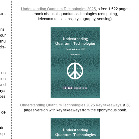
Understanding Quantum Technologies 2025
, a free 1,522 pages
int
ebook about all quantum technologies (computing,
telecommunications, cryptography, sensing):
insi
jour
tenu
ois-
t un
pen
und
rys
 des
Understanding Quantum Technologies 2025 Key takeaways
, a 38
pages version with key takeaways from the eponymous book.
 de
ide.
qui