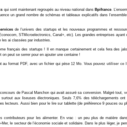
cs
qui sont maintenant regroupés au niveau national dans
Bpifrance
. L’ensem
quence un grand nombre de schémas et tableaux explicatifs dans l’ensemble
services
de l’univers des startups et les nouveaux programmes et ressour
 Econocom, STMicroelectronics, Canal+, etc). Les grandes entreprises ayant 
les ai classées par industries.
ème français des startups ! Il en manque certainement et cela fera des jalo
et on peut se serrer pour en ajouter une centaine !
nt au format PDF, avec un fichier qui pèse 12 Mo. Vous pouvez
utiliser ce 
au concours de Pascal Manchon qui avait assuré sa conversion. Malgré tout, v
s surtout aux liseuses électroniques. Seuls 7,6% des téléchargements ont 
es lecteurs. Aussi bien pour le lire sur tablette (de préférence 9 pouces ou p
es contributeurs pour les alimenter. En vrac : un peu plus de matière dans
Mer, le secteur de l’économie sociale et solidaire. Dans le plus léger, je pe