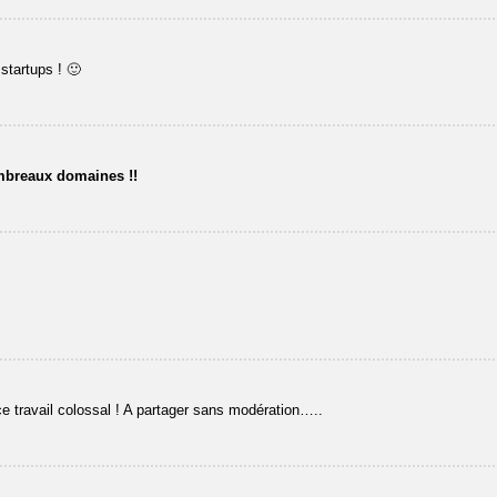
startups ! 🙂
mbreaux domaines !!
e travail colossal ! A partager sans modération…..