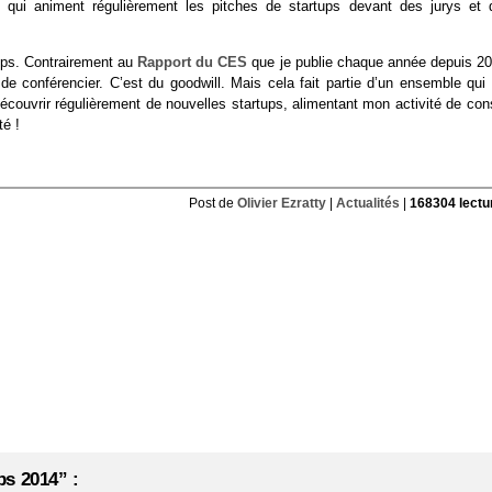
” qui animent régulièrement les pitches de startups devant des jurys et 
tups. Contrairement au
Rapport du CES
que je publie chaque année depuis 20
e conférencier. C’est du goodwill. Mais cela fait partie d’un ensemble qui
écouvrir régulièrement de nouvelles startups, alimentant mon activité de cons
té !
Post de
Olivier Ezratty
|
Actualités
|
168304 lectu
ps 2014” :