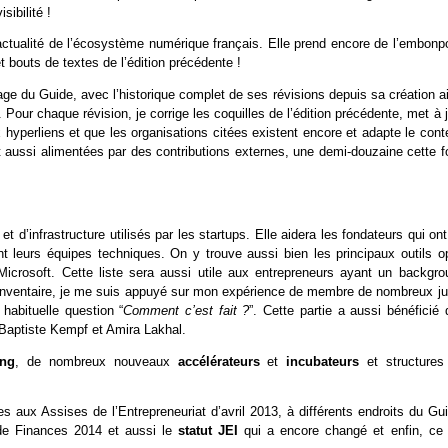
sibilité !
actualité de l’écosystème numérique français. Elle prend encore de l’embonpo
 bouts de textes de l’édition précédente !
age du Guide, avec l’historique complet de ses révisions depuis sa création a
Pour chaque révision, je corrige les coquilles de l’édition précédente, met à 
x hyperliens et que les organisations citées existent encore et adapte le con
nt aussi alimentées par des contributions externes, une demi-douzaine cette f
s
et d’infrastructure utilisés par les startups. Elle aidera les fondateurs qui on
 leurs équipes techniques. On y trouve aussi bien les principaux outils o
icrosoft. Cette liste sera aussi utile aux entrepreneurs ayant un backgro
et inventaire, je me suis appuyé sur mon expérience de membre de nombreux ju
habituelle question “
Comment c’est fait ?
”. Cette partie a aussi bénéficié
n-Baptiste Kempf et Amira Lakhal.
ing
, de nombreux nouveaux
accélérateurs
et
incubateurs
et structures
s aux Assises de l’Entrepreneuriat d’avril 2013, à différents endroits du Gu
 de Finances 2014 et aussi le
statut JEI
qui a encore changé et enfin, ce 