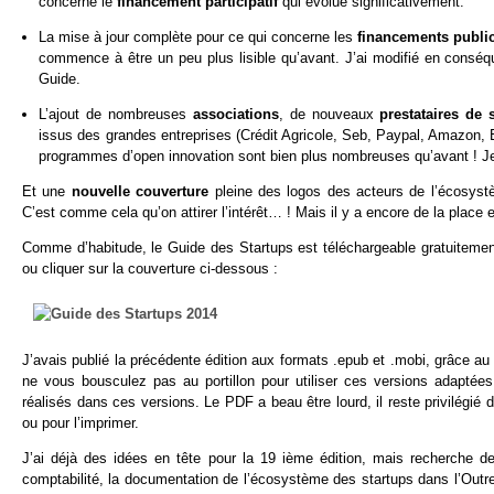
concerne le
financement participatif
qui évolue significativement.
La mise à jour complète pour ce qui concerne les
financements publi
commence à être un peu plus lisible qu’avant. J’ai modifié en consé
Guide.
L’ajout de nombreuses
associations
, de nouveaux
prestataires de 
issus des grandes entreprises (Crédit Agricole, Seb, Paypal, Amazon,
programmes d’open innovation sont bien plus nombreuses qu’avant ! Je 
Et une
nouvelle couverture
pleine des logos des acteurs de l’écosyst
C’est comme cela qu’on attirer l’intérêt… ! Mais il y a encore de la place 
Comme d’habitude, le Guide des Startups est téléchargeable gratuiteme
ou cliquer sur la couverture ci-dessous :
J’avais publié la précédente édition aux formats .epub et .mobi, grâce 
ne vous bousculez pas au portillon pour utiliser ces versions adaptée
réalisés dans ces versions. Le PDF a beau être lourd, il reste privilégié d
ou pour l’imprimer.
J’ai déjà des idées en tête pour la 19 ième édition, mais recherche d
comptabilité, la documentation de l’écosystème des startups dans l’Outre-