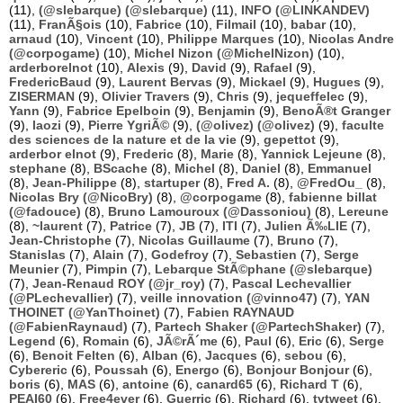
(11),
(@slebarque) (@slebarque)
(11),
INFO (@LINKANDEV)
(11),
FranÃ§ois
(10),
Fabrice
(10),
Filmail
(10),
babar
(10),
arnaud
(10),
Vincent
(10),
Philippe Marques
(10),
Nicolas Andre
(@corpogame)
(10),
Michel Nizon (@MichelNizon)
(10),
arderborelnot
(10),
Alexis
(9),
David
(9),
Rafael
(9),
FredericBaud
(9),
Laurent Bervas
(9),
Mickael
(9),
Hugues
(9),
ZISERMAN
(9),
Olivier Travers
(9),
Chris
(9),
jequeffelec
(9),
Yann
(9),
Fabrice Epelboin
(9),
Benjamin
(9),
BenoÃ®t Granger
(9),
laozi
(9),
Pierre YgriÃ©
(9),
(@olivez) (@olivez)
(9),
faculte
des sciences de la nature et de la vie
(9),
gepettot
(9),
arderbor elnot
(9),
Frederic
(8),
Marie
(8),
Yannick Lejeune
(8),
stephane
(8),
BScache
(8),
Michel
(8),
Daniel
(8),
Emmanuel
(8),
Jean-Philippe
(8),
startuper
(8),
Fred A.
(8),
@FredOu_
(8),
Nicolas Bry (@NicoBry)
(8),
@corpogame
(8),
fabienne billat
(@fadouce)
(8),
Bruno Lamouroux (@Dassoniou)
(8),
Lereune
(8),
~laurent
(7),
Patrice
(7),
JB
(7),
ITI
(7),
Julien Ã‰LIE
(7),
Jean-Christophe
(7),
Nicolas Guillaume
(7),
Bruno
(7),
Stanislas
(7),
Alain
(7),
Godefroy
(7),
Sebastien
(7),
Serge
Meunier
(7),
Pimpin
(7),
Lebarque StÃ©phane (@slebarque)
(7),
Jean-Renaud ROY (@jr_roy)
(7),
Pascal Lechevallier
(@PLechevallier)
(7),
veille innovation (@vinno47)
(7),
YAN
THOINET (@YanThoinet)
(7),
Fabien RAYNAUD
(@FabienRaynaud)
(7),
Partech Shaker (@PartechShaker)
(7),
Legend
(6),
Romain
(6),
JÃ©rÃ´me
(6),
Paul
(6),
Eric
(6),
Serge
(6),
Benoit Felten
(6),
Alban
(6),
Jacques
(6),
sebou
(6),
Cybereric
(6),
Poussah
(6),
Energo
(6),
Bonjour Bonjour
(6),
boris
(6),
MAS
(6),
antoine
(6),
canard65
(6),
Richard T
(6),
PEAI60
(6),
Free4ever
(6),
Guerric
(6),
Richard
(6),
tvtweet
(6),