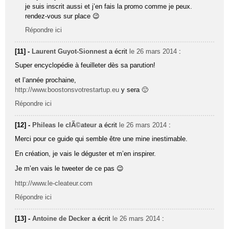
je suis inscrit aussi et j’en fais la promo comme je peux.
rendez-vous sur place 😉
Répondre ici
[11] -
Laurent Guyot-Sionnest
a écrit
le 26 mars 2014
:
Super encyclopédie à feuilleter dès sa parution!
et l’année prochaine,
http://www.boostonsvotrestartup.eu
y sera 🙂
Répondre ici
[12] -
Phileas le clÃ©ateur
a écrit
le 26 mars 2014
:
Merci pour ce guide qui semble être une mine inestimable.
En création, je vais le déguster et m’en inspirer.
Je m’en vais le tweeter de ce pas 😉
http://www.le-cleateur.com
Répondre ici
[13] -
Antoine de Decker
a écrit
le 26 mars 2014
: