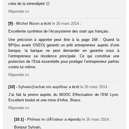
celui de la sérendipité 🙂
Répondre ici
[9] -
Michel Nizon
a écrit
le 26 mars 2014
:
Excellente synthèse de l’écosysteme des start ups français.
Une précision à apporter peut être à la page 168 : Quand la
BPI(ou avant OSEO) garantit un prêt entrepreneur auprès d’une
banque, la banque ne peut demander en garantie sous à
l’entrepreneur sa résidence principale. Ce qui constitue une
protection de l’Etat essentielle pour protéger l’entrepreneur parfois
contre lui même.
Répondre ici
[10] -
Sylvain@achat vin aupilhac
a écrit
le 26 mars 2014
:
J’ai fait la promo auprès du MOOC Effectuation de l’EM Lyon.
Excellent boulot et une mine d’infos. Bravo.
Répondre ici
[10.1] -
Phileas le clÃ©ateur
a répondu
le 26 mars 2014
:
Bonjour Sylvain,