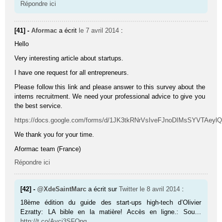
Répondre ici
[41] -
Aformac
a écrit
le 7 avril 2014
:
Hello
Very interesting article about startups.
I have one request for all entrepreneurs.
Please follow this link and please answer to this survey about the
interns recruitment. We need your professional advice to give you
the best service.
https://docs.google.com/forms/d/1JK3tkRNrVsIveFJnoDIMsSYVTAeyl
We thank you for your time.
Aformac team (France)
Répondre ici
[42] -
@XdeSaintMarc
a écrit sur
Twitter
le 8 avril 2014
:
18ème édition du guide des start-ups high-tech d’Olivier
Ezratty: LA bible en la matière! Accès en ligne.: Sou…
http://t.co/Avci3SFOpq