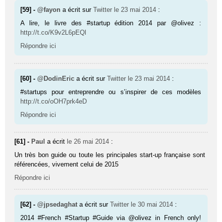
[59] -
@fayon
a écrit sur
Twitter
le 23 mai 2014
:
A lire, le livre des #startup édition 2014 par @olivez :
http://t.co/K9v2L6pEQl
Répondre ici
[60] -
@DodinEric
a écrit sur
Twitter
le 23 mai 2014
:
#startups pour entreprendre ou s’inspirer de ces modèles
http://t.co/oOH7prk4eD
Répondre ici
[61] -
Paul
a écrit
le 26 mai 2014
:
Un très bon guide ou toute les principales start-up française sont
référencées, vivement celui de 2015
Répondre ici
[62] -
@jpsedaghat
a écrit sur
Twitter
le 30 mai 2014
:
2014 #French #Startup #Guide via @olivez in French only!