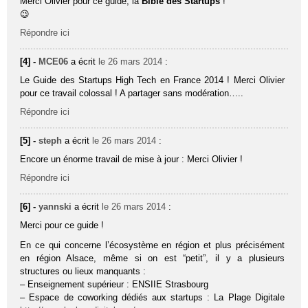
Merci Olivier pour ce guide, la
Bible des Startups
!
😉
Répondre ici
[4] -
MCE06
a écrit
le 26 mars 2014
:
Le Guide des Startups High Tech en France 2014 ! Merci Olivier
pour ce travail colossal ! A partager sans modération…..
Répondre ici
[5] -
steph
a écrit
le 26 mars 2014
:
Encore un énorme travail de mise à jour : Merci Olivier !
Répondre ici
[6] -
yannski
a écrit
le 26 mars 2014
:
Merci pour ce guide !
En ce qui concerne l’écosystème en région et plus précisément
en région Alsace, même si on est “petit”, il y a plusieurs
structures ou lieux manquants :
– Enseignement supérieur : ENSIIE Strasbourg
– Espace de coworking dédiés aux startups : La Plage Digitale