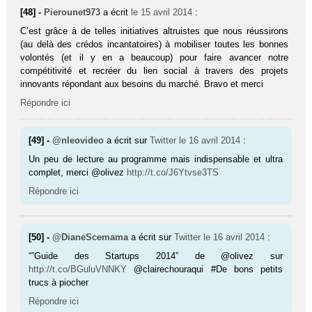
[48] -
Pierounet973
a écrit
le 15 avril 2014
:
C’est grâce à de telles initiatives altruistes que nous réussirons
(au delà des crédos incantatoires) à mobiliser toutes les bonnes
volontés (et il y en a beaucoup) pour faire avancer notre
compétitivité et recréer du lien social à travers des projets
innovants répondant aux besoins du marché. Bravo et merci
Répondre ici
[49] -
@nleovideo
a écrit sur
Twitter
le 16 avril 2014
:
Un peu de lecture au programme mais indispensable et ultra
complet, merci @olivez
http://t.co/J6Ytvse3TS
Répondre ici
[50] -
@DianeScemama
a écrit sur
Twitter
le 16 avril 2014
:
“”Guide des Startups 2014” de @olivez sur
http://t.co/BGuluVNNKY
@clairechouraqui #De bons petits
trucs à piocher
Répondre ici