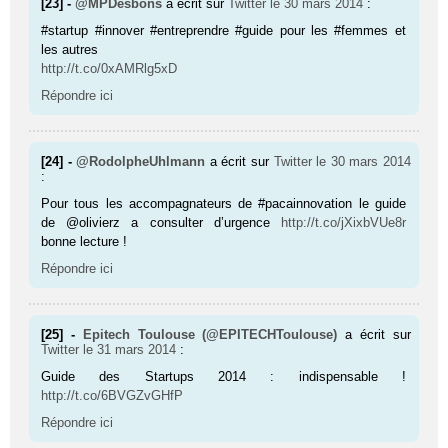
[23] -
@MPDesbons
a écrit sur
Twitter
le 30 mars 2014
:
#startup #innover #entreprendre #guide pour les #femmes et
les autres
http://t.co/0xAMRlg5xD
Répondre ici
[24] -
@RodolpheUhlmann
a écrit sur
Twitter
le 30 mars 2014
:
Pour tous les accompagnateurs de #pacainnovation le guide
de @olivierz a consulter d’urgence
http://t.co/jXixbVUe8r
bonne lecture !
Répondre ici
[25] -
Epitech Toulouse (@EPITECHToulouse)
a écrit sur
Twitter
le 31 mars 2014
:
Guide des Startups 2014 : indispensable !
http://t.co/6BVGZvGHfP
Répondre ici