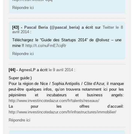
Répondre ici
[43] -
Pascal Beria (@pascal_beria)
a écrit sur
Twitter
le 8
avril 2014
:
Téléchargez le “Guide des Startups 2014” de @olivez – une
mine !!
http://t.co/nuFmE7cqRr
Répondre ici
[44] -
AgnesLP
a écrit
le 9 avril 2014
:
Super guide:)
Pour la région de Nice / Sophia Antipolis / Côte d’Azur, il manque
peut-être quelques infos, qu’on trouvera notamment ici pour les
pépinières et incubateurs et business angels:
http://www.investincotedazur.com/fr/talents/reseaux/
La pour les offres d’accueil:
http://www.investincotedazur.com/fr/infrastructures/immobilier/
Répondre ici