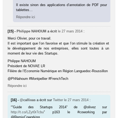
Il existe sinon des applications d’annotation de PDF pour
tablettes…
Répondre ici
[15] -
Philippe NAHOUM
a écrit
le 27 mars 2014
:
Merci Olivier, pour ce travail.
Il est important que l’on favorise et que l’on stimule la création et
le développement de nos entreprises, elles sont toutes à un
moment de leur vie des Startups.
Philippe NAHOUM
Président de NOVAE LR
Filière de l’Economie Numérique en Région Languedoc-Roussillon
@PhNahoum #Montpellier #FrenchTech
Répondre ici
[16] -
@callixas
a écrit sur
Twitter
le 27 mars 2014
:
“”Guide des Startups 2014” de @olivez sur
http://t.co/LZyt0r7cbu
” p163 le #coworking par
@RemixCoworking