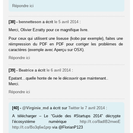
Répondre ici
[38] -
bennetteson
a écrit
le 5 avril 2014
:
Merci, Olivier Ezratty pour ce magnifique livre.
Pour ceux qui utilisent une liseuse (kobo par exemple), faites une
réimpression du PDF en PDF pour corriger les problèmes de
caractères (exemple avec Aperçu sur OSX).
Répondre ici
[39] -
Beatrice
a écrit
le 6 avril 2014
:
Epatant…quelle honte de ne le découvrir que maintenant..
Merci.
Répondre ici
[40] -
@Virginie_md
a écrit sur
Twitter
le 7 avril 2014
:
A télécharger – Le “Guide des #Startups 2014” décrypte
l’écosystème numérique
http://t.co/8adIB2mwoE
http://t.co/Bo3q6w1prp
via @FlorianP123