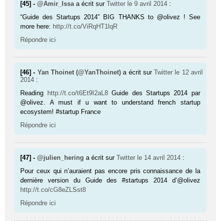
[45] -
@Amir_Issa
a écrit sur
Twitter
le 9 avril 2014
:
“Guide des Startups 2014” BIG THANKS to @olivez ! See
more here:
http://t.co/ViRqHT1lqR
Répondre ici
[46] -
Yan Thoinet (@YanThoinet)
a écrit sur
Twitter
le 12 avril
2014
:
Reading
http://t.co/t6Et9I2aL8
Guide des Startups 2014 par
@olivez. A must if u want to understand french startup
ecosystem! #startup France
Répondre ici
[47] -
@julien_hering
a écrit sur
Twitter
le 14 avril 2014
:
Pour ceux qui n’auraient pas encore pris connaissance de la
dernière version du Guide des #startups 2014 d’@olivez
http://t.co/cG8eZLSst8
Répondre ici