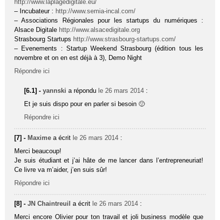
http://www.laplagedigitale.eu/
– Incubateur :
http://www.semia-incal.com/
– Associations Régionales pour les startups du numériques :
Alsace Digitale
http://www.alsacedigitale.org
Strasbourg Startups
http://www.strasbourg-startups.com/
– Evenements : Startup Weekend Strasbourg (édition tous les
novembre et on en est déjà à 3), Demo Night
Répondre ici
[6.1] -
yannski
a répondu
le 26 mars 2014
:
Et je suis dispo pour en parler si besoin 🙂
Répondre ici
[7] -
Maxime
a écrit
le 26 mars 2014
:
Merci beaucoup!
Je suis étudiant et j’ai hâte de me lancer dans l’entrepreneuriat!
Ce livre va m’aider, j’en suis sûr!
Répondre ici
[8] -
JN Chaintreuil
a écrit
le 26 mars 2014
:
Merci encore Olivier pour ton travail et joli business modèle que