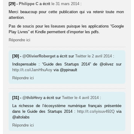
[29] -
Philippe C
a écrit
le 31 mars 2014
:
Merci beaucoup pour cette publication qui va retenir toute mon
attention.
Pas de soucis pour les liseuses puisque les applications “Google
Play Livres” et Kindle permettent d’importer les pdfs.
Répondre ici
[30] -
@OlivierRoberget
a écrit sur
Twitter
le 2 avril 2014
:
Indispensable : “Guide des Startups 2014” de @olivez sur
http://t.co/iJamHhuAoy
via @ppinault
Répondre ici
[31] -
@thibHnry
a écrit sur
Twitter
le 4 avril 2014
:
La richesse de l’écosystème numérique français présentée
dans le Guide des Startups 2014 :
http://t.co/iyisuv492Q
via
@altolabs
Répondre ici