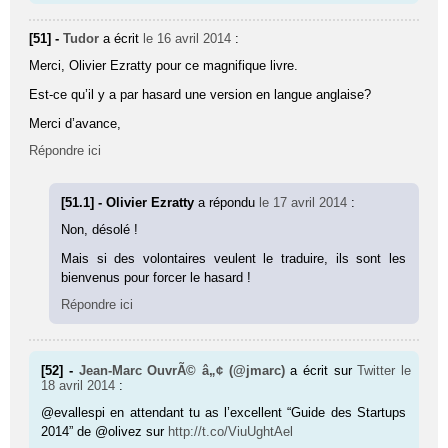
[51] -
Tudor
a écrit
le 16 avril 2014
:
Merci, Olivier Ezratty pour ce magnifique livre.
Est-ce qu’il y a par hasard une version en langue anglaise?
Merci d’avance,
Répondre ici
[51.1] - Olivier Ezratty
a répondu
le 17 avril 2014
:
Non, désolé !
Mais si des volontaires veulent le traduire, ils sont les
bienvenus pour forcer le hasard !
Répondre ici
[52] -
Jean-Marc OuvrÃ© â„¢ (@jmarc)
a écrit sur
Twitter
le
18 avril 2014
:
@evallespi en attendant tu as l’excellent “Guide des Startups
2014” de @olivez sur
http://t.co/ViuUghtAel