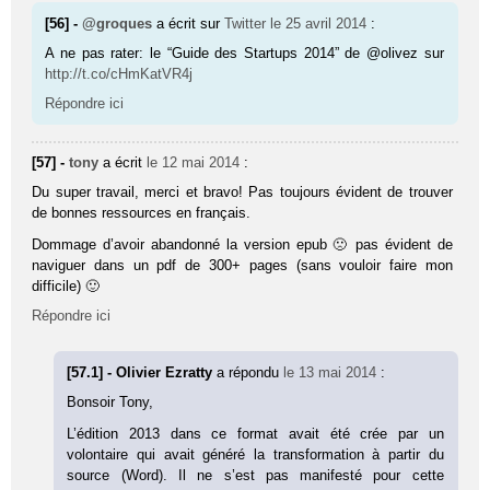
[56] -
@groques
a écrit sur
Twitter
le 25 avril 2014
:
A ne pas rater: le “Guide des Startups 2014” de @olivez sur
http://t.co/cHmKatVR4j
Répondre ici
[57] -
tony
a écrit
le 12 mai 2014
:
Du super travail, merci et bravo! Pas toujours évident de trouver
de bonnes ressources en français.
Dommage d’avoir abandonné la version epub 🙁 pas évident de
naviguer dans un pdf de 300+ pages (sans vouloir faire mon
difficile) 🙂
Répondre ici
[57.1] - Olivier Ezratty
a répondu
le 13 mai 2014
:
Bonsoir Tony,
L’édition 2013 dans ce format avait été crée par un
volontaire qui avait généré la transformation à partir du
source (Word). Il ne s’est pas manifesté pour cette