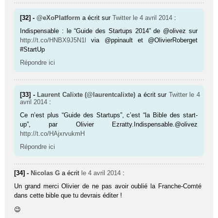
[32] -
@eXoPlatform
a écrit sur
Twitter
le 4 avril 2014
:
Indispensable : le “Guide des Startups 2014” de @olivez sur
http://t.co/HNBX9J5N1l
via @ppinault et @OlivierRoberget
#StartUp
Répondre ici
[33] -
Laurent Calixte (@laurentcalixte)
a écrit sur
Twitter
le 4
avril 2014
:
Ce n’est plus “Guide des Startups”, c’est “la Bible des start-
up”, par Olivier Ezratty.Indispensable.@olivez
http://t.co/HAjxrvukmH
Répondre ici
[34] -
Nicolas G
a écrit
le 4 avril 2014
:
Un grand merci Olivier de ne pas avoir oublié la Franche-Comté
dans cette bible que tu devrais éditer !
😉