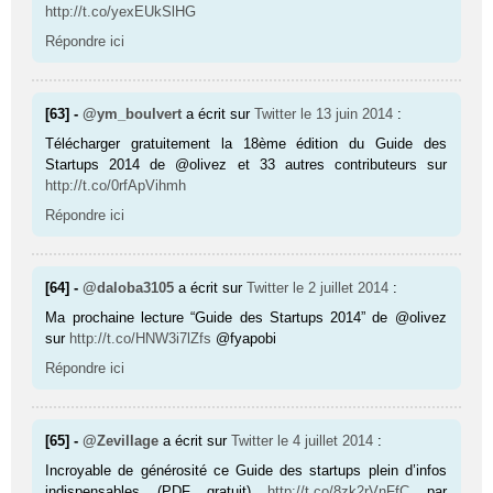
http://t.co/yexEUkSlHG
Répondre ici
[63] -
@ym_boulvert
a écrit sur
Twitter
le 13 juin 2014
:
Télécharger gratuitement la 18ème édition du Guide des
Startups 2014 de @olivez et 33 autres contributeurs sur
http://t.co/0rfApVihmh
Répondre ici
[64] -
@daloba3105
a écrit sur
Twitter
le 2 juillet 2014
:
Ma prochaine lecture “Guide des Startups 2014” de @olivez
sur
http://t.co/HNW3i7lZfs
@fyapobi
Répondre ici
[65] -
@Zevillage
a écrit sur
Twitter
le 4 juillet 2014
:
Incroyable de générosité ce Guide des startups plein d’infos
indispensables (PDF gratuit)
http://t.co/8zk2rVnFfC
par