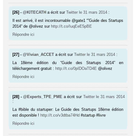
[26] -
@KITECATH
a écrit sur
Twitter
le 31 mars 2014
:
Il est arrivé, il est incontournable @gate1 “”Guide des Startups
2014” de @olivez sur
http://t.co/IuqEeE5pBE
Répondre ici
[27] -
@Vivian_ACCET
a écrit sur
Twitter
le 31 mars 2014
:
La 18ème édition du “Guide des Startups 2014” en
téléchargement gratuit :
http://t.co/0pIDOaTD4E
@olivez
Répondre ici
[28] -
@Experts_TPE_PME
a écrit sur
Twitter
le 31 mars 2014
:
La #bible du startuper: Le Guide des Startups 18ème édition
est disponible !
http://t.co/v3dtba74Hd
#startup #livre
Répondre ici