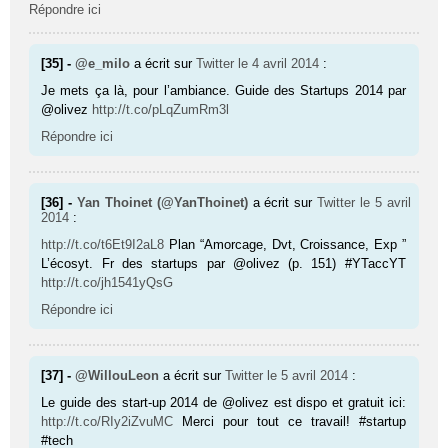
Répondre ici
[35] -
@e_milo
a écrit sur
Twitter
le 4 avril 2014
:
Je mets ça là, pour l’ambiance. Guide des Startups 2014 par
@olivez
http://t.co/pLqZumRm3l
Répondre ici
[36] -
Yan Thoinet (@YanThoinet)
a écrit sur
Twitter
le 5 avril
2014
:
http://t.co/t6Et9I2aL8
Plan “Amorcage, Dvt, Croissance, Exp ”
L’écosyt. Fr des startups par @olivez (p. 151) #YTaccYT
http://t.co/jh1541yQsG
Répondre ici
[37] -
@WillouLeon
a écrit sur
Twitter
le 5 avril 2014
:
Le guide des start-up 2014 de @olivez est dispo et gratuit ici:
http://t.co/RIy2iZvuMC
Merci pour tout ce travail! #startup
#tech