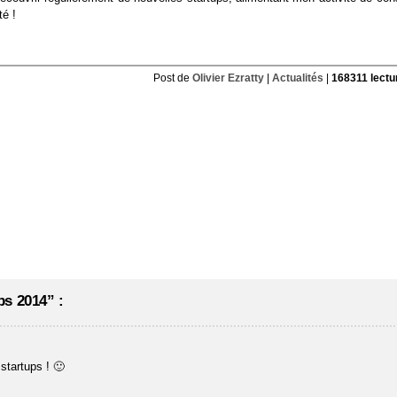
té !
Post de
Olivier Ezratty
|
Actualités
|
168311 lectu
ps 2014” :
startups ! 🙂