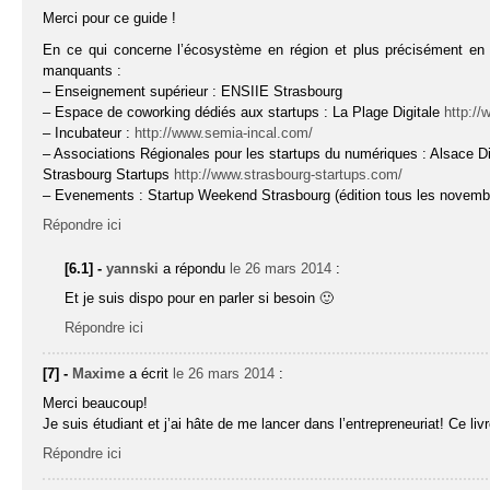
Merci pour ce guide !
En ce qui concerne l’écosystème en région et plus précisément en ré
manquants :
– Enseignement supérieur : ENSIIE Strasbourg
– Espace de coworking dédiés aux startups : La Plage Digitale
http://
– Incubateur :
http://www.semia-incal.com/
– Associations Régionales pour les startups du numériques : Alsace D
Strasbourg Startups
http://www.strasbourg-startups.com/
– Evenements : Startup Weekend Strasbourg (édition tous les novembr
Répondre ici
[6.1] -
yannski
a répondu
le 26 mars 2014
:
Et je suis dispo pour en parler si besoin 🙂
Répondre ici
[7] -
Maxime
a écrit
le 26 mars 2014
:
Merci beaucoup!
Je suis étudiant et j’ai hâte de me lancer dans l’entrepreneuriat! Ce livr
Répondre ici