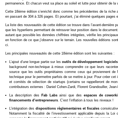
permanence. Et chacun veut sa place au soleil et lutte pour obtenir de la vi
Cette 18ième édition s’enrichit donc comme les précédentes de la riche 
en passant de 304 à 326 pages. Et pourtant, j’ai éliminé quelques pages et
La liste des nouveautés de cette édition se trouve dans l’avant-dernière p
que les hyperliens permettant de retrouver leur position dans le document. 
autant que possible les données chiffrées intégrées, vérifie les principau
en fonction de ce que j’observe sur le terrain. Les nouvelles éditions so
ci.
Les principales nouveautés de cette 18ième édition sont les suivantes :
L’ajout d’une longue partie sur les
outils de développement logiciel
background non-technique à mieux comprendre ce que leurs racontent
source que les outils propriétaires comme ceux qui proviennent de M
technique pour le permettre parfois de se mettre à jour. Pour créer c
et comités de sélection de startups (certains se rappelleront de mon 
contributeurs externes : Daniel Cohen-Zardi, Florent Grandouiller, Jea
La description des
Fab Labs
ainsi que des
espaces de cowork
financements d’entrepreneurs
. C’est l’inflation à tous les niveaux !
L’intégration des
dispositions règlementaires et fiscales
consécutive
Notamment la fiscalité de l’investissement applicable depuis la Loi