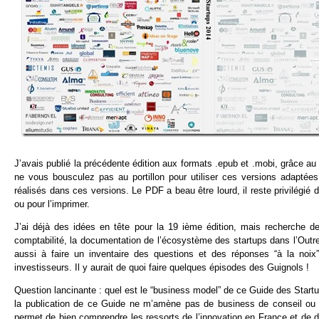
J’avais publié la précédente édition aux formats .epub et .mobi, grâce 
ne vous bousculez pas au portillon pour utiliser ces versions adaptée
réalisés dans ces versions. Le PDF a beau être lourd, il reste privilégié d
ou pour l’imprimer.
J’ai déjà des idées en tête pour la 19 ième édition, mais recherche d
comptabilité, la documentation de l’écosystème des startups dans l’Outre-
aussi à faire un inventaire des questions et des réponses “à la noix
investisseurs. Il y aurait de quoi faire quelques épisodes des Guignols !
Question lancinante : quel est le “business model” de ce Guide des Star
la publication de ce Guide ne m’amène pas de business de conseil ou d
permet de bien comprendre les ressorts de l’innovation en France et de d