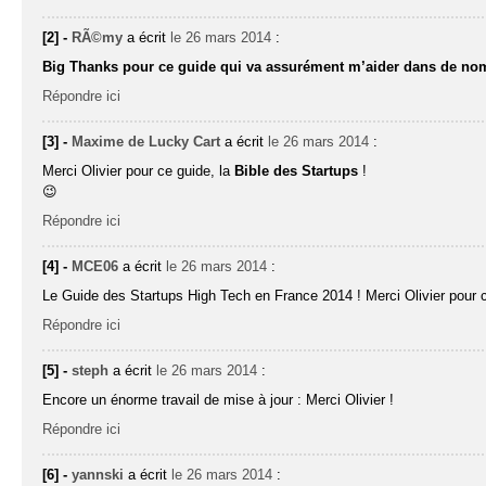
[2] -
RÃ©my
a écrit
le 26 mars 2014
:
Big Thanks pour ce guide qui va assurément m’aider dans de no
Répondre ici
[3] -
Maxime de Lucky Cart
a écrit
le 26 mars 2014
:
Merci Olivier pour ce guide, la
Bible des Startups
!
😉
Répondre ici
[4] -
MCE06
a écrit
le 26 mars 2014
:
Le Guide des Startups High Tech en France 2014 ! Merci Olivier pour c
Répondre ici
[5] -
steph
a écrit
le 26 mars 2014
:
Encore un énorme travail de mise à jour : Merci Olivier !
Répondre ici
[6] -
yannski
a écrit
le 26 mars 2014
: