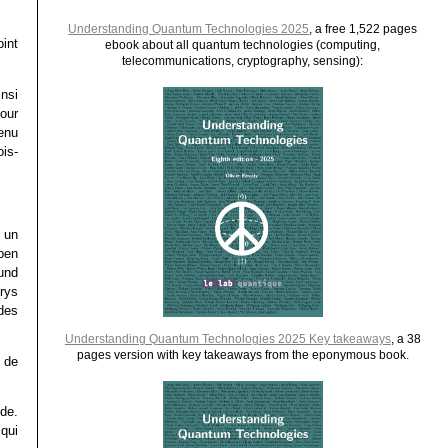
Understanding Quantum Technologies 2025
, a free 1,522 pages
int
ebook about all quantum technologies (computing,
telecommunications, cryptography, sensing):
insi
jour
tenu
ois-
t un
pen
und
rys
 des
Understanding Quantum Technologies 2025 Key takeaways
, a 38
pages version with key takeaways from the eponymous book.
 de
ide.
qui