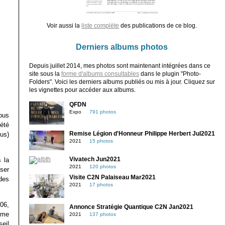
Voir aussi la
liste complète
des publications de ce blog.
Derniers albums photos
Depuis juillet 2014, mes photos sont maintenant intégrées dans ce
site sous la
forme d'albums consultables
dans le plugin "Photo-
Folders". Voici les derniers albums publiés ou mis à jour. Cliquez sur
les vignettes pour accéder aux albums.
QFDN
Expo
791 photos
ous
été
lus)
Remise Légion d'Honneur Philippe Herbert Jul2021
2021
15 photos
 la
Vivatech Jun2021
2021
120 photos
nser
Visite C2N Palaiseau Mar2021
des
2021
17 photos
06,
Annonce Stratégie Quantique C2N Jan2021
 me
2021
137 photos
eil