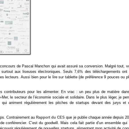
au concours de Pascal Manchon qui avait assuré sa conversion. Malgré tout, v
s surtout aux liseuses électroniques. Seuls 7,6% des téléchargements ont 
es lecteurs. Aussi bien pour le lire sur tablette (de préférence 9 pouces ou p
es contributeurs pour les alimenter. En vrac : un peu plus de matière dans
Mer, le secteur de l’économie sociale et solidaire. Dans le plus léger, je pe
” qui animent régulièrement les pitches de startups devant des jurys et 
tups. Contrairement au
Rapport du CES
que je publie chaque année depuis 20
e conférencier. C’est du goodwill. Mais cela fait partie d’un ensemble qui
écouvrir régulièrement de nouvelles startups, alimentant mon activité de cons