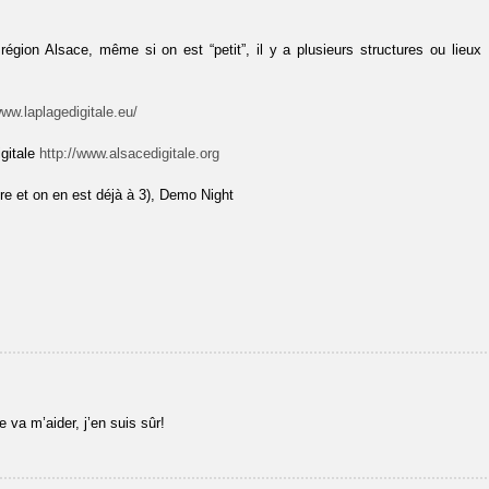
gion Alsace, même si on est “petit”, il y a plusieurs structures ou lieux
www.laplagedigitale.eu/
igitale
http://www.alsacedigitale.org
e et on en est déjà à 3), Demo Night
e va m’aider, j’en suis sûr!