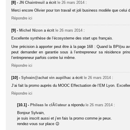
[8] -
JN Chaintreuil
a écrit
le 26 mars 2014
:
Merci encore Olivier pour ton travail et joli business modèle que celui d
Répondre ici
[9] -
Michel Nizon
a écrit
le 26 mars 2014
:
Excellente synthèse de l’écosysteme des start ups français.
Une précision à apporter peut être à la page 168 : Quand la BPI(ou a
peut demander en garantie sous à l’entrepreneur sa résidence princi
l’entrepreneur parfois contre lui même.
Répondre ici
[10] -
Sylvain@achat vin aupilhac
a écrit
le 26 mars 2014
:
J’ai fait la promo auprès du MOOC Effectuation de l’EM Lyon. Excellen
Répondre ici
[10.1] -
Phileas le clÃ©ateur
a répondu
le 26 mars 2014
:
Bonjour Sylvain,
je suis inscrit aussi et j’en fais la promo comme je peux.
rendez-vous sur place 😉