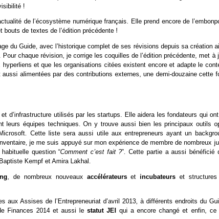
sibilité !
actualité de l’écosystème numérique français. Elle prend encore de l’embonpo
 bouts de textes de l’édition précédente !
age du Guide, avec l’historique complet de ses révisions depuis sa création a
Pour chaque révision, je corrige les coquilles de l’édition précédente, met à 
x hyperliens et que les organisations citées existent encore et adapte le con
nt aussi alimentées par des contributions externes, une demi-douzaine cette f
s
et d’infrastructure utilisés par les startups. Elle aidera les fondateurs qui on
 leurs équipes techniques. On y trouve aussi bien les principaux outils o
icrosoft. Cette liste sera aussi utile aux entrepreneurs ayant un backgro
et inventaire, je me suis appuyé sur mon expérience de membre de nombreux ju
habituelle question “
Comment c’est fait ?
”. Cette partie a aussi bénéficié
n-Baptiste Kempf et Amira Lakhal.
ing
, de nombreux nouveaux
accélérateurs
et
incubateurs
et structures
s aux Assises de l’Entrepreneuriat d’avril 2013, à différents endroits du Gu
 de Finances 2014 et aussi le
statut JEI
qui a encore changé et enfin, ce 