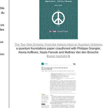
ble
 du
ces
des
ux.
The Two-Spin Enigma: From the Helium Atom to Quantum Ontology
,
a quantum foundations paper coauthored with Philippe Grangier,
Alexia Auffèves, Nayla Farouki and Mathias Van den Bossche
lien
(
paper backstory
).