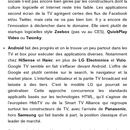
sociale n’est pas encore bien gérée par les constructeurs dont la
culture logicielle et Internet reste très faible. Les applications
second écran de la TV agrègent certes des flux de Facebook
et/ou Twitter, mais cela ne va pas bien loin. Il y a encore de
l’innovation à déclencher dans le domaine. Elle vient plutôt de
startups logicielles style
Zeebox
(pas vu au CES),
QuickPlay
Video
ou
Twonky
.
Android
fait des progrès et on le trouve un peu partout dans les
TV et box pour exécuter des applications diverses. Notamment
chez
HiSense
et
Haier
, en plus de
LG Electronics
et
Vizio
.
Google TV semble en fait s’effacer devant Android. L’offre de
Google est plutôt centrée sur le search, le navigateur et la
market place. L’interface utilisateur et la partie TV broadcast est
laissée à des tiers. C’est le modèle LG qui pourrait se
généraliser. Cette approche concurrence les standards
applicatifs basés sur les technologies HTML, qu’il s’agisse de
l’européen HbbTV ou de la Smart TV Alliance qui regroupe
surtout les constructeurs de TV, avec l’arrivée de
Panasonic
,
hors
Samsung
qui fait bande à part, la position classique d’un
leader de marché.