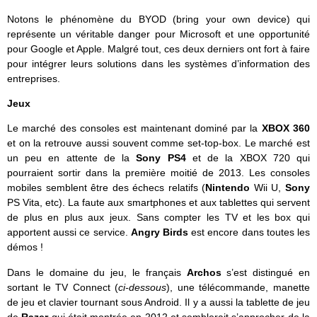
Notons le phénomène du BYOD (bring your own device) qui
représente un véritable danger pour Microsoft et une opportunité
pour Google et Apple. Malgré tout, ces deux derniers ont fort à faire
pour intégrer leurs solutions dans les systèmes d’information des
entreprises.
Jeux
Le marché des consoles est maintenant dominé par la
XBOX 360
et on la retrouve aussi souvent comme set-top-box. Le marché est
un peu en attente de la
Sony PS4
et de la XBOX 720 qui
pourraient sortir dans la première moitié de 2013. Les consoles
mobiles semblent être des échecs relatifs (
Nintendo
Wii U,
Sony
PS Vita, etc). La faute aux smartphones et aux tablettes qui servent
de plus en plus aux jeux. Sans compter les TV et les box qui
apportent aussi ce service.
Angry Birds
est encore dans toutes les
démos !
Dans le domaine du jeu, le français
Archos
s’est distingué en
sortant le TV Connect (
ci-dessous
), une télécommande, manette
de jeu et clavier tournant sous Android. Il y a aussi la tablette de jeu
de
Razer
qui était montrée en 2012 et semblerait s’approcher de la