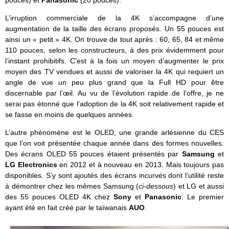
pouces) et
Panasonic
(20 pouces).
L’irruption commerciale de la 4K s’accompagne d’une
augmentation de la taille des écrans proposés. Un 55 pouces est
ainsi un « petit » 4K. On trouve de tout après : 60, 65, 84 et même
110 pouces, selon les constructeurs, à des prix évidemment pour
l’instant prohibitifs. C’est à la fois un moyen d’augmenter le prix
moyen des TV vendues et aussi de valoriser la 4K qui requiert un
angle de vue un peu plus grand que la Full HD pour être
discernable par l’œil. Au vu de l’évolution rapide de l’offre, je ne
serai pas étonné que l’adoption de la 4K soit relativement rapide et
se fasse en moins de quelques années.
L’autre phénomène est le OLED, une grande arlésienne du CES
que l’on voit présentée chaque année dans des formes nouvelles.
Des écrans OLED 55 pouces étaient présentés par
Samsung
et
LG Electronics
en 2012 et à nouveau en 2013. Mais toujours pas
disponibles. S’y sont ajoutés des écrans incurvés dont l’utilité reste
à démontrer chez les mêmes Samsung (
ci-dessous
) et LG et aussi
des 55 pouces OLED 4K chez
Sony
et
Panasonic
. Le premier
ayant été en fait créé par le taïwanais
AUO
.