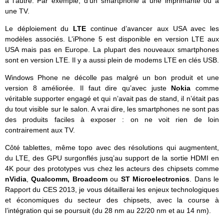
à l’autre. Par exemple, d’un smartphone à une imprimante ou à
une TV.
Le déploiement du
LTE
continue d’avancer aux USA avec les
modèles associés. L’iPhone 5 est disponible en version LTE aux
USA mais pas en Europe. La plupart des nouveaux smartphones
sont en version LTE. Il y a aussi plein de modems LTE en clés USB.
Windows Phone ne décolle pas malgré un bon produit et une
version 8 améliorée. Il faut dire qu’avec juste
Nokia
comme
véritable supporter engagé et qui n’avait pas de stand, il n’était pas
du tout visible sur le salon. A vrai dire, les smartphones ne sont pas
des produits faciles à exposer : on ne voit rien de loin
contrairement aux TV.
Côté tablettes, même topo avec des résolutions qui augmentent,
du LTE, des GPU surgonflés jusq’au support de la sortie HDMI en
4K pour des prototypes vus chez les acteurs des chipsets comme
nVidia
,
Qualcomm, Broadcom
ou
ST Microelectronics
. Dans le
Rapport du CES 2013, je vous détaillerai les enjeux technologiques
et économiques du secteur des chipsets, avec la course à
l’intégration qui se poursuit (du 28 nm au 22/20 nm et au 14 nm).