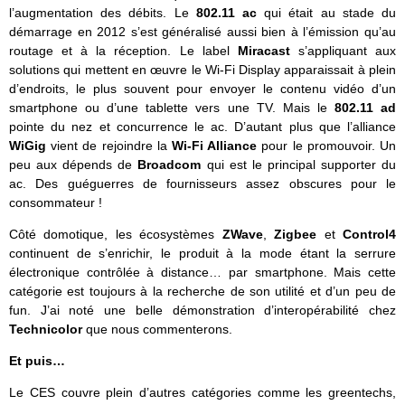
l’augmentation des débits. Le
802.11 ac
qui était au stade du
démarrage en 2012 s’est généralisé aussi bien à l’émission qu’au
routage et à la réception. Le label
Miracast
s’appliquant aux
solutions qui mettent en œuvre le Wi-Fi Display apparaissait à plein
d’endroits, le plus souvent pour envoyer le contenu vidéo d’un
smartphone ou d’une tablette vers une TV. Mais le
802.11 ad
pointe du nez et concurrence le ac. D’autant plus que l’alliance
WiGig
vient de rejoindre la
Wi-Fi Alliance
pour le promouvoir. Un
peu aux dépends de
Broadcom
qui est le principal supporter du
ac. Des guéguerres de fournisseurs assez obscures pour le
consommateur !
Côté domotique, les écosystèmes
ZWave
,
Zigbee
et
Control4
continuent de s’enrichir, le produit à la mode étant la serrure
électronique contrôlée à distance… par smartphone. Mais cette
catégorie est toujours à la recherche de son utilité et d’un peu de
fun. J’ai noté une belle démonstration d’interopérabilité chez
Technicolor
que nous commenterons.
Et puis…
Le CES couvre plein d’autres catégories comme les greentechs,